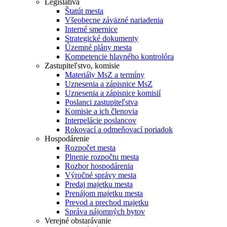
Legislatíva
Štatút mesta
Všeobecne záväzné nariadenia
Interné smernice
Strategické dokumenty
Územné plány mesta
Kompetencie hlavného kontrolóra
Zastupiteľstvo, komisie
Materiály MsZ a termíny
Uznesenia a zápisnice MsZ
Uznesenia a zápisnice komisií
Poslanci zastupiteľstva
Komisie a ich členovia
Interpelácie poslancov
Rokovací a odmeňovací poriadok
Hospodárenie
Rozpočet mesta
Plnenie rozpočtu mesta
Rozbor hospodárenia
Výročné správy mesta
Predaj majetku mesta
Prenájom majetku mesta
Prevod a prechod majetku
Správa nájomných bytov
Verejné obstarávanie