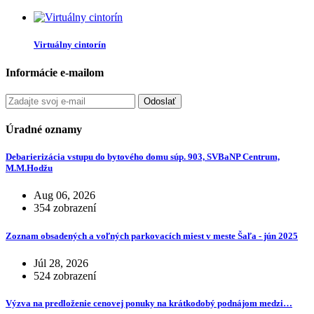
Virtuálny cintorín
Informácie e-mailom
Odoslať
Úradné oznamy
Debarierizácia vstupu do bytového domu súp. 903, SVBaNP Centrum,
M.M.Hodžu
Aug 06, 2026
354 zobrazení
Zoznam obsadených a voľných parkovacích miest v meste Šaľa - jún 2025
Júl 28, 2026
524 zobrazení
Výzva na predloženie cenovej ponuky na krátkodobý podnájom medzi…