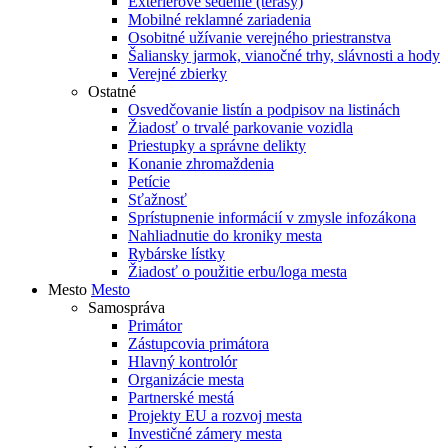
Exteriérové sedenie (terasy)
Mobilné reklamné zariadenia
Osobitné užívanie verejného priestranstva
Šaliansky jarmok, vianočné trhy, slávnosti a hody
Verejné zbierky
Ostatné
Osvedčovanie listín a podpisov na listinách
Žiadosť o trvalé parkovanie vozidla
Priestupky a správne delikty
Konanie zhromaždenia
Petície
Sťažnosť
Sprístupnenie informácií v zmysle infozákona
Nahliadnutie do kroniky mesta
Rybárske lístky
Žiadosť o použitie erbu/loga mesta
Mesto
Mesto
Samospráva
Primátor
Zástupcovia primátora
Hlavný kontrolór
Organizácie mesta
Partnerské mestá
Projekty EU a rozvoj mesta
Investičné zámery mesta