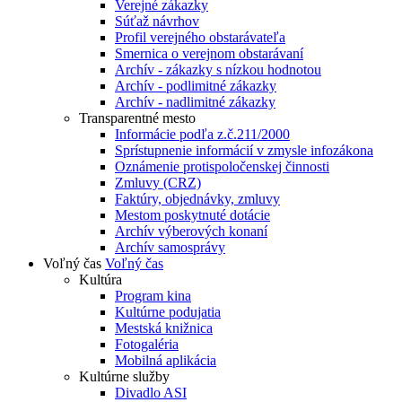
Verejné zákazky
Súťaž návrhov
Profil verejného obstarávateľa
Smernica o verejnom obstarávaní
Archív - zákazky s nízkou hodnotou
Archív - podlimitné zákazky
Archív - nadlimitné zákazky
Transparentné mesto
Informácie podľa z.č.211/2000
Sprístupnenie informácií v zmysle infozákona
Oznámenie protispoločenskej činnosti
Zmluvy (CRZ)
Faktúry, objednávky, zmluvy
Mestom poskytnuté dotácie
Archív výberových konaní
Archív samosprávy
Voľný čas
Voľný čas
Kultúra
Program kina
Kultúrne podujatia
Mestská knižnica
Fotogaléria
Mobilná aplikácia
Kultúrne služby
Divadlo ASI