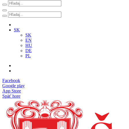
SK
SK
EN
HU
DE
PL
Facebook
Google play
App Store
Späť hore