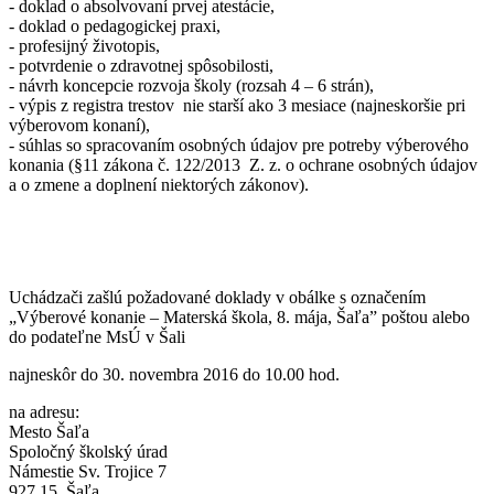
- doklad o absolvovaní prvej atestácie,
- doklad o pedagogickej praxi,
- profesijný životopis,
- potvrdenie o zdravotnej spôsobilosti,
- návrh koncepcie rozvoja školy (rozsah 4 – 6 strán),
- výpis z registra trestov nie starší ako 3 mesiace (najneskoršie pri
výberovom konaní),
- súhlas so spracovaním osobných údajov pre potreby výberového
konania (§11 zákona č. 122/2013 Z. z. o ochrane osobných údajov
a o zmene a doplnení niektorých zákonov).
Uchádzači zašlú požadované doklady v obálke s označením
„Výberové konanie – Materská škola, 8. mája, Šaľa” poštou alebo
do podateľne MsÚ v Šali
najneskôr do 30. novembra 2016 do 10.00 hod.
na adresu:
Mesto Šaľa
Spoločný školský úrad
Námestie Sv. Trojice 7
927 15 Šaľa