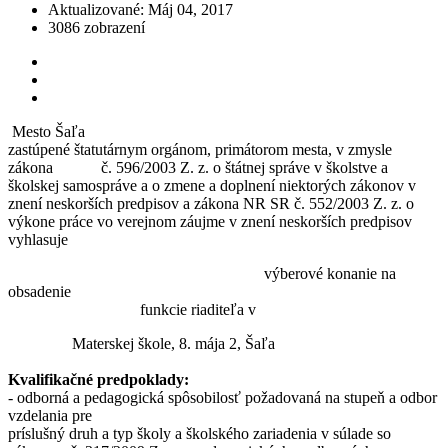
Aktualizované: Máj 04, 2017
3086 zobrazení
Mesto Šaľa
zastúpené štatutárnym orgánom, primátorom mesta, v zmysle
zákona č. 596/2003 Z. z. o štátnej správe v školstve a
školskej samospráve a o zmene a doplnení niektorých zákonov v
znení neskorších predpisov a zákona NR SR č. 552/2003 Z. z. o
výkone práce vo verejnom záujme v znení neskorších predpisov
vyhlasuje
výberové konanie na
obsadenie
funkcie riaditeľa v
Materskej škole, 8. mája 2, Šaľa
Kvalifikačné predpoklady:
- odborná a pedagogická spôsobilosť požadovaná na stupeň a odbor
vzdelania pre
príslušný druh a typ školy a školského zariadenia v súlade so