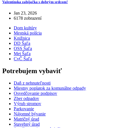
Valentínska zabíjačka s dobrým srdcom!
Jan 23, 2026
6178 zobrazení
Dom kultúry
Mestská polícia
Knižnica
DD Šaľa
OSS Šaľa
Met Šaľa
CvČ Šaľa
Potrebujem vybaviť
Daň z nehnuteľnosti
Miestny poplatok za komunálne odpady
Osvedčovanie podpisov
Zber odpadov
Výrub stromov
Parkovanie
Nájomné bývanie
Matričný úrad
Stavebný úrad