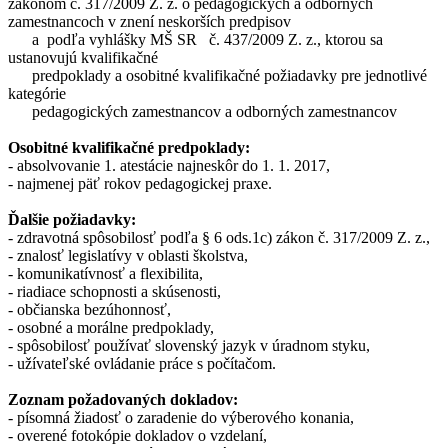
zákonom č. 317/2009 Z. z. o pedagogických a odborných
zamestnancoch v znení neskorších predpisov
a podľa vyhlášky MŠ SR č. 437/2009 Z. z., ktorou sa
ustanovujú kvalifikačné
predpoklady a osobitné kvalifikačné požiadavky pre jednotlivé
kategórie
pedagogických zamestnancov a odborných zamestnancov
Osobitné kvalifikačné predpoklady:
- absolvovanie 1. atestácie najneskôr do 1. 1. 2017,
- najmenej päť rokov pedagogickej praxe.
Ďalšie požiadavky:
- zdravotná spôsobilosť podľa § 6 ods.1c) zákon č. 317/2009 Z. z.,
- znalosť legislatívy v oblasti školstva,
- komunikatívnosť a flexibilita,
- riadiace schopnosti a skúsenosti,
- občianska bezúhonnosť,
- osobné a morálne predpoklady,
- spôsobilosť používať slovenský jazyk v úradnom styku,
- užívateľské ovládanie práce s počítačom.
Zoznam požadovaných dokladov:
- písomná žiadosť o zaradenie do výberového konania,
- overené fotokópie dokladov o vzdelaní,