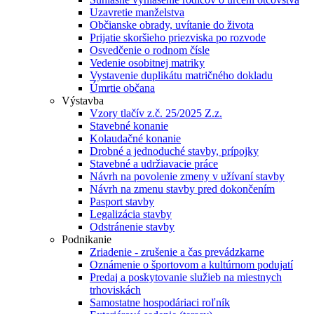
Uzavretie manželstva
Občianske obrady, uvítanie do života
Prijatie skoršieho priezviska po rozvode
Osvedčenie o rodnom čísle
Vedenie osobitnej matriky
Vystavenie duplikátu matričného dokladu
Úmrtie občana
Výstavba
Vzory tlačív z.č. 25/2025 Z.z.
Stavebné konanie
Kolaudačné konanie
Drobné a jednoduché stavby, prípojky
Stavebné a udržiavacie práce
Návrh na povolenie zmeny v užívaní stavby
Návrh na zmenu stavby pred dokončením
Pasport stavby
Legalizácia stavby
Odstránenie stavby
Podnikanie
Zriadenie - zrušenie a čas prevádzkarne
Oznámenie o športovom a kultúrnom podujatí
Predaj a poskytovanie služieb na miestnych
trhoviskách
Samostatne hospodáriaci roľník