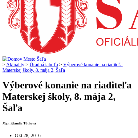
>
Aktuality
>
Úradná tabuľa
>
Výberové konanie na riaditeľa
Materskej školy, 8. mája 2, Šaľa
Výberové konanie na riaditeľa
Materskej školy, 8. mája 2,
Šaľa
Mgr. Klaudia Tóthová
Okt 28, 2016