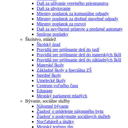
Daň za užívanie verejného priestranstva
Daň za ubytovanie
Miestny poplatok za komunálne odpady
Miestny poplatok za drobné stavebné odpady
Miestny poplatok za rozvoj
Daň za nevýherné prístroje a predajné automaty
Správne poplatky
Školstvo, mládež
Školský úrad
Pravidlá pre prijímanie detí do jaslí
Pravidlá pre prijímanie detí do materských škôl
Pravidlá pre prijímanie detí do základných škôl
Materské školy
Základné školy a špeciálna ZŠ
Stredné školy
Umelecké školy
Centrum voľného času
Edupage
Mestský parlament mladých
Bývanie, sociálne služby
Nájomné bývanie
Žiadosť o pridelenie nájomného bytu
Žiadosť o poskytnutie sociálnych služieb
Nocľaháreň a útulky
Mestský terénny tím