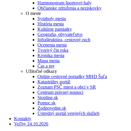
Harmonogram športovej haly
Občianske združenia a neziskovky
O meste
Symboly mesta
História mesta
Kultúrne pamiatky
Geografia, obyvateľstvo
Infraštruktúra, cestovný ruch
Ocenenia mesta
Tvorivý čin roka
Kronika mesta
Mapa mesta
Čas a my
Užitočné odkazy
Online cestovné poriadky MHD Šaľa
Katastrálny portál
Zoznam PSČ miest a obcí v SR
Centrum právnej pomoci
Stopline.sk
Pomoc.sk
Zodpovedne.sk
Ústredný portál verejných služieb
Kontakty
Voľby 24.10.2026