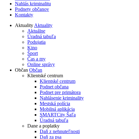
Nahlás kriminalitu
Podnety občanov
Kontakty
Aktuality
Aktuality
Aktuálne
Úradná tabuľa
Podujatia
Kino
Šport
Čas a my
Online správy
Občan
Občan
Klientské centrum
Klientské centrum
Podnet občana
Podnet pre primátora
Nahlásenie kriminality
Mestská polícia
Mobilná aplikácia
SMARTCity Šaľa
Úradná tabuľa
Dane a poplatky
Daň z nehnuteľnosti
Daň za psa