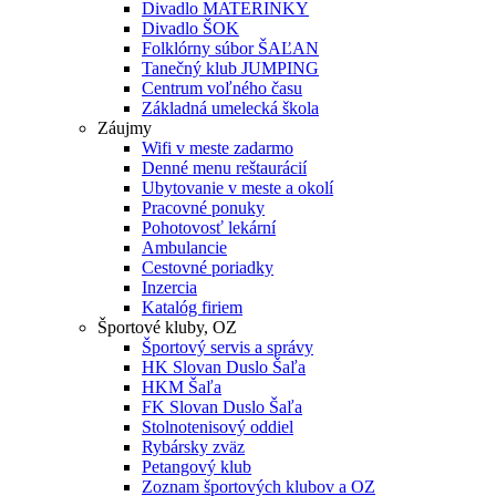
Divadlo MATERINKY
Divadlo ŠOK
Folklórny súbor ŠAĽAN
Tanečný klub JUMPING
Centrum voľného času
Základná umelecká škola
Záujmy
Wifi v meste zadarmo
Denné menu reštaurácií
Ubytovanie v meste a okolí
Pracovné ponuky
Pohotovosť lekární
Ambulancie
Cestovné poriadky
Inzercia
Katalóg firiem
Športové kluby, OZ
Športový servis a správy
HK Slovan Duslo Šaľa
HKM Šaľa
FK Slovan Duslo Šaľa
Stolnotenisový oddiel
Rybársky zväz
Petangový klub
Zoznam športových klubov a OZ