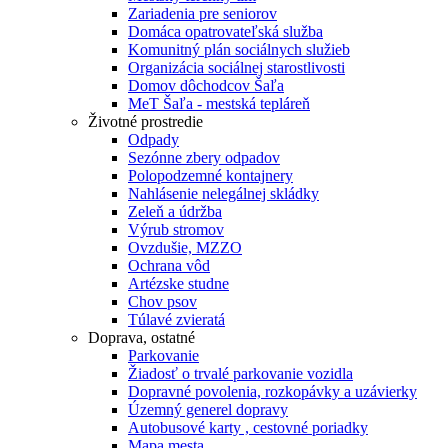
Zariadenia pre seniorov
Domáca opatrovateľská služba
Komunitný plán sociálnych služieb
Organizácia sociálnej starostlivosti
Domov dôchodcov Šaľa
MeT Šaľa - mestská tepláreň
Životné prostredie
Odpady
Sezónne zbery odpadov
Polopodzemné kontajnery
Nahlásenie nelegálnej skládky
Zeleň a údržba
Výrub stromov
Ovzdušie, MZZO
Ochrana vôd
Artézske studne
Chov psov
Túlavé zvieratá
Doprava, ostatné
Parkovanie
Žiadosť o trvalé parkovanie vozidla
Dopravné povolenia, rozkopávky a uzávierky
Územný generel dopravy
Autobusové karty , cestovné poriadky
Mapa mesta