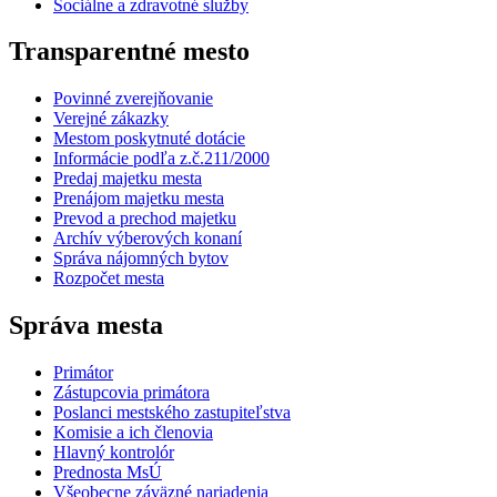
Sociálne a zdravotné služby
Transparentné mesto
Povinné zverejňovanie
Verejné zákazky
Mestom poskytnuté dotácie
Informácie podľa z.č.211/2000
Predaj majetku mesta
Prenájom majetku mesta
Prevod a prechod majetku
Archív výberových konaní
Správa nájomných bytov
Rozpočet mesta
Správa mesta
Primátor
Zástupcovia primátora
Poslanci mestského zastupiteľstva
Komisie a ich členovia
Hlavný kontrolór
Prednosta MsÚ
Všeobecne záväzné nariadenia