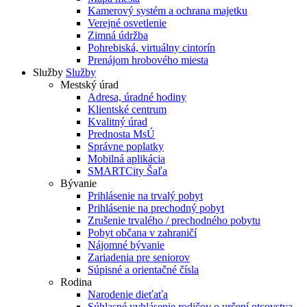
Kamerový systém a ochrana majetku
Verejné osvetlenie
Zimná údržba
Pohrebiská, virtuálny cintorín
Prenájom hrobového miesta
Služby
Služby
Mestský úrad
Adresa, úradné hodiny
Klientské centrum
Kvalitný úrad
Prednosta MsÚ
Správne poplatky
Mobilná aplikácia
SMARTCity Šaľa
Bývanie
Prihlásenie na trvalý pobyt
Prihlásenie na prechodný pobyt
Zrušenie trvalého / prechodného pobytu
Pobyt občana v zahraničí
Nájomné bývanie
Zariadenia pre seniorov
Súpisné a orientačné čísla
Rodina
Narodenie dieťaťa
Súhlasné vyhlásenie rodičov o určení otcovstva