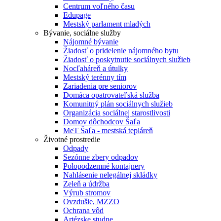
Centrum voľného času
Edupage
Mestský parlament mladých
Bývanie, sociálne služby
Nájomné bývanie
Žiadosť o pridelenie nájomného bytu
Žiadosť o poskytnutie sociálnych služieb
Nocľaháreň a útulky
Mestský terénny tím
Zariadenia pre seniorov
Domáca opatrovateľská služba
Komunitný plán sociálnych služieb
Organizácia sociálnej starostlivosti
Domov dôchodcov Šaľa
MeT Šaľa - mestská tepláreň
Životné prostredie
Odpady
Sezónne zbery odpadov
Polopodzemné kontajnery
Nahlásenie nelegálnej skládky
Zeleň a údržba
Výrub stromov
Ovzdušie, MZZO
Ochrana vôd
Artézske studne