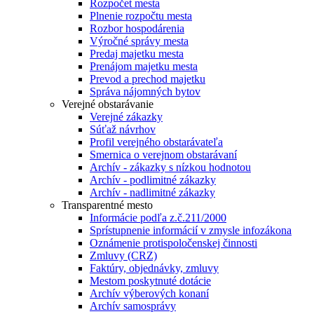
Rozpočet mesta
Plnenie rozpočtu mesta
Rozbor hospodárenia
Výročné správy mesta
Predaj majetku mesta
Prenájom majetku mesta
Prevod a prechod majetku
Správa nájomných bytov
Verejné obstarávanie
Verejné zákazky
Súťaž návrhov
Profil verejného obstarávateľa
Smernica o verejnom obstarávaní
Archív - zákazky s nízkou hodnotou
Archív - podlimitné zákazky
Archív - nadlimitné zákazky
Transparentné mesto
Informácie podľa z.č.211/2000
Sprístupnenie informácií v zmysle infozákona
Oznámenie protispoločenskej činnosti
Zmluvy (CRZ)
Faktúry, objednávky, zmluvy
Mestom poskytnuté dotácie
Archív výberových konaní
Archív samosprávy