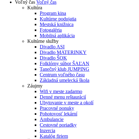
Voľný čas
Voľný čas
Kultúra
Program kina
Kultúrne podujatia
Mestská knižnica
Fotogaléria
Mobilná aplikácia
Kultúrne služby
Divadlo ASI
Divadlo MATERINKY
Divadlo ŠOK
Folklórny súbor ŠAĽAN
Tanečný klub JUMPING
Centrum voľného času
Základná umelecká škola
Záujmy
Wifi v meste zadarmo
Denné menu reštaurácií
Ubytovanie v meste a okolí
Pracovné ponuky
Pohotovosť lekární
Ambulancie
Cestovné poriadky
Inzercia
Katalóg firiem