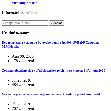
Virtuálny cintorín
Informácie e-mailom
Odoslať
Úradné oznamy
Debarierizácia vstupu do bytového domu súp. 903, SVBaNP Centrum,
M.M.Hodžu
Aug 06, 2026
178 zobrazení
Zoznam obsadených a voľných parkovacích miest v meste Šaľa - jún 2025
Júl 28, 2026
484 zobrazení
Výzva na predloženie cenovej ponuky na krátkodobý podnájom medzi…
Júl 23, 2026
707 zobrazení