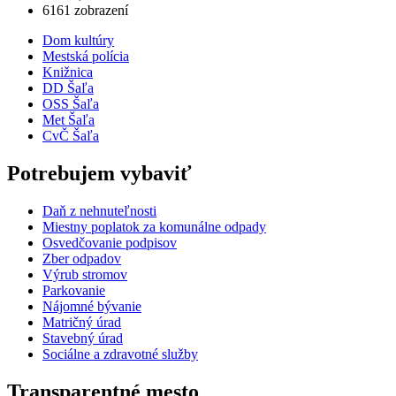
6161 zobrazení
Dom kultúry
Mestská polícia
Knižnica
DD Šaľa
OSS Šaľa
Met Šaľa
CvČ Šaľa
Potrebujem vybaviť
Daň z nehnuteľnosti
Miestny poplatok za komunálne odpady
Osvedčovanie podpisov
Zber odpadov
Výrub stromov
Parkovanie
Nájomné bývanie
Matričný úrad
Stavebný úrad
Sociálne a zdravotné služby
Transparentné mesto