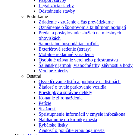
Pasport stavby
Legalizácia stavby
Odstránenie stavby
Podnikanie
Zriadenie - zrušenie a čas prevádzkarne
Oznámenie o športovom a kultúrnom podujatí
Predaj a poskytovanie služieb na miestnych
trhoviskách
Samostatne hospodáriaci roľník
Exteriérové sedenie (terasy)
Mobilné reklamné zariadenia
Osobitné užívanie verejného priestranstva
Šaliansky jarmok, vianočné trhy, slávnosti a hody
Verejné zbierky
Ostatné
Osvedčovanie listín a podpisov na listinách
Žiadosť o trvalé parkovanie vozidla
Priestupky a správne delikty
Konanie zhromaždenia
Petície
Sťažnosť
Sprístupnenie informácií v zmysle infozákona
Nahliadnutie do kroniky mesta
Rybárske lístky
Žiadosť o použitie erbu/loga mesta