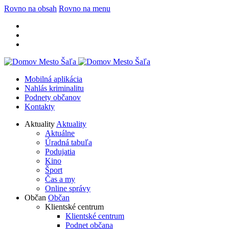
Rovno na obsah
Rovno na menu
Mobilná aplikácia
Nahlás kriminalitu
Podnety občanov
Kontakty
Aktuality
Aktuality
Aktuálne
Úradná tabuľa
Podujatia
Kino
Šport
Čas a my
Online správy
Občan
Občan
Klientské centrum
Klientské centrum
Podnet občana