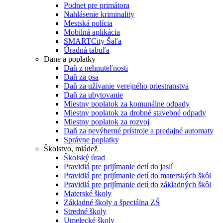
Podnet pre primátora
Nahlásenie kriminality
Mestská polícia
Mobilná aplikácia
SMARTCity Šaľa
Úradná tabuľa
Dane a poplatky
Daň z nehnuteľnosti
Daň za psa
Daň za užívanie verejného priestranstva
Daň za ubytovanie
Miestny poplatok za komunálne odpady
Miestny poplatok za drobné stavebné odpady
Miestny poplatok za rozvoj
Daň za nevýherné prístroje a predajné automaty
Správne poplatky
Školstvo, mládež
Školský úrad
Pravidlá pre prijímanie detí do jaslí
Pravidlá pre prijímanie detí do materských škôl
Pravidlá pre prijímanie detí do základných škôl
Materské školy
Základné školy a špeciálna ZŠ
Stredné školy
Umelecké školy