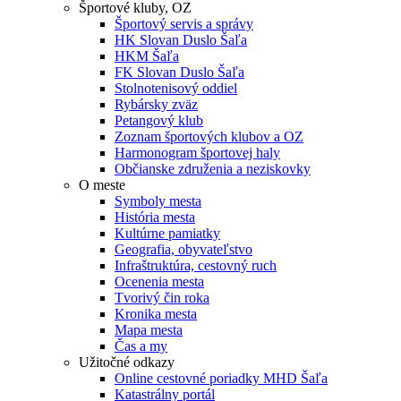
Športové kluby, OZ
Športový servis a správy
HK Slovan Duslo Šaľa
HKM Šaľa
FK Slovan Duslo Šaľa
Stolnotenisový oddiel
Rybársky zväz
Petangový klub
Zoznam športových klubov a OZ
Harmonogram športovej haly
Občianske združenia a neziskovky
O meste
Symboly mesta
História mesta
Kultúrne pamiatky
Geografia, obyvateľstvo
Infraštruktúra, cestovný ruch
Ocenenia mesta
Tvorivý čin roka
Kronika mesta
Mapa mesta
Čas a my
Užitočné odkazy
Online cestovné poriadky MHD Šaľa
Katastrálny portál