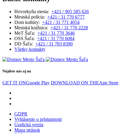
Hovorkyňa mesta:
+421 / 905 585 626
Mestská polícia:
+421 / 31 770 6777
Dom kultúry:
+421 / 31 771 4054
Mestská knižnica:
+421 / 31 770 2228
MeT Šaľa:
+421 / 31 770 3646
OSS Šaľa:
+421 / 31 770 6084
DD Šaľa:
+421 / 31 783 8390
Všetky kontakty
Nájdete nás aj na
GET IT ON
Google Play
DOWNLOAD ON THE
App Store
GDPR
Vyhlásenie o prístupnosti
Grafická verzia
Mapa stránok