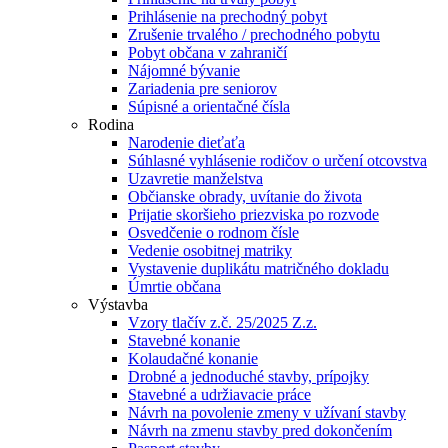
Prihlásenie na prechodný pobyt
Zrušenie trvalého / prechodného pobytu
Pobyt občana v zahraničí
Nájomné bývanie
Zariadenia pre seniorov
Súpisné a orientačné čísla
Rodina
Narodenie dieťaťa
Súhlasné vyhlásenie rodičov o určení otcovstva
Uzavretie manželstva
Občianske obrady, uvítanie do života
Prijatie skoršieho priezviska po rozvode
Osvedčenie o rodnom čísle
Vedenie osobitnej matriky
Vystavenie duplikátu matričného dokladu
Úmrtie občana
Výstavba
Vzory tlačív z.č. 25/2025 Z.z.
Stavebné konanie
Kolaudačné konanie
Drobné a jednoduché stavby, prípojky
Stavebné a udržiavacie práce
Návrh na povolenie zmeny v užívaní stavby
Návrh na zmenu stavby pred dokončením