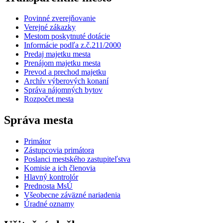
Povinné zverejňovanie
Verejné zákazky
Mestom poskytnuté dotácie
Informácie podľa z.č.211/2000
Predaj majetku mesta
Prenájom majetku mesta
Prevod a prechod majetku
Archív výberových konaní
Správa nájomných bytov
Rozpočet mesta
Správa mesta
Primátor
Zástupcovia primátora
Poslanci mestského zastupiteľstva
Komisie a ich členovia
Hlavný kontrolór
Prednosta MsÚ
Všeobecne záväzné nariadenia
Úradné oznamy