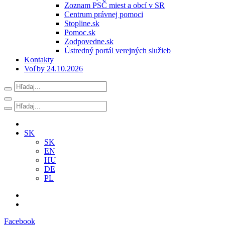
Zoznam PSČ miest a obcí v SR
Centrum právnej pomoci
Stopline.sk
Pomoc.sk
Zodpovedne.sk
Ústredný portál verejných služieb
Kontakty
Voľby 24.10.2026
SK
SK
EN
HU
DE
PL
Facebook