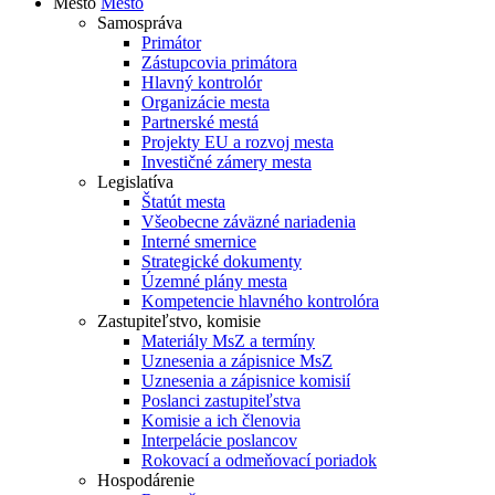
Mesto
Mesto
Samospráva
Primátor
Zástupcovia primátora
Hlavný kontrolór
Organizácie mesta
Partnerské mestá
Projekty EU a rozvoj mesta
Investičné zámery mesta
Legislatíva
Štatút mesta
Všeobecne záväzné nariadenia
Interné smernice
Strategické dokumenty
Územné plány mesta
Kompetencie hlavného kontrolóra
Zastupiteľstvo, komisie
Materiály MsZ a termíny
Uznesenia a zápisnice MsZ
Uznesenia a zápisnice komisií
Poslanci zastupiteľstva
Komisie a ich členovia
Interpelácie poslancov
Rokovací a odmeňovací poriadok
Hospodárenie