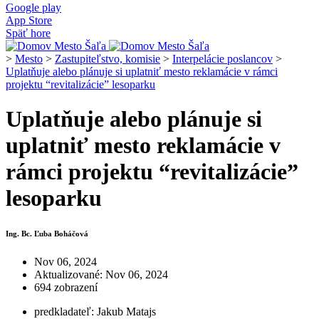
Google play
App Store
Späť hore
>
Mesto
>
Zastupiteľstvo, komisie
>
Interpelácie poslancov
>
Uplatňuje alebo plánuje si uplatniť mesto reklamácie v rámci
projektu “revitalizácie” lesoparku
Uplatňuje alebo plánuje si
uplatniť mesto reklamácie v
rámci projektu “revitalizácie”
lesoparku
Ing. Bc. Ľuba Boháčová
Nov 06, 2024
Aktualizované: Nov 06, 2024
694 zobrazení
predkladateľ: Jakub Matajs