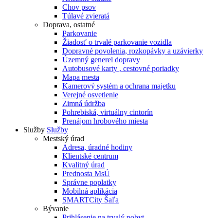
Chov psov
Túlavé zvieratá
Doprava, ostatné
Parkovanie
Žiadosť o trvalé parkovanie vozidla
Dopravné povolenia, rozkopávky a uzávierky
Územný generel dopravy
Autobusové karty , cestovné poriadky
Mapa mesta
Kamerový systém a ochrana majetku
Verejné osvetlenie
Zimná údržba
Pohrebiská, virtuálny cintorín
Prenájom hrobového miesta
Služby
Služby
Mestský úrad
Adresa, úradné hodiny
Klientské centrum
Kvalitný úrad
Prednosta MsÚ
Správne poplatky
Mobilná aplikácia
SMARTCity Šaľa
Bývanie
Prihlásenie na trvalý pobyt