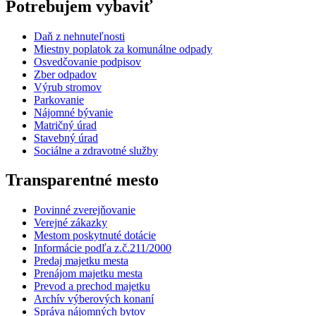
Potrebujem vybaviť
Daň z nehnuteľnosti
Miestny poplatok za komunálne odpady
Osvedčovanie podpisov
Zber odpadov
Výrub stromov
Parkovanie
Nájomné bývanie
Matričný úrad
Stavebný úrad
Sociálne a zdravotné služby
Transparentné mesto
Povinné zverejňovanie
Verejné zákazky
Mestom poskytnuté dotácie
Informácie podľa z.č.211/2000
Predaj majetku mesta
Prenájom majetku mesta
Prevod a prechod majetku
Archív výberových konaní
Správa nájomných bytov