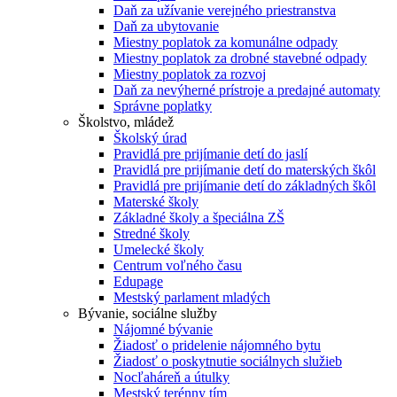
Daň za užívanie verejného priestranstva
Daň za ubytovanie
Miestny poplatok za komunálne odpady
Miestny poplatok za drobné stavebné odpady
Miestny poplatok za rozvoj
Daň za nevýherné prístroje a predajné automaty
Správne poplatky
Školstvo, mládež
Školský úrad
Pravidlá pre prijímanie detí do jaslí
Pravidlá pre prijímanie detí do materských škôl
Pravidlá pre prijímanie detí do základných škôl
Materské školy
Základné školy a špeciálna ZŠ
Stredné školy
Umelecké školy
Centrum voľného času
Edupage
Mestský parlament mladých
Bývanie, sociálne služby
Nájomné bývanie
Žiadosť o pridelenie nájomného bytu
Žiadosť o poskytnutie sociálnych služieb
Nocľaháreň a útulky
Mestský terénny tím