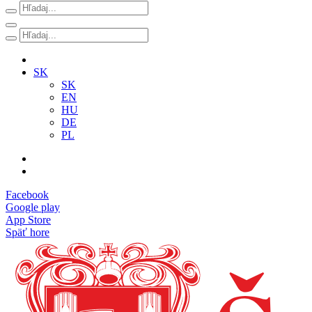
SK
SK
EN
HU
DE
PL
Facebook
Google play
App Store
Späť hore