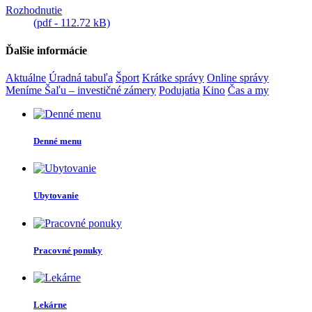
Rozhodnutie
(pdf - 112.72 kB)
Ďalšie informácie
Aktuálne
Úradná tabuľa
Šport
Krátke správy
Online správy
Meníme Šaľu – investičné zámery
Podujatia
Kino
Čas a my
Denné menu
Ubytovanie
Pracovné ponuky
Lekárne