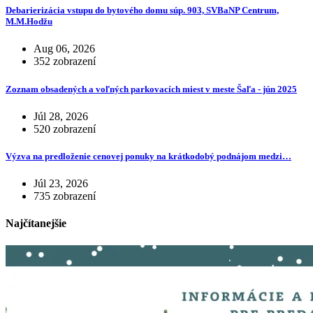
Debarierizácia vstupu do bytového domu súp. 903, SVBaNP Centrum,
M.M.Hodžu
Aug 06, 2026
352 zobrazení
Zoznam obsadených a voľných parkovacích miest v meste Šaľa - jún 2025
Júl 28, 2026
520 zobrazení
Výzva na predloženie cenovej ponuky na krátkodobý podnájom medzi…
Júl 23, 2026
735 zobrazení
Najčítanejšie