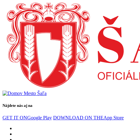
Nájdete nás aj na
GET IT ON
Google Play
DOWNLOAD ON THE
App Store