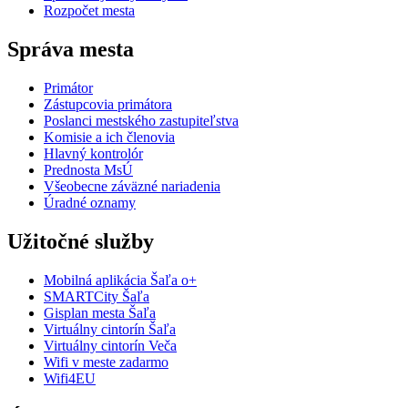
Rozpočet mesta
Správa mesta
Primátor
Zástupcovia primátora
Poslanci mestského zastupiteľstva
Komisie a ich členovia
Hlavný kontrolór
Prednosta MsÚ
Všeobecne záväzné nariadenia
Úradné oznamy
Užitočné služby
Mobilná aplikácia Šaľa o+
SMARTCity Šaľa
Gisplan mesta Šaľa
Virtuálny cintorín Šaľa
Virtuálny cintorín Veča
Wifi v meste zadarmo
Wifi4EU