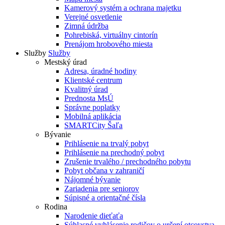
Kamerový systém a ochrana majetku
Verejné osvetlenie
Zimná údržba
Pohrebiská, virtuálny cintorín
Prenájom hrobového miesta
Služby
Služby
Mestský úrad
Adresa, úradné hodiny
Klientské centrum
Kvalitný úrad
Prednosta MsÚ
Správne poplatky
Mobilná aplikácia
SMARTCity Šaľa
Bývanie
Prihlásenie na trvalý pobyt
Prihlásenie na prechodný pobyt
Zrušenie trvalého / prechodného pobytu
Pobyt občana v zahraničí
Nájomné bývanie
Zariadenia pre seniorov
Súpisné a orientačné čísla
Rodina
Narodenie dieťaťa
Súhlasné vyhlásenie rodičov o určení otcovstva