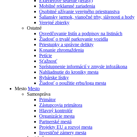
Exteriérové sedenie (terasy)
Mobilné reklamné zariadenia
Osobitné užívanie verejného priestranstva
Šaliansky jarmok, vianočné trhy, slávnosti a hody
Verejné zbierky
Ostatné
Osvedčovanie listín a podpisov na listinách
Žiadosť o trvalé parkovanie vozidla
Priestupky a správne delikty
Konanie zhromaždenia
Petície
Sťažnosť
Sprístupnenie informácií v zmysle infozákona
Nahliadnutie do kroniky mesta
Rybárske lístky
Žiadosť o použitie erbu/loga mesta
Mesto
Mesto
Samospráva
Primátor
Zástupcovia primátora
Hlavný kontrolór
Organizácie mesta
Partnerské mestá
Projekty EU a rozvoj mesta
Investičné zámery mesta