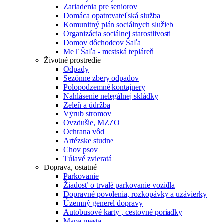
Zariadenia pre seniorov
Domáca opatrovateľská služba
Komunitný plán sociálnych služieb
Organizácia sociálnej starostlivosti
Domov dôchodcov Šaľa
MeT Šaľa - mestská tepláreň
Životné prostredie
Odpady
Sezónne zbery odpadov
Polopodzemné kontajnery
Nahlásenie nelegálnej skládky
Zeleň a údržba
Výrub stromov
Ovzdušie, MZZO
Ochrana vôd
Artézske studne
Chov psov
Túlavé zvieratá
Doprava, ostatné
Parkovanie
Žiadosť o trvalé parkovanie vozidla
Dopravné povolenia, rozkopávky a uzávierky
Územný generel dopravy
Autobusové karty , cestovné poriadky
Mapa mesta