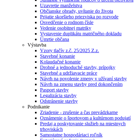
Uzavretie manželstva
Občianske obrady, uvítanie do života
Prijatie skoršieho priezviska po rozvode
Osvedčenie o rodnom čísle
Vedenie osobitnej matriky
Vystavenie duplikátu matričného dokladu
Úmrtie občana
Výstavba
Vzory tlačív z.č. 25/2025 Z.z.
Stavebné konanie
Kolaudačné konanie
Drobné a jednoduché stavby, prípojky
Stavebné a udržiavacie práce
Návrh na povolenie zmeny v užívaní stavby
Návrh na zmenu stavby pred dokončením
Pasport stavby
Legalizácia stavby
Odstránenie stavby
Podnikanie
Zriadenie - zrušenie a čas prevádzkarne
Oznámenie o športovom a kultúrnom podujatí
Predaj a poskytovanie služieb na miestnych
trhoviskách
Samostatne hospodáriaci roľník