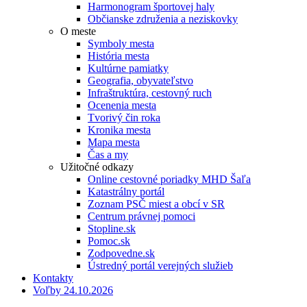
Harmonogram športovej haly
Občianske združenia a neziskovky
O meste
Symboly mesta
História mesta
Kultúrne pamiatky
Geografia, obyvateľstvo
Infraštruktúra, cestovný ruch
Ocenenia mesta
Tvorivý čin roka
Kronika mesta
Mapa mesta
Čas a my
Užitočné odkazy
Online cestovné poriadky MHD Šaľa
Katastrálny portál
Zoznam PSČ miest a obcí v SR
Centrum právnej pomoci
Stopline.sk
Pomoc.sk
Zodpovedne.sk
Ústredný portál verejných služieb
Kontakty
Voľby 24.10.2026