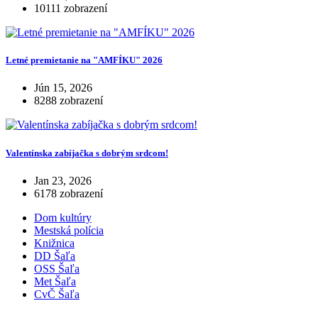
10111 zobrazení
Letné premietanie na "AMFÍKU" 2026
Jún 15, 2026
8288 zobrazení
Valentínska zabíjačka s dobrým srdcom!
Jan 23, 2026
6178 zobrazení
Dom kultúry
Mestská polícia
Knižnica
DD Šaľa
OSS Šaľa
Met Šaľa
CvČ Šaľa