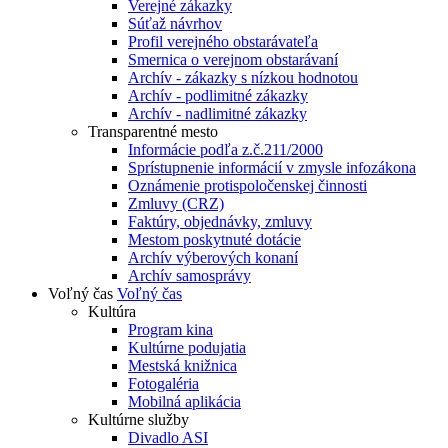
Verejné zákazky
Súťaž návrhov
Profil verejného obstarávateľa
Smernica o verejnom obstarávaní
Archív - zákazky s nízkou hodnotou
Archív - podlimitné zákazky
Archív - nadlimitné zákazky
Transparentné mesto
Informácie podľa z.č.211/2000
Sprístupnenie informácií v zmysle infozákona
Oznámenie protispoločenskej činnosti
Zmluvy (CRZ)
Faktúry, objednávky, zmluvy
Mestom poskytnuté dotácie
Archív výberových konaní
Archív samosprávy
Voľný čas
Voľný čas
Kultúra
Program kina
Kultúrne podujatia
Mestská knižnica
Fotogaléria
Mobilná aplikácia
Kultúrne služby
Divadlo ASI