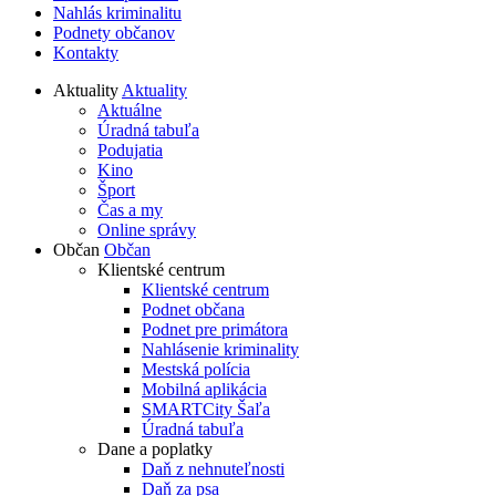
Nahlás kriminalitu
Podnety občanov
Kontakty
Aktuality
Aktuality
Aktuálne
Úradná tabuľa
Podujatia
Kino
Šport
Čas a my
Online správy
Občan
Občan
Klientské centrum
Klientské centrum
Podnet občana
Podnet pre primátora
Nahlásenie kriminality
Mestská polícia
Mobilná aplikácia
SMARTCity Šaľa
Úradná tabuľa
Dane a poplatky
Daň z nehnuteľnosti
Daň za psa