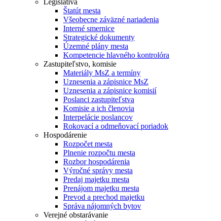
Legislatíva
Štatút mesta
Všeobecne záväzné nariadenia
Interné smernice
Strategické dokumenty
Územné plány mesta
Kompetencie hlavného kontrolóra
Zastupiteľstvo, komisie
Materiály MsZ a termíny
Uznesenia a zápisnice MsZ
Uznesenia a zápisnice komisií
Poslanci zastupiteľstva
Komisie a ich členovia
Interpelácie poslancov
Rokovací a odmeňovací poriadok
Hospodárenie
Rozpočet mesta
Plnenie rozpočtu mesta
Rozbor hospodárenia
Výročné správy mesta
Predaj majetku mesta
Prenájom majetku mesta
Prevod a prechod majetku
Správa nájomných bytov
Verejné obstarávanie