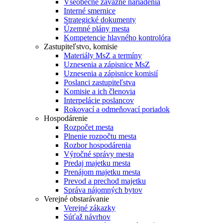
Všeobecne záväzné nariadenia
Interné smernice
Strategické dokumenty
Územné plány mesta
Kompetencie hlavného kontrolóra
Zastupiteľstvo, komisie
Materiály MsZ a termíny
Uznesenia a zápisnice MsZ
Uznesenia a zápisnice komisií
Poslanci zastupiteľstva
Komisie a ich členovia
Interpelácie poslancov
Rokovací a odmeňovací poriadok
Hospodárenie
Rozpočet mesta
Plnenie rozpočtu mesta
Rozbor hospodárenia
Výročné správy mesta
Predaj majetku mesta
Prenájom majetku mesta
Prevod a prechod majetku
Správa nájomných bytov
Verejné obstarávanie
Verejné zákazky
Súťaž návrhov