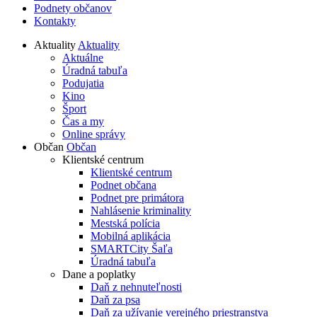
Podnety občanov
Kontakty
Aktuality
Aktuality
Aktuálne
Úradná tabuľa
Podujatia
Kino
Šport
Čas a my
Online správy
Občan
Občan
Klientské centrum
Klientské centrum
Podnet občana
Podnet pre primátora
Nahlásenie kriminality
Mestská polícia
Mobilná aplikácia
SMARTCity Šaľa
Úradná tabuľa
Dane a poplatky
Daň z nehnuteľnosti
Daň za psa
Daň za užívanie verejného priestranstva