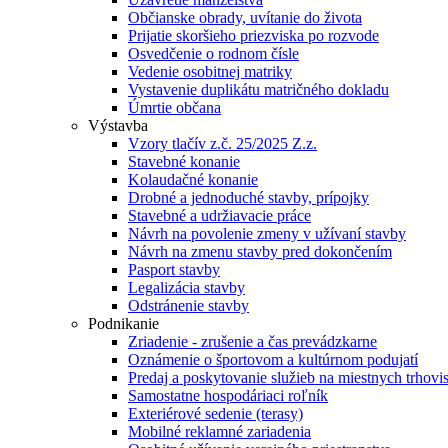
Občianske obrady, uvítanie do života
Prijatie skoršieho priezviska po rozvode
Osvedčenie o rodnom čísle
Vedenie osobitnej matriky
Vystavenie duplikátu matričného dokladu
Úmrtie občana
Výstavba
Vzory tlačív z.č. 25/2025 Z.z.
Stavebné konanie
Kolaudačné konanie
Drobné a jednoduché stavby, prípojky
Stavebné a udržiavacie práce
Návrh na povolenie zmeny v užívaní stavby
Návrh na zmenu stavby pred dokončením
Pasport stavby
Legalizácia stavby
Odstránenie stavby
Podnikanie
Zriadenie - zrušenie a čas prevádzkarne
Oznámenie o športovom a kultúrnom podujatí
Predaj a poskytovanie služieb na miestnych trhovi
Samostatne hospodáriaci roľník
Exteriérové sedenie (terasy)
Mobilné reklamné zariadenia