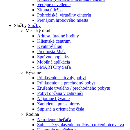
Verejné osvetlenie
Zimná údržba
Pohrebiská, virtuálny cintorín
Prenájom hrobového miesta
Služby
Služby
Mestský úrad
Adresa, úradné hodiny
Klientské centrum
Kvalitný úrad
Prednosta MsÚ
Správne poplatky
Mobilná aplikácia
SMARTCity Šaľa
Bývanie
Prihlásenie na trvalý pobyt
Prihlásenie na prechodný pobyt
Zrušenie trvalého / prechodného pobytu
Pobyt občana v zahraničí
Nájomné bývanie
Zariadenia pre seniorov
Súpisné a orientačné čísla
Rodina
Narodenie dieťaťa
Súhlasné vyhlásenie rodičov o určení otcovstva
Uzavretie manželstva