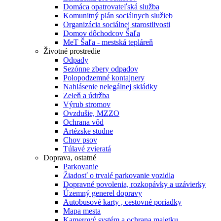
Domáca opatrovateľská služba
Komunitný plán sociálnych služieb
Organizácia sociálnej starostlivosti
Domov dôchodcov Šaľa
MeT Šaľa - mestská tepláreň
Životné prostredie
Odpady
Sezónne zbery odpadov
Polopodzemné kontajnery
Nahlásenie nelegálnej skládky
Zeleň a údržba
Výrub stromov
Ovzdušie, MZZO
Ochrana vôd
Artézske studne
Chov psov
Túlavé zvieratá
Doprava, ostatné
Parkovanie
Žiadosť o trvalé parkovanie vozidla
Dopravné povolenia, rozkopávky a uzávierky
Územný generel dopravy
Autobusové karty , cestovné poriadky
Mapa mesta
Kamerový systém a ochrana majetku