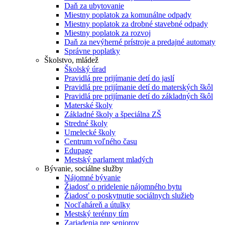
Daň za ubytovanie
Miestny poplatok za komunálne odpady
Miestny poplatok za drobné stavebné odpady
Miestny poplatok za rozvoj
Daň za nevýherné prístroje a predajné automaty
Správne poplatky
Školstvo, mládež
Školský úrad
Pravidlá pre prijímanie detí do jaslí
Pravidlá pre prijímanie detí do materských škôl
Pravidlá pre prijímanie detí do základných škôl
Materské školy
Základné školy a špeciálna ZŠ
Stredné školy
Umelecké školy
Centrum voľného času
Edupage
Mestský parlament mladých
Bývanie, sociálne služby
Nájomné bývanie
Žiadosť o pridelenie nájomného bytu
Žiadosť o poskytnutie sociálnych služieb
Nocľaháreň a útulky
Mestský terénny tím
Zariadenia pre seniorov