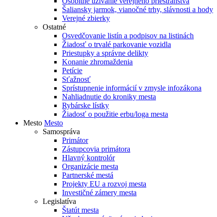
Osobitné užívanie verejného priestranstva
Šaliansky jarmok, vianočné trhy, slávnosti a hody
Verejné zbierky
Ostatné
Osvedčovanie listín a podpisov na listinách
Žiadosť o trvalé parkovanie vozidla
Priestupky a správne delikty
Konanie zhromaždenia
Petície
Sťažnosť
Sprístupnenie informácií v zmysle infozákona
Nahliadnutie do kroniky mesta
Rybárske lístky
Žiadosť o použitie erbu/loga mesta
Mesto
Mesto
Samospráva
Primátor
Zástupcovia primátora
Hlavný kontrolór
Organizácie mesta
Partnerské mestá
Projekty EU a rozvoj mesta
Investičné zámery mesta
Legislatíva
Štatút mesta