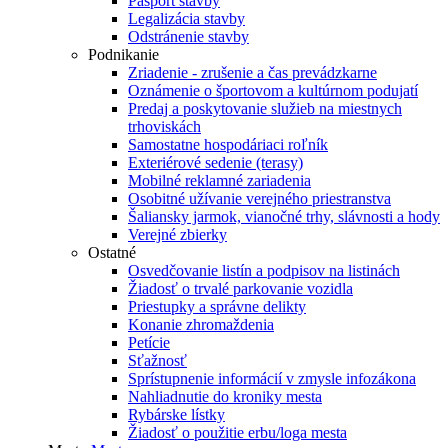
Pasport stavby
Legalizácia stavby
Odstránenie stavby
Podnikanie
Zriadenie - zrušenie a čas prevádzkarne
Oznámenie o športovom a kultúrnom podujatí
Predaj a poskytovanie služieb na miestnych
trhoviskách
Samostatne hospodáriaci roľník
Exteriérové sedenie (terasy)
Mobilné reklamné zariadenia
Osobitné užívanie verejného priestranstva
Šaliansky jarmok, vianočné trhy, slávnosti a hody
Verejné zbierky
Ostatné
Osvedčovanie listín a podpisov na listinách
Žiadosť o trvalé parkovanie vozidla
Priestupky a správne delikty
Konanie zhromaždenia
Petície
Sťažnosť
Sprístupnenie informácií v zmysle infozákona
Nahliadnutie do kroniky mesta
Rybárske lístky
Žiadosť o použitie erbu/loga mesta