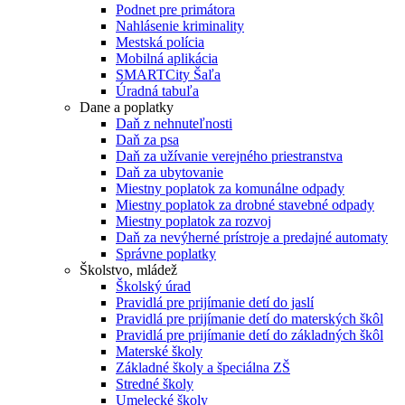
Podnet pre primátora
Nahlásenie kriminality
Mestská polícia
Mobilná aplikácia
SMARTCity Šaľa
Úradná tabuľa
Dane a poplatky
Daň z nehnuteľnosti
Daň za psa
Daň za užívanie verejného priestranstva
Daň za ubytovanie
Miestny poplatok za komunálne odpady
Miestny poplatok za drobné stavebné odpady
Miestny poplatok za rozvoj
Daň za nevýherné prístroje a predajné automaty
Správne poplatky
Školstvo, mládež
Školský úrad
Pravidlá pre prijímanie detí do jaslí
Pravidlá pre prijímanie detí do materských škôl
Pravidlá pre prijímanie detí do základných škôl
Materské školy
Základné školy a špeciálna ZŠ
Stredné školy
Umelecké školy