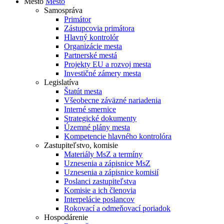
Mesto
Mesto
Samospráva
Primátor
Zástupcovia primátora
Hlavný kontrolór
Organizácie mesta
Partnerské mestá
Projekty EU a rozvoj mesta
Investičné zámery mesta
Legislatíva
Štatút mesta
Všeobecne záväzné nariadenia
Interné smernice
Strategické dokumenty
Územné plány mesta
Kompetencie hlavného kontrolóra
Zastupiteľstvo, komisie
Materiály MsZ a termíny
Uznesenia a zápisnice MsZ
Uznesenia a zápisnice komisií
Poslanci zastupiteľstva
Komisie a ich členovia
Interpelácie poslancov
Rokovací a odmeňovací poriadok
Hospodárenie