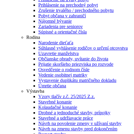
Prihlásenie na prechodný pobyt
Zrušenie trvalého / prechodného pobytu
Pobyt občana v zahraničí
Nájomné bývanie
Zariadenia pre seniorov
Súpisné a orientačné čísla
Rodina
Narodenie dieťaťa
Súhlasné vyhlásenie rodičov o určení otcovstva
Uzavretie manželstva
Občianske obrady, uvítanie do života
Prijatie skoršieho priezviska po rozvode
Osvedčenie o rodnom čísle
Vedenie osobitnej matriky
Vystavenie duplikátu matričného dokladu
Úmrtie občana
Výstavba
Vzory tlačív z.č. 25/2025 Z.z.
Stavebné konanie
Kolaudačné konanie
Drobné a jednoduché stavby, prípojky
Stavebné a udržiavacie práce
Návrh na povolenie zmeny v užívaní stavby
Návrh na zmenu stavby pred dokončením