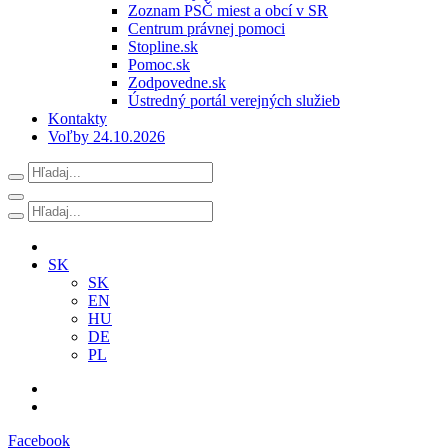
Zoznam PSČ miest a obcí v SR
Centrum právnej pomoci
Stopline.sk
Pomoc.sk
Zodpovedne.sk
Ústredný portál verejných služieb
Kontakty
Voľby 24.10.2026
SK
SK
EN
HU
DE
PL
Facebook