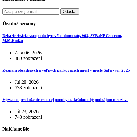
Odoslať
Úradné oznamy
Debarierizácia vstupu do bytového domu súp. 903, SVBaNP Centrum,
M.M.Hodžu
Aug 06, 2026
380 zobrazení
Zoznam obsadených a voľných parkovacích miest v meste Šaľa - jún 2025
Júl 28, 2026
538 zobrazení
Výzva na predloženie cenovej ponuky na krátkodobý podnájom medzi…
Júl 23, 2026
748 zobrazení
Najčítanejšie