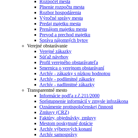
Rozpočet mesta
Plnenie rozpočtu mesta
Rozbor hospodárenia
Výročné správy mesta
Predaj majetku mesta
Prenájom majetku mesta
Prevod a prechod majetku
Správa nájomných bytov
Verejné obstarávanie
Verejné zákazky
Súťaž návrhov
Profil verejného obstarávateľa
Smernica o verejnom obstarávaní
Archív - zákazky s nízkou hodnotou
Archív - podlimitné zákazky
Archív - nadlimitné zákazky
Transparentné mesto
Informácie podľa z.č.211/2000
Sprístupnenie informácií v zmysle infozákona
Oznámenie protispoločenskej činnosti
Zmluvy (CRZ)
Faktúry, objednávky, zmluvy
Mestom poskytnuté dotácie
Archív výberových konaní
Archív samosprávy