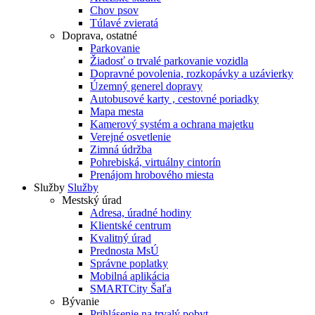
Chov psov
Túlavé zvieratá
Doprava, ostatné
Parkovanie
Žiadosť o trvalé parkovanie vozidla
Dopravné povolenia, rozkopávky a uzávierky
Územný generel dopravy
Autobusové karty , cestovné poriadky
Mapa mesta
Kamerový systém a ochrana majetku
Verejné osvetlenie
Zimná údržba
Pohrebiská, virtuálny cintorín
Prenájom hrobového miesta
Služby
Služby
Mestský úrad
Adresa, úradné hodiny
Klientské centrum
Kvalitný úrad
Prednosta MsÚ
Správne poplatky
Mobilná aplikácia
SMARTCity Šaľa
Bývanie
Prihlásenie na trvalý pobyt