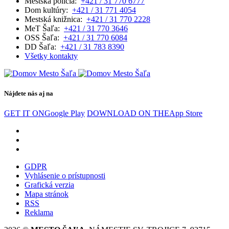
Mestská polícia:
+421 / 31 770 6777
Dom kultúry:
+421 / 31 771 4054
Mestská knižnica:
+421 / 31 770 2228
MeT Šaľa:
+421 / 31 770 3646
OSS Šaľa:
+421 / 31 770 6084
DD Šaľa:
+421 / 31 783 8390
Všetky kontakty
Nájdete nás aj na
GET IT ON
Google Play
DOWNLOAD ON THE
App Store
GDPR
Vyhlásenie o prístupnosti
Grafická verzia
Mapa stránok
RSS
Reklama