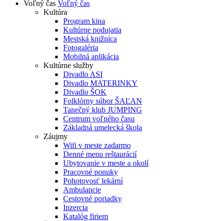
Voľný čas
Voľný čas
Kultúra
Program kina
Kultúrne podujatia
Mestská knižnica
Fotogaléria
Mobilná aplikácia
Kultúrne služby
Divadlo ASI
Divadlo MATERINKY
Divadlo ŠOK
Folklórny súbor ŠAĽAN
Tanečný klub JUMPING
Centrum voľného času
Základná umelecká škola
Záujmy
Wifi v meste zadarmo
Denné menu reštaurácií
Ubytovanie v meste a okolí
Pracovné ponuky
Pohotovosť lekární
Ambulancie
Cestovné poriadky
Inzercia
Katalóg firiem