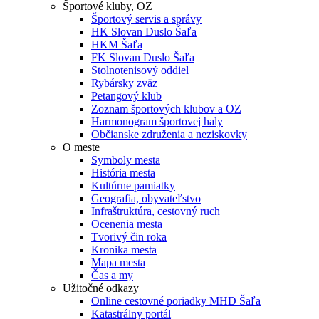
Športové kluby, OZ
Športový servis a správy
HK Slovan Duslo Šaľa
HKM Šaľa
FK Slovan Duslo Šaľa
Stolnotenisový oddiel
Rybársky zväz
Petangový klub
Zoznam športových klubov a OZ
Harmonogram športovej haly
Občianske združenia a neziskovky
O meste
Symboly mesta
História mesta
Kultúrne pamiatky
Geografia, obyvateľstvo
Infraštruktúra, cestovný ruch
Ocenenia mesta
Tvorivý čin roka
Kronika mesta
Mapa mesta
Čas a my
Užitočné odkazy
Online cestovné poriadky MHD Šaľa
Katastrálny portál