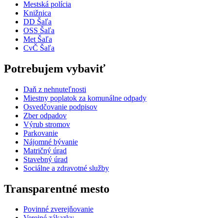
Mestská polícia
Knižnica
DD Šaľa
OSS Šaľa
Met Šaľa
CvČ Šaľa
Potrebujem vybaviť
Daň z nehnuteľnosti
Miestny poplatok za komunálne odpady
Osvedčovanie podpisov
Zber odpadov
Výrub stromov
Parkovanie
Nájomné bývanie
Matričný úrad
Stavebný úrad
Sociálne a zdravotné služby
Transparentné mesto
Povinné zverejňovanie
Verejné zákazky