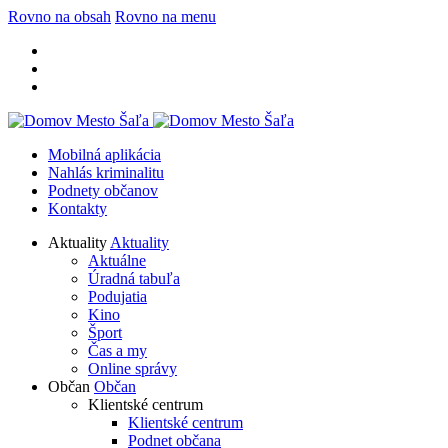
Rovno na obsah
Rovno na menu
Mobilná aplikácia
Nahlás kriminalitu
Podnety občanov
Kontakty
Aktuality
Aktuality
Aktuálne
Úradná tabuľa
Podujatia
Kino
Šport
Čas a my
Online správy
Občan
Občan
Klientské centrum
Klientské centrum
Podnet občana