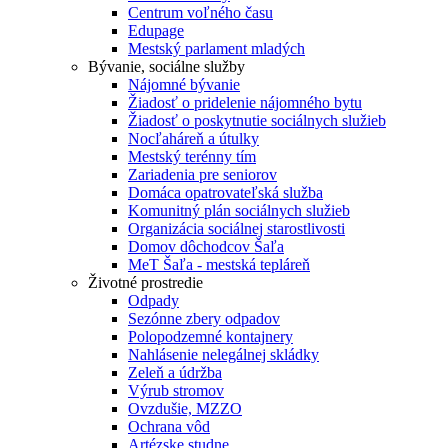
Centrum voľného času
Edupage
Mestský parlament mladých
Bývanie, sociálne služby
Nájomné bývanie
Žiadosť o pridelenie nájomného bytu
Žiadosť o poskytnutie sociálnych služieb
Nocľaháreň a útulky
Mestský terénny tím
Zariadenia pre seniorov
Domáca opatrovateľská služba
Komunitný plán sociálnych služieb
Organizácia sociálnej starostlivosti
Domov dôchodcov Šaľa
MeT Šaľa - mestská tepláreň
Životné prostredie
Odpady
Sezónne zbery odpadov
Polopodzemné kontajnery
Nahlásenie nelegálnej skládky
Zeleň a údržba
Výrub stromov
Ovzdušie, MZZO
Ochrana vôd
Artézske studne