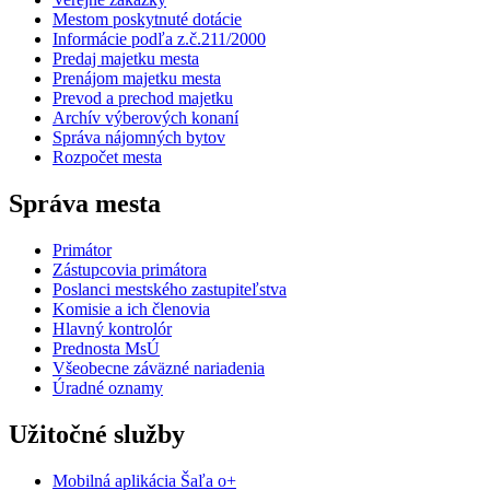
Mestom poskytnuté dotácie
Informácie podľa z.č.211/2000
Predaj majetku mesta
Prenájom majetku mesta
Prevod a prechod majetku
Archív výberových konaní
Správa nájomných bytov
Rozpočet mesta
Správa mesta
Primátor
Zástupcovia primátora
Poslanci mestského zastupiteľstva
Komisie a ich členovia
Hlavný kontrolór
Prednosta MsÚ
Všeobecne záväzné nariadenia
Úradné oznamy
Užitočné služby
Mobilná aplikácia Šaľa o+