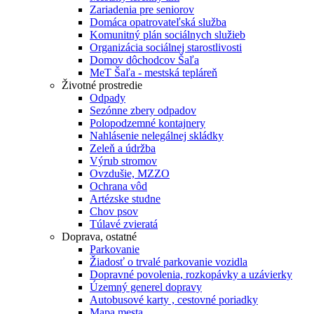
Zariadenia pre seniorov
Domáca opatrovateľská služba
Komunitný plán sociálnych služieb
Organizácia sociálnej starostlivosti
Domov dôchodcov Šaľa
MeT Šaľa - mestská tepláreň
Životné prostredie
Odpady
Sezónne zbery odpadov
Polopodzemné kontajnery
Nahlásenie nelegálnej skládky
Zeleň a údržba
Výrub stromov
Ovzdušie, MZZO
Ochrana vôd
Artézske studne
Chov psov
Túlavé zvieratá
Doprava, ostatné
Parkovanie
Žiadosť o trvalé parkovanie vozidla
Dopravné povolenia, rozkopávky a uzávierky
Územný generel dopravy
Autobusové karty , cestovné poriadky
Mapa mesta