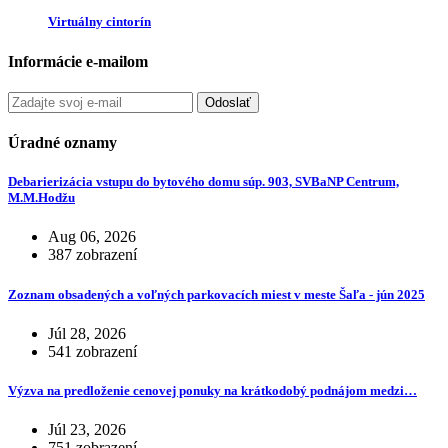
Virtuálny cintorín
Informácie e-mailom
Odoslať
Úradné oznamy
Debarierizácia vstupu do bytového domu súp. 903, SVBaNP Centrum,
M.M.Hodžu
Aug 06, 2026
387 zobrazení
Zoznam obsadených a voľných parkovacích miest v meste Šaľa - jún 2025
Júl 28, 2026
541 zobrazení
Výzva na predloženie cenovej ponuky na krátkodobý podnájom medzi…
Júl 23, 2026
751 zobrazení