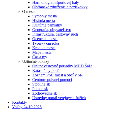
Harmonogram športovej haly
Občianske združenia a neziskovky
O meste
Symboly mesta
História mesta
Kultúrne pamiatky
Geografia, obyvateľstvo
Infraštruktúra, cestovný ruch
Ocenenia mesta
Tvorivý čin roka
Kronika mesta
Mapa mesta
Čas a my
Užitočné odkazy
Online cestovné poriadky MHD Šaľa
Katastrálny portál
Zoznam PSČ miest a obcí v SR
Centrum právnej pomoci
Stopline.sk
Pomoc.sk
Zodpovedne.sk
Ústredný portál verejných služieb
Kontakty
Voľby 24.10.2026