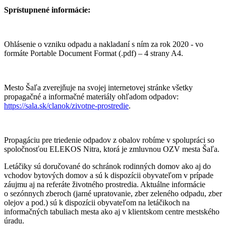
Sprístupnené informácie:
Ohlásenie o vzniku odpadu a nakladaní s ním za rok 2020 - vo
formáte Portable Document Format (.pdf) – 4 strany A4.
Mesto Šaľa zverejňuje na svojej internetovej stránke všetky
propagačné a informačné materiály ohľadom odpadov:
https://sala.sk/clanok/zivotne-prostredie
.
Propagáciu pre triedenie odpadov z obalov robíme v spolupráci so
spoločnosťou ELEKOS Nitra, ktorá je zmluvnou OZV mesta Šaľa.
Letáčiky sú doručované do schránok rodinných domov ako aj do
vchodov bytových domov a sú k dispozícii obyvateľom v prípade
záujmu aj na referáte životného prostredia. Aktuálne informácie
o sezónnych zberoch (jarné upratovanie, zber zeleného odpadu, zber
olejov a pod.) sú k dispozícii obyvateľom na letáčikoch na
informačných tabuliach mesta ako aj v klientskom centre mestského
úradu.