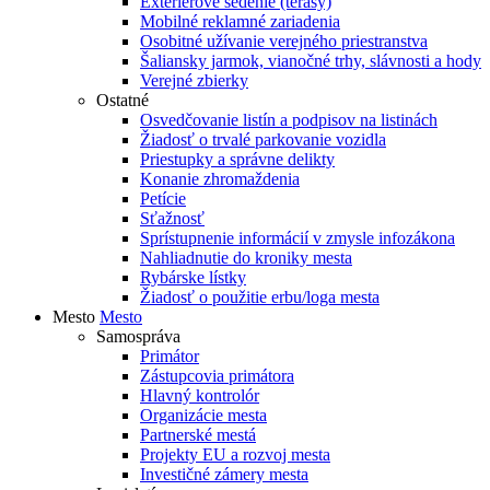
Exteriérové sedenie (terasy)
Mobilné reklamné zariadenia
Osobitné užívanie verejného priestranstva
Šaliansky jarmok, vianočné trhy, slávnosti a hody
Verejné zbierky
Ostatné
Osvedčovanie listín a podpisov na listinách
Žiadosť o trvalé parkovanie vozidla
Priestupky a správne delikty
Konanie zhromaždenia
Petície
Sťažnosť
Sprístupnenie informácií v zmysle infozákona
Nahliadnutie do kroniky mesta
Rybárske lístky
Žiadosť o použitie erbu/loga mesta
Mesto
Mesto
Samospráva
Primátor
Zástupcovia primátora
Hlavný kontrolór
Organizácie mesta
Partnerské mestá
Projekty EU a rozvoj mesta
Investičné zámery mesta