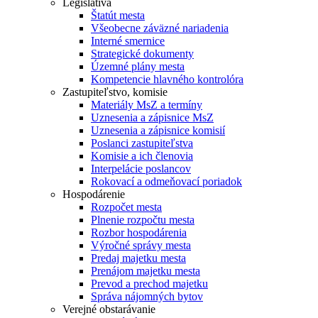
Legislatíva
Štatút mesta
Všeobecne záväzné nariadenia
Interné smernice
Strategické dokumenty
Územné plány mesta
Kompetencie hlavného kontrolóra
Zastupiteľstvo, komisie
Materiály MsZ a termíny
Uznesenia a zápisnice MsZ
Uznesenia a zápisnice komisií
Poslanci zastupiteľstva
Komisie a ich členovia
Interpelácie poslancov
Rokovací a odmeňovací poriadok
Hospodárenie
Rozpočet mesta
Plnenie rozpočtu mesta
Rozbor hospodárenia
Výročné správy mesta
Predaj majetku mesta
Prenájom majetku mesta
Prevod a prechod majetku
Správa nájomných bytov
Verejné obstarávanie