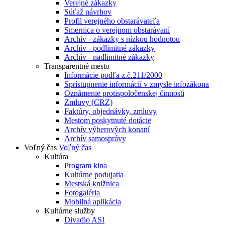
Verejné zákazky
Súťaž návrhov
Profil verejného obstarávateľa
Smernica o verejnom obstarávaní
Archív - zákazky s nízkou hodnotou
Archív - podlimitné zákazky
Archív - nadlimitné zákazky
Transparentné mesto
Informácie podľa z.č.211/2000
Sprístupnenie informácií v zmysle infozákona
Oznámenie protispoločenskej činnosti
Zmluvy (CRZ)
Faktúry, objednávky, zmluvy
Mestom poskytnuté dotácie
Archív výberových konaní
Archív samosprávy
Voľný čas
Voľný čas
Kultúra
Program kina
Kultúrne podujatia
Mestská knižnica
Fotogaléria
Mobilná aplikácia
Kultúrne služby
Divadlo ASI