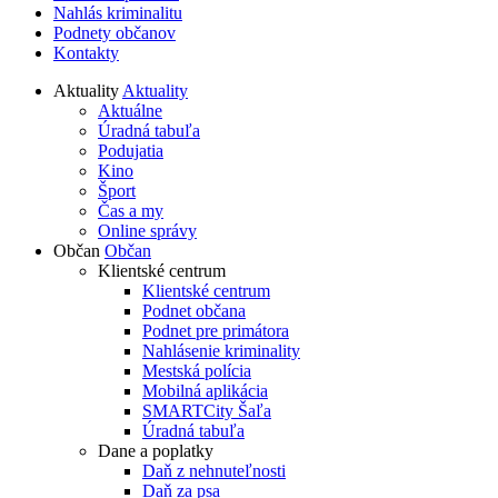
Nahlás kriminalitu
Podnety občanov
Kontakty
Aktuality
Aktuality
Aktuálne
Úradná tabuľa
Podujatia
Kino
Šport
Čas a my
Online správy
Občan
Občan
Klientské centrum
Klientské centrum
Podnet občana
Podnet pre primátora
Nahlásenie kriminality
Mestská polícia
Mobilná aplikácia
SMARTCity Šaľa
Úradná tabuľa
Dane a poplatky
Daň z nehnuteľnosti
Daň za psa