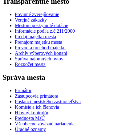
Transparentné mesto
Povinné zverejňovanie
Verejné zákazky
Mestom poskytnuté dotácie
Informácie podľa z.č.211/2000
Predaj majetku mesta
Prenájom majetku mesta
Prevod a prechod majetku
Archív výberových konaní
Správa nájomných bytov
Rozpočet mesta
Správa mesta
Primátor
Zástupcovia primátora
Poslanci mestského zastupiteľstva
Komisie a ich členovia
Hlavný kontrolór
Prednosta MsÚ
Všeobecne záväzné nariadenia
Úradné oznamy