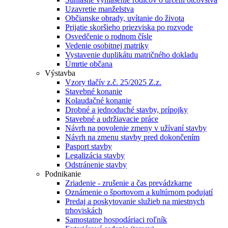
Uzavretie manželstva
Občianske obrady, uvítanie do života
Prijatie skoršieho priezviska po rozvode
Osvedčenie o rodnom čísle
Vedenie osobitnej matriky
Vystavenie duplikátu matričného dokladu
Úmrtie občana
Výstavba
Vzory tlačív z.č. 25/2025 Z.z.
Stavebné konanie
Kolaudačné konanie
Drobné a jednoduché stavby, prípojky
Stavebné a udržiavacie práce
Návrh na povolenie zmeny v užívaní stavby
Návrh na zmenu stavby pred dokončením
Pasport stavby
Legalizácia stavby
Odstránenie stavby
Podnikanie
Zriadenie - zrušenie a čas prevádzkarne
Oznámenie o športovom a kultúrnom podujatí
Predaj a poskytovanie služieb na miestnych
trhoviskách
Samostatne hospodáriaci roľník