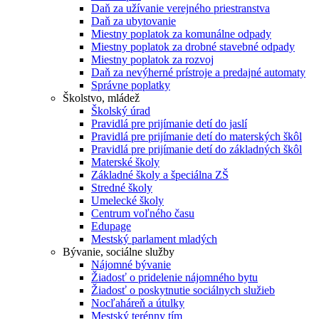
Daň za užívanie verejného priestranstva
Daň za ubytovanie
Miestny poplatok za komunálne odpady
Miestny poplatok za drobné stavebné odpady
Miestny poplatok za rozvoj
Daň za nevýherné prístroje a predajné automaty
Správne poplatky
Školstvo, mládež
Školský úrad
Pravidlá pre prijímanie detí do jaslí
Pravidlá pre prijímanie detí do materských škôl
Pravidlá pre prijímanie detí do základných škôl
Materské školy
Základné školy a špeciálna ZŠ
Stredné školy
Umelecké školy
Centrum voľného času
Edupage
Mestský parlament mladých
Bývanie, sociálne služby
Nájomné bývanie
Žiadosť o pridelenie nájomného bytu
Žiadosť o poskytnutie sociálnych služieb
Nocľaháreň a útulky
Mestský terénny tím