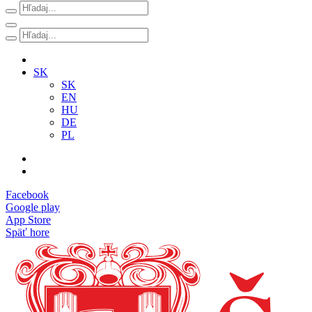
SK
SK
EN
HU
DE
PL
Facebook
Google play
App Store
Späť hore