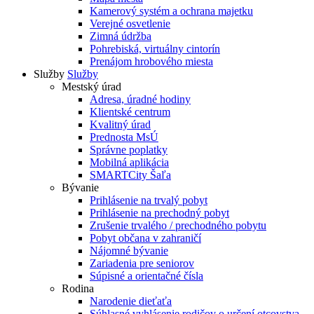
Kamerový systém a ochrana majetku
Verejné osvetlenie
Zimná údržba
Pohrebiská, virtuálny cintorín
Prenájom hrobového miesta
Služby
Služby
Mestský úrad
Adresa, úradné hodiny
Klientské centrum
Kvalitný úrad
Prednosta MsÚ
Správne poplatky
Mobilná aplikácia
SMARTCity Šaľa
Bývanie
Prihlásenie na trvalý pobyt
Prihlásenie na prechodný pobyt
Zrušenie trvalého / prechodného pobytu
Pobyt občana v zahraničí
Nájomné bývanie
Zariadenia pre seniorov
Súpisné a orientačné čísla
Rodina
Narodenie dieťaťa
Súhlasné vyhlásenie rodičov o určení otcovstva