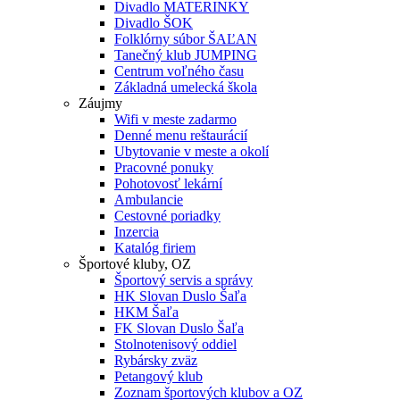
Divadlo MATERINKY
Divadlo ŠOK
Folklórny súbor ŠAĽAN
Tanečný klub JUMPING
Centrum voľného času
Základná umelecká škola
Záujmy
Wifi v meste zadarmo
Denné menu reštaurácií
Ubytovanie v meste a okolí
Pracovné ponuky
Pohotovosť lekární
Ambulancie
Cestovné poriadky
Inzercia
Katalóg firiem
Športové kluby, OZ
Športový servis a správy
HK Slovan Duslo Šaľa
HKM Šaľa
FK Slovan Duslo Šaľa
Stolnotenisový oddiel
Rybársky zväz
Petangový klub
Zoznam športových klubov a OZ