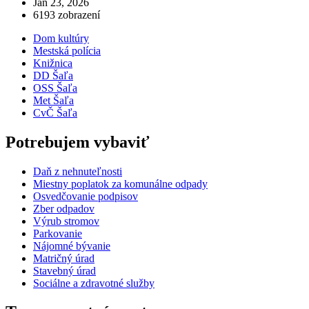
Jan 23, 2026
6193 zobrazení
Dom kultúry
Mestská polícia
Knižnica
DD Šaľa
OSS Šaľa
Met Šaľa
CvČ Šaľa
Potrebujem vybaviť
Daň z nehnuteľnosti
Miestny poplatok za komunálne odpady
Osvedčovanie podpisov
Zber odpadov
Výrub stromov
Parkovanie
Nájomné bývanie
Matričný úrad
Stavebný úrad
Sociálne a zdravotné služby