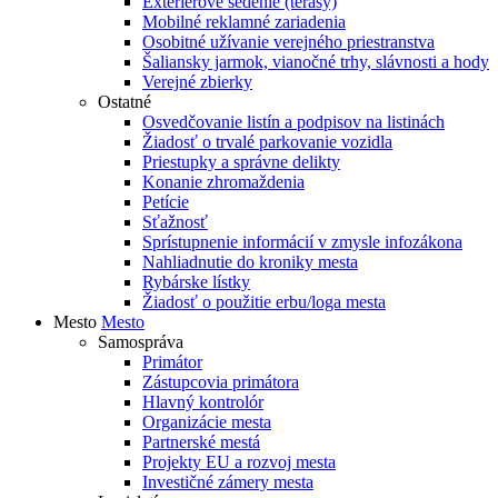
Exteriérové sedenie (terasy)
Mobilné reklamné zariadenia
Osobitné užívanie verejného priestranstva
Šaliansky jarmok, vianočné trhy, slávnosti a hody
Verejné zbierky
Ostatné
Osvedčovanie listín a podpisov na listinách
Žiadosť o trvalé parkovanie vozidla
Priestupky a správne delikty
Konanie zhromaždenia
Petície
Sťažnosť
Sprístupnenie informácií v zmysle infozákona
Nahliadnutie do kroniky mesta
Rybárske lístky
Žiadosť o použitie erbu/loga mesta
Mesto
Mesto
Samospráva
Primátor
Zástupcovia primátora
Hlavný kontrolór
Organizácie mesta
Partnerské mestá
Projekty EU a rozvoj mesta
Investičné zámery mesta