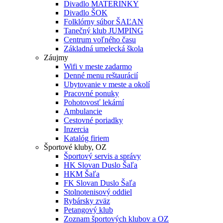
Divadlo MATERINKY
Divadlo ŠOK
Folklórny súbor ŠAĽAN
Tanečný klub JUMPING
Centrum voľného času
Základná umelecká škola
Záujmy
Wifi v meste zadarmo
Denné menu reštaurácií
Ubytovanie v meste a okolí
Pracovné ponuky
Pohotovosť lekární
Ambulancie
Cestovné poriadky
Inzercia
Katalóg firiem
Športové kluby, OZ
Športový servis a správy
HK Slovan Duslo Šaľa
HKM Šaľa
FK Slovan Duslo Šaľa
Stolnotenisový oddiel
Rybársky zväz
Petangový klub
Zoznam športových klubov a OZ