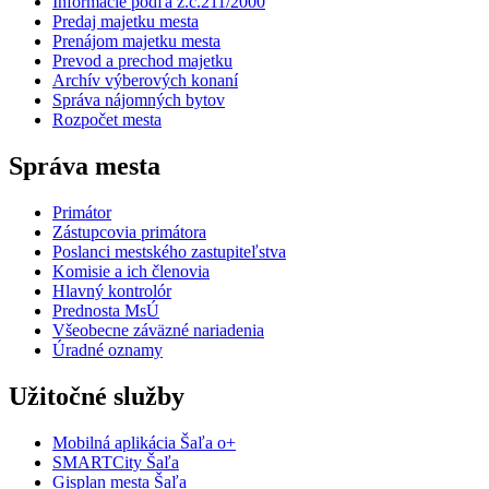
Informácie podľa z.č.211/2000
Predaj majetku mesta
Prenájom majetku mesta
Prevod a prechod majetku
Archív výberových konaní
Správa nájomných bytov
Rozpočet mesta
Správa mesta
Primátor
Zástupcovia primátora
Poslanci mestského zastupiteľstva
Komisie a ich členovia
Hlavný kontrolór
Prednosta MsÚ
Všeobecne záväzné nariadenia
Úradné oznamy
Užitočné služby
Mobilná aplikácia Šaľa o+
SMARTCity Šaľa
Gisplan mesta Šaľa