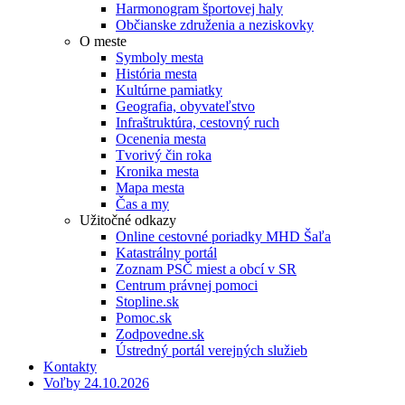
Harmonogram športovej haly
Občianske združenia a neziskovky
O meste
Symboly mesta
História mesta
Kultúrne pamiatky
Geografia, obyvateľstvo
Infraštruktúra, cestovný ruch
Ocenenia mesta
Tvorivý čin roka
Kronika mesta
Mapa mesta
Čas a my
Užitočné odkazy
Online cestovné poriadky MHD Šaľa
Katastrálny portál
Zoznam PSČ miest a obcí v SR
Centrum právnej pomoci
Stopline.sk
Pomoc.sk
Zodpovedne.sk
Ústredný portál verejných služieb
Kontakty
Voľby 24.10.2026