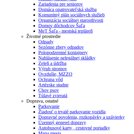
Zariadenia pre seniorov
Domáca opatrovateľská služba
Komunitný plán sociálnych služieb
Organizácia sociálnej starostlivosti
Domov dôchodcov Šaľa
MeT Šaľa - mestská tepláreň
Životné prostredie
Odpady
Sezónne zbery odpadov
Polopodzemné kontajnery
Nahlásenie nelegálnej skládky
Zeleň a údržba
Výrub stromov
Ovzdušie, MZZO
Ochrana vôd
Artézske studne
Chov psov
Túlavé zvieratá
Doprava, ostatné
Parkovanie
Žiadosť o trvalé parkovanie vozidla
Dopravné povolenia, rozkopávky a uzávierky
Územný generel dopravy
Autobusové karty , cestovné poriadky
Mapa mesta