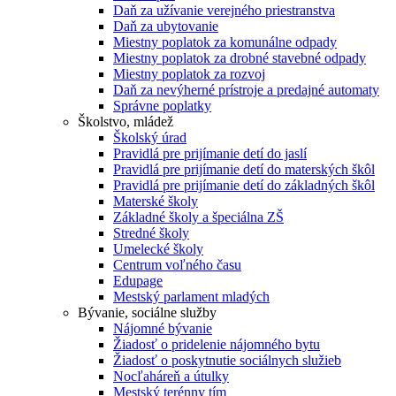
Daň za užívanie verejného priestranstva
Daň za ubytovanie
Miestny poplatok za komunálne odpady
Miestny poplatok za drobné stavebné odpady
Miestny poplatok za rozvoj
Daň za nevýherné prístroje a predajné automaty
Správne poplatky
Školstvo, mládež
Školský úrad
Pravidlá pre prijímanie detí do jaslí
Pravidlá pre prijímanie detí do materských škôl
Pravidlá pre prijímanie detí do základných škôl
Materské školy
Základné školy a špeciálna ZŠ
Stredné školy
Umelecké školy
Centrum voľného času
Edupage
Mestský parlament mladých
Bývanie, sociálne služby
Nájomné bývanie
Žiadosť o pridelenie nájomného bytu
Žiadosť o poskytnutie sociálnych služieb
Nocľaháreň a útulky
Mestský terénny tím