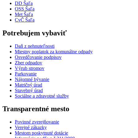
DD Šaľa
OSS Šaľa
Met Šaľa
CvČ Šaľa
Potrebujem vybaviť
Daň z nehnuteľnosti
Miestny poplatok za komunálne odpady
Osvedčovanie podpisov
Zber odpadov
Výrub stromov
Parkovanie
Nájomné bývanie
Matričný úrad
Stavebný úrad
Sociálne a zdravotné služby
Transparentné mesto
Povinné zverejňovanie
Verejné zákazky
Mestom poskytnuté dotácie