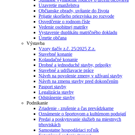
Uzavretie manželstva
Občianske obrady, uvítanie do života
Prijatie skoršieho priezviska po rozvode
Osvedčenie o rodnom čísle
Vedenie osobitnej matriky
Vystavenie duplikátu matričného dokladu
Úmrtie občana
Výstavba
Vzory tlačív z.č. 25/2025 Z.z.
Stavebné konanie
Kolaudačné konanie
Drobné a jednoduché stavby, prípojky
Stavebné a udržiavacie práce
Návrh na povolenie zmeny v užívaní stavby
Návrh na zmenu stavby pred dokončením
Pasport stavby
Legalizácia stavby
Odstránenie stavby
Podnikanie
Zriadenie - zrušenie a čas prevádzkarne
Oznámenie o športovom a kultúrnom podujatí
Predaj a poskytovanie služieb na miestnych
trhoviskách
Samostatne hospodáriaci roľník