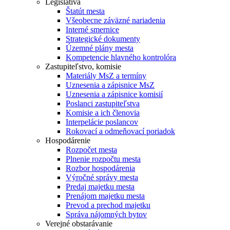
Legislatíva
Štatút mesta
Všeobecne záväzné nariadenia
Interné smernice
Strategické dokumenty
Územné plány mesta
Kompetencie hlavného kontrolóra
Zastupiteľstvo, komisie
Materiály MsZ a termíny
Uznesenia a zápisnice MsZ
Uznesenia a zápisnice komisií
Poslanci zastupiteľstva
Komisie a ich členovia
Interpelácie poslancov
Rokovací a odmeňovací poriadok
Hospodárenie
Rozpočet mesta
Plnenie rozpočtu mesta
Rozbor hospodárenia
Výročné správy mesta
Predaj majetku mesta
Prenájom majetku mesta
Prevod a prechod majetku
Správa nájomných bytov
Verejné obstarávanie