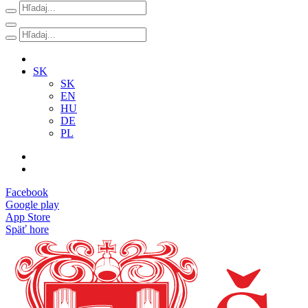
SK
SK
EN
HU
DE
PL
Facebook
Google play
App Store
Späť hore