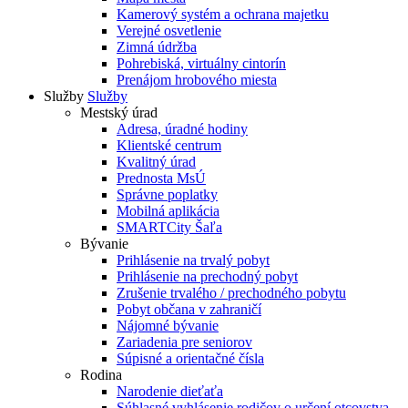
Kamerový systém a ochrana majetku
Verejné osvetlenie
Zimná údržba
Pohrebiská, virtuálny cintorín
Prenájom hrobového miesta
Služby
Služby
Mestský úrad
Adresa, úradné hodiny
Klientské centrum
Kvalitný úrad
Prednosta MsÚ
Správne poplatky
Mobilná aplikácia
SMARTCity Šaľa
Bývanie
Prihlásenie na trvalý pobyt
Prihlásenie na prechodný pobyt
Zrušenie trvalého / prechodného pobytu
Pobyt občana v zahraničí
Nájomné bývanie
Zariadenia pre seniorov
Súpisné a orientačné čísla
Rodina
Narodenie dieťaťa
Súhlasné vyhlásenie rodičov o určení otcovstva