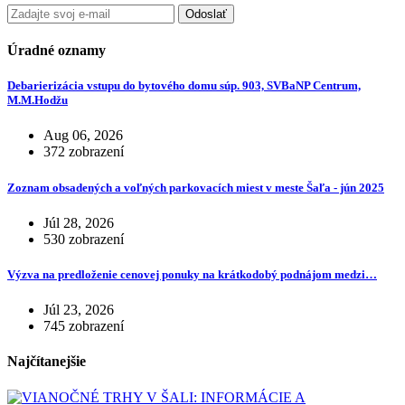
Odoslať
Úradné oznamy
Debarierizácia vstupu do bytového domu súp. 903, SVBaNP Centrum,
M.M.Hodžu
Aug 06, 2026
372 zobrazení
Zoznam obsadených a voľných parkovacích miest v meste Šaľa - jún 2025
Júl 28, 2026
530 zobrazení
Výzva na predloženie cenovej ponuky na krátkodobý podnájom medzi…
Júl 23, 2026
745 zobrazení
Najčítanejšie