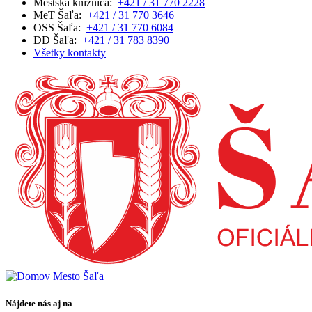
Mestská knižnica:
+421 / 31 770 2228
MeT Šaľa:
+421 / 31 770 3646
OSS Šaľa:
+421 / 31 770 6084
DD Šaľa:
+421 / 31 783 8390
Všetky kontakty
Nájdete nás aj na