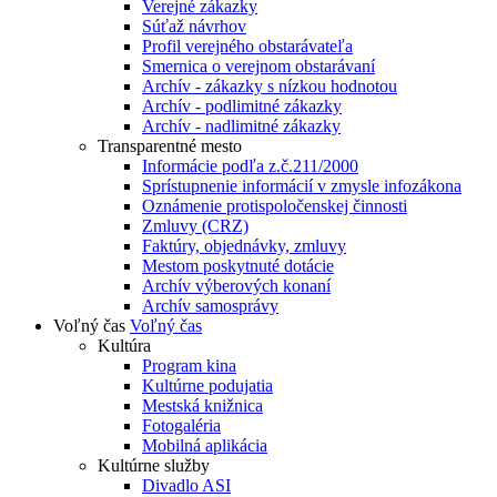
Verejné zákazky
Súťaž návrhov
Profil verejného obstarávateľa
Smernica o verejnom obstarávaní
Archív - zákazky s nízkou hodnotou
Archív - podlimitné zákazky
Archív - nadlimitné zákazky
Transparentné mesto
Informácie podľa z.č.211/2000
Sprístupnenie informácií v zmysle infozákona
Oznámenie protispoločenskej činnosti
Zmluvy (CRZ)
Faktúry, objednávky, zmluvy
Mestom poskytnuté dotácie
Archív výberových konaní
Archív samosprávy
Voľný čas
Voľný čas
Kultúra
Program kina
Kultúrne podujatia
Mestská knižnica
Fotogaléria
Mobilná aplikácia
Kultúrne služby
Divadlo ASI