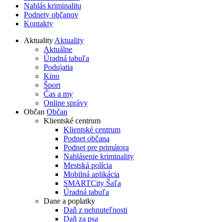
Nahlás kriminalitu
Podnety občanov
Kontakty
Aktuality
Aktuality
Aktuálne
Úradná tabuľa
Podujatia
Kino
Šport
Čas a my
Online správy
Občan
Občan
Klientské centrum
Klientské centrum
Podnet občana
Podnet pre primátora
Nahlásenie kriminality
Mestská polícia
Mobilná aplikácia
SMARTCity Šaľa
Úradná tabuľa
Dane a poplatky
Daň z nehnuteľnosti
Daň za psa