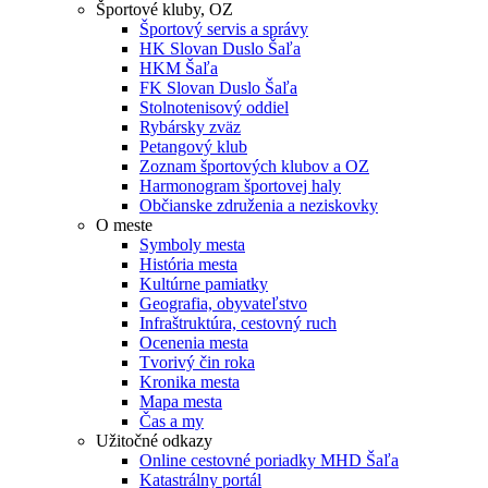
Športové kluby, OZ
Športový servis a správy
HK Slovan Duslo Šaľa
HKM Šaľa
FK Slovan Duslo Šaľa
Stolnotenisový oddiel
Rybársky zväz
Petangový klub
Zoznam športových klubov a OZ
Harmonogram športovej haly
Občianske združenia a neziskovky
O meste
Symboly mesta
História mesta
Kultúrne pamiatky
Geografia, obyvateľstvo
Infraštruktúra, cestovný ruch
Ocenenia mesta
Tvorivý čin roka
Kronika mesta
Mapa mesta
Čas a my
Užitočné odkazy
Online cestovné poriadky MHD Šaľa
Katastrálny portál