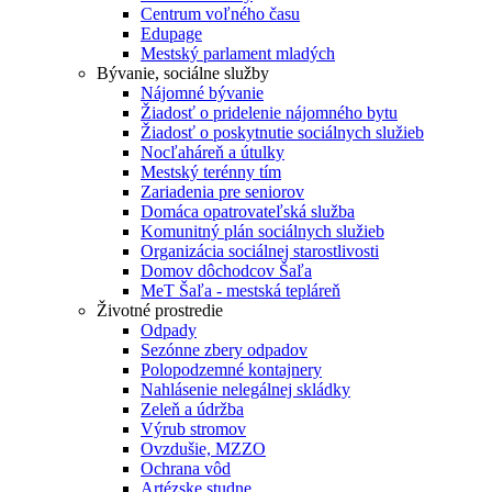
Centrum voľného času
Edupage
Mestský parlament mladých
Bývanie, sociálne služby
Nájomné bývanie
Žiadosť o pridelenie nájomného bytu
Žiadosť o poskytnutie sociálnych služieb
Nocľaháreň a útulky
Mestský terénny tím
Zariadenia pre seniorov
Domáca opatrovateľská služba
Komunitný plán sociálnych služieb
Organizácia sociálnej starostlivosti
Domov dôchodcov Šaľa
MeT Šaľa - mestská tepláreň
Životné prostredie
Odpady
Sezónne zbery odpadov
Polopodzemné kontajnery
Nahlásenie nelegálnej skládky
Zeleň a údržba
Výrub stromov
Ovzdušie, MZZO
Ochrana vôd
Artézske studne