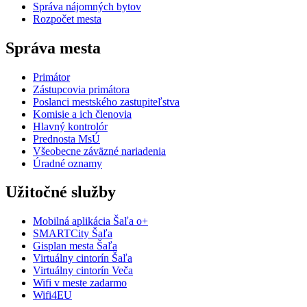
Správa nájomných bytov
Rozpočet mesta
Správa mesta
Primátor
Zástupcovia primátora
Poslanci mestského zastupiteľstva
Komisie a ich členovia
Hlavný kontrolór
Prednosta MsÚ
Všeobecne záväzné nariadenia
Úradné oznamy
Užitočné služby
Mobilná aplikácia Šaľa o+
SMARTCity Šaľa
Gisplan mesta Šaľa
Virtuálny cintorín Šaľa
Virtuálny cintorín Veča
Wifi v meste zadarmo
Wifi4EU