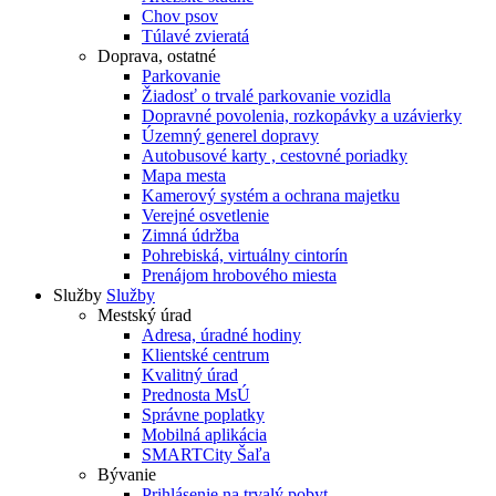
Chov psov
Túlavé zvieratá
Doprava, ostatné
Parkovanie
Žiadosť o trvalé parkovanie vozidla
Dopravné povolenia, rozkopávky a uzávierky
Územný generel dopravy
Autobusové karty , cestovné poriadky
Mapa mesta
Kamerový systém a ochrana majetku
Verejné osvetlenie
Zimná údržba
Pohrebiská, virtuálny cintorín
Prenájom hrobového miesta
Služby
Služby
Mestský úrad
Adresa, úradné hodiny
Klientské centrum
Kvalitný úrad
Prednosta MsÚ
Správne poplatky
Mobilná aplikácia
SMARTCity Šaľa
Bývanie
Prihlásenie na trvalý pobyt