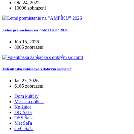
Okt 24, 2025
10096 zobrazení
Letné premietanie na "AMFÍKU" 2026
Jún 15, 2026
8005 zobrazení
Valentínska zabíjačka s dobrým srdcom!
Jan 23, 2026
6165 zobrazení
Dom kultúry
Mestská polícia
Knižnica
DD Šaľa
OSS Šaľa
Met Šaľa
CvČ Šaľa