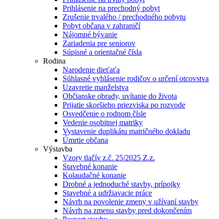
Prihlásenie na prechodný pobyt
Zrušenie trvalého / prechodného pobytu
Pobyt občana v zahraničí
Nájomné bývanie
Zariadenia pre seniorov
Súpisné a orientačné čísla
Rodina
Narodenie dieťaťa
Súhlasné vyhlásenie rodičov o určení otcovstva
Uzavretie manželstva
Občianske obrady, uvítanie do života
Prijatie skoršieho priezviska po rozvode
Osvedčenie o rodnom čísle
Vedenie osobitnej matriky
Vystavenie duplikátu matričného dokladu
Úmrtie občana
Výstavba
Vzory tlačív z.č. 25/2025 Z.z.
Stavebné konanie
Kolaudačné konanie
Drobné a jednoduché stavby, prípojky
Stavebné a udržiavacie práce
Návrh na povolenie zmeny v užívaní stavby
Návrh na zmenu stavby pred dokončením