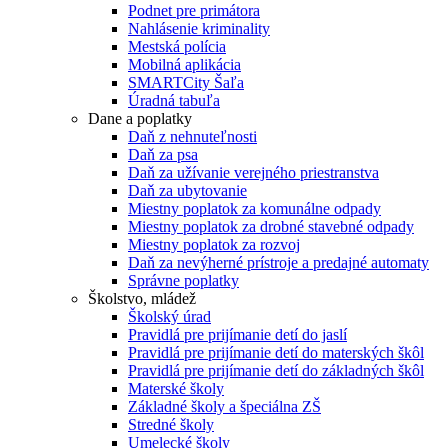
Podnet pre primátora
Nahlásenie kriminality
Mestská polícia
Mobilná aplikácia
SMARTCity Šaľa
Úradná tabuľa
Dane a poplatky
Daň z nehnuteľnosti
Daň za psa
Daň za užívanie verejného priestranstva
Daň za ubytovanie
Miestny poplatok za komunálne odpady
Miestny poplatok za drobné stavebné odpady
Miestny poplatok za rozvoj
Daň za nevýherné prístroje a predajné automaty
Správne poplatky
Školstvo, mládež
Školský úrad
Pravidlá pre prijímanie detí do jaslí
Pravidlá pre prijímanie detí do materských škôl
Pravidlá pre prijímanie detí do základných škôl
Materské školy
Základné školy a špeciálna ZŠ
Stredné školy
Umelecké školy