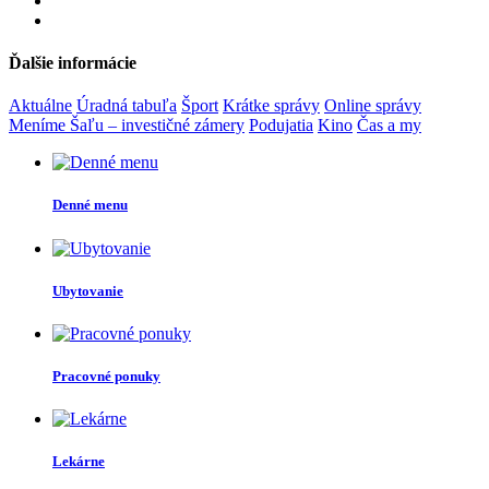
Ďalšie informácie
Aktuálne
Úradná tabuľa
Šport
Krátke správy
Online správy
Meníme Šaľu – investičné zámery
Podujatia
Kino
Čas a my
Denné menu
Ubytovanie
Pracovné ponuky
Lekárne