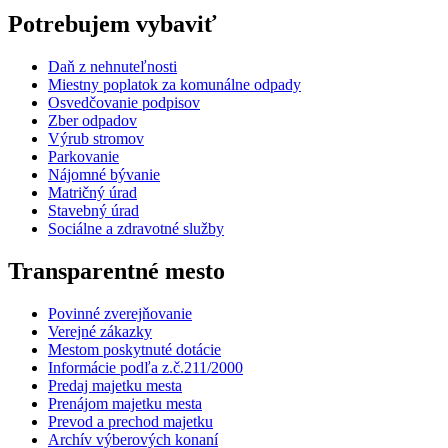
Potrebujem vybaviť
Daň z nehnuteľnosti
Miestny poplatok za komunálne odpady
Osvedčovanie podpisov
Zber odpadov
Výrub stromov
Parkovanie
Nájomné bývanie
Matričný úrad
Stavebný úrad
Sociálne a zdravotné služby
Transparentné mesto
Povinné zverejňovanie
Verejné zákazky
Mestom poskytnuté dotácie
Informácie podľa z.č.211/2000
Predaj majetku mesta
Prenájom majetku mesta
Prevod a prechod majetku
Archív výberových konaní