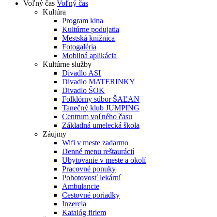
Voľný čas
Voľný čas
Kultúra
Program kina
Kultúrne podujatia
Mestská knižnica
Fotogaléria
Mobilná aplikácia
Kultúrne služby
Divadlo ASI
Divadlo MATERINKY
Divadlo ŠOK
Folklórny súbor ŠAĽAN
Tanečný klub JUMPING
Centrum voľného času
Základná umelecká škola
Záujmy
Wifi v meste zadarmo
Denné menu reštaurácií
Ubytovanie v meste a okolí
Pracovné ponuky
Pohotovosť lekární
Ambulancie
Cestovné poriadky
Inzercia
Katalóg firiem