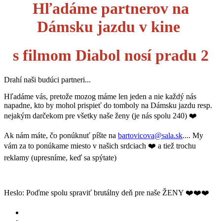
Hľadáme partnerov na
Dámsku jazdu v kine
s filmom Diabol nosí pradu 2
Drahí naši budúci partneri...
Hľadáme vás, pretože mozog máme len jeden a nie každý nás
napadne, kto by mohol prispieť do tomboly na Dámsku jazdu resp.
nejakým darčekom pre všetky naše ženy (je nás spolu 240) ❤️
Ak nám máte, čo ponúknuť píšte na
bartovicova@sala.sk
.... My
vám za to ponúkame miesto v našich srdciach ❤️ a tiež trochu
reklamy (upresníme, keď sa spýtate)
Heslo: Poďme spolu spraviť brutálny deň pre naše ŽENY ❤️❤️❤️