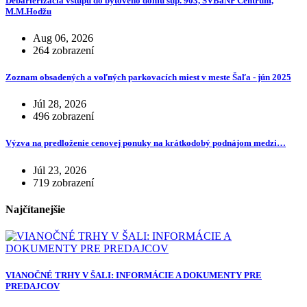
Debarierizácia vstupu do bytového domu súp. 903, SVBaNP Centrum,
M.M.Hodžu
Aug 06, 2026
264 zobrazení
Zoznam obsadených a voľných parkovacích miest v meste Šaľa - jún 2025
Júl 28, 2026
496 zobrazení
Výzva na predloženie cenovej ponuky na krátkodobý podnájom medzi…
Júl 23, 2026
719 zobrazení
Najčítanejšie
VIANOČNÉ TRHY V ŠALI: INFORMÁCIE A DOKUMENTY PRE
PREDAJCOV