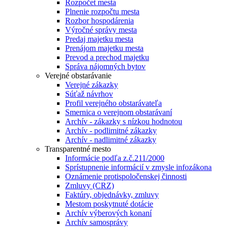
Rozpočet mesta
Plnenie rozpočtu mesta
Rozbor hospodárenia
Výročné správy mesta
Predaj majetku mesta
Prenájom majetku mesta
Prevod a prechod majetku
Správa nájomných bytov
Verejné obstarávanie
Verejné zákazky
Súťaž návrhov
Profil verejného obstarávateľa
Smernica o verejnom obstarávaní
Archív - zákazky s nízkou hodnotou
Archív - podlimitné zákazky
Archív - nadlimitné zákazky
Transparentné mesto
Informácie podľa z.č.211/2000
Sprístupnenie informácií v zmysle infozákona
Oznámenie protispoločenskej činnosti
Zmluvy (CRZ)
Faktúry, objednávky, zmluvy
Mestom poskytnuté dotácie
Archív výberových konaní
Archív samosprávy