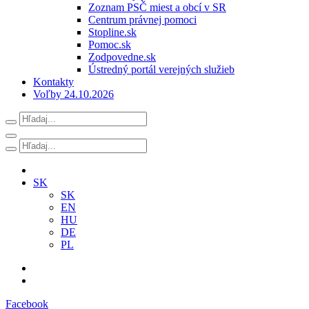
Zoznam PSČ miest a obcí v SR
Centrum právnej pomoci
Stopline.sk
Pomoc.sk
Zodpovedne.sk
Ústredný portál verejných služieb
Kontakty
Voľby 24.10.2026
SK
SK
EN
HU
DE
PL
Facebook