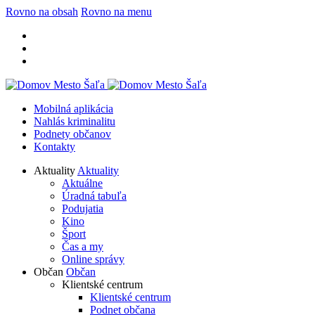
Rovno na obsah
Rovno na menu
Mobilná aplikácia
Nahlás kriminalitu
Podnety občanov
Kontakty
Aktuality
Aktuality
Aktuálne
Úradná tabuľa
Podujatia
Kino
Šport
Čas a my
Online správy
Občan
Občan
Klientské centrum
Klientské centrum
Podnet občana