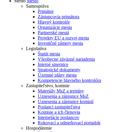
Mesto
Mesto
Samospráva
Primátor
Zástupcovia primátora
Hlavný kontrolór
Organizácie mesta
Partnerské mestá
Projekty EU a rozvoj mesta
Investičné zámery mesta
Legislatíva
Štatút mesta
Všeobecne záväzné nariadenia
Interné smernice
Strategické dokumenty
Územné plány mesta
Kompetencie hlavného kontrolóra
Zastupiteľstvo, komisie
Materiály MsZ a termíny
Uznesenia a zápisnice MsZ
Uznesenia a zápisnice komisií
Poslanci zastupiteľstva
Komisie a ich členovia
Interpelácie poslancov
Rokovací a odmeňovací poriadok
Hospodárenie