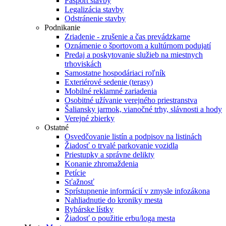
Pasport stavby
Legalizácia stavby
Odstránenie stavby
Podnikanie
Zriadenie - zrušenie a čas prevádzkarne
Oznámenie o športovom a kultúrnom podujatí
Predaj a poskytovanie služieb na miestnych
trhoviskách
Samostatne hospodáriaci roľník
Exteriérové sedenie (terasy)
Mobilné reklamné zariadenia
Osobitné užívanie verejného priestranstva
Šaliansky jarmok, vianočné trhy, slávnosti a hody
Verejné zbierky
Ostatné
Osvedčovanie listín a podpisov na listinách
Žiadosť o trvalé parkovanie vozidla
Priestupky a správne delikty
Konanie zhromaždenia
Petície
Sťažnosť
Sprístupnenie informácií v zmysle infozákona
Nahliadnutie do kroniky mesta
Rybárske lístky
Žiadosť o použitie erbu/loga mesta