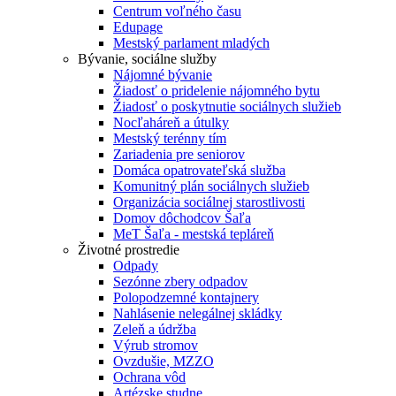
Centrum voľného času
Edupage
Mestský parlament mladých
Bývanie, sociálne služby
Nájomné bývanie
Žiadosť o pridelenie nájomného bytu
Žiadosť o poskytnutie sociálnych služieb
Nocľaháreň a útulky
Mestský terénny tím
Zariadenia pre seniorov
Domáca opatrovateľská služba
Komunitný plán sociálnych služieb
Organizácia sociálnej starostlivosti
Domov dôchodcov Šaľa
MeT Šaľa - mestská tepláreň
Životné prostredie
Odpady
Sezónne zbery odpadov
Polopodzemné kontajnery
Nahlásenie nelegálnej skládky
Zeleň a údržba
Výrub stromov
Ovzdušie, MZZO
Ochrana vôd
Artézske studne