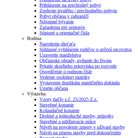
Prihlásenie na prechodný pobyt
Zrušenie trvalého / prechodného pobytu
Pobyt občana v zahraničí
Nájomné bývanie
Zariadenia pre seniorov
Súpisné a orientačné čísla
Rodina
Narodenie dieťaťa
Súhlasné vyhlásenie rodičov o určení otcovstva
Uzavretie manželstva
Občianske obrady, uvítanie do života
Prijatie skoršieho priezviska po rozvode
Osvedčenie o rodnom čísle
Vedenie osobitnej matriky
Vystavenie duplikátu matričného dokladu
Úmrtie občana
Výstavba
Vzory tlačív z.č. 25/2025 Z.z.
Stavebné konanie
Kolaudačné konanie
Drobné a jednoduché stavby, prípojky
Stavebné a udržiavacie práce
Návrh na povolenie zmeny v užívaní stavby
Návrh na zmenu stavby pred dokončením