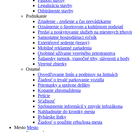
Pasport stavby
Legalizácia stavby
Odstránenie stavby
Podnikanie
Zriadenie - zrušenie a čas prevádzkarne
Oznámenie o športovom a kultúrnom podujatí
Predaj a poskytovanie služieb na miestnych trhovi
Samostatne hospodáriaci roľník
Exteriérové sedenie (terasy)
Mobilné reklamné zariadenia
Osobitné užívanie verejného priestranstva
Šaliansky jarmok, vianočné trhy, slávnosti a hody
Verejné zbierky
Ostatné
Osvedčovanie listín a podpisov na listinách
Žiadosť o trvalé parkovanie vozidla
Priestupky a správne delikty
Konanie zhromaždenia
Petície
Sťažnosť
Sprístupnenie informácií v zmysle infozákona
Nahliadnutie do kroniky mesta
Rybárske lístky
Žiadosť o použitie erbu/loga mesta
Mesto
Mesto