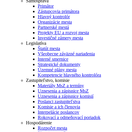
Samospráva
Primátor
Zástupcovia primátora
Hlavný kontrolór
Organizácie mesta
Partnerské mestá
Projekty EU a rozvoj mesta
Investičné zámery mesta
Legislatíva
Štatút mesta
Všeobecne záväzné nariadenia
Interné smernice
Strategické dokumenty
Územné plány mesta
Kompetencie hlavného kontrolóra
Zastupiteľstvo, komisie
Materiály MsZ a termíny
Uznesenia a zápisnice MsZ
Uznesenia a zápisnice komisií
Poslanci zastupiteľstva
Komisie a ich členovia
Interpelácie poslancov
Rokovací a odmeňovací poriadok
Hospodárenie
Rozpočet mesta