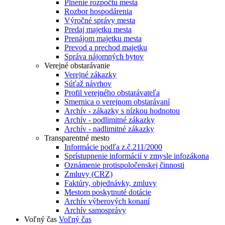
Plnenie rozpočtu mesta
Rozbor hospodárenia
Výročné správy mesta
Predaj majetku mesta
Prenájom majetku mesta
Prevod a prechod majetku
Správa nájomných bytov
Verejné obstarávanie
Verejné zákazky
Súťaž návrhov
Profil verejného obstarávateľa
Smernica o verejnom obstarávaní
Archív - zákazky s nízkou hodnotou
Archív - podlimitné zákazky
Archív - nadlimitné zákazky
Transparentné mesto
Informácie podľa z.č.211/2000
Sprístupnenie informácií v zmysle infozákona
Oznámenie protispoločenskej činnosti
Zmluvy (CRZ)
Faktúry, objednávky, zmluvy
Mestom poskytnuté dotácie
Archív výberových konaní
Archív samosprávy
Voľný čas
Voľný čas