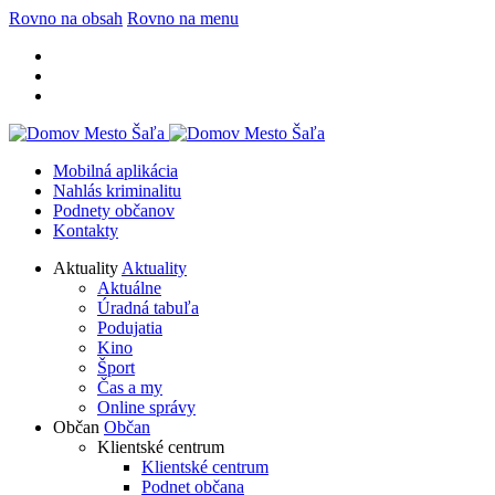
Rovno na obsah
Rovno na menu
Mobilná aplikácia
Nahlás kriminalitu
Podnety občanov
Kontakty
Aktuality
Aktuality
Aktuálne
Úradná tabuľa
Podujatia
Kino
Šport
Čas a my
Online správy
Občan
Občan
Klientské centrum
Klientské centrum
Podnet občana