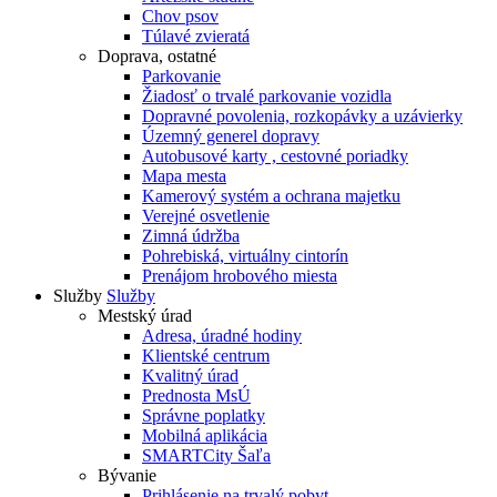
Chov psov
Túlavé zvieratá
Doprava, ostatné
Parkovanie
Žiadosť o trvalé parkovanie vozidla
Dopravné povolenia, rozkopávky a uzávierky
Územný generel dopravy
Autobusové karty , cestovné poriadky
Mapa mesta
Kamerový systém a ochrana majetku
Verejné osvetlenie
Zimná údržba
Pohrebiská, virtuálny cintorín
Prenájom hrobového miesta
Služby
Služby
Mestský úrad
Adresa, úradné hodiny
Klientské centrum
Kvalitný úrad
Prednosta MsÚ
Správne poplatky
Mobilná aplikácia
SMARTCity Šaľa
Bývanie
Prihlásenie na trvalý pobyt