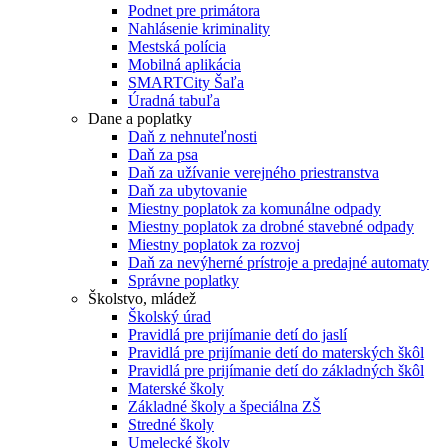
Podnet pre primátora
Nahlásenie kriminality
Mestská polícia
Mobilná aplikácia
SMARTCity Šaľa
Úradná tabuľa
Dane a poplatky
Daň z nehnuteľnosti
Daň za psa
Daň za užívanie verejného priestranstva
Daň za ubytovanie
Miestny poplatok za komunálne odpady
Miestny poplatok za drobné stavebné odpady
Miestny poplatok za rozvoj
Daň za nevýherné prístroje a predajné automaty
Správne poplatky
Školstvo, mládež
Školský úrad
Pravidlá pre prijímanie detí do jaslí
Pravidlá pre prijímanie detí do materských škôl
Pravidlá pre prijímanie detí do základných škôl
Materské školy
Základné školy a špeciálna ZŠ
Stredné školy
Umelecké školy