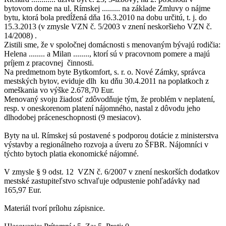
bytovom dome na ul. Rímskej ......... na základe Zmluvy o nájme
bytu, ktorá bola predĺžená dňa 16.3.2010 na dobu určitú, t. j. do
15.3.2013 (v zmysle VZN č. 5/2003 v znení neskoršieho VZN č.
14/2008) .
Zistili sme, že v spoločnej domácnosti s menovaným bývajú rodičia:
Helena ........ a Milan ........, ktorí sú v pracovnom pomere a majú
príjem z pracovnej činnosti.
Na predmetnom byte Bytkomfort, s. r. o. Nové Zámky, správca
mestských bytov, eviduje dlh ku dňu 30.4.2011 na poplatkoch z
omeškania vo výške 2.678,70 Eur.
Menovaný svoju žiadosť zdôvodňuje tým, že problém v neplatení,
resp. v oneskorenom platení nájomného, nastal z dôvodu jeho
dlhodobej práceneschopnosti (9 mesiacov).
Byty na ul. Rímskej sú postavené s podporou dotácie z ministerstva
výstavby a regionálneho rozvoja a úveru zo ŠFBR. Nájomníci v
týchto bytoch platia ekonomické nájomné.
V zmysle § 9 odst. 12 VZN č. 6/2007 v znení neskorších dodatkov
mestské zastupiteľstvo schvaľuje odpustenie pohľadávky nad
165,97 Eur.
Materiál tvorí prílohu zápisnice.