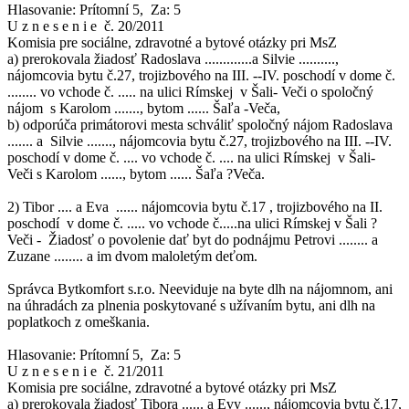
Hlasovanie: Prítomní 5, Za: 5
U z n e s e n i e č. 20/2011
Komisia pre sociálne, zdravotné a bytové otázky pri MsZ
a) prerokovala žiadosť Radoslava .............a Silvie ..........,
nájomcovia bytu č.27, trojizbového na III. --IV. poschodí v dome č.
........ vo vchode č. ..... na ulici Rímskej v Šali- Veči o spoločný
nájom s Karolom ......., bytom ...... Šaľa -Veča,
b) odporúča primátorovi mesta schváliť spoločný nájom Radoslava
....... a Silvie ......., nájomcovia bytu č.27, trojizbového na III. --IV.
poschodí v dome č. .... vo vchode č. .... na ulici Rímskej v Šali-
Veči s Karolom ......, bytom ...... Šaľa ?Veča.
2) Tibor .... a Eva ...... nájomcovia bytu č.17 , trojizbového na II.
poschodí v dome č. ..... vo vchode č.....na ulici Rímskej v Šali ?
Veči - Žiadosť o povolenie dať byt do podnájmu Petrovi ........ a
Zuzane ........ a im dvom maloletým deťom.
Správca Bytkomfort s.r.o. Neeviduje na byte dlh na nájomnom, ani
na úhradách za plnenia poskytované s užívaním bytu, ani dlh na
poplatkoch z omeškania.
Hlasovanie: Prítomní 5, Za: 5
U z n e s e n i e č. 21/2011
Komisia pre sociálne, zdravotné a bytové otázky pri MsZ
a) prerokovala žiadosť Tibora ...... a Evy ......, nájomcovia bytu č.17,