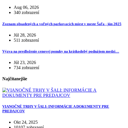
Aug 06, 2026
340 zobrazení
Zoznam obsadených a voľných parkovacích miest v meste Šaľa - jún 2025
Júl 28, 2026
511 zobrazení
Výzva na predloženie cenovej ponuky na krátkodobý podnájom medzi…
Júl 23, 2026
734 zobrazení
Najčítanejšie
VIANOČNÉ TRHY V ŠALI: INFORMÁCIE A DOKUMENTY PRE
PREDAJCOV
Okt 24, 2025
10107 zobrazení