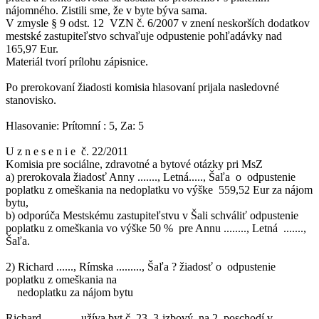
nájomného. Zistili sme, že v byte býva sama.
V zmysle § 9 odst. 12 VZN č. 6/2007 v znení neskorších dodatkov
mestské zastupiteľstvo schvaľuje odpustenie pohľadávky nad
165,97 Eur.
Materiál tvorí prílohu zápisnice.
Po prerokovaní žiadosti komisia hlasovaní prijala nasledovné
stanovisko.
Hlasovanie: Prítomní : 5, Za: 5
U z n e s e n i e č. 22/2011
Komisia pre sociálne, zdravotné a bytové otázky pri MsZ
a) prerokovala žiadosť Anny ......., Letná....., Šaľa o odpustenie
poplatku z omeškania na nedoplatku vo výške 559,52 Eur za nájom
bytu,
b) odporúča Mestskému zastupiteľstvu v Šali schváliť odpustenie
poplatku z omeškania vo výške 50 % pre Annu ........, Letná .......,
Šaľa.
2) Richard ......, Rímska ........., Šaľa ? žiadosť o odpustenie
poplatku z omeškania na
nedoplatku za nájom bytu
Richard ............ užíva byt č. 23, 3-izbový, na 2. poschodí v