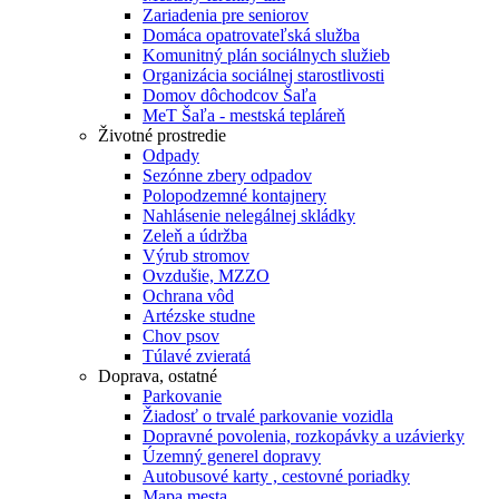
Zariadenia pre seniorov
Domáca opatrovateľská služba
Komunitný plán sociálnych služieb
Organizácia sociálnej starostlivosti
Domov dôchodcov Šaľa
MeT Šaľa - mestská tepláreň
Životné prostredie
Odpady
Sezónne zbery odpadov
Polopodzemné kontajnery
Nahlásenie nelegálnej skládky
Zeleň a údržba
Výrub stromov
Ovzdušie, MZZO
Ochrana vôd
Artézske studne
Chov psov
Túlavé zvieratá
Doprava, ostatné
Parkovanie
Žiadosť o trvalé parkovanie vozidla
Dopravné povolenia, rozkopávky a uzávierky
Územný generel dopravy
Autobusové karty , cestovné poriadky
Mapa mesta