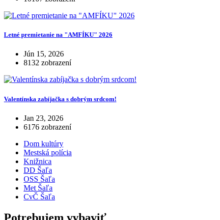
Letné premietanie na "AMFÍKU" 2026
Jún 15, 2026
8132 zobrazení
Valentínska zabíjačka s dobrým srdcom!
Jan 23, 2026
6176 zobrazení
Dom kultúry
Mestská polícia
Knižnica
DD Šaľa
OSS Šaľa
Met Šaľa
CvČ Šaľa
Potrebujem vybaviť