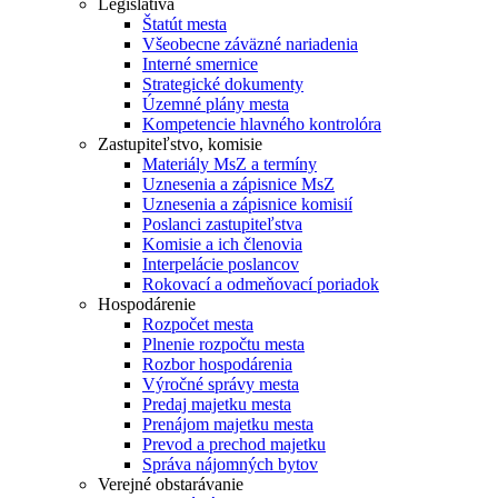
Legislatíva
Štatút mesta
Všeobecne záväzné nariadenia
Interné smernice
Strategické dokumenty
Územné plány mesta
Kompetencie hlavného kontrolóra
Zastupiteľstvo, komisie
Materiály MsZ a termíny
Uznesenia a zápisnice MsZ
Uznesenia a zápisnice komisií
Poslanci zastupiteľstva
Komisie a ich členovia
Interpelácie poslancov
Rokovací a odmeňovací poriadok
Hospodárenie
Rozpočet mesta
Plnenie rozpočtu mesta
Rozbor hospodárenia
Výročné správy mesta
Predaj majetku mesta
Prenájom majetku mesta
Prevod a prechod majetku
Správa nájomných bytov
Verejné obstarávanie