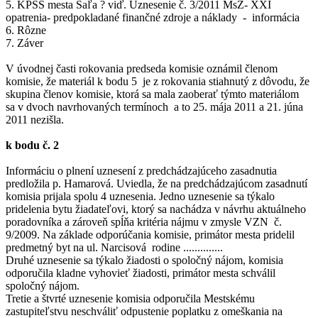
5. KPSS mesta Šaľa ? viď. Uznesenie č. 3/2011 MsZ- XXI
opatrenia- predpokladané finančné zdroje a náklady - informácia
6. Rôzne
7. Záver
V úvodnej časti rokovania predseda komisie oznámil členom
komisie, že materiál k bodu 5 je z rokovania stiahnutý z dôvodu, že
skupina členov komisie, ktorá sa mala zaoberať týmto materiálom
sa v dvoch navrhovaných termínoch a to 25. mája 2011 a 21. júna
2011 nezišla.
k bodu č. 2
Informáciu o plnení uznesení z predchádzajúceho zasadnutia
predložila p. Hamarová. Uviedla, že na predchádzajúcom zasadnutí
komisia prijala spolu 4 uznesenia. Jedno uznesenie sa týkalo
pridelenia bytu žiadateľovi, ktorý sa nachádza v návrhu aktuálneho
poradovníka a zároveň spĺňa kritéria nájmu v zmysle VZN č.
9/2009. Na základe odporúčania komisie, primátor mesta pridelil
predmetný byt na ul. Narcisová rodine ..............
Druhé uznesenie sa týkalo žiadosti o spoločný nájom, komisia
odporučila kladne vyhovieť žiadosti, primátor mesta schválil
spoločný nájom.
Tretie a štvrté uznesenie komisia odporučila Mestskému
zastupiteľstvu neschváliť odpustenie poplatku z omeškania na