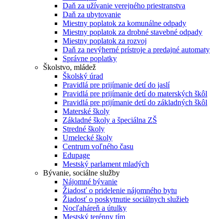
Daň za užívanie verejného priestranstva
Daň za ubytovanie
Miestny poplatok za komunálne odpady
Miestny poplatok za drobné stavebné odpady
Miestny poplatok za rozvoj
Daň za nevýherné prístroje a predajné automaty
Správne poplatky
Školstvo, mládež
Školský úrad
Pravidlá pre prijímanie detí do jaslí
Pravidlá pre prijímanie detí do materských škôl
Pravidlá pre prijímanie detí do základných škôl
Materské školy
Základné školy a špeciálna ZŠ
Stredné školy
Umelecké školy
Centrum voľného času
Edupage
Mestský parlament mladých
Bývanie, sociálne služby
Nájomné bývanie
Žiadosť o pridelenie nájomného bytu
Žiadosť o poskytnutie sociálnych služieb
Nocľaháreň a útulky
Mestský terénny tím