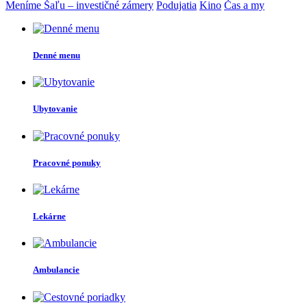
Meníme Šaľu – investičné zámery
Podujatia
Kino
Čas a my
Denné menu
Ubytovanie
Pracovné ponuky
Lekárne
Ambulancie