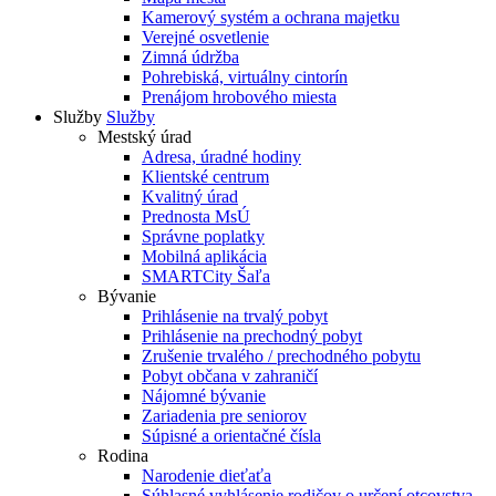
Kamerový systém a ochrana majetku
Verejné osvetlenie
Zimná údržba
Pohrebiská, virtuálny cintorín
Prenájom hrobového miesta
Služby
Služby
Mestský úrad
Adresa, úradné hodiny
Klientské centrum
Kvalitný úrad
Prednosta MsÚ
Správne poplatky
Mobilná aplikácia
SMARTCity Šaľa
Bývanie
Prihlásenie na trvalý pobyt
Prihlásenie na prechodný pobyt
Zrušenie trvalého / prechodného pobytu
Pobyt občana v zahraničí
Nájomné bývanie
Zariadenia pre seniorov
Súpisné a orientačné čísla
Rodina
Narodenie dieťaťa
Súhlasné vyhlásenie rodičov o určení otcovstva