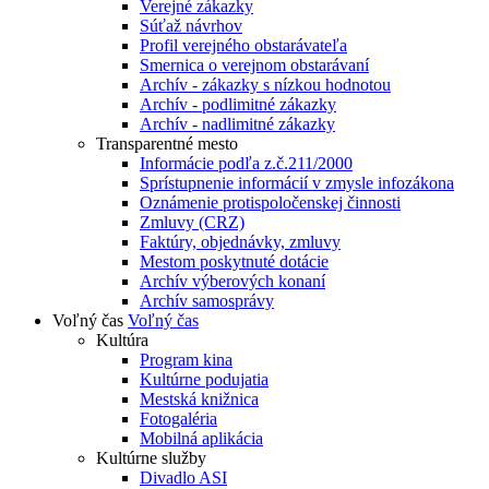
Verejné zákazky
Súťaž návrhov
Profil verejného obstarávateľa
Smernica o verejnom obstarávaní
Archív - zákazky s nízkou hodnotou
Archív - podlimitné zákazky
Archív - nadlimitné zákazky
Transparentné mesto
Informácie podľa z.č.211/2000
Sprístupnenie informácií v zmysle infozákona
Oznámenie protispoločenskej činnosti
Zmluvy (CRZ)
Faktúry, objednávky, zmluvy
Mestom poskytnuté dotácie
Archív výberových konaní
Archív samosprávy
Voľný čas
Voľný čas
Kultúra
Program kina
Kultúrne podujatia
Mestská knižnica
Fotogaléria
Mobilná aplikácia
Kultúrne služby
Divadlo ASI