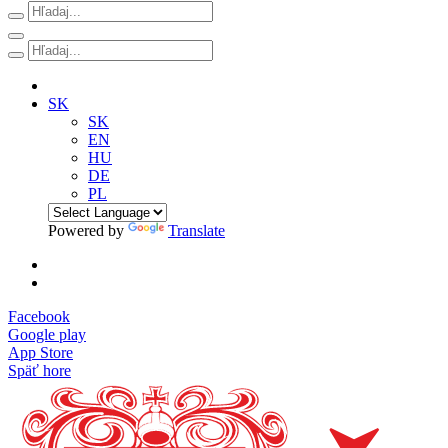
SK
SK
EN
HU
DE
PL
Powered by
Translate
Facebook
Google play
App Store
Späť hore