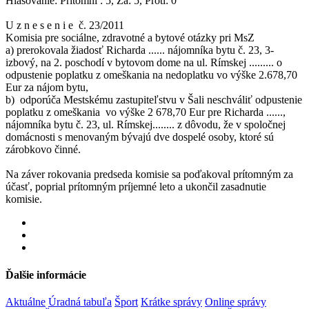
Hlasovanie: Prítomní : 5, Za: 5, Proti: 0
U z n e s e n i e č. 23/2011
Komisia pre sociálne, zdravotné a bytové otázky pri MsZ
a) prerokovala žiadosť Richarda ...... nájomníka bytu č. 23, 3-
izbový, na 2. poschodí v bytovom dome na ul. Rímskej ......... o
odpustenie poplatku z omeškania na nedoplatku vo výške 2.678,70
Eur za nájom bytu,
b) odporúča Mestskému zastupiteľstvu v Šali neschváliť odpustenie
poplatku z omeškania vo výške 2 678,70 Eur pre Richarda ......,
nájomníka bytu č. 23, ul. Rímskej........ z dôvodu, že v spoločnej
domácnosti s menovaným bývajú dve dospelé osoby, ktoré sú
zárobkovo činné.
Na záver rokovania predseda komisie sa poďakoval prítomným za
účasť, poprial prítomným príjemné leto a ukončil zasadnutie
komisie.
Ďalšie informácie
Aktuálne
Úradná tabuľa
Šport
Krátke správy
Online správy