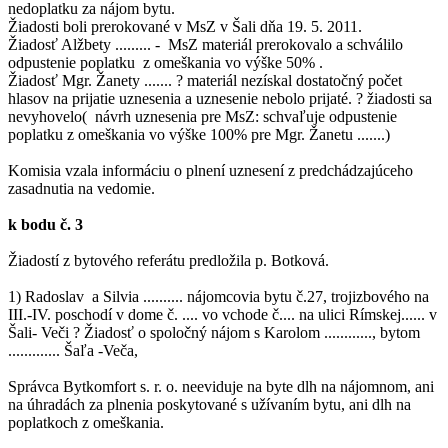
nedoplatku za nájom bytu.
Žiadosti boli prerokované v MsZ v Šali dňa 19. 5. 2011.
Žiadosť Alžbety ......... - MsZ materiál prerokovalo a schválilo
odpustenie poplatku z omeškania vo výške 50% .
Žiadosť Mgr. Žanety ....... ? materiál nezískal dostatočný počet
hlasov na prijatie uznesenia a uznesenie nebolo prijaté. ? žiadosti sa
nevyhovelo( návrh uznesenia pre MsZ: schvaľuje odpustenie
poplatku z omeškania vo výške 100% pre Mgr. Žanetu .......)
Komisia vzala informáciu o plnení uznesení z predchádzajúceho
zasadnutia na vedomie.
k bodu č. 3
Žiadostí z bytového referátu predložila p. Botková.
1) Radoslav a Silvia .......... nájomcovia bytu č.27, trojizbového na
III.-IV. poschodí v dome č. .... vo vchode č.... na ulici Rímskej...... v
Šali- Veči ? Žiadosť o spoločný nájom s Karolom ............, bytom
............. Šaľa -Veča,
Správca Bytkomfort s. r. o. neeviduje na byte dlh na nájomnom, ani
na úhradách za plnenia poskytované s užívaním bytu, ani dlh na
poplatkoch z omeškania.