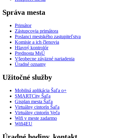
Správa mesta
Primátor
Zástupcovia primátora
Poslanci mestského zastupiteľstva
Komisie a ich členovia
Hlavný kontrolór
Prednosta MsÚ
Všeobecne záväzné nariadenia
Úradné oznamy
Užitočné služby
Mobilná aplikácia Šaľa o+
SMARTCity Šaľa
Gisplan mesta Šaľa
Virtuálny cintorín Šaľa
Virtuálny cintorín Veča
Wifi v meste zadarmo
Wifi4EU
Úradné hodiny, kontakt