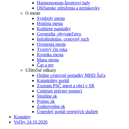
Harmonogram športovej haly
Občianske združenia a neziskovky
O meste
Symboly mesta
História mesta
Kultúrne pamiatky
Geografia, obyvateľstvo
Infraštruktúra, cestovný ruch
Ocenenia mesta
Tvorivý čin roka
Kronika mesta
Mapa mesta
Čas a my
Užitočné odkazy
Online cestovné poriadky MHD Šaľa
Katastrálny portál
Zoznam PSČ miest a obcí v SR
Centrum právnej pomoci
Stopline.sk
Pomoc.sk
Zodpovedne.sk
Ústredný portál verejných služieb
Kontakty
Voľby 24.10.2026