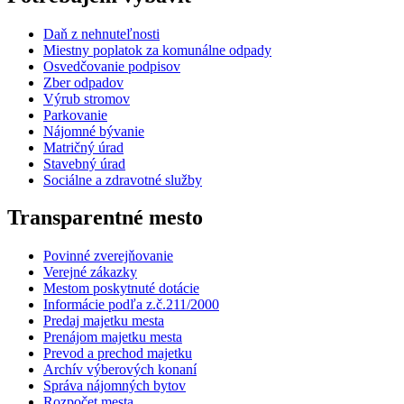
Daň z nehnuteľnosti
Miestny poplatok za komunálne odpady
Osvedčovanie podpisov
Zber odpadov
Výrub stromov
Parkovanie
Nájomné bývanie
Matričný úrad
Stavebný úrad
Sociálne a zdravotné služby
Transparentné mesto
Povinné zverejňovanie
Verejné zákazky
Mestom poskytnuté dotácie
Informácie podľa z.č.211/2000
Predaj majetku mesta
Prenájom majetku mesta
Prevod a prechod majetku
Archív výberových konaní
Správa nájomných bytov
Rozpočet mesta