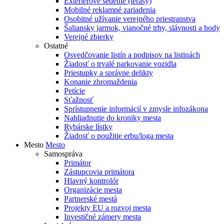
Exteriérové sedenie (terasy)
Mobilné reklamné zariadenia
Osobitné užívanie verejného priestranstva
Šaliansky jarmok, vianočné trhy, slávnosti a hody
Verejné zbierky
Ostatné
Osvedčovanie listín a podpisov na listinách
Žiadosť o trvalé parkovanie vozidla
Priestupky a správne delikty
Konanie zhromaždenia
Petície
Sťažnosť
Sprístupnenie informácií v zmysle infozákona
Nahliadnutie do kroniky mesta
Rybárske lístky
Žiadosť o použitie erbu/loga mesta
Mesto
Mesto
Samospráva
Primátor
Zástupcovia primátora
Hlavný kontrolór
Organizácie mesta
Partnerské mestá
Projekty EU a rozvoj mesta
Investičné zámery mesta