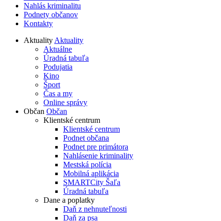
Nahlás kriminalitu
Podnety občanov
Kontakty
Aktuality
Aktuality
Aktuálne
Úradná tabuľa
Podujatia
Kino
Šport
Čas a my
Online správy
Občan
Občan
Klientské centrum
Klientské centrum
Podnet občana
Podnet pre primátora
Nahlásenie kriminality
Mestská polícia
Mobilná aplikácia
SMARTCity Šaľa
Úradná tabuľa
Dane a poplatky
Daň z nehnuteľnosti
Daň za psa