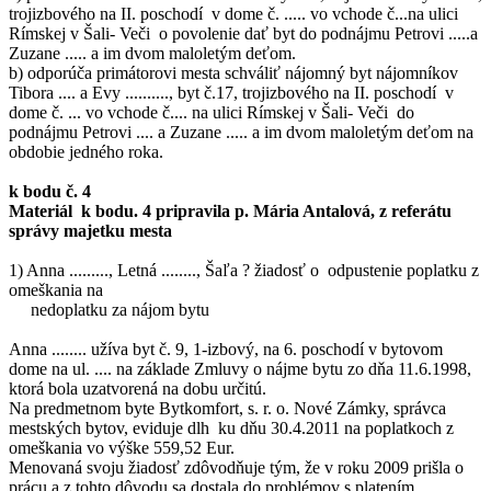
trojizbového na II. poschodí v dome č. ..... vo vchode č...na ulici
Rímskej v Šali- Veči o povolenie dať byt do podnájmu Petrovi .....a
Zuzane ..... a im dvom maloletým deťom.
b) odporúča primátorovi mesta schváliť nájomný byt nájomníkov
Tibora .... a Evy .........., byt č.17, trojizbového na II. poschodí v
dome č. ... vo vchode č.... na ulici Rímskej v Šali- Veči do
podnájmu Petrovi .... a Zuzane ..... a im dvom maloletým deťom na
obdobie jedného roka.
k bodu č. 4
Materiál k bodu. 4 pripravila p. Mária Antalová, z referátu
správy majetku mesta
1) Anna ........., Letná ........, Šaľa ? žiadosť o odpustenie poplatku z
omeškania na
nedoplatku za nájom bytu
Anna ........ užíva byt č. 9, 1-izbový, na 6. poschodí v bytovom
dome na ul. .... na základe Zmluvy o nájme bytu zo dňa 11.6.1998,
ktorá bola uzatvorená na dobu určitú.
Na predmetnom byte Bytkomfort, s. r. o. Nové Zámky, správca
mestských bytov, eviduje dlh ku dňu 30.4.2011 na poplatkoch z
omeškania vo výške 559,52 Eur.
Menovaná svoju žiadosť zdôvodňuje tým, že v roku 2009 prišla o
prácu a z tohto dôvodu sa dostala do problémov s platením