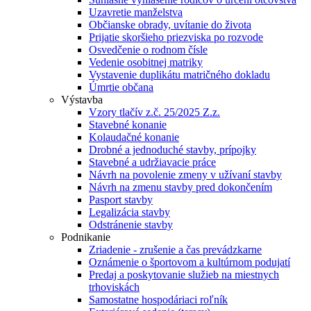
Uzavretie manželstva
Občianske obrady, uvítanie do života
Prijatie skoršieho priezviska po rozvode
Osvedčenie o rodnom čísle
Vedenie osobitnej matriky
Vystavenie duplikátu matričného dokladu
Úmrtie občana
Výstavba
Vzory tlačív z.č. 25/2025 Z.z.
Stavebné konanie
Kolaudačné konanie
Drobné a jednoduché stavby, prípojky
Stavebné a udržiavacie práce
Návrh na povolenie zmeny v užívaní stavby
Návrh na zmenu stavby pred dokončením
Pasport stavby
Legalizácia stavby
Odstránenie stavby
Podnikanie
Zriadenie - zrušenie a čas prevádzkarne
Oznámenie o športovom a kultúrnom podujatí
Predaj a poskytovanie služieb na miestnych
trhoviskách
Samostatne hospodáriaci roľník