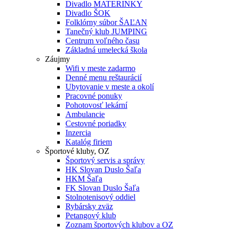
Divadlo MATERINKY
Divadlo ŠOK
Folklórny súbor ŠAĽAN
Tanečný klub JUMPING
Centrum voľného času
Základná umelecká škola
Záujmy
Wifi v meste zadarmo
Denné menu reštaurácií
Ubytovanie v meste a okolí
Pracovné ponuky
Pohotovosť lekární
Ambulancie
Cestovné poriadky
Inzercia
Katalóg firiem
Športové kluby, OZ
Športový servis a správy
HK Slovan Duslo Šaľa
HKM Šaľa
FK Slovan Duslo Šaľa
Stolnotenisový oddiel
Rybársky zväz
Petangový klub
Zoznam športových klubov a OZ