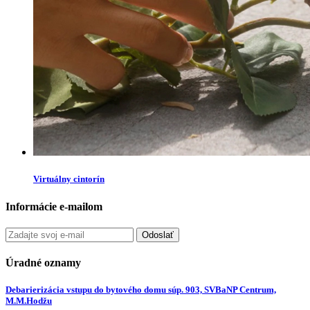
Virtuálny cintorín
Informácie e-mailom
Odoslať
Úradné oznamy
Debarierizácia vstupu do bytového domu súp. 903, SVBaNP Centrum,
M.M.Hodžu