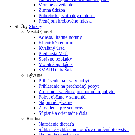
Verejné osvetlenie
Zimná údržba
Pohrebiská, virtuálny cintorín
Prenájom hrobového miesta
Služby
Služby
Mestský úrad
Adresa, úradné hodiny
Klientské centrum
Kvalitný úrad
Prednosta MsÚ
Správne poplatky
Mobilná aplikácia
SMARTCity Šaľa
Bývanie
Prihlásenie na trvalý pobyt
Prihlásenie na prechodný pobyt
Zrušenie trvalého / prechodného pobytu
Pobyt občana v zahraničí
Nájomné bývanie
Zariadenia pre seniorov
Súpisné a orientačné čísla
Rodina
Narodenie dieťaťa
Súhlasné vyhlásenie rodičov o určení otcovstva
Uzavretie manželstva