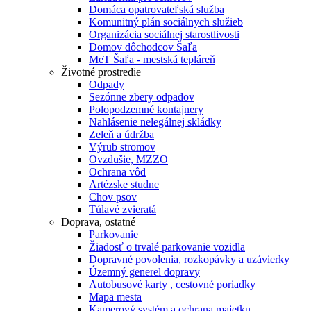
Domáca opatrovateľská služba
Komunitný plán sociálnych služieb
Organizácia sociálnej starostlivosti
Domov dôchodcov Šaľa
MeT Šaľa - mestská tepláreň
Životné prostredie
Odpady
Sezónne zbery odpadov
Polopodzemné kontajnery
Nahlásenie nelegálnej skládky
Zeleň a údržba
Výrub stromov
Ovzdušie, MZZO
Ochrana vôd
Artézske studne
Chov psov
Túlavé zvieratá
Doprava, ostatné
Parkovanie
Žiadosť o trvalé parkovanie vozidla
Dopravné povolenia, rozkopávky a uzávierky
Územný generel dopravy
Autobusové karty , cestovné poriadky
Mapa mesta
Kamerový systém a ochrana majetku