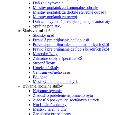
Daň za ubytovanie
Miestny poplatok za komunálne odpady
Miestny poplatok za drobné stavebné odpady
Miestny poplatok za rozvoj
Daň za nevýherné prístroje a predajné automaty
Správne poplatky
Školstvo, mládež
Školský úrad
Pravidlá pre prijímanie detí do jaslí
Pravidlá pre prijímanie detí do materských škôl
Pravidlá pre prijímanie detí do základných škôl
Materské školy
Základné školy a špeciálna ZŠ
Stredné školy
Umelecké školy
Centrum voľného času
Edupage
Mestský parlament mladých
Bývanie, sociálne služby
Nájomné bývanie
Žiadosť o pridelenie nájomného bytu
Žiadosť o poskytnutie sociálnych služieb
Nocľaháreň a útulky
Mestský terénny tím
Zariadenia pre seniorov