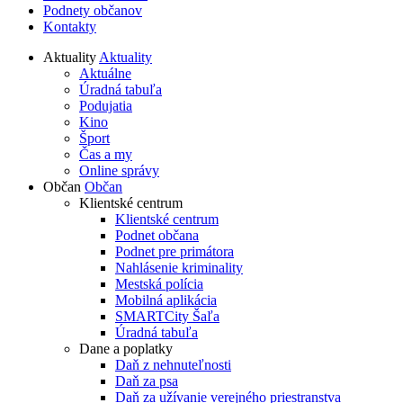
Podnety občanov
Kontakty
Aktuality
Aktuality
Aktuálne
Úradná tabuľa
Podujatia
Kino
Šport
Čas a my
Online správy
Občan
Občan
Klientské centrum
Klientské centrum
Podnet občana
Podnet pre primátora
Nahlásenie kriminality
Mestská polícia
Mobilná aplikácia
SMARTCity Šaľa
Úradná tabuľa
Dane a poplatky
Daň z nehnuteľnosti
Daň za psa
Daň za užívanie verejného priestranstva