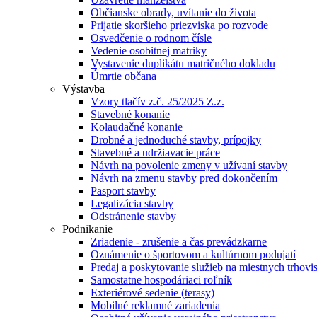
Občianske obrady, uvítanie do života
Prijatie skoršieho priezviska po rozvode
Osvedčenie o rodnom čísle
Vedenie osobitnej matriky
Vystavenie duplikátu matričného dokladu
Úmrtie občana
Výstavba
Vzory tlačív z.č. 25/2025 Z.z.
Stavebné konanie
Kolaudačné konanie
Drobné a jednoduché stavby, prípojky
Stavebné a udržiavacie práce
Návrh na povolenie zmeny v užívaní stavby
Návrh na zmenu stavby pred dokončením
Pasport stavby
Legalizácia stavby
Odstránenie stavby
Podnikanie
Zriadenie - zrušenie a čas prevádzkarne
Oznámenie o športovom a kultúrnom podujatí
Predaj a poskytovanie služieb na miestnych trhovi
Samostatne hospodáriaci roľník
Exteriérové sedenie (terasy)
Mobilné reklamné zariadenia