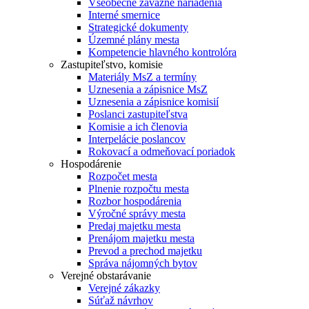
Všeobecne záväzné nariadenia
Interné smernice
Strategické dokumenty
Územné plány mesta
Kompetencie hlavného kontrolóra
Zastupiteľstvo, komisie
Materiály MsZ a termíny
Uznesenia a zápisnice MsZ
Uznesenia a zápisnice komisií
Poslanci zastupiteľstva
Komisie a ich členovia
Interpelácie poslancov
Rokovací a odmeňovací poriadok
Hospodárenie
Rozpočet mesta
Plnenie rozpočtu mesta
Rozbor hospodárenia
Výročné správy mesta
Predaj majetku mesta
Prenájom majetku mesta
Prevod a prechod majetku
Správa nájomných bytov
Verejné obstarávanie
Verejné zákazky
Súťaž návrhov