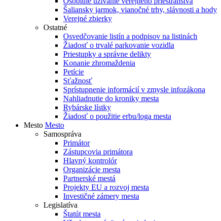
Osobitné užívanie verejného priestranstva
Šaliansky jarmok, vianočné trhy, slávnosti a hody
Verejné zbierky
Ostatné
Osvedčovanie listín a podpisov na listinách
Žiadosť o trvalé parkovanie vozidla
Priestupky a správne delikty
Konanie zhromaždenia
Petície
Sťažnosť
Sprístupnenie informácií v zmysle infozákona
Nahliadnutie do kroniky mesta
Rybárske lístky
Žiadosť o použitie erbu/loga mesta
Mesto
Mesto
Samospráva
Primátor
Zástupcovia primátora
Hlavný kontrolór
Organizácie mesta
Partnerské mestá
Projekty EU a rozvoj mesta
Investičné zámery mesta
Legislatíva
Štatút mesta