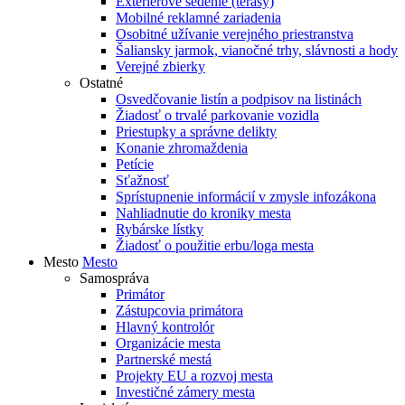
Exteriérové sedenie (terasy)
Mobilné reklamné zariadenia
Osobitné užívanie verejného priestranstva
Šaliansky jarmok, vianočné trhy, slávnosti a hody
Verejné zbierky
Ostatné
Osvedčovanie listín a podpisov na listinách
Žiadosť o trvalé parkovanie vozidla
Priestupky a správne delikty
Konanie zhromaždenia
Petície
Sťažnosť
Sprístupnenie informácií v zmysle infozákona
Nahliadnutie do kroniky mesta
Rybárske lístky
Žiadosť o použitie erbu/loga mesta
Mesto
Mesto
Samospráva
Primátor
Zástupcovia primátora
Hlavný kontrolór
Organizácie mesta
Partnerské mestá
Projekty EU a rozvoj mesta
Investičné zámery mesta