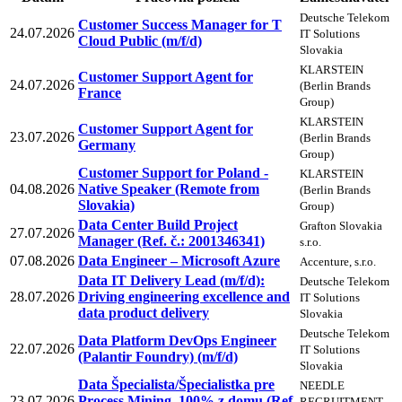
Deutsche Telekom
Customer Success Manager for T
24.07.2026
IT Solutions
Cloud Public (m/f/d)
Slovakia
KLARSTEIN
Customer Support Agent for
24.07.2026
(Berlin Brands
France
Group)
KLARSTEIN
Customer Support Agent for
23.07.2026
(Berlin Brands
Germany
Group)
Customer Support for Poland -
KLARSTEIN
04.08.2026
Native Speaker (Remote from
(Berlin Brands
Slovakia)
Group)
Data Center Build Project
Grafton Slovakia
27.07.2026
Manager (Ref. č.: 2001346341)
s.r.o.
07.08.2026
Data Engineer – Microsoft Azure
Accenture, s.r.o.
Data IT Delivery Lead (m/f/d):
Deutsche Telekom
28.07.2026
Driving engineering excellence and
IT Solutions
data product delivery
Slovakia
Deutsche Telekom
Data Platform DevOps Engineer
22.07.2026
IT Solutions
(Palantir Foundry) (m/f/d)
Slovakia
Data Špecialista/Špecialistka pre
NEEDLE
23.07.2026
Process Mining, 100% z domu (Ref.
RECRUITMENT