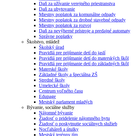
Daň za užívanie verejného priestranstva
Daň za ubytovanie
Miestny poplatok za komunálne odpady
Miestny poplatok za drobné stavebné odpady
Miestny poplatok za rozvoj
Daň za nevýherné prístroje a predajné automaty
Správne poplatky
Školstvo, mládež
Školský úrad
Pravidlá pre prijímanie detí do jaslí
Pravidlá pre prijímanie detí do materských škôl
Pravidlá pre prijímanie detí do základných škôl
Materské školy
Základné školy a špeciálna ZŠ
Stredné školy
Umelecké školy
Centrum voľného času
Edupage
Mestský parlament mladých
Bývanie, sociálne služby
Nájomné bývanie
Žiadosť o pridelenie nájomného bytu
Žiadosť o poskytnutie sociálnych služieb
Nocľaháreň a útulky
Mestský terénny tím