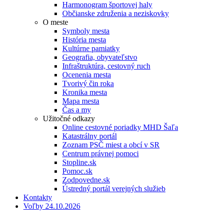
Harmonogram športovej haly
Občianske združenia a neziskovky
O meste
Symboly mesta
História mesta
Kultúrne pamiatky
Geografia, obyvateľstvo
Infraštruktúra, cestovný ruch
Ocenenia mesta
Tvorivý čin roka
Kronika mesta
Mapa mesta
Čas a my
Užitočné odkazy
Online cestovné poriadky MHD Šaľa
Katastrálny portál
Zoznam PSČ miest a obcí v SR
Centrum právnej pomoci
Stopline.sk
Pomoc.sk
Zodpovedne.sk
Ústredný portál verejných služieb
Kontakty
Voľby 24.10.2026