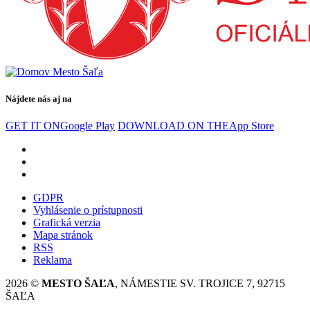
Nájdete nás aj na
GET IT ON
Google Play
DOWNLOAD ON THE
App Store
GDPR
Vyhlásenie o prístupnosti
Grafická verzia
Mapa stránok
RSS
Reklama
2026 ©
MESTO ŠAĽA
, NÁMESTIE SV. TROJICE 7, 92715
ŠAĽA