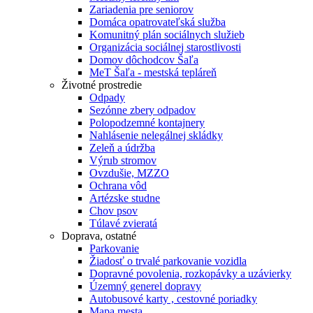
Zariadenia pre seniorov
Domáca opatrovateľská služba
Komunitný plán sociálnych služieb
Organizácia sociálnej starostlivosti
Domov dôchodcov Šaľa
MeT Šaľa - mestská tepláreň
Životné prostredie
Odpady
Sezónne zbery odpadov
Polopodzemné kontajnery
Nahlásenie nelegálnej skládky
Zeleň a údržba
Výrub stromov
Ovzdušie, MZZO
Ochrana vôd
Artézske studne
Chov psov
Túlavé zvieratá
Doprava, ostatné
Parkovanie
Žiadosť o trvalé parkovanie vozidla
Dopravné povolenia, rozkopávky a uzávierky
Územný generel dopravy
Autobusové karty , cestovné poriadky
Mapa mesta