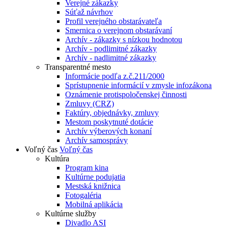
Verejné zákazky
Súťaž návrhov
Profil verejného obstarávateľa
Smernica o verejnom obstarávaní
Archív - zákazky s nízkou hodnotou
Archív - podlimitné zákazky
Archív - nadlimitné zákazky
Transparentné mesto
Informácie podľa z.č.211/2000
Sprístupnenie informácií v zmysle infozákona
Oznámenie protispoločenskej činnosti
Zmluvy (CRZ)
Faktúry, objednávky, zmluvy
Mestom poskytnuté dotácie
Archív výberových konaní
Archív samosprávy
Voľný čas
Voľný čas
Kultúra
Program kina
Kultúrne podujatia
Mestská knižnica
Fotogaléria
Mobilná aplikácia
Kultúrne služby
Divadlo ASI