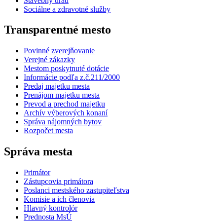
Stavebný úrad
Sociálne a zdravotné služby
Transparentné mesto
Povinné zverejňovanie
Verejné zákazky
Mestom poskytnuté dotácie
Informácie podľa z.č.211/2000
Predaj majetku mesta
Prenájom majetku mesta
Prevod a prechod majetku
Archív výberových konaní
Správa nájomných bytov
Rozpočet mesta
Správa mesta
Primátor
Zástupcovia primátora
Poslanci mestského zastupiteľstva
Komisie a ich členovia
Hlavný kontrolór
Prednosta MsÚ