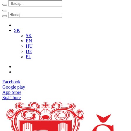
SK
SK
EN
HU
DE
PL
Facebook
Google play
App Store
Späť hore