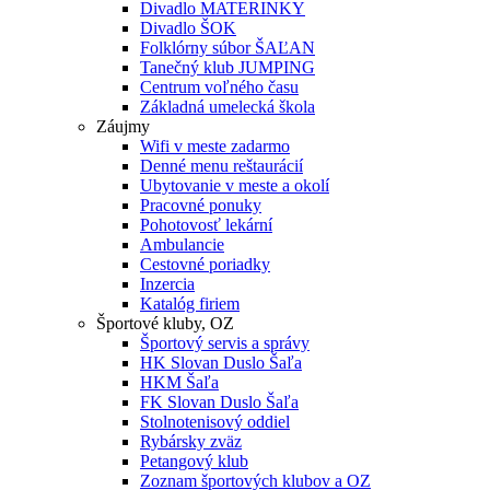
Divadlo MATERINKY
Divadlo ŠOK
Folklórny súbor ŠAĽAN
Tanečný klub JUMPING
Centrum voľného času
Základná umelecká škola
Záujmy
Wifi v meste zadarmo
Denné menu reštaurácií
Ubytovanie v meste a okolí
Pracovné ponuky
Pohotovosť lekární
Ambulancie
Cestovné poriadky
Inzercia
Katalóg firiem
Športové kluby, OZ
Športový servis a správy
HK Slovan Duslo Šaľa
HKM Šaľa
FK Slovan Duslo Šaľa
Stolnotenisový oddiel
Rybársky zväz
Petangový klub
Zoznam športových klubov a OZ