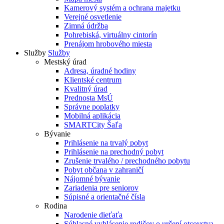
Kamerový systém a ochrana majetku
Verejné osvetlenie
Zimná údržba
Pohrebiská, virtuálny cintorín
Prenájom hrobového miesta
Služby
Služby
Mestský úrad
Adresa, úradné hodiny
Klientské centrum
Kvalitný úrad
Prednosta MsÚ
Správne poplatky
Mobilná aplikácia
SMARTCity Šaľa
Bývanie
Prihlásenie na trvalý pobyt
Prihlásenie na prechodný pobyt
Zrušenie trvalého / prechodného pobytu
Pobyt občana v zahraničí
Nájomné bývanie
Zariadenia pre seniorov
Súpisné a orientačné čísla
Rodina
Narodenie dieťaťa
Súhlasné vyhlásenie rodičov o určení otcovstva