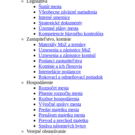
Legislatíva
Štatút mesta
Všeobecne záväzné nariadenia
Interné smernice
Strategické dokumenty
Územné plány mesta
Kompetencie hlavného kontrolóra
Zastupiteľstvo, komisie
Materiály MsZ a termíny
Uznesenia a zápisnice MsZ
Uznesenia a zápisnice komisií
Poslanci zastupiteľstva
Komisie a ich členovia
Interpelácie poslancov
Rokovací a odmeňovací poriadok
Hospodárenie
Rozpočet mesta
Plnenie rozpočtu mesta
Rozbor hospodárenia
Výročné správy mesta
Predaj majetku mesta
Prenájom majetku mesta
Prevod a prechod majetku
Správa nájomných bytov
Verejné obstarávanie