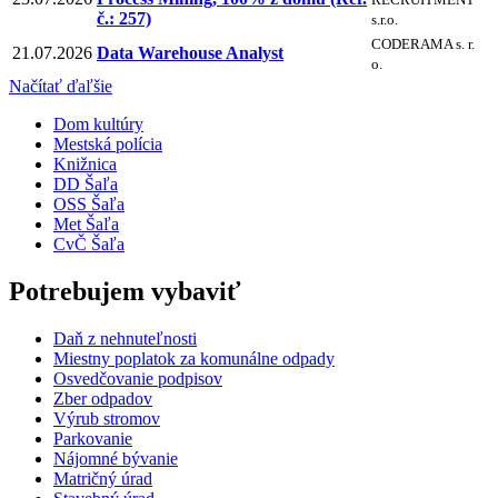
č.: 257)
s.r.o.
CODERAMA s. r.
21.07.2026
Data Warehouse Analyst
o.
Načítať ďaľšie
Dom kultúry
Mestská polícia
Knižnica
DD Šaľa
OSS Šaľa
Met Šaľa
CvČ Šaľa
Potrebujem vybaviť
Daň z nehnuteľnosti
Miestny poplatok za komunálne odpady
Osvedčovanie podpisov
Zber odpadov
Výrub stromov
Parkovanie
Nájomné bývanie
Matričný úrad