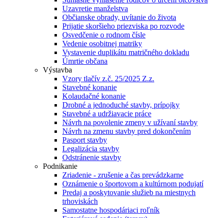
Uzavretie manželstva
Občianske obrady, uvítanie do života
Prijatie skoršieho priezviska po rozvode
Osvedčenie o rodnom čísle
Vedenie osobitnej matriky
Vystavenie duplikátu matričného dokladu
Úmrtie občana
Výstavba
Vzory tlačív z.č. 25/2025 Z.z.
Stavebné konanie
Kolaudačné konanie
Drobné a jednoduché stavby, prípojky
Stavebné a udržiavacie práce
Návrh na povolenie zmeny v užívaní stavby
Návrh na zmenu stavby pred dokončením
Pasport stavby
Legalizácia stavby
Odstránenie stavby
Podnikanie
Zriadenie - zrušenie a čas prevádzkarne
Oznámenie o športovom a kultúrnom podujatí
Predaj a poskytovanie služieb na miestnych
trhoviskách
Samostatne hospodáriaci roľník