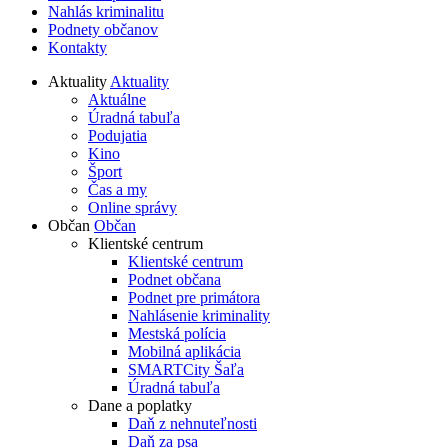
Nahlás kriminalitu
Podnety občanov
Kontakty
Aktuality
Aktuality
Aktuálne
Úradná tabuľa
Podujatia
Kino
Šport
Čas a my
Online správy
Občan
Občan
Klientské centrum
Klientské centrum
Podnet občana
Podnet pre primátora
Nahlásenie kriminality
Mestská polícia
Mobilná aplikácia
SMARTCity Šaľa
Úradná tabuľa
Dane a poplatky
Daň z nehnuteľnosti
Daň za psa