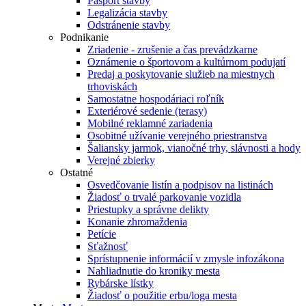
Pasport stavby
Legalizácia stavby
Odstránenie stavby
Podnikanie
Zriadenie - zrušenie a čas prevádzkarne
Oznámenie o športovom a kultúrnom podujatí
Predaj a poskytovanie služieb na miestnych
trhoviskách
Samostatne hospodáriaci roľník
Exteriérové sedenie (terasy)
Mobilné reklamné zariadenia
Osobitné užívanie verejného priestranstva
Šaliansky jarmok, vianočné trhy, slávnosti a hody
Verejné zbierky
Ostatné
Osvedčovanie listín a podpisov na listinách
Žiadosť o trvalé parkovanie vozidla
Priestupky a správne delikty
Konanie zhromaždenia
Petície
Sťažnosť
Sprístupnenie informácií v zmysle infozákona
Nahliadnutie do kroniky mesta
Rybárske lístky
Žiadosť o použitie erbu/loga mesta