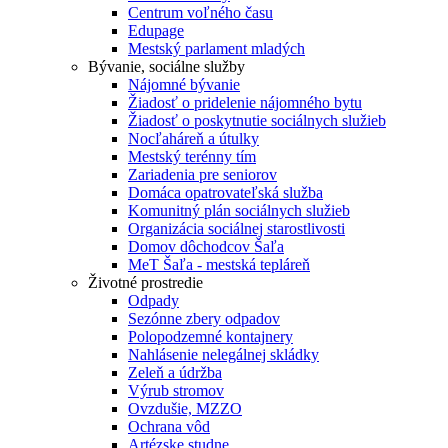
Centrum voľného času
Edupage
Mestský parlament mladých
Bývanie, sociálne služby
Nájomné bývanie
Žiadosť o pridelenie nájomného bytu
Žiadosť o poskytnutie sociálnych služieb
Nocľaháreň a útulky
Mestský terénny tím
Zariadenia pre seniorov
Domáca opatrovateľská služba
Komunitný plán sociálnych služieb
Organizácia sociálnej starostlivosti
Domov dôchodcov Šaľa
MeT Šaľa - mestská tepláreň
Životné prostredie
Odpady
Sezónne zbery odpadov
Polopodzemné kontajnery
Nahlásenie nelegálnej skládky
Zeleň a údržba
Výrub stromov
Ovzdušie, MZZO
Ochrana vôd
Artézske studne