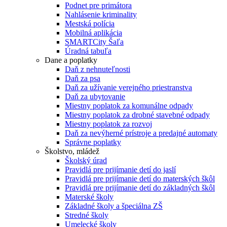
Podnet pre primátora
Nahlásenie kriminality
Mestská polícia
Mobilná aplikácia
SMARTCity Šaľa
Úradná tabuľa
Dane a poplatky
Daň z nehnuteľnosti
Daň za psa
Daň za užívanie verejného priestranstva
Daň za ubytovanie
Miestny poplatok za komunálne odpady
Miestny poplatok za drobné stavebné odpady
Miestny poplatok za rozvoj
Daň za nevýherné prístroje a predajné automaty
Správne poplatky
Školstvo, mládež
Školský úrad
Pravidlá pre prijímanie detí do jaslí
Pravidlá pre prijímanie detí do materských škôl
Pravidlá pre prijímanie detí do základných škôl
Materské školy
Základné školy a špeciálna ZŠ
Stredné školy
Umelecké školy