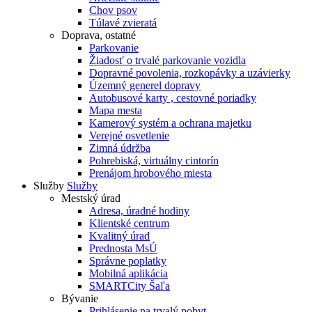
Chov psov
Túlavé zvieratá
Doprava, ostatné
Parkovanie
Žiadosť o trvalé parkovanie vozidla
Dopravné povolenia, rozkopávky a uzávierky
Územný generel dopravy
Autobusové karty , cestovné poriadky
Mapa mesta
Kamerový systém a ochrana majetku
Verejné osvetlenie
Zimná údržba
Pohrebiská, virtuálny cintorín
Prenájom hrobového miesta
Služby
Služby
Mestský úrad
Adresa, úradné hodiny
Klientské centrum
Kvalitný úrad
Prednosta MsÚ
Správne poplatky
Mobilná aplikácia
SMARTCity Šaľa
Bývanie
Prihlásenie na trvalý pobyt