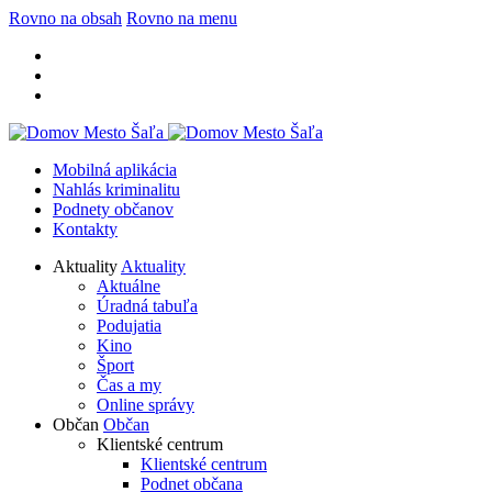
Rovno na obsah
Rovno na menu
Mobilná aplikácia
Nahlás kriminalitu
Podnety občanov
Kontakty
Aktuality
Aktuality
Aktuálne
Úradná tabuľa
Podujatia
Kino
Šport
Čas a my
Online správy
Občan
Občan
Klientské centrum
Klientské centrum
Podnet občana