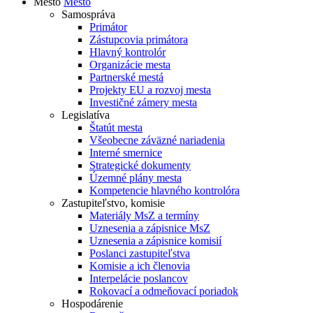
Mesto
Mesto
Samospráva
Primátor
Zástupcovia primátora
Hlavný kontrolór
Organizácie mesta
Partnerské mestá
Projekty EU a rozvoj mesta
Investičné zámery mesta
Legislatíva
Štatút mesta
Všeobecne záväzné nariadenia
Interné smernice
Strategické dokumenty
Územné plány mesta
Kompetencie hlavného kontrolóra
Zastupiteľstvo, komisie
Materiály MsZ a termíny
Uznesenia a zápisnice MsZ
Uznesenia a zápisnice komisií
Poslanci zastupiteľstva
Komisie a ich členovia
Interpelácie poslancov
Rokovací a odmeňovací poriadok
Hospodárenie