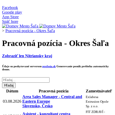
Facebook
Google play
App Store
Späť hore
>
Pracovná pozícia - Okres Šaľa
Pracovná pozícia - Okres Šaľa
Zobraziť len Nitriansky kraj
Údaje su poskytované serverom
profesia.sk
Generovanie ponúk prebieha automaticky
denne.
Dátum
Pracovná pozícia
Zamestnávateľ
Area Sales Manager - Central and
Exlabesa
03.08.2026
Eastern Europe
Extrusion Opole
Slovensko, Česko
Sp. z o.o.
FIT ZDRAVÍ -
Asistent - konzultant centra