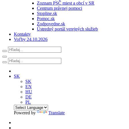
Zoznam PSČ miest a obcí v SR
Centrum právnej pomoci
Stopline.sk
Pomoc.sk
Zodpovedne.sk
Ústredný portál verejných služieb
Kontakty
Voľby 24.10.2026
SK
SK
EN
HU
DE
PL
Powered by
Translate