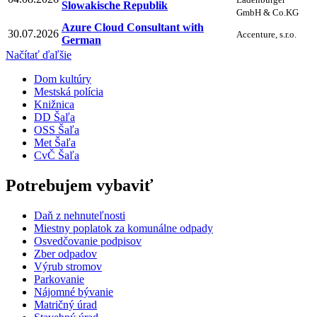
Slowakische Republik
GmbH & Co.KG
Azure Cloud Consultant with
30.07.2026
Accenture, s.r.o.
German
Načítať ďaľšie
Dom kultúry
Mestská polícia
Knižnica
DD Šaľa
OSS Šaľa
Met Šaľa
CvČ Šaľa
Potrebujem vybaviť
Daň z nehnuteľnosti
Miestny poplatok za komunálne odpady
Osvedčovanie podpisov
Zber odpadov
Výrub stromov
Parkovanie
Nájomné bývanie
Matričný úrad