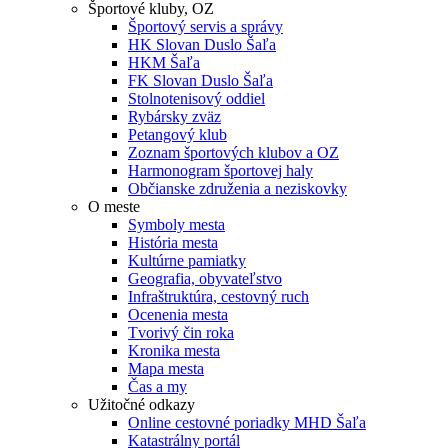
Športové kluby, OZ
Športový servis a správy
HK Slovan Duslo Šaľa
HKM Šaľa
FK Slovan Duslo Šaľa
Stolnotenisový oddiel
Rybársky zväz
Petangový klub
Zoznam športových klubov a OZ
Harmonogram športovej haly
Občianske združenia a neziskovky
O meste
Symboly mesta
História mesta
Kultúrne pamiatky
Geografia, obyvateľstvo
Infraštruktúra, cestovný ruch
Ocenenia mesta
Tvorivý čin roka
Kronika mesta
Mapa mesta
Čas a my
Užitočné odkazy
Online cestovné poriadky MHD Šaľa
Katastrálny portál