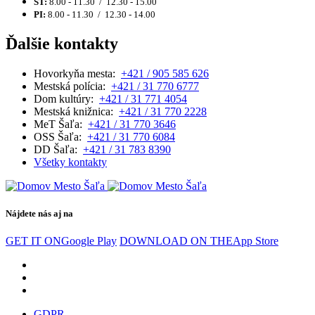
ŠT:
8.00 - 11.30 / 12.30 - 15.00
PI:
8.00 - 11.30 / 12.30 - 14.00
Ďalšie kontakty
Hovorkyňa mesta:
+421 / 905 585 626
Mestská polícia:
+421 / 31 770 6777
Dom kultúry:
+421 / 31 771 4054
Mestská knižnica:
+421 / 31 770 2228
MeT Šaľa:
+421 / 31 770 3646
OSS Šaľa:
+421 / 31 770 6084
DD Šaľa:
+421 / 31 783 8390
Všetky kontakty
Nájdete nás aj na
GET IT ON
Google Play
DOWNLOAD ON THE
App Store
GDPR