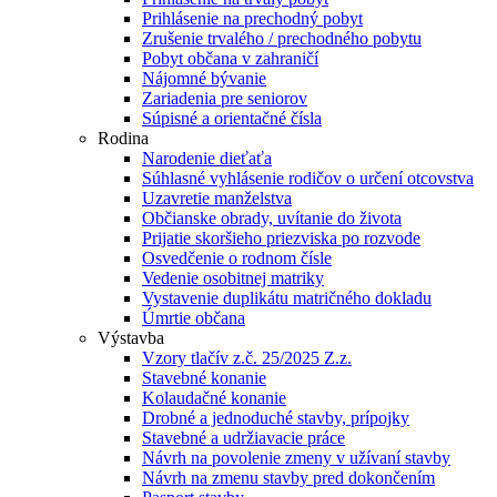
Prihlásenie na prechodný pobyt
Zrušenie trvalého / prechodného pobytu
Pobyt občana v zahraničí
Nájomné bývanie
Zariadenia pre seniorov
Súpisné a orientačné čísla
Rodina
Narodenie dieťaťa
Súhlasné vyhlásenie rodičov o určení otcovstva
Uzavretie manželstva
Občianske obrady, uvítanie do života
Prijatie skoršieho priezviska po rozvode
Osvedčenie o rodnom čísle
Vedenie osobitnej matriky
Vystavenie duplikátu matričného dokladu
Úmrtie občana
Výstavba
Vzory tlačív z.č. 25/2025 Z.z.
Stavebné konanie
Kolaudačné konanie
Drobné a jednoduché stavby, prípojky
Stavebné a udržiavacie práce
Návrh na povolenie zmeny v užívaní stavby
Návrh na zmenu stavby pred dokončením