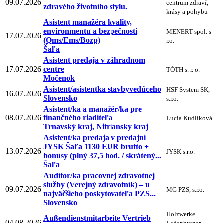
09.07.2026
centrum zdraví,
zdravého životního stylu.
krásy a pohybu
Asistent manažéra kvality,
environmentu a bezpečnosti
MENERT spol. s
17.07.2026
(Qms/Ems/Bozp)
r.o.
Šaľa
Asistent predaja v záhradnom
17.07.2026
centre
TÓTH s. r. o.
Močenok
Asistent/asistentka stavbyvedúceho
HSF System SK,
16.07.2026
Slovensko
s.r.o.
Asistent/ka a manažér/ka pre
08.07.2026
finančného riaditeľa
Lucia Kudlíková
Trnavský kraj, Nitriansky kraj
Asistent/ka predaja v predajni
JYSK Šaľa 1130 EUR brutto +
13.07.2026
JYSK s.r.o.
bonusy (plný 37,5 hod. / skrátený...
Šaľa
Audítor/ka pracovnej zdravotnej
služby (Verejný zdravotník) – u
09.07.2026
MG PZS, s.r.o.
najväčšieho poskytovateľa PZS...
Slovensko
Holzwerke
Außendienstmitarbeite Vertrieb
04.08.2026
Ladenburger