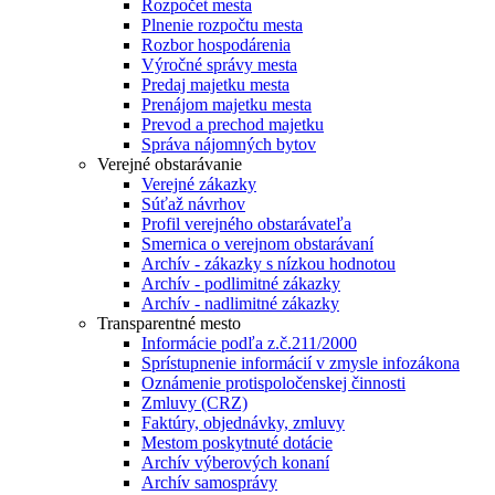
Rozpočet mesta
Plnenie rozpočtu mesta
Rozbor hospodárenia
Výročné správy mesta
Predaj majetku mesta
Prenájom majetku mesta
Prevod a prechod majetku
Správa nájomných bytov
Verejné obstarávanie
Verejné zákazky
Súťaž návrhov
Profil verejného obstarávateľa
Smernica o verejnom obstarávaní
Archív - zákazky s nízkou hodnotou
Archív - podlimitné zákazky
Archív - nadlimitné zákazky
Transparentné mesto
Informácie podľa z.č.211/2000
Sprístupnenie informácií v zmysle infozákona
Oznámenie protispoločenskej činnosti
Zmluvy (CRZ)
Faktúry, objednávky, zmluvy
Mestom poskytnuté dotácie
Archív výberových konaní
Archív samosprávy