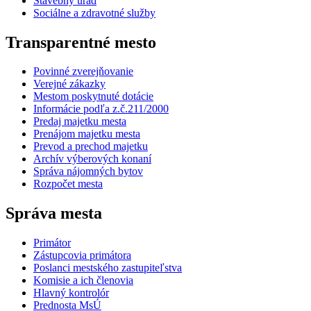
Stavebný úrad
Sociálne a zdravotné služby
Transparentné mesto
Povinné zverejňovanie
Verejné zákazky
Mestom poskytnuté dotácie
Informácie podľa z.č.211/2000
Predaj majetku mesta
Prenájom majetku mesta
Prevod a prechod majetku
Archív výberových konaní
Správa nájomných bytov
Rozpočet mesta
Správa mesta
Primátor
Zástupcovia primátora
Poslanci mestského zastupiteľstva
Komisie a ich členovia
Hlavný kontrolór
Prednosta MsÚ