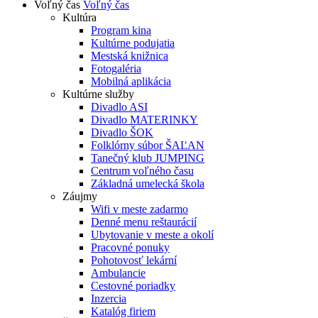
Voľný čas
Voľný čas
Kultúra
Program kina
Kultúrne podujatia
Mestská knižnica
Fotogaléria
Mobilná aplikácia
Kultúrne služby
Divadlo ASI
Divadlo MATERINKY
Divadlo ŠOK
Folklórny súbor ŠAĽAN
Tanečný klub JUMPING
Centrum voľného času
Základná umelecká škola
Záujmy
Wifi v meste zadarmo
Denné menu reštaurácií
Ubytovanie v meste a okolí
Pracovné ponuky
Pohotovosť lekární
Ambulancie
Cestovné poriadky
Inzercia
Katalóg firiem