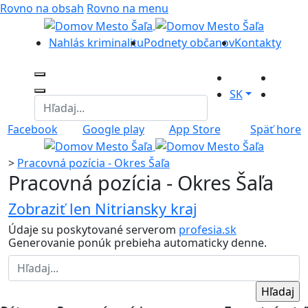
Rovno na obsah
Rovno na menu
Nahlás kriminalitu
Podnety občanov
Kontakty
SK
Facebook
Google play
App Store
Späť hore
>
Pracovná pozícia - Okres Šaľa
Pracovná pozícia - Okres Šaľa
Zobraziť len Nitriansky kraj
Údaje su poskytované serverom
profesia.sk
Generovanie ponúk prebieha automaticky denne.