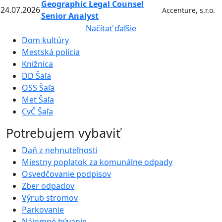
Geographic Legal Counsel
24.07.2026
Accenture, s.r.o.
Senior Analyst
Načítať ďaľšie
Dom kultúry
Mestská polícia
Knižnica
DD Šaľa
OSS Šaľa
Met Šaľa
CvČ Šaľa
Potrebujem vybaviť
Daň z nehnuteľnosti
Miestny poplatok za komunálne odpady
Osvedčovanie podpisov
Zber odpadov
Výrub stromov
Parkovanie
Nájomné bývanie