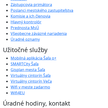
Zástupcovia primátora
Poslanci mestského zastupiteľstva
Komisie a ich členovia
Hlavný kontrolór
Prednosta MsÚ
Všeobecne záväzné nariadenia
Úradné oznamy
Užitočné služby
Mobilná aplikácia Šaľa o+
SMARTCity Šaľa
Gisplan mesta Šaľa
Virtuálny cintorín Šaľa
Virtuálny cintorín Veča
Wifi v meste zadarmo
Wifi4EU
Úradné hodiny, kontakt