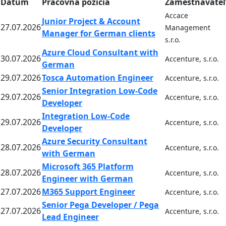
Dátum
Pracovná pozícia
Zamestnávateľ
Accace
Junior Project & Account
27.07.2026
Management
Manager for German clients
s.r.o.
Azure Cloud Consultant with
30.07.2026
Accenture, s.r.o.
German
29.07.2026
Tosca Automation Engineer
Accenture, s.r.o.
Senior Integration Low-Code
29.07.2026
Accenture, s.r.o.
Developer
Integration Low-Code
29.07.2026
Accenture, s.r.o.
Developer
Azure Security Consultant
28.07.2026
Accenture, s.r.o.
with German
Microsoft 365 Platform
28.07.2026
Accenture, s.r.o.
Engineer with German
27.07.2026
M365 Support Engineer
Accenture, s.r.o.
Senior Pega Developer / Pega
27.07.2026
Accenture, s.r.o.
Lead Engineer