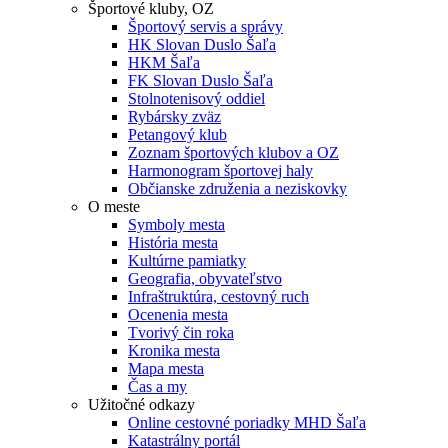
Športové kluby, OZ
Športový servis a správy
HK Slovan Duslo Šaľa
HKM Šaľa
FK Slovan Duslo Šaľa
Stolnotenisový oddiel
Rybársky zväz
Petangový klub
Zoznam športových klubov a OZ
Harmonogram športovej haly
Občianske združenia a neziskovky
O meste
Symboly mesta
História mesta
Kultúrne pamiatky
Geografia, obyvateľstvo
Infraštruktúra, cestovný ruch
Ocenenia mesta
Tvorivý čin roka
Kronika mesta
Mapa mesta
Čas a my
Užitočné odkazy
Online cestovné poriadky MHD Šaľa
Katastrálny portál