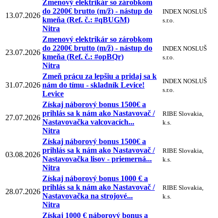
Zmenový elektrikár so zárobkom
do 2200€ brutto (m/ž) - nástup do
INDEX NOSLUŠ
13.07.2026
kmeňa (Ref. č.: #qBUGM)
s.r.o.
Nitra
Zmenový elektrikár so zárobkom
do 2200€ brutto (m/ž) - nástup do
INDEX NOSLUŠ
23.07.2026
kmeňa (Ref. č.: #opBQr)
s.r.o.
Nitra
Zmeň prácu za lepšiu a pridaj sa k
INDEX NOSLUŠ
31.07.2026
nám do tímu - skladník Levice!
s.r.o.
Levice
Získaj náborový bonus 1500€ a
prihlás sa k nám ako Nastavovač /
RIBE Slovakia,
27.07.2026
Nastavovačka valcovacích...
k.s.
Nitra
Získaj náborový bonus 1500€ a
prihlás sa k nám ako Nastavovač /
RIBE Slovakia,
03.08.2026
Nastavovačka lisov - priemerná...
k.s.
Nitra
Získaj náborový bonus 1000 € a
prihlás sa k nám ako Nastavovač /
RIBE Slovakia,
28.07.2026
Nastavovačka na strojové...
k.s.
Nitra
Získaj 1000 € náborový bonus a