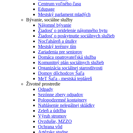
Centrum voľného času
Edupage
Mestský parlament mladých
Bývanie, sociálne služby
Nájomné bývanie
Žiadosť o pridelenie nájomného bytu
Žiadosť o poskytnutie sociálnych služieb
Nocľaháreň a útulky
Mestský terénny tím
Zariadenia pre seniorov
Domáca opatrovateľská služba
Komunitný plán sociálnych služieb
Organizácia sociálnej starostlivosti
Domov dôchodcov Šaľa
MeT Šaľa - mestská tepláreň
Životné prostredie
Odpady
Sezónne zbery odpadov
Polopodzemné kontajnery
Nahlásenie nelegálnej skládky
Zeleň a údržba
Výrub stromov
Ovzdušie, MZZO
Ochrana vôd
Artézske studne