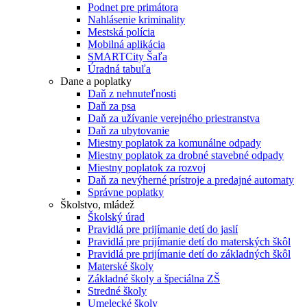
Podnet pre primátora
Nahlásenie kriminality
Mestská polícia
Mobilná aplikácia
SMARTCity Šaľa
Úradná tabuľa
Dane a poplatky
Daň z nehnuteľnosti
Daň za psa
Daň za užívanie verejného priestranstva
Daň za ubytovanie
Miestny poplatok za komunálne odpady
Miestny poplatok za drobné stavebné odpady
Miestny poplatok za rozvoj
Daň za nevýherné prístroje a predajné automaty
Správne poplatky
Školstvo, mládež
Školský úrad
Pravidlá pre prijímanie detí do jaslí
Pravidlá pre prijímanie detí do materských škôl
Pravidlá pre prijímanie detí do základných škôl
Materské školy
Základné školy a špeciálna ZŠ
Stredné školy
Umelecké školy