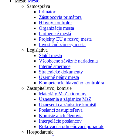
Mesto
Mesto
Samospráva
Primátor
Zástupcovia primátora
Hlavný kontrolór
Organizácie mesta
Partnerské mestá
Projekty EU a rozvoj mesta
Investičné zámery mesta
Legislatíva
Štatút mesta
Všeobecne záväzné nariadenia
Interné smernice
Strategické dokumenty
Územné plány mesta
Kompetencie hlavného kontrolóra
Zastupiteľstvo, komisie
Materiály MsZ a termíny
Uznesenia a zápisnice MsZ
Uznesenia a zápisnice komisií
Poslanci zastupiteľstva
Komisie a ich členovia
Interpelácie poslancov
Rokovací a odmeňovací poriadok
Hospodárenie