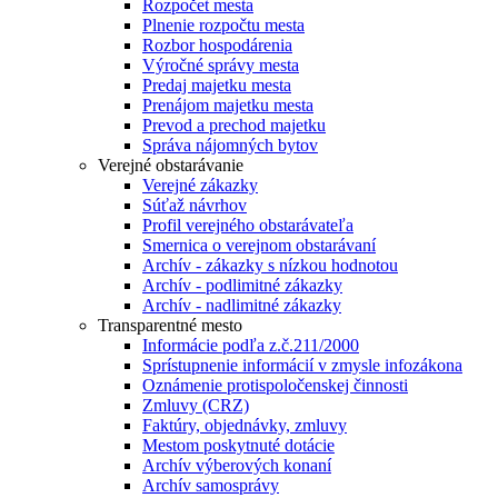
Rozpočet mesta
Plnenie rozpočtu mesta
Rozbor hospodárenia
Výročné správy mesta
Predaj majetku mesta
Prenájom majetku mesta
Prevod a prechod majetku
Správa nájomných bytov
Verejné obstarávanie
Verejné zákazky
Súťaž návrhov
Profil verejného obstarávateľa
Smernica o verejnom obstarávaní
Archív - zákazky s nízkou hodnotou
Archív - podlimitné zákazky
Archív - nadlimitné zákazky
Transparentné mesto
Informácie podľa z.č.211/2000
Sprístupnenie informácií v zmysle infozákona
Oznámenie protispoločenskej činnosti
Zmluvy (CRZ)
Faktúry, objednávky, zmluvy
Mestom poskytnuté dotácie
Archív výberových konaní
Archív samosprávy