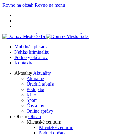
Rovno na obsah
Rovno na menu
Mobilná aplikácia
Nahlás kriminalitu
Podnety občanov
Kontakty
Aktuality
Aktuality
Aktuálne
Úradná tabuľa
Podujatia
Kino
Šport
Čas a my
Online správy
Občan
Občan
Klientské centrum
Klientské centrum
Podnet občana