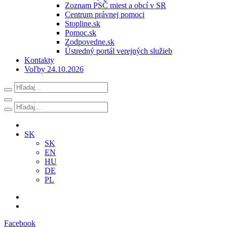
Zoznam PSČ miest a obcí v SR
Centrum právnej pomoci
Stopline.sk
Pomoc.sk
Zodpovedne.sk
Ústredný portál verejných služieb
Kontakty
Voľby 24.10.2026
SK
SK
EN
HU
DE
PL
Facebook