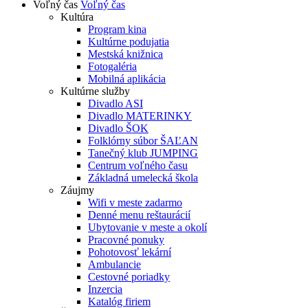
Voľný čas
Voľný čas
Kultúra
Program kina
Kultúrne podujatia
Mestská knižnica
Fotogaléria
Mobilná aplikácia
Kultúrne služby
Divadlo ASI
Divadlo MATERINKY
Divadlo ŠOK
Folklórny súbor ŠAĽAN
Tanečný klub JUMPING
Centrum voľného času
Základná umelecká škola
Záujmy
Wifi v meste zadarmo
Denné menu reštaurácií
Ubytovanie v meste a okolí
Pracovné ponuky
Pohotovosť lekární
Ambulancie
Cestovné poriadky
Inzercia
Katalóg firiem