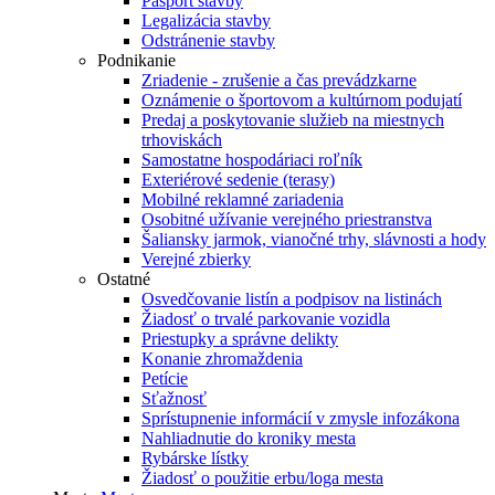
Pasport stavby
Legalizácia stavby
Odstránenie stavby
Podnikanie
Zriadenie - zrušenie a čas prevádzkarne
Oznámenie o športovom a kultúrnom podujatí
Predaj a poskytovanie služieb na miestnych
trhoviskách
Samostatne hospodáriaci roľník
Exteriérové sedenie (terasy)
Mobilné reklamné zariadenia
Osobitné užívanie verejného priestranstva
Šaliansky jarmok, vianočné trhy, slávnosti a hody
Verejné zbierky
Ostatné
Osvedčovanie listín a podpisov na listinách
Žiadosť o trvalé parkovanie vozidla
Priestupky a správne delikty
Konanie zhromaždenia
Petície
Sťažnosť
Sprístupnenie informácií v zmysle infozákona
Nahliadnutie do kroniky mesta
Rybárske lístky
Žiadosť o použitie erbu/loga mesta