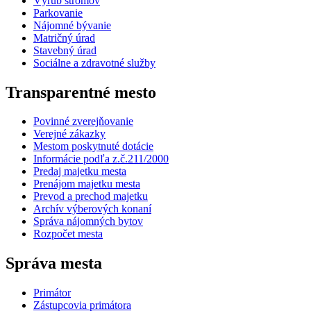
Výrub stromov
Parkovanie
Nájomné bývanie
Matričný úrad
Stavebný úrad
Sociálne a zdravotné služby
Transparentné mesto
Povinné zverejňovanie
Verejné zákazky
Mestom poskytnuté dotácie
Informácie podľa z.č.211/2000
Predaj majetku mesta
Prenájom majetku mesta
Prevod a prechod majetku
Archív výberových konaní
Správa nájomných bytov
Rozpočet mesta
Správa mesta
Primátor
Zástupcovia primátora