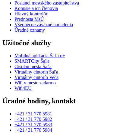
Poslanci mestského zastupiteľstva
Komisie a ich členovia
Hlavný kontrolór
Prednosta MsÚ
Všeobecne záväzné nariadenia
Úradné oznamy
Užitočné služby
Mobilná aplikácia Šaľa o+
SMARTCity Šaľa
Gisplan mesta Šaľa
Virtuálny cintorín Šaľa
Virtuálny cintorín Veča
Wifi v meste zadarmo
Wifi4EU
Úradné hodiny, kontakt
+421 / 31 770 5981
+421 / 31 770 5982
+421 / 31 770 5983
+421 / 31 770 5984