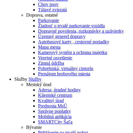
Chov psov
Túlavé zvieratá
Doprava, ostatné
Parkovanie
Žiadosť o trvalé parkovanie vozidla
Dopravné povolenia, rozkopávky a uzávierky
Územný generel dopravy
Autobusové karty , cestovné poriadky
Mapa mesta
Kamerový systém a ochrana majetku
Verejné osvetlenie
Zimná údržba
Pohrebiská, virtuálny cintorín
Prenájom hrobového miesta
Služby
Služby
Mestský úrad
Adresa, úradné hodiny
Klientské centrum
Kvalitný úrad
Prednosta MsÚ
Správne poplatky
Mobilná aplikácia
SMARTCity Šaľa
Bývanie
Prihlásenie na trvalý pobyt