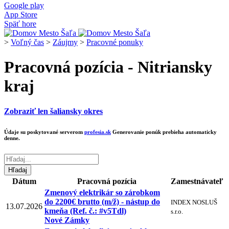
Google play
App Store
Späť hore
>
Voľný čas
>
Záujmy
>
Pracovné ponuky
Pracovná pozícia - Nitriansky
kraj
Zobraziť len šaliansky okres
Údaje su poskytované serverom
profesia.sk
Generovanie ponúk prebieha automaticky
denne.
Dátum
Pracovná pozícia
Zamestnávateľ
Zmenový elektrikár so zárobkom
do 2200€ brutto (m/ž) - nástup do
INDEX NOSLUŠ
13.07.2026
kmeňa (Ref. č.: #v5Tdl)
s.r.o.
Nové Zámky