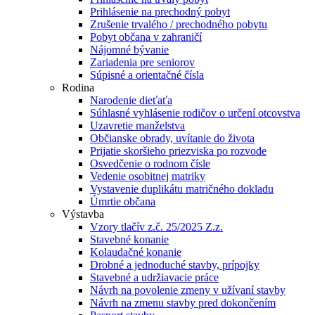
Prihlásenie na prechodný pobyt
Zrušenie trvalého / prechodného pobytu
Pobyt občana v zahraničí
Nájomné bývanie
Zariadenia pre seniorov
Súpisné a orientačné čísla
Rodina
Narodenie dieťaťa
Súhlasné vyhlásenie rodičov o určení otcovstva
Uzavretie manželstva
Občianske obrady, uvítanie do života
Prijatie skoršieho priezviska po rozvode
Osvedčenie o rodnom čísle
Vedenie osobitnej matriky
Vystavenie duplikátu matričného dokladu
Úmrtie občana
Výstavba
Vzory tlačív z.č. 25/2025 Z.z.
Stavebné konanie
Kolaudačné konanie
Drobné a jednoduché stavby, prípojky
Stavebné a udržiavacie práce
Návrh na povolenie zmeny v užívaní stavby
Návrh na zmenu stavby pred dokončením