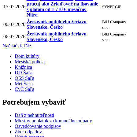
pracuj ako Zriaďovač na lisovanie
15.07.2026
SYNERGIE
s platom od 1 710 € mesačne!
Nitra
Žeriavnik mobilného žeriavu
B&I Company
06.07.2026
Slovensko, Česko
s.r.o.
Žeriavnik mobilného žeriavu
B&I Company
06.07.2026
Slovensko, Česko
s.r.o.
Načítať ďaľšie
Dom kultúry
Mestská polícia
Knižnica
DD Šaľa
OSS Šaľa
Met Šaľa
CvČ Šaľa
Potrebujem vybaviť
Daň z nehnuteľnosti
Miestny poplatok za komunálne odpady
Osvedčovanie podpisov
Zber odpadov