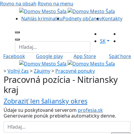
Rovno na obsah
Rovno na menu
Nahlás kriminalitu
Podnety občanov
Kontakty
SK
Facebook
Google play
App Store
Späť hore
>
Voľný čas
>
Záujmy
>
Pracovné ponuky
Pracovná pozícia - Nitriansky
kraj
Zobraziť len šaliansky okres
Údaje su poskytované serverom
profesia.sk
Generovanie ponúk prebieha automaticky denne.