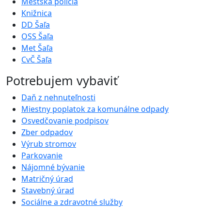
Mestská polícia
Knižnica
DD Šaľa
OSS Šaľa
Met Šaľa
CvČ Šaľa
Potrebujem vybaviť
Daň z nehnuteľnosti
Miestny poplatok za komunálne odpady
Osvedčovanie podpisov
Zber odpadov
Výrub stromov
Parkovanie
Nájomné bývanie
Matričný úrad
Stavebný úrad
Sociálne a zdravotné služby