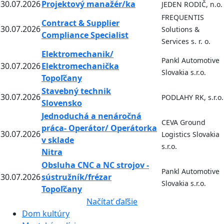
30.07.2026
Projektový manažér/ka
JEDEN RODIČ, n.o.
FREQUENTIS
Contract & Supplier
30.07.2026
Solutions &
Compliance Specialist
Services s. r. o.
Elektromechanik/
Pankl Automotive
30.07.2026
Elektromechanička
Slovakia s.r.o.
Topoľčany
Stavebný technik
30.07.2026
PODLAHY RK, s.r.o.
Slovensko
Jednoduchá a nenáročná
CEVA Ground
práca- Operátor/ Operátorka
30.07.2026
Logistics Slovakia
v sklade
s.r.o.
Nitra
Obsluha CNC a NC strojov -
Pankl Automotive
30.07.2026
sústružník/frézar
Slovakia s.r.o.
Topoľčany
Načítať ďaľšie
Dom kultúry