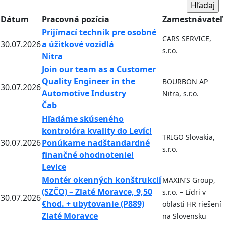
Dátum
Pracovná pozícia
Zamestnávateľ
Prijímací technik pre osobné
CARS SERVICE,
30.07.2026
a úžitkové vozidlá
s.r.o.
Nitra
Join our team as a Customer
Quality Engineer in the
BOURBON AP
30.07.2026
Automotive Industry
Nitra, s.r.o.
Čab
Hľadáme skúseného
kontrolóra kvality do Levíc!
TRIGO Slovakia,
30.07.2026
Ponúkame nadštandardné
s.r.o.
finančné ohodnotenie!
Levice
Montér okenných konštrukcií
MAXIN’S Group,
(SZČO) – Zlaté Moravce, 9,50
s.r.o. – Lídri v
30.07.2026
€hod. + ubytovanie (P889)
oblasti HR riešení
Zlaté Moravce
na Slovensku