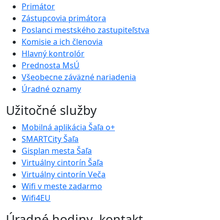
Primátor
Zástupcovia primátora
Poslanci mestského zastupiteľstva
Komisie a ich členovia
Hlavný kontrolór
Prednosta MsÚ
Všeobecne záväzné nariadenia
Úradné oznamy
Užitočné služby
Mobilná aplikácia Šaľa o+
SMARTCity Šaľa
Gisplan mesta Šaľa
Virtuálny cintorín Šaľa
Virtuálny cintorín Veča
Wifi v meste zadarmo
Wifi4EU
Úradné hodiny, kontakt