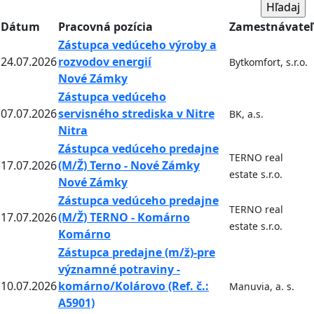
Dátum
Pracovná pozícia
Zamestnávateľ
Zástupca vedúceho výroby a
24.07.2026
rozvodov energií
Bytkomfort, s.r.o.
Nové Zámky
Zástupca vedúceho
07.07.2026
servisného strediska v Nitre
BK, a.s.
Nitra
Zástupca vedúceho predajne
TERNO real
17.07.2026
(M/Ž) Terno - Nové Zámky
estate s.r.o.
Nové Zámky
Zástupca vedúceho predajne
TERNO real
17.07.2026
(M/Ž) TERNO - Komárno
estate s.r.o.
Komárno
Zástupca predajne (m/ž)-pre
významné potraviny -
10.07.2026
komárno/Kolárovo (Ref. č.:
Manuvia, a. s.
A5901)