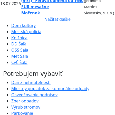
(m/ž) - Férová odmena od 1650
(Jeronimo
13.07.2026
EUR mesačne
Martins
Močenok
Slovensko, s. r. o.)
Načítať ďaľšie
Dom kultúry
Mestská polícia
Knižnica
DD Šaľa
OSS Šaľa
Met Šaľa
CvČ Šaľa
Potrebujem vybaviť
Daň z nehnuteľnosti
Miestny poplatok za komunálne odpady
Osvedčovanie podpisov
Zber odpadov
Výrub stromov
Parkovanie