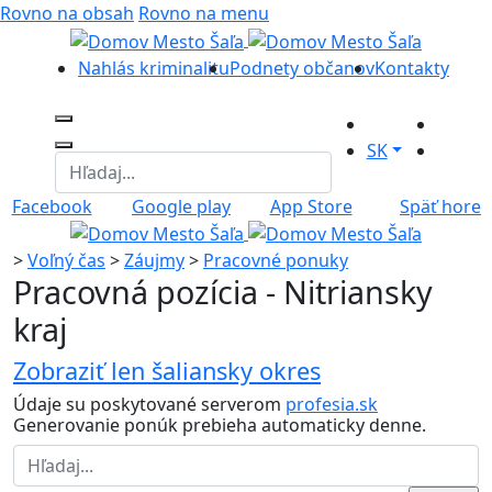
Rovno na obsah
Rovno na menu
Nahlás kriminalitu
Podnety občanov
Kontakty
SK
Facebook
Google play
App Store
Späť hore
>
Voľný čas
>
Záujmy
>
Pracovné ponuky
Pracovná pozícia - Nitriansky
kraj
Zobraziť len šaliansky okres
Údaje su poskytované serverom
profesia.sk
Generovanie ponúk prebieha automaticky denne.