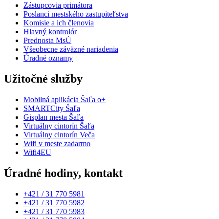
Zástupcovia primátora
Poslanci mestského zastupiteľstva
Komisie a ich členovia
Hlavný kontrolór
Prednosta MsÚ
Všeobecne záväzné nariadenia
Úradné oznamy
Užitočné služby
Mobilná aplikácia Šaľa o+
SMARTCity Šaľa
Gisplan mesta Šaľa
Virtuálny cintorín Šaľa
Virtuálny cintorín Veča
Wifi v meste zadarmo
Wifi4EU
Úradné hodiny, kontakt
+421 / 31 770 5981
+421 / 31 770 5982
+421 / 31 770 5983