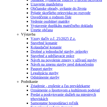
Uzavretie manželstva
Občianske obrady, uvítanie do života
Prijatie skoršieho priezviska po rozvode
Osvedčenie o rodnom čísle
Vedenie osobitnej matriky
Vystavenie duplikátu matričného dokladu
Úmrtie občana
Výstavba
Vzory tlačív z.č. 25/2025 Z.z.
Stavebné konanie
Kolaudačné konanie
Drobné a jednoduché stavby, prípojky
Stavebné a udržiavacie práce
Návrh na povolenie zmeny v užívaní stavby
Návrh na zmenu stavby pred dokončením
Pasport stavby
Legalizácia stavby
Odstránenie stavby
Podnikanie
Zriadenie - zrušenie a čas prevádzkarne
Oznámenie o športovom a kultúrnom podujatí
Predaj a poskytovanie služieb na miestnych
trhoviskách
Samostatne hospodáriaci roľník