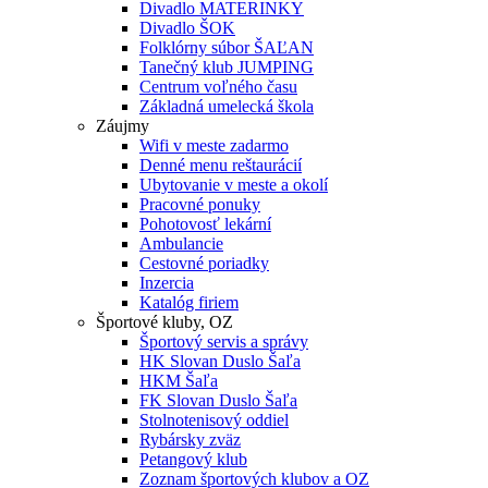
Divadlo MATERINKY
Divadlo ŠOK
Folklórny súbor ŠAĽAN
Tanečný klub JUMPING
Centrum voľného času
Základná umelecká škola
Záujmy
Wifi v meste zadarmo
Denné menu reštaurácií
Ubytovanie v meste a okolí
Pracovné ponuky
Pohotovosť lekární
Ambulancie
Cestovné poriadky
Inzercia
Katalóg firiem
Športové kluby, OZ
Športový servis a správy
HK Slovan Duslo Šaľa
HKM Šaľa
FK Slovan Duslo Šaľa
Stolnotenisový oddiel
Rybársky zväz
Petangový klub
Zoznam športových klubov a OZ