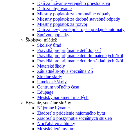
Daň za užívanie verejného priestranstva
Daň za ubytovanie
Miestny poplatok za komunálne odpady
Miestny poplatok za drobné stavebné odpady
Miestny poplatok za rozvoj
Daň za nevýherné prístroje a predajné automaty
Správne poplatky
Školstvo, mládež
Školský úrad
Pravidlá pre prijímanie detí do jaslí
Pravidlá pre prijímanie detí do materských škôl
Pravidlá pre prijímanie detí do základných škôl
Materské školy
Základné školy a špeciálna ZŠ
Stredné školy
Umelecké školy
Centrum voľného času
Edupage
Mestský parlament mladých
Bývanie, sociálne služby
Nájomné bývanie
Žiadosť o pridelenie nájomného bytu
Žiadosť o poskytnutie sociálnych služieb
Nocľaháreň a útulky
Mestský terénny tím