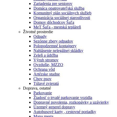
Zariadenia pre seniorov
Domáca opatrovateľská služba
Komunitný plán sociálnych služieb
Organizácia sociálnej starostlivosti
Domov dôchodcov Šaľa
MeT Šaľa - mestská tepláreň
Životné prostredie
Odpady
Sezónne zbery odpadov
Polopodzemné kontajnery
Nahlásenie nelegálnej skládky
Zeleň a údržba
Výrub stromov
Ovzdušie, MZZO
Ochrana vôd
Artézske studne
Chov psov
Túlavé zvieratá
Doprava, ostatné
Parkovanie
Žiadosť o trvalé parkovanie vozidla
Dopravné povolenia, rozkopávky a uzávierky
Územný generel dopravy
Autobusové karty , cestovné poriadky
Mapa mesta