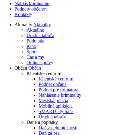
Nahlás kriminalitu
Podnety občanov
Kontakty
Aktuality
Aktuality
Aktuálne
Úradná tabuľa
Podujatia
Kino
Šport
Čas a my
Online správy
Občan
Občan
Klientské centrum
Klientské centrum
Podnet občana
Podnet pre primátora
Nahlásenie kriminality
Mestská polícia
Mobilná aplikácia
SMARTCity Šaľa
Úradná tabuľa
Dane a poplatky
Daň z nehnuteľnosti
Daň za psa