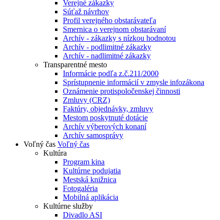
Verejné zákazky
Súťaž návrhov
Profil verejného obstarávateľa
Smernica o verejnom obstarávaní
Archív - zákazky s nízkou hodnotou
Archív - podlimitné zákazky
Archív - nadlimitné zákazky
Transparentné mesto
Informácie podľa z.č.211/2000
Sprístupnenie informácií v zmysle infozákona
Oznámenie protispoločenskej činnosti
Zmluvy (CRZ)
Faktúry, objednávky, zmluvy
Mestom poskytnuté dotácie
Archív výberových konaní
Archív samosprávy
Voľný čas
Voľný čas
Kultúra
Program kina
Kultúrne podujatia
Mestská knižnica
Fotogaléria
Mobilná aplikácia
Kultúrne služby
Divadlo ASI