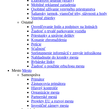
Exteriérové sedenie (terasy)
Mobilné reklamné zariadenia
Osobitné užívanie verejného priestranstva
Šaliansky jarmok, vianočné trhy, slávnosti a hody
Verejné zbierky
Ostatné
Osvedčovanie listín a podpisov na listinách
Žiadosť o trvalé parkovanie vozidla
Priestupky a správne delikty
Konanie zhromaždenia
Petície
Sťažnosť
Sprístupnenie informácií v zmysle infozákona
Nahliadnutie do kroniky mesta
Rybárske lístky
Žiadosť o použitie erbu/loga mesta
Mesto
Mesto
Samospráva
Primátor
Zástupcovia primátora
Hlavný kontrolór
Organizácie mesta
Partnerské mestá
Projekty EU a rozvoj mesta
Investičné zámery mesta