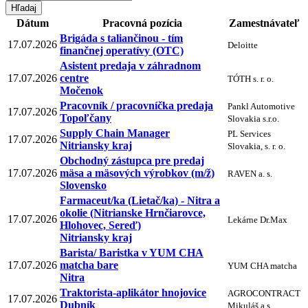
Dátum
Pracovná pozícia
Zamestnávateľ
Brigáda s taliančinou - tím
17.07.2026
Deloitte
finančnej operatívy (OTC)
Asistent predaja v záhradnom
17.07.2026
centre
TÓTH s. r. o.
Močenok
Pracovník / pracovníčka predaja
Pankl Automotive
17.07.2026
Topoľčany
Slovakia s.r.o.
Supply Chain Manager
PL Services
17.07.2026
Nitriansky kraj
Slovakia, s. r. o.
Obchodný zástupca pre predaj
17.07.2026
mäsa a mäsových výrobkov (m/ž)
RAVEN a. s.
Slovensko
Farmaceut/ka (Lietač/ka) - Nitra a
okolie (Nitrianske Hrnčiarovce,
17.07.2026
Lekárne Dr.Max
Hlohovec, Sereď)
Nitriansky kraj
Barista/ Baristka v YUM CHA
17.07.2026
matcha bare
YUM CHA matcha
Nitra
Traktorista-aplikátor hnojovice
AGROCONTRACT
17.07.2026
Dubník
Mikuláš a.s.