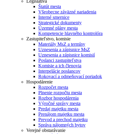
Legislatíva
Štatút mesta
Všeobecne záväzné nariadenia
Interné smernice
Strategické dokumenty
Územné plány mesta
Kompetencie hlavného kontrolóra
Zastupiteľstvo, komisie
Materiály MsZ a termíny
Uznesenia a zápisnice MsZ
Uznesenia a zápisnice komisií
Poslanci zastupiteľstva
Komisie a ich členovia
Interpelácie poslancov
Rokovací a odmeňovací poriadok
Hospodárenie
Rozpočet mesta
Plnenie rozpočtu mesta
Rozbor hospodárenia
Výročné správy mesta
Predaj majetku mesta
Prenájom majetku mesta
Prevod a prechod majetku
Správa nájomných bytov
Verejné obstarávanie