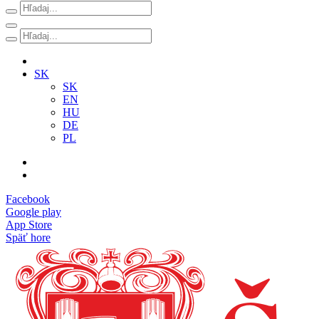
SK
SK
EN
HU
DE
PL
Facebook
Google play
App Store
Späť hore