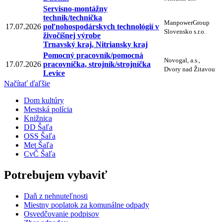
Servisno-montážny
technik/technička
ManpowerGroup
17.07.2026
poľnohospodárskych technológií v
Slovensko s.r.o.
živočíšnej výrobe
Trnavský kraj, Nitriansky kraj
Pomocný pracovník/pomocná
Novogal, a.s.,
17.07.2026
pracovníčka, strojník/strojníčka
Dvory nad Žitavou
Levice
Načítať ďaľšie
Dom kultúry
Mestská polícia
Knižnica
DD Šaľa
OSS Šaľa
Met Šaľa
CvČ Šaľa
Potrebujem vybaviť
Daň z nehnuteľnosti
Miestny poplatok za komunálne odpady
Osvedčovanie podpisov