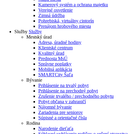
Kamerový systém a ochrana majetku
Verejné osvetlenie
Zimná údržba
Pohrebiská, virtuálny cintorín
Prenájom hrobového miesta
Služby
Služby
Mestský úrad
Adresa, úradné hodiny
Klientské centrum
Kvalitný úrad
Prednosta MsÚ
Správne poplatky
Mobilná aplikácia
SMARTCity Šaľa
Bývanie
Prihlásenie na trvalý pobyt
Prihlásenie na prechodný pobyt
Zrušenie trvalého / prechodného pobytu
Pobyt občana v zahraničí
Nájomné bývanie
Zariadenia pre seniorov
Súpisné a orientačné čísla
Rodina
Narodenie dieťaťa
Súhlasné vyhlásenie rodičov o určení otcovstva