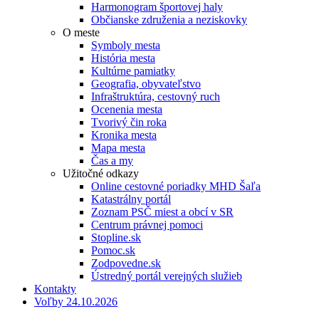
Harmonogram športovej haly
Občianske združenia a neziskovky
O meste
Symboly mesta
História mesta
Kultúrne pamiatky
Geografia, obyvateľstvo
Infraštruktúra, cestovný ruch
Ocenenia mesta
Tvorivý čin roka
Kronika mesta
Mapa mesta
Čas a my
Užitočné odkazy
Online cestovné poriadky MHD Šaľa
Katastrálny portál
Zoznam PSČ miest a obcí v SR
Centrum právnej pomoci
Stopline.sk
Pomoc.sk
Zodpovedne.sk
Ústredný portál verejných služieb
Kontakty
Voľby 24.10.2026