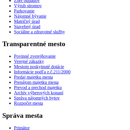
Zber odpadov
Výrub stromov
Parkovanie
Nájomné bývanie
Matričný úrad
Stavebný úrad
Sociálne a zdravotné služby
Transparentné mesto
Povinné zverejňovanie
Verejné zákazky
Mestom poskytnuté dotácie
Informácie podľa z.č.211/2000
Predaj majetku mesta
Prenájom majetku mesta
Prevod a prechod majetku
Archív výberových konaní
Správa nájomných bytov
Rozpočet mesta
Správa mesta
Primátor