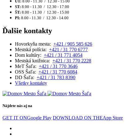
UT:
8.00 - 11.30 / 12.30 - 15.00
ST:
8.00 - 11.30 / 12.30 - 17.00
ŠT:
8.00 - 11.30 / 12.30 - 15.00
PI:
8.00 - 11.30 / 12.30 - 14.00
Ďalšie kontakty
Hovorkyňa mesta:
+421 / 905 585 626
Mestská polícia:
+421 / 31 770 6777
Dom kultúry:
+421 / 31 771 4054
Mestská knižnica:
+421 / 31 770 2228
MeT Šaľa:
+421 / 31 770 3646
OSS Šaľa:
+421 / 31 770 6084
DD Šaľa:
+421 / 31 783 8390
Všetky kontakty
Nájdete nás aj na
GET IT ON
Google Play
DOWNLOAD ON THE
App Store