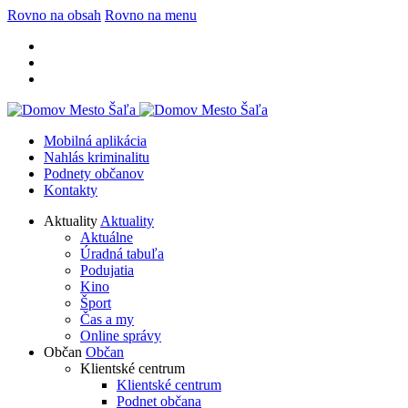
Rovno na obsah
Rovno na menu
Mobilná aplikácia
Nahlás kriminalitu
Podnety občanov
Kontakty
Aktuality
Aktuality
Aktuálne
Úradná tabuľa
Podujatia
Kino
Šport
Čas a my
Online správy
Občan
Občan
Klientské centrum
Klientské centrum
Podnet občana