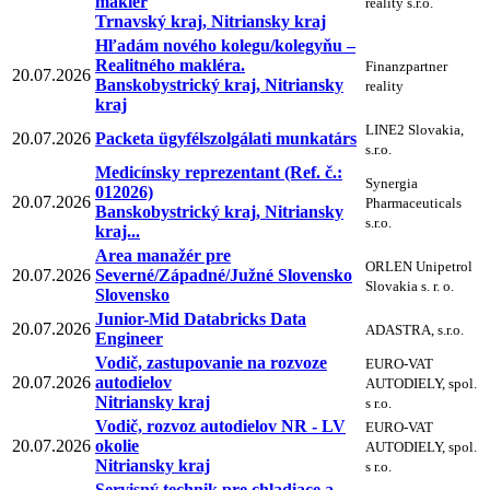
maklér
reality s.r.o.
Trnavský kraj, Nitriansky kraj
Hľadám nového kolegu/kolegyňu –
Realitného makléra.
Finanzpartner
20.07.2026
Banskobystrický kraj, Nitriansky
reality
kraj
LINE2 Slovakia,
20.07.2026
Packeta ügyfélszolgálati munkatárs
s.r.o.
Medicínsky reprezentant (Ref. č.:
Synergia
012026)
20.07.2026
Pharmaceuticals
Banskobystrický kraj, Nitriansky
s.r.o.
kraj...
Area manažér pre
ORLEN Unipetrol
20.07.2026
Severné/Západné/Južné Slovensko
Slovakia s. r. o.
Slovensko
Junior-Mid Databricks Data
20.07.2026
ADASTRA, s.r.o.
Engineer
Vodič, zastupovanie na rozvoze
EURO-VAT
20.07.2026
autodielov
AUTODIELY, spol.
Nitriansky kraj
s r.o.
Vodič, rozvoz autodielov NR - LV
EURO-VAT
20.07.2026
okolie
AUTODIELY, spol.
Nitriansky kraj
s r.o.
Servisný technik pre chladiace a