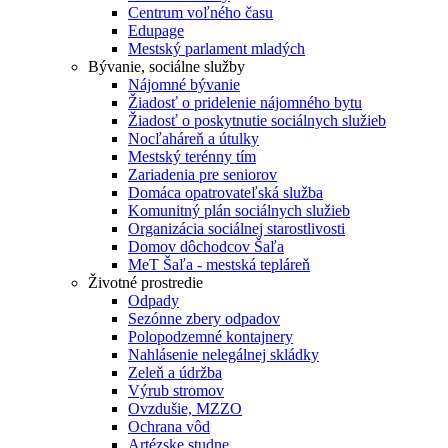
Centrum voľného času
Edupage
Mestský parlament mladých
Bývanie, sociálne služby
Nájomné bývanie
Žiadosť o pridelenie nájomného bytu
Žiadosť o poskytnutie sociálnych služieb
Nocľaháreň a útulky
Mestský terénny tím
Zariadenia pre seniorov
Domáca opatrovateľská služba
Komunitný plán sociálnych služieb
Organizácia sociálnej starostlivosti
Domov dôchodcov Šaľa
MeT Šaľa - mestská tepláreň
Životné prostredie
Odpady
Sezónne zbery odpadov
Polopodzemné kontajnery
Nahlásenie nelegálnej skládky
Zeleň a údržba
Výrub stromov
Ovzdušie, MZZO
Ochrana vôd
Artézske studne