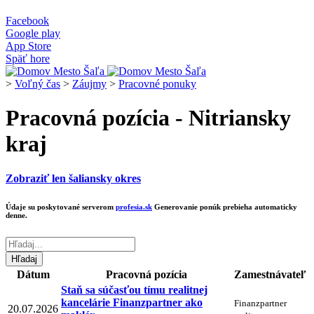
Facebook
Google play
App Store
Späť hore
>
Voľný čas
>
Záujmy
>
Pracovné ponuky
Pracovná pozícia - Nitriansky
kraj
Zobraziť len šaliansky okres
Údaje su poskytované serverom
profesia.sk
Generovanie ponúk prebieha automaticky
denne.
Dátum
Pracovná pozícia
Zamestnávateľ
Staň sa súčasťou tímu realitnej
kancelárie Finanzpartner ako
Finanzpartner
20.07.2026