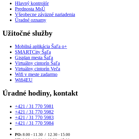
Hlavný kontrolór
Prednosta MsÚ
Všeobecne záväzné nariadenia
Úradné oznamy
Užitočné služby
Mobilná aplikácia Šaľa o+
SMARTCity Šaľa
Gisplan mesta Šaľa
Virtuálny cintorín Šaľa
Virtuálny cintorín Veča
Wifi v meste zadarmo
Wifi4EU
Úradné hodiny, kontakt
+421 / 31 770 5981
+421 / 31 770 5982
+421 / 31 770 5983
+421 / 31 770 5984
PO:
8.00 - 11.30 / 12.30 - 15.00