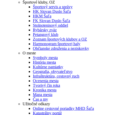
Športové kluby, OZ
Športový servis a správy
HK Slovan Duslo Šaľa
HKM Šaľa
FK Slovan Duslo Šaľa
Stolnotenisový oddiel
Rybársky zväz
Petangový klub
Zoznam športových klubov a OZ
Harmonogram športovej haly
Občianske združenia a neziskovky
O meste
Symboly mesta
História mesta
Kultúrne pamiatky
Geografia, obyvateľstvo
Infraštruktúra, cestovný ruch
Ocenenia mesta
Tvorivý čin roka
Kronika mesta
Mapa mesta
Čas a my
Užitočné odkazy
Online cestovné poriadky MHD Šaľa
Katastrálny portál