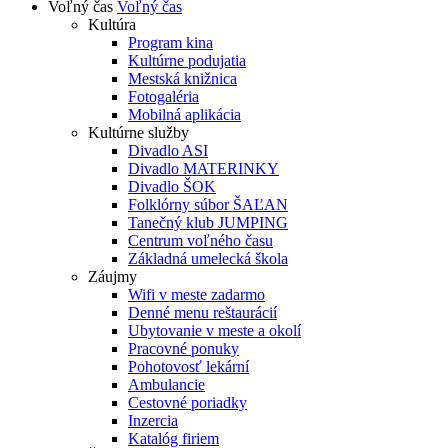
Voľný čas
Voľný čas
Kultúra
Program kina
Kultúrne podujatia
Mestská knižnica
Fotogaléria
Mobilná aplikácia
Kultúrne služby
Divadlo ASI
Divadlo MATERINKY
Divadlo ŠOK
Folklórny súbor ŠAĽAN
Tanečný klub JUMPING
Centrum voľného času
Základná umelecká škola
Záujmy
Wifi v meste zadarmo
Denné menu reštaurácií
Ubytovanie v meste a okolí
Pracovné ponuky
Pohotovosť lekární
Ambulancie
Cestovné poriadky
Inzercia
Katalóg firiem