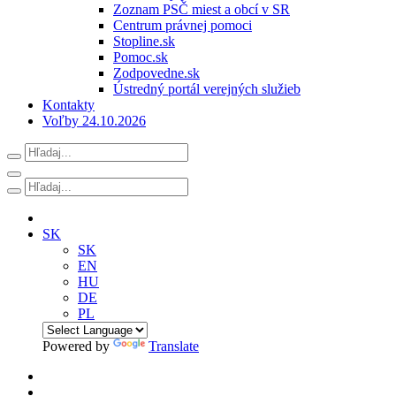
Zoznam PSČ miest a obcí v SR
Centrum právnej pomoci
Stopline.sk
Pomoc.sk
Zodpovedne.sk
Ústredný portál verejných služieb
Kontakty
Voľby 24.10.2026
SK
SK
EN
HU
DE
PL
Powered by
Translate