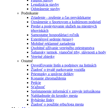
Pasport stavby
Legalizácia stavby
Odstránenie stavby
Podnikanie
Zriadenie - zrušenie a čas prevádzkarne
Oznámenie o športovom a kultúrnom podujatí
Predaj a poskytovanie služieb na miestnych
trhoviskách
Samostatne hospodáriaci roľník
Exteriérové sedenie (terasy)
Mobilné reklamné zariadenia
Osobitné užívanie verejného priestranstva
Šaliansky jarmok, vianočné trhy, slávnosti a hody
Verejné zbierky
Ostatné
Osvedčovanie listín a podpisov na listinách
Žiadosť o trvalé parkovanie vozidla
Priestupky a správne delikty
Konanie zhromaždenia
Petície
Sťažnosť
Sprístupnenie informácií v zmysle infozákona
Nahliadnutie do kroniky mesta
Rybárske lístky
Žiadosť o použitie erbu/loga mesta