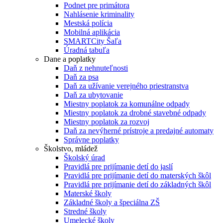
Podnet pre primátora
Nahlásenie kriminality
Mestská polícia
Mobilná aplikácia
SMARTCity Šaľa
Úradná tabuľa
Dane a poplatky
Daň z nehnuteľnosti
Daň za psa
Daň za užívanie verejného priestranstva
Daň za ubytovanie
Miestny poplatok za komunálne odpady
Miestny poplatok za drobné stavebné odpady
Miestny poplatok za rozvoj
Daň za nevýherné prístroje a predajné automaty
Správne poplatky
Školstvo, mládež
Školský úrad
Pravidlá pre prijímanie detí do jaslí
Pravidlá pre prijímanie detí do materských škôl
Pravidlá pre prijímanie detí do základných škôl
Materské školy
Základné školy a špeciálna ZŠ
Stredné školy
Umelecké školy