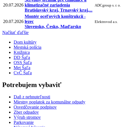
20.07.2026
klimatizačné zariadenia
ADCgroup s. r. o.
Bratislavský kraj, Trnavský kraj,...
Montér oceľových konštrukcií -
20.07.2026
lezec
Elektrovod a.s.
Slovensko, Česko, Maďarsko
Načítať ďaľšie
Dom kultúry
Mestská polícia
Knižnica
DD Šaľa
OSS Šaľa
Met Šaľa
CvČ Šaľa
Potrebujem vybaviť
Daň z nehnuteľnosti
Miestny poplatok za komunálne odpady
Osvedčovanie podpisov
Zber odpadov
Výrub stromov
Parkovanie