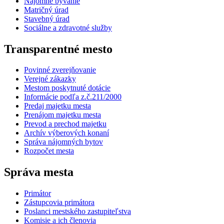
Nájomné bývanie
Matričný úrad
Stavebný úrad
Sociálne a zdravotné služby
Transparentné mesto
Povinné zverejňovanie
Verejné zákazky
Mestom poskytnuté dotácie
Informácie podľa z.č.211/2000
Predaj majetku mesta
Prenájom majetku mesta
Prevod a prechod majetku
Archív výberových konaní
Správa nájomných bytov
Rozpočet mesta
Správa mesta
Primátor
Zástupcovia primátora
Poslanci mestského zastupiteľstva
Komisie a ich členovia