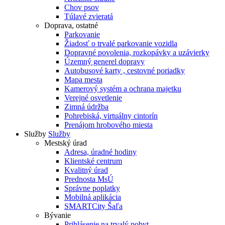
Chov psov
Túlavé zvieratá
Doprava, ostatné
Parkovanie
Žiadosť o trvalé parkovanie vozidla
Dopravné povolenia, rozkopávky a uzávierky
Územný generel dopravy
Autobusové karty , cestovné poriadky
Mapa mesta
Kamerový systém a ochrana majetku
Verejné osvetlenie
Zimná údržba
Pohrebiská, virtuálny cintorín
Prenájom hrobového miesta
Služby
Služby
Mestský úrad
Adresa, úradné hodiny
Klientské centrum
Kvalitný úrad
Prednosta MsÚ
Správne poplatky
Mobilná aplikácia
SMARTCity Šaľa
Bývanie
Prihlásenie na trvalý pobyt