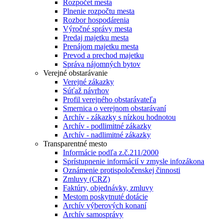
Rozpočet mesta
Plnenie rozpočtu mesta
Rozbor hospodárenia
Výročné správy mesta
Predaj majetku mesta
Prenájom majetku mesta
Prevod a prechod majetku
Správa nájomných bytov
Verejné obstarávanie
Verejné zákazky
Súťaž návrhov
Profil verejného obstarávateľa
Smernica o verejnom obstarávaní
Archív - zákazky s nízkou hodnotou
Archív - podlimitné zákazky
Archív - nadlimitné zákazky
Transparentné mesto
Informácie podľa z.č.211/2000
Sprístupnenie informácií v zmysle infozákona
Oznámenie protispoločenskej činnosti
Zmluvy (CRZ)
Faktúry, objednávky, zmluvy
Mestom poskytnuté dotácie
Archív výberových konaní
Archív samosprávy