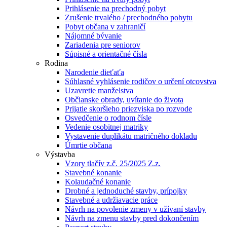
Prihlásenie na prechodný pobyt
Zrušenie trvalého / prechodného pobytu
Pobyt občana v zahraničí
Nájomné bývanie
Zariadenia pre seniorov
Súpisné a orientačné čísla
Rodina
Narodenie dieťaťa
Súhlasné vyhlásenie rodičov o určení otcovstva
Uzavretie manželstva
Občianske obrady, uvítanie do života
Prijatie skoršieho priezviska po rozvode
Osvedčenie o rodnom čísle
Vedenie osobitnej matriky
Vystavenie duplikátu matričného dokladu
Úmrtie občana
Výstavba
Vzory tlačív z.č. 25/2025 Z.z.
Stavebné konanie
Kolaudačné konanie
Drobné a jednoduché stavby, prípojky
Stavebné a udržiavacie práce
Návrh na povolenie zmeny v užívaní stavby
Návrh na zmenu stavby pred dokončením