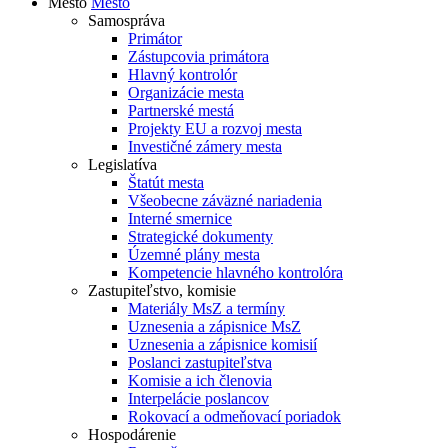
Mesto
Mesto
Samospráva
Primátor
Zástupcovia primátora
Hlavný kontrolór
Organizácie mesta
Partnerské mestá
Projekty EU a rozvoj mesta
Investičné zámery mesta
Legislatíva
Štatút mesta
Všeobecne záväzné nariadenia
Interné smernice
Strategické dokumenty
Územné plány mesta
Kompetencie hlavného kontrolóra
Zastupiteľstvo, komisie
Materiály MsZ a termíny
Uznesenia a zápisnice MsZ
Uznesenia a zápisnice komisií
Poslanci zastupiteľstva
Komisie a ich členovia
Interpelácie poslancov
Rokovací a odmeňovací poriadok
Hospodárenie