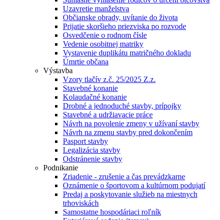
Uzavretie manželstva
Občianske obrady, uvítanie do života
Prijatie skoršieho priezviska po rozvode
Osvedčenie o rodnom čísle
Vedenie osobitnej matriky
Vystavenie duplikátu matričného dokladu
Úmrtie občana
Výstavba
Vzory tlačív z.č. 25/2025 Z.z.
Stavebné konanie
Kolaudačné konanie
Drobné a jednoduché stavby, prípojky
Stavebné a udržiavacie práce
Návrh na povolenie zmeny v užívaní stavby
Návrh na zmenu stavby pred dokončením
Pasport stavby
Legalizácia stavby
Odstránenie stavby
Podnikanie
Zriadenie - zrušenie a čas prevádzkarne
Oznámenie o športovom a kultúrnom podujatí
Predaj a poskytovanie služieb na miestnych
trhoviskách
Samostatne hospodáriaci roľník