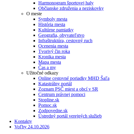
Harmonogram športovej haly
Občianske združenia a neziskovky
O meste
Symboly mesta
História mesta
Kultúrne pamiatky
Geografia, obyvateľstvo
Infraštruktúra, cestovný ruch
Ocenenia mesta
Tvorivý čin roka
Kronika mesta
Mapa mesta
Čas a my
Užitočné odkazy
Online cestovné poriadky MHD Šaľa
Katastrálny portál
Zoznam PSČ miest a obcí v SR
Centrum právnej pomoci
Stopline.sk
Pomoc.sk
Zodpovedne.sk
Ústredný portál verejných služieb
Kontakty
Voľby 24.10.2026