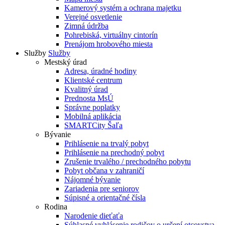
Kamerový systém a ochrana majetku
Verejné osvetlenie
Zimná údržba
Pohrebiská, virtuálny cintorín
Prenájom hrobového miesta
Služby
Služby
Mestský úrad
Adresa, úradné hodiny
Klientské centrum
Kvalitný úrad
Prednosta MsÚ
Správne poplatky
Mobilná aplikácia
SMARTCity Šaľa
Bývanie
Prihlásenie na trvalý pobyt
Prihlásenie na prechodný pobyt
Zrušenie trvalého / prechodného pobytu
Pobyt občana v zahraničí
Nájomné bývanie
Zariadenia pre seniorov
Súpisné a orientačné čísla
Rodina
Narodenie dieťaťa
Súhlasné vyhlásenie rodičov o určení otcovstva