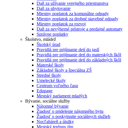
Daň za užívanie verejného priestranstva
Daň za ubytovanie
Miestny poplatok za komunálne odpady
Miestny poplatok za drobné stavebné odpady
Miestny poplatok za rozvoj
Daň za nevýherné prístroje a predajné automaty
Správne poplatky
Školstvo, mládež
Školský úrad
Pravidlá pre prijímanie detí do jaslí
Pravidlá pre prijímanie detí do materských škôl
Pravidlá pre prijímanie detí do základných škôl
Materské školy
Základné školy a špeciálna ZŠ
Stredné školy
Umelecké školy
Centrum voľného času
Edupage
Mestský parlament mladých
Bývanie, sociálne služby
Nájomné bývanie
Žiadosť o pridelenie nájomného bytu
Žiadosť o poskytnutie sociálnych služieb
Nocľaháreň a útulky
Mestský terénny tím