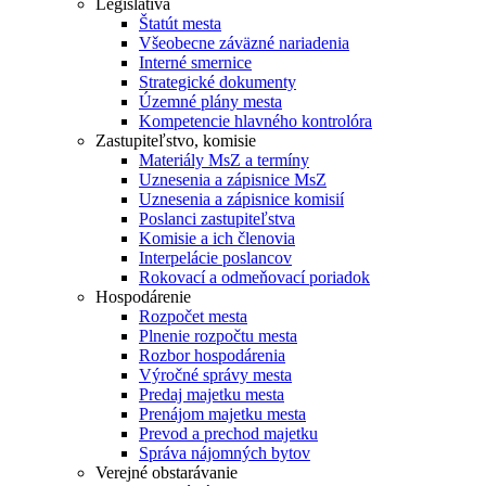
Legislatíva
Štatút mesta
Všeobecne záväzné nariadenia
Interné smernice
Strategické dokumenty
Územné plány mesta
Kompetencie hlavného kontrolóra
Zastupiteľstvo, komisie
Materiály MsZ a termíny
Uznesenia a zápisnice MsZ
Uznesenia a zápisnice komisií
Poslanci zastupiteľstva
Komisie a ich členovia
Interpelácie poslancov
Rokovací a odmeňovací poriadok
Hospodárenie
Rozpočet mesta
Plnenie rozpočtu mesta
Rozbor hospodárenia
Výročné správy mesta
Predaj majetku mesta
Prenájom majetku mesta
Prevod a prechod majetku
Správa nájomných bytov
Verejné obstarávanie