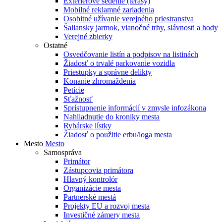
Exteriérové sedenie (terasy)
Mobilné reklamné zariadenia
Osobitné užívanie verejného priestranstva
Šaliansky jarmok, vianočné trhy, slávnosti a hody
Verejné zbierky
Ostatné
Osvedčovanie listín a podpisov na listinách
Žiadosť o trvalé parkovanie vozidla
Priestupky a správne delikty
Konanie zhromaždenia
Petície
Sťažnosť
Sprístupnenie informácií v zmysle infozákona
Nahliadnutie do kroniky mesta
Rybárske lístky
Žiadosť o použitie erbu/loga mesta
Mesto
Mesto
Samospráva
Primátor
Zástupcovia primátora
Hlavný kontrolór
Organizácie mesta
Partnerské mestá
Projekty EU a rozvoj mesta
Investičné zámery mesta