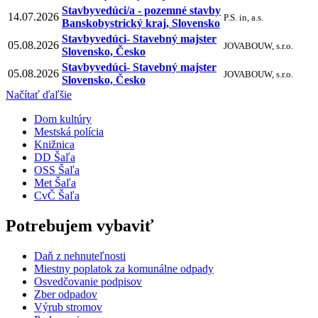
Stavbyvedúci/a - pozemné stavby
14.07.2026
P.S. in, a.s.
Banskobystrický kraj, Slovensko
Stavbyvedúci- Stavebný majster
05.08.2026
JOVABOUW, s.r.o.
Slovensko, Česko
Stavbyvedúci- Stavebný majster
05.08.2026
JOVABOUW, s.r.o.
Slovensko, Česko
Načítať ďaľšie
Dom kultúry
Mestská polícia
Knižnica
DD Šaľa
OSS Šaľa
Met Šaľa
CvČ Šaľa
Potrebujem vybaviť
Daň z nehnuteľnosti
Miestny poplatok za komunálne odpady
Osvedčovanie podpisov
Zber odpadov
Výrub stromov