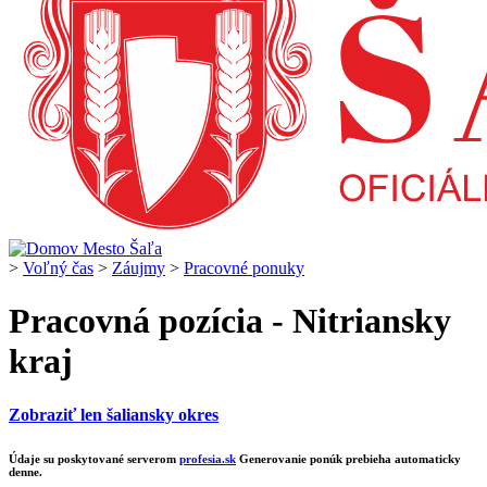
>
Voľný čas
>
Záujmy
>
Pracovné ponuky
Pracovná pozícia - Nitriansky
kraj
Zobraziť len šaliansky okres
Údaje su poskytované serverom
profesia.sk
Generovanie ponúk prebieha automaticky
denne.