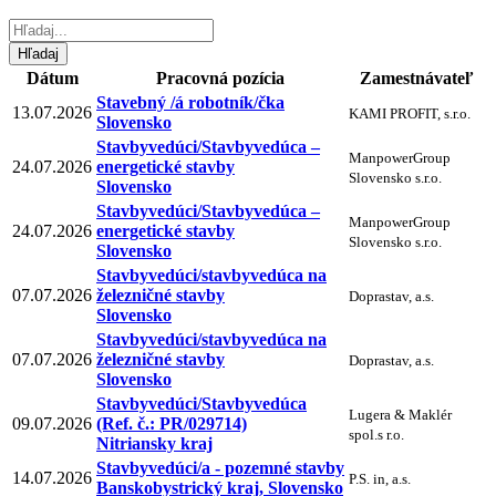
Dátum
Pracovná pozícia
Zamestnávateľ
Stavebný /á robotník/čka
13.07.2026
KAMI PROFIT, s.r.o.
Slovensko
Stavbyvedúci/Stavbyvedúca –
ManpowerGroup
24.07.2026
energetické stavby
Slovensko s.r.o.
Slovensko
Stavbyvedúci/Stavbyvedúca –
ManpowerGroup
24.07.2026
energetické stavby
Slovensko s.r.o.
Slovensko
Stavbyvedúci/stavbyvedúca na
07.07.2026
železničné stavby
Doprastav, a.s.
Slovensko
Stavbyvedúci/stavbyvedúca na
07.07.2026
železničné stavby
Doprastav, a.s.
Slovensko
Stavbyvedúci/Stavbyvedúca
Lugera & Maklér
09.07.2026
(Ref. č.: PR/029714)
spol.s r.o.
Nitriansky kraj
Stavbyvedúci/a - pozemné stavby
14.07.2026
P.S. in, a.s.
Banskobystrický kraj, Slovensko