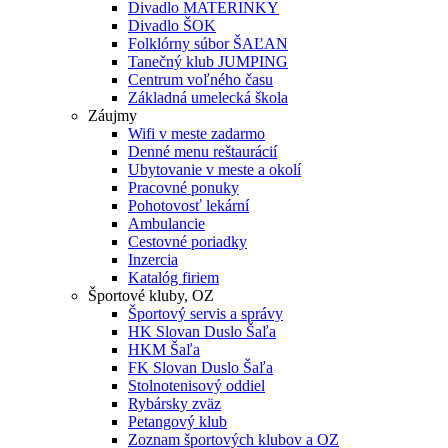
Divadlo MATERINKY
Divadlo ŠOK
Folklórny súbor ŠAĽAN
Tanečný klub JUMPING
Centrum voľného času
Základná umelecká škola
Záujmy
Wifi v meste zadarmo
Denné menu reštaurácií
Ubytovanie v meste a okolí
Pracovné ponuky
Pohotovosť lekární
Ambulancie
Cestovné poriadky
Inzercia
Katalóg firiem
Športové kluby, OZ
Športový servis a správy
HK Slovan Duslo Šaľa
HKM Šaľa
FK Slovan Duslo Šaľa
Stolnotenisový oddiel
Rybársky zväz
Petangový klub
Zoznam športových klubov a OZ