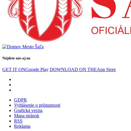
Nájdete nás aj na
GET IT ON
Google Play
DOWNLOAD ON THE
App Store
GDPR
Vyhlásenie o prístupnosti
Grafická verzia
Mapa stránok
RSS
Reklama