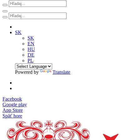
SK
SK
EN
HU
DE
PL
Powered by
Translate
Facebook
Google play
App Store
Späť hore