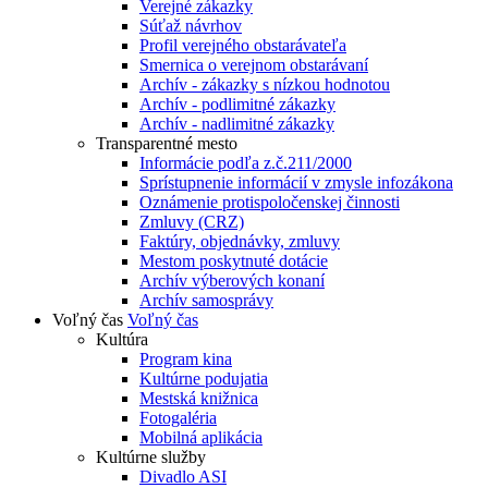
Verejné zákazky
Súťaž návrhov
Profil verejného obstarávateľa
Smernica o verejnom obstarávaní
Archív - zákazky s nízkou hodnotou
Archív - podlimitné zákazky
Archív - nadlimitné zákazky
Transparentné mesto
Informácie podľa z.č.211/2000
Sprístupnenie informácií v zmysle infozákona
Oznámenie protispoločenskej činnosti
Zmluvy (CRZ)
Faktúry, objednávky, zmluvy
Mestom poskytnuté dotácie
Archív výberových konaní
Archív samosprávy
Voľný čas
Voľný čas
Kultúra
Program kina
Kultúrne podujatia
Mestská knižnica
Fotogaléria
Mobilná aplikácia
Kultúrne služby
Divadlo ASI