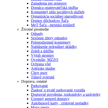
Zariadenia pre seniorov
Domáca opatrovateľská služba
Komunitný plán sociálnych služieb
Organizácia sociálnej starostlivosti
Domov dôchodcov Šaľa
MeT Šaľa - mestská tepláreň
Životné prostredie
Odpady
Sezónne zbery odpadov
Polopodzemné kontajnery
Nahlásenie nelegálnej skládky
Zeleň a údržba
Výrub stromov
Ovzdušie, MZZO
Ochrana vôd
Artézske studne
Chov psov
Túlavé zvieratá
Doprava, ostatné
Parkovanie
Žiadosť o trvalé parkovanie vozidla
Dopravné povolenia, rozkopávky a uzávierky
Územný generel dopravy
Autobusové karty , cestovné poriadky
Mapa mesta