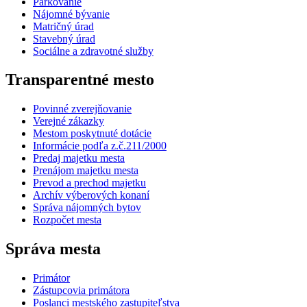
Parkovanie
Nájomné bývanie
Matričný úrad
Stavebný úrad
Sociálne a zdravotné služby
Transparentné mesto
Povinné zverejňovanie
Verejné zákazky
Mestom poskytnuté dotácie
Informácie podľa z.č.211/2000
Predaj majetku mesta
Prenájom majetku mesta
Prevod a prechod majetku
Archív výberových konaní
Správa nájomných bytov
Rozpočet mesta
Správa mesta
Primátor
Zástupcovia primátora
Poslanci mestského zastupiteľstva