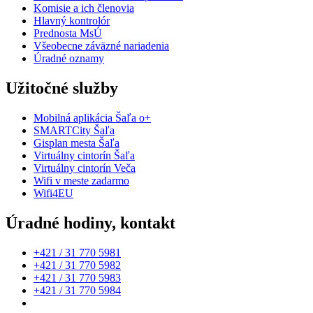
Komisie a ich členovia
Hlavný kontrolór
Prednosta MsÚ
Všeobecne záväzné nariadenia
Úradné oznamy
Užitočné služby
Mobilná aplikácia Šaľa o+
SMARTCity Šaľa
Gisplan mesta Šaľa
Virtuálny cintorín Šaľa
Virtuálny cintorín Veča
Wifi v meste zadarmo
Wifi4EU
Úradné hodiny, kontakt
+421 / 31 770 5981
+421 / 31 770 5982
+421 / 31 770 5983
+421 / 31 770 5984