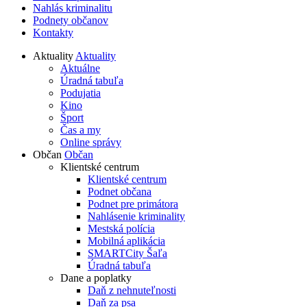
Nahlás kriminalitu
Podnety občanov
Kontakty
Aktuality
Aktuality
Aktuálne
Úradná tabuľa
Podujatia
Kino
Šport
Čas a my
Online správy
Občan
Občan
Klientské centrum
Klientské centrum
Podnet občana
Podnet pre primátora
Nahlásenie kriminality
Mestská polícia
Mobilná aplikácia
SMARTCity Šaľa
Úradná tabuľa
Dane a poplatky
Daň z nehnuteľnosti
Daň za psa