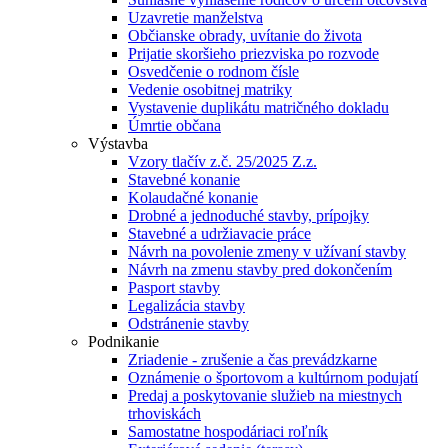
Uzavretie manželstva
Občianske obrady, uvítanie do života
Prijatie skoršieho priezviska po rozvode
Osvedčenie o rodnom čísle
Vedenie osobitnej matriky
Vystavenie duplikátu matričného dokladu
Úmrtie občana
Výstavba
Vzory tlačív z.č. 25/2025 Z.z.
Stavebné konanie
Kolaudačné konanie
Drobné a jednoduché stavby, prípojky
Stavebné a udržiavacie práce
Návrh na povolenie zmeny v užívaní stavby
Návrh na zmenu stavby pred dokončením
Pasport stavby
Legalizácia stavby
Odstránenie stavby
Podnikanie
Zriadenie - zrušenie a čas prevádzkarne
Oznámenie o športovom a kultúrnom podujatí
Predaj a poskytovanie služieb na miestnych
trhoviskách
Samostatne hospodáriaci roľník