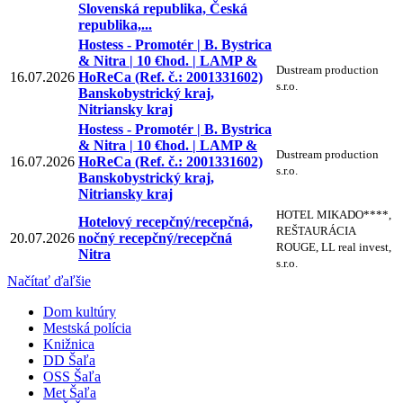
Slovenská republika, Česká
republika,...
Hostess - Promotér | B. Bystrica
& Nitra | 10 €hod. | LAMP &
Dustream production
16.07.2026
HoReCa (Ref. č.: 2001331602)
s.r.o.
Banskobystrický kraj,
Nitriansky kraj
Hostess - Promotér | B. Bystrica
& Nitra | 10 €hod. | LAMP &
Dustream production
16.07.2026
HoReCa (Ref. č.: 2001331602)
s.r.o.
Banskobystrický kraj,
Nitriansky kraj
HOTEL MIKADO****,
Hotelový recepčný/recepčná,
REŠTAURÁCIA
20.07.2026
nočný recepčný/recepčná
ROUGE, LL real invest,
Nitra
s.r.o.
Načítať ďaľšie
Dom kultúry
Mestská polícia
Knižnica
DD Šaľa
OSS Šaľa
Met Šaľa