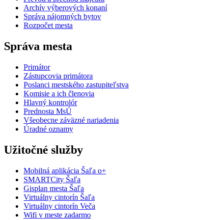
Archív výberových konaní
Správa nájomných bytov
Rozpočet mesta
Správa mesta
Primátor
Zástupcovia primátora
Poslanci mestského zastupiteľstva
Komisie a ich členovia
Hlavný kontrolór
Prednosta MsÚ
Všeobecne záväzné nariadenia
Úradné oznamy
Užitočné služby
Mobilná aplikácia Šaľa o+
SMARTCity Šaľa
Gisplan mesta Šaľa
Virtuálny cintorín Šaľa
Virtuálny cintorín Veča
Wifi v meste zadarmo