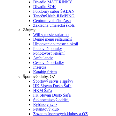
Divadlo MATERINKY
Divadlo ŠOK
Folklórny súbor ŠAĽAN
Tanečný klub JUMPING
Centrum voľného času
Základná umelecká škola
Záujmy
Wifi v meste zadarmo
Denné menu reštaurácií
Ubytovanie v meste a okolí
Pracovné ponuky
Pohotovosť lekární
Ambulancie
Cestovné poriadky
Inzercia
Katalóg firiem
Športové kluby, OZ
Športový servis a správy
HK Slovan Duslo Šaľa
HKM Šaľa
FK Slovan Duslo Šaľa
Stolnotenisový oddiel
Rybársky zväz
Petangový klub
Zoznam športových klubov a OZ