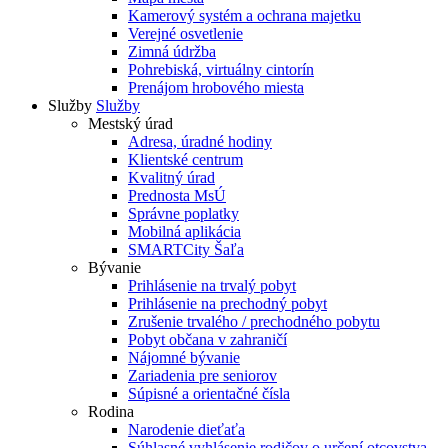
Kamerový systém a ochrana majetku
Verejné osvetlenie
Zimná údržba
Pohrebiská, virtuálny cintorín
Prenájom hrobového miesta
Služby
Služby
Mestský úrad
Adresa, úradné hodiny
Klientské centrum
Kvalitný úrad
Prednosta MsÚ
Správne poplatky
Mobilná aplikácia
SMARTCity Šaľa
Bývanie
Prihlásenie na trvalý pobyt
Prihlásenie na prechodný pobyt
Zrušenie trvalého / prechodného pobytu
Pobyt občana v zahraničí
Nájomné bývanie
Zariadenia pre seniorov
Súpisné a orientačné čísla
Rodina
Narodenie dieťaťa
Súhlasné vyhlásenie rodičov o určení otcovstva