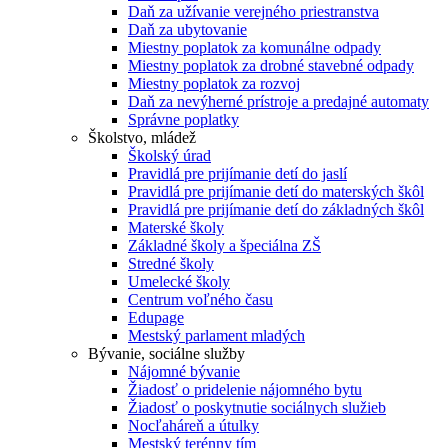
Daň za užívanie verejného priestranstva
Daň za ubytovanie
Miestny poplatok za komunálne odpady
Miestny poplatok za drobné stavebné odpady
Miestny poplatok za rozvoj
Daň za nevýherné prístroje a predajné automaty
Správne poplatky
Školstvo, mládež
Školský úrad
Pravidlá pre prijímanie detí do jaslí
Pravidlá pre prijímanie detí do materských škôl
Pravidlá pre prijímanie detí do základných škôl
Materské školy
Základné školy a špeciálna ZŠ
Stredné školy
Umelecké školy
Centrum voľného času
Edupage
Mestský parlament mladých
Bývanie, sociálne služby
Nájomné bývanie
Žiadosť o pridelenie nájomného bytu
Žiadosť o poskytnutie sociálnych služieb
Nocľaháreň a útulky
Mestský terénny tím