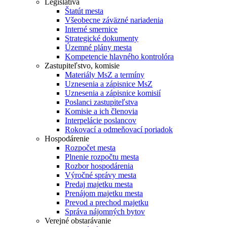
Legislatíva
Štatút mesta
Všeobecne záväzné nariadenia
Interné smernice
Strategické dokumenty
Územné plány mesta
Kompetencie hlavného kontrolóra
Zastupiteľstvo, komisie
Materiály MsZ a termíny
Uznesenia a zápisnice MsZ
Uznesenia a zápisnice komisií
Poslanci zastupiteľstva
Komisie a ich členovia
Interpelácie poslancov
Rokovací a odmeňovací poriadok
Hospodárenie
Rozpočet mesta
Plnenie rozpočtu mesta
Rozbor hospodárenia
Výročné správy mesta
Predaj majetku mesta
Prenájom majetku mesta
Prevod a prechod majetku
Správa nájomných bytov
Verejné obstarávanie