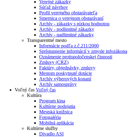
Verejné zákazky
Súťaž návrhov
Profil verejného obstarávateľa
Smernica o verejnom obstarávaní
Archív - zákazky s nízkou hodnotou
Archív - podlimitné zákazky
Archív - nadlimitné zákazky
Transparentné mesto
Informácie podľa z.č.211/2000
Sprístupnenie informácií v zmysle infozákona
Oznámenie protispoločenskej činnosti
Zmluvy (CRZ)
Faktúry, objednávky, zmluvy
Mestom poskytnuté dotácie
Archív výberových konaní
Archív samosprávy
Voľný čas
Voľný čas
Kultúra
Program kina
Kultúrne podujatia
Mestská knižnica
Fotogaléria
Mobilná aplikácia
Kultúrne služby
Divadlo ASI