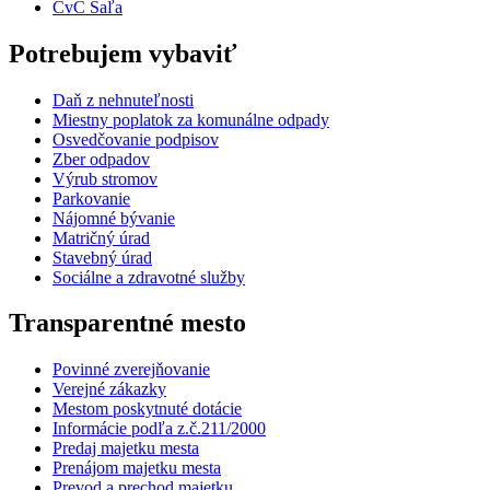
CvČ Šaľa
Potrebujem vybaviť
Daň z nehnuteľnosti
Miestny poplatok za komunálne odpady
Osvedčovanie podpisov
Zber odpadov
Výrub stromov
Parkovanie
Nájomné bývanie
Matričný úrad
Stavebný úrad
Sociálne a zdravotné služby
Transparentné mesto
Povinné zverejňovanie
Verejné zákazky
Mestom poskytnuté dotácie
Informácie podľa z.č.211/2000
Predaj majetku mesta
Prenájom majetku mesta
Prevod a prechod majetku