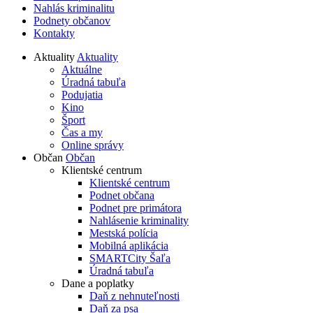
Nahlás kriminalitu
Podnety občanov
Kontakty
Aktuality
Aktuality
Aktuálne
Úradná tabuľa
Podujatia
Kino
Šport
Čas a my
Online správy
Občan
Občan
Klientské centrum
Klientské centrum
Podnet občana
Podnet pre primátora
Nahlásenie kriminality
Mestská polícia
Mobilná aplikácia
SMARTCity Šaľa
Úradná tabuľa
Dane a poplatky
Daň z nehnuteľnosti
Daň za psa