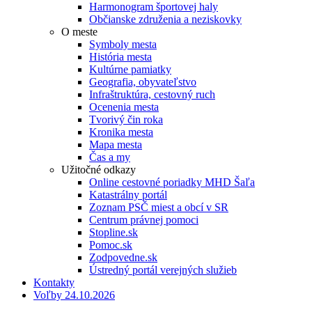
Harmonogram športovej haly
Občianske združenia a neziskovky
O meste
Symboly mesta
História mesta
Kultúrne pamiatky
Geografia, obyvateľstvo
Infraštruktúra, cestovný ruch
Ocenenia mesta
Tvorivý čin roka
Kronika mesta
Mapa mesta
Čas a my
Užitočné odkazy
Online cestovné poriadky MHD Šaľa
Katastrálny portál
Zoznam PSČ miest a obcí v SR
Centrum právnej pomoci
Stopline.sk
Pomoc.sk
Zodpovedne.sk
Ústredný portál verejných služieb
Kontakty
Voľby 24.10.2026