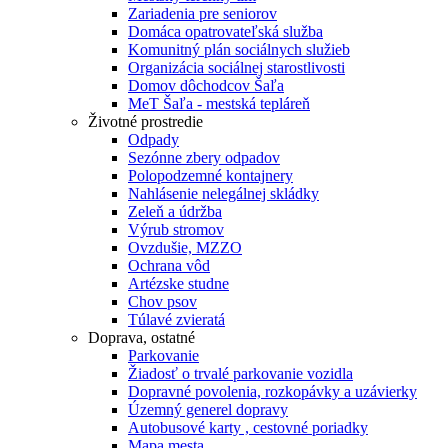
Zariadenia pre seniorov
Domáca opatrovateľská služba
Komunitný plán sociálnych služieb
Organizácia sociálnej starostlivosti
Domov dôchodcov Šaľa
MeT Šaľa - mestská tepláreň
Životné prostredie
Odpady
Sezónne zbery odpadov
Polopodzemné kontajnery
Nahlásenie nelegálnej skládky
Zeleň a údržba
Výrub stromov
Ovzdušie, MZZO
Ochrana vôd
Artézske studne
Chov psov
Túlavé zvieratá
Doprava, ostatné
Parkovanie
Žiadosť o trvalé parkovanie vozidla
Dopravné povolenia, rozkopávky a uzávierky
Územný generel dopravy
Autobusové karty , cestovné poriadky
Mapa mesta