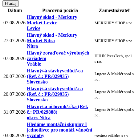
Dátum
Pracovná pozícia
Zamestnávateľ
Hlavný sklad - Merkury
07.08.2026
Market Levice
MERKURY SHOP s.r.o.
Levice
Hlavný sklad - Merkury
27.07.2026
Market Nitra
MERKURY SHOP s.r.o.
Nitra
Hlavný zoraďovač výrobných
HUHN PressTech, spol.
07.08.2026
zariadení
s r.o.
Vráble
Hlavný/-á stavbyvedúci/-ca
Lugera & Maklér spol.s
20.07.2026
(Ref. č.: PR/029935)
r.o.
Slovensko
Hlavný/-á stavbyvedúci/-ca
Lugera & Maklér spol.s
20.07.2026
(Ref. č.: PR/029935)
r.o.
Slovensko
Hlavný/-á účtovník/-čka (Ref.
Lugera & Maklér spol.s
31.07.2026
č.: PR/029888)
r.o.
okres Nitra
Hledáme montážní skupiny I
jednotlivce pro montáž vánoční
03.08.2026
výzdoby
továrna zážitku s.r.o.