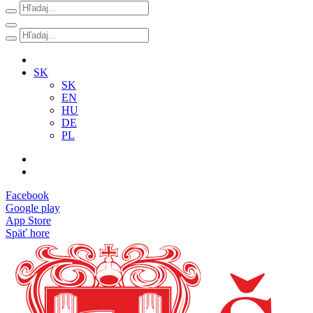
SK
SK
EN
HU
DE
PL
Facebook
Google play
App Store
Späť hore