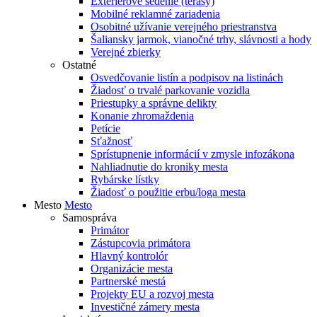
Exteriérové sedenie (terasy)
Mobilné reklamné zariadenia
Osobitné užívanie verejného priestranstva
Šaliansky jarmok, vianočné trhy, slávnosti a hody
Verejné zbierky
Ostatné
Osvedčovanie listín a podpisov na listinách
Žiadosť o trvalé parkovanie vozidla
Priestupky a správne delikty
Konanie zhromaždenia
Petície
Sťažnosť
Sprístupnenie informácií v zmysle infozákona
Nahliadnutie do kroniky mesta
Rybárske lístky
Žiadosť o použitie erbu/loga mesta
Mesto
Mesto
Samospráva
Primátor
Zástupcovia primátora
Hlavný kontrolór
Organizácie mesta
Partnerské mestá
Projekty EU a rozvoj mesta
Investičné zámery mesta