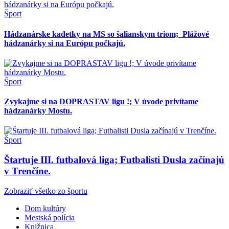
Šport
Hádzanárske kadetky na MS so šalianskym triom; Plážové
hádzanárky si na Európu počkajú.
Šport
Zvykajme si na DOPRASTAV ligu !; V úvode privítame
hádzanárky Mostu.
Šport
Štartuje III. futbalová liga; Futbalisti Dusla začínajú
v Trenčíne.
Zobraziť všetko zo športu
Dom kultúry
Mestská polícia
Knižnica