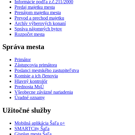
Informácie podľa z.č.211/2000
Predaj majetku mesta
Prenájom majetku mesta
Prevod a prechod majetku
Archív výberových konaní
Správa nájomných bytov
Rozpočet mesta
Správa mesta
Primátor
Zástupcovia primátora
Poslanci mestského zastupiteľstva
Komisie a ich členovia
Hlavný kontrolór
Prednosta MsÚ
Všeobecne záväzné nariadenia
Úradné oznamy
Užitočné služby
Mobilná aplikácia Šaľa o+
SMARTCity Šaľa
Gisplan mesta Šaľa