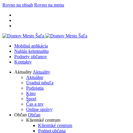
Rovno na obsah
Rovno na menu
Mobilná aplikácia
Nahlás kriminalitu
Podnety občanov
Kontakty
Aktuality
Aktuality
Aktuálne
Úradná tabuľa
Podujatia
Kino
Šport
Čas a my
Online správy
Občan
Občan
Klientské centrum
Klientské centrum
Podnet občana