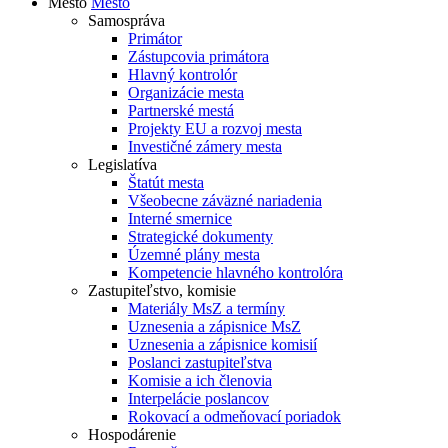
Mesto
Mesto
Samospráva
Primátor
Zástupcovia primátora
Hlavný kontrolór
Organizácie mesta
Partnerské mestá
Projekty EU a rozvoj mesta
Investičné zámery mesta
Legislatíva
Štatút mesta
Všeobecne záväzné nariadenia
Interné smernice
Strategické dokumenty
Územné plány mesta
Kompetencie hlavného kontrolóra
Zastupiteľstvo, komisie
Materiály MsZ a termíny
Uznesenia a zápisnice MsZ
Uznesenia a zápisnice komisií
Poslanci zastupiteľstva
Komisie a ich členovia
Interpelácie poslancov
Rokovací a odmeňovací poriadok
Hospodárenie