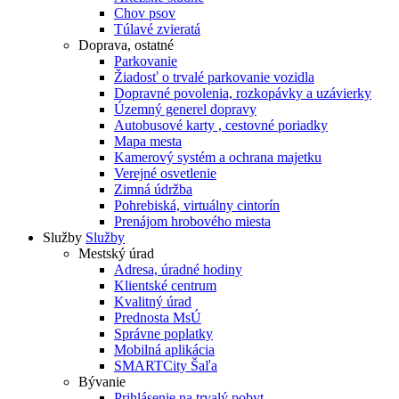
Chov psov
Túlavé zvieratá
Doprava, ostatné
Parkovanie
Žiadosť o trvalé parkovanie vozidla
Dopravné povolenia, rozkopávky a uzávierky
Územný generel dopravy
Autobusové karty , cestovné poriadky
Mapa mesta
Kamerový systém a ochrana majetku
Verejné osvetlenie
Zimná údržba
Pohrebiská, virtuálny cintorín
Prenájom hrobového miesta
Služby
Služby
Mestský úrad
Adresa, úradné hodiny
Klientské centrum
Kvalitný úrad
Prednosta MsÚ
Správne poplatky
Mobilná aplikácia
SMARTCity Šaľa
Bývanie
Prihlásenie na trvalý pobyt