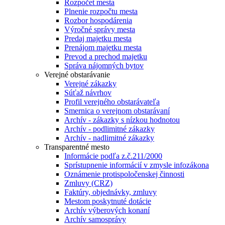
Rozpočet mesta
Plnenie rozpočtu mesta
Rozbor hospodárenia
Výročné správy mesta
Predaj majetku mesta
Prenájom majetku mesta
Prevod a prechod majetku
Správa nájomných bytov
Verejné obstarávanie
Verejné zákazky
Súťaž návrhov
Profil verejného obstarávateľa
Smernica o verejnom obstarávaní
Archív - zákazky s nízkou hodnotou
Archív - podlimitné zákazky
Archív - nadlimitné zákazky
Transparentné mesto
Informácie podľa z.č.211/2000
Sprístupnenie informácií v zmysle infozákona
Oznámenie protispoločenskej činnosti
Zmluvy (CRZ)
Faktúry, objednávky, zmluvy
Mestom poskytnuté dotácie
Archív výberových konaní
Archív samosprávy