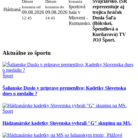
Švajčiarsko. (SR
Dátum
Dátum
konania
športová
reprezentuje aj
konania od
konania do
Hádzaná
09.08.2026
09.08.2026
hala v
trojica hráčok
Mioveni -
Dusla Šaľa
12:45
14:45
Rumunsko.
(Bölcskei,
Špendlová a
Kurňavová) TV
JOJ Šport.
Aktuálne zo športu
Šport
Šalianske Duslo v príprave premenlivo; Kadetky Slovenska
dnes o medailu ?
Šport
Hádzanárske kadetky Slovenska vyhrali "G" skupinu na MS.