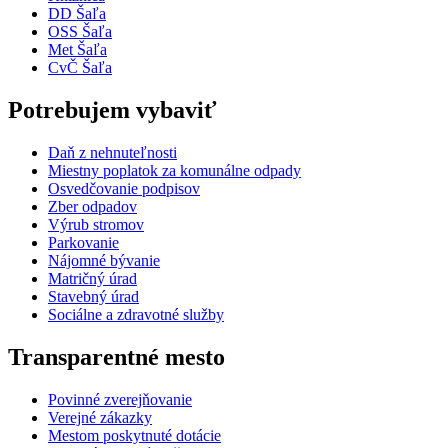
DD Šaľa
OSS Šaľa
Met Šaľa
CvČ Šaľa
Potrebujem vybaviť
Daň z nehnuteľnosti
Miestny poplatok za komunálne odpady
Osvedčovanie podpisov
Zber odpadov
Výrub stromov
Parkovanie
Nájomné bývanie
Matričný úrad
Stavebný úrad
Sociálne a zdravotné služby
Transparentné mesto
Povinné zverejňovanie
Verejné zákazky
Mestom poskytnuté dotácie