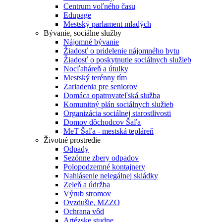
Centrum voľného času
Edupage
Mestský parlament mladých
Bývanie, sociálne služby
Nájomné bývanie
Žiadosť o pridelenie nájomného bytu
Žiadosť o poskytnutie sociálnych služieb
Nocľaháreň a útulky
Mestský terénny tím
Zariadenia pre seniorov
Domáca opatrovateľská služba
Komunitný plán sociálnych služieb
Organizácia sociálnej starostlivosti
Domov dôchodcov Šaľa
MeT Šaľa - mestská tepláreň
Životné prostredie
Odpady
Sezónne zbery odpadov
Polopodzemné kontajnery
Nahlásenie nelegálnej skládky
Zeleň a údržba
Výrub stromov
Ovzdušie, MZZO
Ochrana vôd
Artézske studne