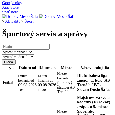
Google play
App Store
Späť hore
>
Aktuality
>
Šport
Športový servis a správy
Typ
Dátum od
Dátum do
Miesto
Názov podujatia
Miesto
III. futbalová liga
Dátum
Dátum
konania
západ - 1. kolo: AS
konania od
konania do
Futbal
futbalový
09.08.2026
09.08.2026
Trenčín "B" -
štadión AS
Slovan Duslo Šaľa.
10:30
12:30
Trenčín
Majstrovstvá sveta
kadetky (18 rokov)
- zápas o 5. miesto:
Slovensko -
Miesto