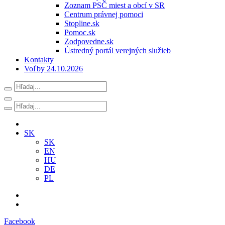
Zoznam PSČ miest a obcí v SR
Centrum právnej pomoci
Stopline.sk
Pomoc.sk
Zodpovedne.sk
Ústredný portál verejných služieb
Kontakty
Voľby 24.10.2026
SK
SK
EN
HU
DE
PL
Facebook