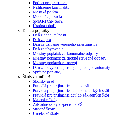
Podnet pre primátora
Nahlásenie kriminality
Mestská polícia
Mobilná aplikácia
SMARTCity Šaľa
Úradná tabuľa
Dane a poplatky
Daň z nehnuteľnosti
Daň za psa
Daň za užívanie verejného priestranstva
Daň za ubytovanie
Miestny poplatok za komunálne odpady
Miestny poplatok za drobné stavebné odpady
Miestny poplatok za rozvoj
Daň za nevýherné prístroje a predajné automaty
Správne poplatky
Školstvo, mládež
Školský úrad
Pravidlá pre prijímanie detí do jaslí
Pravidlá pre prijímanie detí do materských škôl
Pravidlá pre prijímanie detí do základných škôl
Materské školy
Základné školy a špeciálna ZŠ
Stredné školy
Umelecké školy