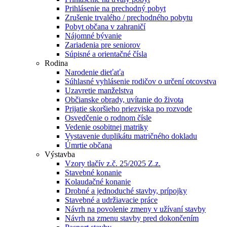
Prihlásenie na prechodný pobyt
Zrušenie trvalého / prechodného pobytu
Pobyt občana v zahraničí
Nájomné bývanie
Zariadenia pre seniorov
Súpisné a orientačné čísla
Rodina
Narodenie dieťaťa
Súhlasné vyhlásenie rodičov o určení otcovstva
Uzavretie manželstva
Občianske obrady, uvítanie do života
Prijatie skoršieho priezviska po rozvode
Osvedčenie o rodnom čísle
Vedenie osobitnej matriky
Vystavenie duplikátu matričného dokladu
Úmrtie občana
Výstavba
Vzory tlačív z.č. 25/2025 Z.z.
Stavebné konanie
Kolaudačné konanie
Drobné a jednoduché stavby, prípojky
Stavebné a udržiavacie práce
Návrh na povolenie zmeny v užívaní stavby
Návrh na zmenu stavby pred dokončením