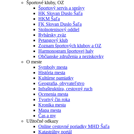
Športové kluby, OZ
Športový servis a správy
HK Slovan Duslo Šaľa
HKM Šaľa
FK Slovan Duslo Šaľa
Stolnotenisový oddiel
Rybársky zväz
Petangový klub
Zoznam športových klubov a OZ
Harmonogram športovej haly
Občianske združenia a neziskovky
O meste
Symboly mesta
História mesta
Kultúrne pamiatky
Geografia, obyvateľstvo
Infraštruktúra, cestovný ruch
Ocenenia mesta
Tvorivý čin roka
Kronika mesta
Mapa mesta
Čas a my
Užitočné odkazy
Online cestovné poriadky MHD Šaľa
Katastrálny portál