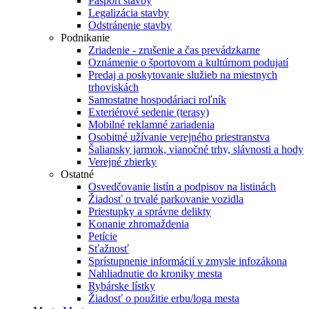
Pasport stavby
Legalizácia stavby
Odstránenie stavby
Podnikanie
Zriadenie - zrušenie a čas prevádzkarne
Oznámenie o športovom a kultúrnom podujatí
Predaj a poskytovanie služieb na miestnych
trhoviskách
Samostatne hospodáriaci roľník
Exteriérové sedenie (terasy)
Mobilné reklamné zariadenia
Osobitné užívanie verejného priestranstva
Šaliansky jarmok, vianočné trhy, slávnosti a hody
Verejné zbierky
Ostatné
Osvedčovanie listín a podpisov na listinách
Žiadosť o trvalé parkovanie vozidla
Priestupky a správne delikty
Konanie zhromaždenia
Petície
Sťažnosť
Sprístupnenie informácií v zmysle infozákona
Nahliadnutie do kroniky mesta
Rybárske lístky
Žiadosť o použitie erbu/loga mesta