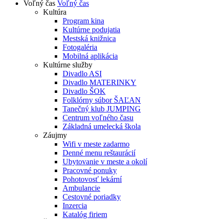
Voľný čas
Voľný čas
Kultúra
Program kina
Kultúrne podujatia
Mestská knižnica
Fotogaléria
Mobilná aplikácia
Kultúrne služby
Divadlo ASI
Divadlo MATERINKY
Divadlo ŠOK
Folklórny súbor ŠAĽAN
Tanečný klub JUMPING
Centrum voľného času
Základná umelecká škola
Záujmy
Wifi v meste zadarmo
Denné menu reštaurácií
Ubytovanie v meste a okolí
Pracovné ponuky
Pohotovosť lekární
Ambulancie
Cestovné poriadky
Inzercia
Katalóg firiem