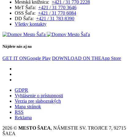
Mestská knižnica:
+421 / 31 770 2228
MeT Šaľa:
+421 / 31 770 3646
OSS Šaľa:
+421 / 31 770 6084
DD Šaľa:
+421 / 31 783 8390
Všetky kontakty
Nájdete nás aj na
GET IT ON
Google Play
DOWNLOAD ON THE
App Store
GDPR
Vyhlásenie o prístupnosti
Verzia pre slabozrakých
Mapa stránok
RSS
Reklama
2026 ©
MESTO ŠAĽA
, NÁMESTIE SV. TROJICE 7, 92715
ŠAĽA