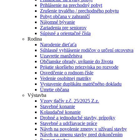
Prihlásenie na prechodný pobyt
Zrušenie trvalého / prechodného pobytu
Pobyt občana v zahraničí
Nájomné bývanie
Zariadenia pre seniorov
Súpisné a orientačné čísla
Rodina
Narodenie dieťaťa
Súhlasné vyhlásenie rodičov o určení otcovstva
Uzavretie manželstva
Občianske obrady, uvítanie do života
Prijatie skoršieho priezviska po rozvode
Osvedčenie o rodnom čísle
Vedenie osobitnej matriky
Vystavenie duplikátu matričného dokladu
Úmrtie občana
Výstavba
Vzory tlačív z.č. 25/2025 Z.z.
Stavebné konanie
Kolaudačné konanie
Drobné a jednoduché stavby, prípojky
Stavebné a udržiavacie práce
Návrh na povolenie zmeny v užívaní stavby
Návrh na zmenu stavby pred dokončením