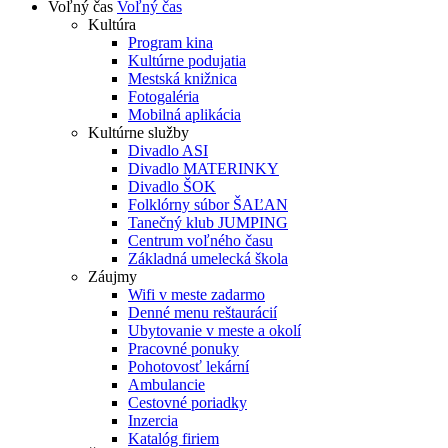
Voľný čas
Voľný čas
Kultúra
Program kina
Kultúrne podujatia
Mestská knižnica
Fotogaléria
Mobilná aplikácia
Kultúrne služby
Divadlo ASI
Divadlo MATERINKY
Divadlo ŠOK
Folklórny súbor ŠAĽAN
Tanečný klub JUMPING
Centrum voľného času
Základná umelecká škola
Záujmy
Wifi v meste zadarmo
Denné menu reštaurácií
Ubytovanie v meste a okolí
Pracovné ponuky
Pohotovosť lekární
Ambulancie
Cestovné poriadky
Inzercia
Katalóg firiem