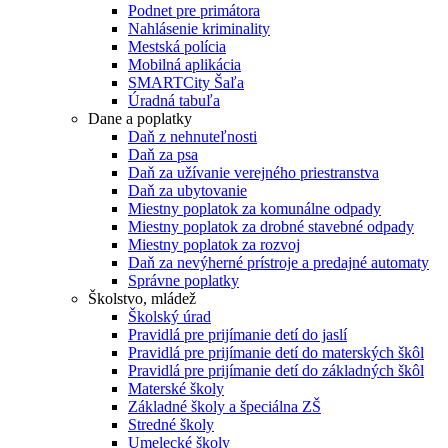
Podnet pre primátora
Nahlásenie kriminality
Mestská polícia
Mobilná aplikácia
SMARTCity Šaľa
Úradná tabuľa
Dane a poplatky
Daň z nehnuteľnosti
Daň za psa
Daň za užívanie verejného priestranstva
Daň za ubytovanie
Miestny poplatok za komunálne odpady
Miestny poplatok za drobné stavebné odpady
Miestny poplatok za rozvoj
Daň za nevýherné prístroje a predajné automaty
Správne poplatky
Školstvo, mládež
Školský úrad
Pravidlá pre prijímanie detí do jaslí
Pravidlá pre prijímanie detí do materských škôl
Pravidlá pre prijímanie detí do základných škôl
Materské školy
Základné školy a špeciálna ZŠ
Stredné školy
Umelecké školy