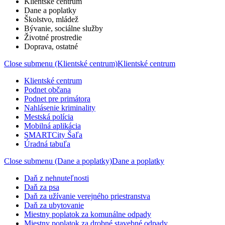
Klientské centrum
Dane a poplatky
Školstvo, mládež
Bývanie, sociálne služby
Životné prostredie
Doprava, ostatné
Close submenu (Klientské centrum)
Klientské centrum
Klientské centrum
Podnet občana
Podnet pre primátora
Nahlásenie kriminality
Mestská polícia
Mobilná aplikácia
SMARTCity Šaľa
Úradná tabuľa
Close submenu (Dane a poplatky)
Dane a poplatky
Daň z nehnuteľnosti
Daň za psa
Daň za užívanie verejného priestranstva
Daň za ubytovanie
Miestny poplatok za komunálne odpady
Miestny poplatok za drobné stavebné odpady