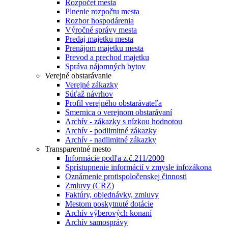
Rozpočet mesta
Plnenie rozpočtu mesta
Rozbor hospodárenia
Výročné správy mesta
Predaj majetku mesta
Prenájom majetku mesta
Prevod a prechod majetku
Správa nájomných bytov
Verejné obstarávanie
Verejné zákazky
Súťaž návrhov
Profil verejného obstarávateľa
Smernica o verejnom obstarávaní
Archív - zákazky s nízkou hodnotou
Archív - podlimitné zákazky
Archív - nadlimitné zákazky
Transparentné mesto
Informácie podľa z.č.211/2000
Sprístupnenie informácií v zmysle infozákona
Oznámenie protispoločenskej činnosti
Zmluvy (CRZ)
Faktúry, objednávky, zmluvy
Mestom poskytnuté dotácie
Archív výberových konaní
Archív samosprávy