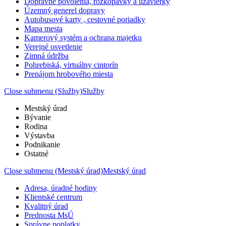
Dopravné povolenia, rozkopávky a uzávierky
Územný generel dopravy
Autobusové karty , cestovné poriadky
Mapa mesta
Kamerový systém a ochrana majetku
Verejné osvetlenie
Zimná údržba
Pohrebiská, virtuálny cintorín
Prenájom hrobového miesta
Close submenu (Služby)
Služby
Mestský úrad
Bývanie
Rodina
Výstavba
Podnikanie
Ostatné
Close submenu (Mestský úrad)
Mestský úrad
Adresa, úradné hodiny
Klientské centrum
Kvalitný úrad
Prednosta MsÚ
Správne poplatky