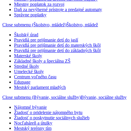
Miestny poplatok za rozvoj
Daň za nevýherné prístroje a predajné automaty
Správne poplatky
Close submenu (Školstvo, mládež)
Školstvo, mládež
Školský úrad
Pravidlá pre prijímanie detí do jaslí
Pravidlá pre prijímanie detí do materských škôl
Pravidlá pre prijímanie detí do základných škôl
Materské školy
Základné školy a špeciálna ZŠ
Stredné školy
Umelecké školy
Centrum voľného času
Edupage
Mestský parlament mladých
Close submenu (Bývanie, sociálne služby)
Bývanie, sociálne služby
Nájomné bývanie
Žiadosť o pridelenie nájomného bytu
Žiadosť o poskytnutie sociálnych služieb
Nocľaháreň a útulky
Mestský terénny tím