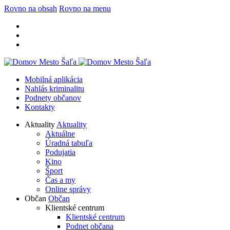
Rovno na obsah
Rovno na menu
Mobilná aplikácia
Nahlás kriminalitu
Podnety občanov
Kontakty
Aktuality
Aktuality
Aktuálne
Úradná tabuľa
Podujatia
Kino
Šport
Čas a my
Online správy
Občan
Občan
Klientské centrum
Klientské centrum
Podnet občana