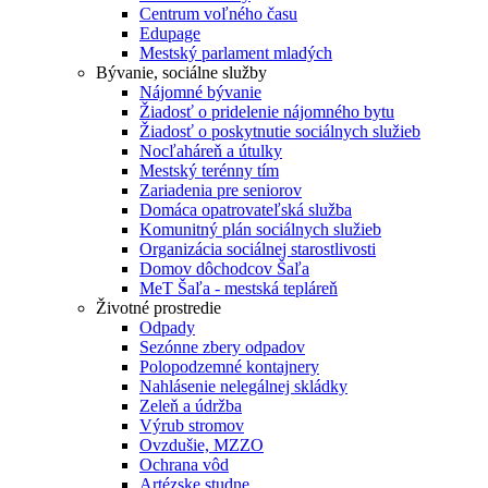
Centrum voľného času
Edupage
Mestský parlament mladých
Bývanie, sociálne služby
Nájomné bývanie
Žiadosť o pridelenie nájomného bytu
Žiadosť o poskytnutie sociálnych služieb
Nocľaháreň a útulky
Mestský terénny tím
Zariadenia pre seniorov
Domáca opatrovateľská služba
Komunitný plán sociálnych služieb
Organizácia sociálnej starostlivosti
Domov dôchodcov Šaľa
MeT Šaľa - mestská tepláreň
Životné prostredie
Odpady
Sezónne zbery odpadov
Polopodzemné kontajnery
Nahlásenie nelegálnej skládky
Zeleň a údržba
Výrub stromov
Ovzdušie, MZZO
Ochrana vôd
Artézske studne