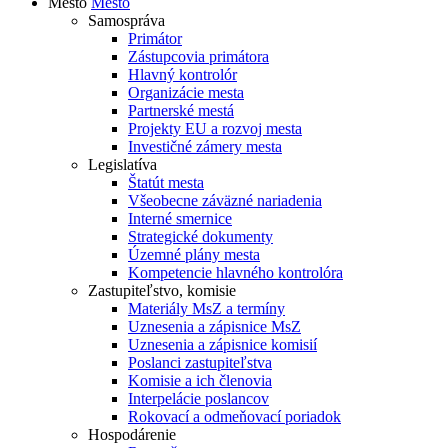
Mesto
Mesto
Samospráva
Primátor
Zástupcovia primátora
Hlavný kontrolór
Organizácie mesta
Partnerské mestá
Projekty EU a rozvoj mesta
Investičné zámery mesta
Legislatíva
Štatút mesta
Všeobecne záväzné nariadenia
Interné smernice
Strategické dokumenty
Územné plány mesta
Kompetencie hlavného kontrolóra
Zastupiteľstvo, komisie
Materiály MsZ a termíny
Uznesenia a zápisnice MsZ
Uznesenia a zápisnice komisií
Poslanci zastupiteľstva
Komisie a ich členovia
Interpelácie poslancov
Rokovací a odmeňovací poriadok
Hospodárenie