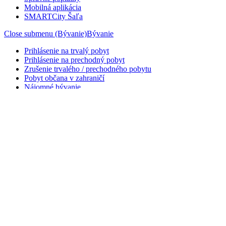
Mobilná aplikácia
SMARTCity Šaľa
Close submenu (Bývanie)
Bývanie
Prihlásenie na trvalý pobyt
Prihlásenie na prechodný pobyt
Zrušenie trvalého / prechodného pobytu
Pobyt občana v zahraničí
Nájomné bývanie
Zariadenia pre seniorov
Súpisné a orientačné čísla
Close submenu (Rodina)
Rodina
Narodenie dieťaťa
Súhlasné vyhlásenie rodičov o určení otcovstva
Uzavretie manželstva
Občianske obrady, uvítanie do života
Prijatie skoršieho priezviska po rozvode
Osvedčenie o rodnom čísle
Vedenie osobitnej matriky
Vystavenie duplikátu matričného dokladu
Úmrtie občana