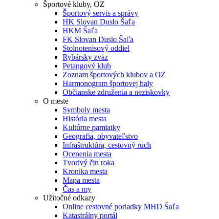
Športové kluby, OZ
Športový servis a správy
HK Slovan Duslo Šaľa
HKM Šaľa
FK Slovan Duslo Šaľa
Stolnotenisový oddiel
Rybársky zväz
Petangový klub
Zoznam športových klubov a OZ
Harmonogram športovej haly
Občianske združenia a neziskovky
O meste
Symboly mesta
História mesta
Kultúrne pamiatky
Geografia, obyvateľstvo
Infraštruktúra, cestovný ruch
Ocenenia mesta
Tvorivý čin roka
Kronika mesta
Mapa mesta
Čas a my
Užitočné odkazy
Online cestovné poriadky MHD Šaľa
Katastrálny portál