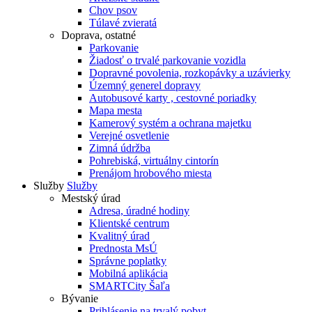
Chov psov
Túlavé zvieratá
Doprava, ostatné
Parkovanie
Žiadosť o trvalé parkovanie vozidla
Dopravné povolenia, rozkopávky a uzávierky
Územný generel dopravy
Autobusové karty , cestovné poriadky
Mapa mesta
Kamerový systém a ochrana majetku
Verejné osvetlenie
Zimná údržba
Pohrebiská, virtuálny cintorín
Prenájom hrobového miesta
Služby
Služby
Mestský úrad
Adresa, úradné hodiny
Klientské centrum
Kvalitný úrad
Prednosta MsÚ
Správne poplatky
Mobilná aplikácia
SMARTCity Šaľa
Bývanie
Prihlásenie na trvalý pobyt