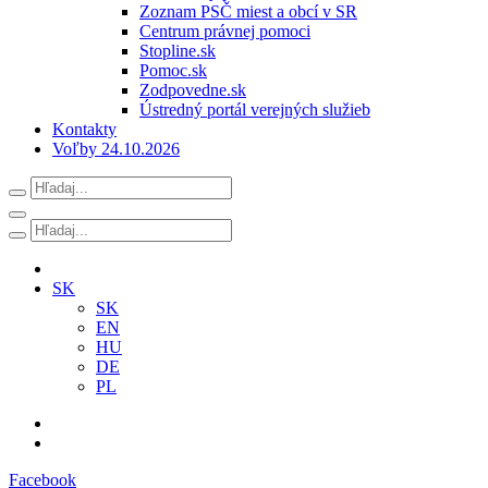
Zoznam PSČ miest a obcí v SR
Centrum právnej pomoci
Stopline.sk
Pomoc.sk
Zodpovedne.sk
Ústredný portál verejných služieb
Kontakty
Voľby 24.10.2026
SK
SK
EN
HU
DE
PL
Facebook