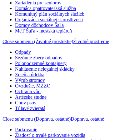
Zariadenia pre seniorov
Domáca opatrovateľská služba
Komunitný plán sociálnych služieb
Organizácia sociálnej starostlivosti
Domov dôchodcov Šaľa
MeT Šaľa - mestská tepláreň
Close submenu (Životné prostredie)
Životné prostredie
Odpady
Sezónne zbery odpadov
Polopodzemné kontajnery
Nahlásenie nelegálnej skládky
Zeleň a údržba
Výrub stromov
Ovzdušie, MZZO
Ochrana vôd
Artézske studne
Chov psov
Túlavé zvieratá
Close submenu (Doprava, ostatné)
Doprava, ostatné
Parkovanie
Žiadosť o trvalé parkovanie vozidla