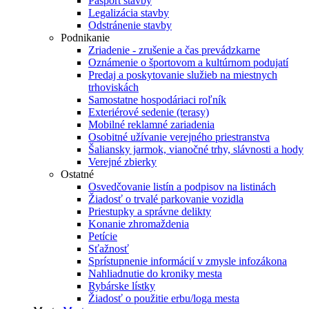
Pasport stavby
Legalizácia stavby
Odstránenie stavby
Podnikanie
Zriadenie - zrušenie a čas prevádzkarne
Oznámenie o športovom a kultúrnom podujatí
Predaj a poskytovanie služieb na miestnych
trhoviskách
Samostatne hospodáriaci roľník
Exteriérové sedenie (terasy)
Mobilné reklamné zariadenia
Osobitné užívanie verejného priestranstva
Šaliansky jarmok, vianočné trhy, slávnosti a hody
Verejné zbierky
Ostatné
Osvedčovanie listín a podpisov na listinách
Žiadosť o trvalé parkovanie vozidla
Priestupky a správne delikty
Konanie zhromaždenia
Petície
Sťažnosť
Sprístupnenie informácií v zmysle infozákona
Nahliadnutie do kroniky mesta
Rybárske lístky
Žiadosť o použitie erbu/loga mesta