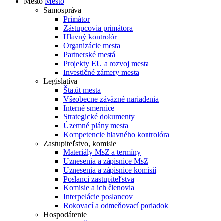
Mesto
Mesto
Samospráva
Primátor
Zástupcovia primátora
Hlavný kontrolór
Organizácie mesta
Partnerské mestá
Projekty EU a rozvoj mesta
Investičné zámery mesta
Legislatíva
Štatút mesta
Všeobecne záväzné nariadenia
Interné smernice
Strategické dokumenty
Územné plány mesta
Kompetencie hlavného kontrolóra
Zastupiteľstvo, komisie
Materiály MsZ a termíny
Uznesenia a zápisnice MsZ
Uznesenia a zápisnice komisií
Poslanci zastupiteľstva
Komisie a ich členovia
Interpelácie poslancov
Rokovací a odmeňovací poriadok
Hospodárenie