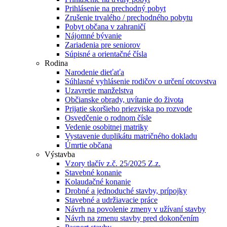
Prihlásenie na prechodný pobyt
Zrušenie trvalého / prechodného pobytu
Pobyt občana v zahraničí
Nájomné bývanie
Zariadenia pre seniorov
Súpisné a orientačné čísla
Rodina
Narodenie dieťaťa
Súhlasné vyhlásenie rodičov o určení otcovstva
Uzavretie manželstva
Občianske obrady, uvítanie do života
Prijatie skoršieho priezviska po rozvode
Osvedčenie o rodnom čísle
Vedenie osobitnej matriky
Vystavenie duplikátu matričného dokladu
Úmrtie občana
Výstavba
Vzory tlačív z.č. 25/2025 Z.z.
Stavebné konanie
Kolaudačné konanie
Drobné a jednoduché stavby, prípojky
Stavebné a udržiavacie práce
Návrh na povolenie zmeny v užívaní stavby
Návrh na zmenu stavby pred dokončením