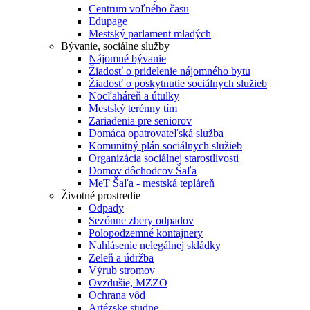
Centrum voľného času
Edupage
Mestský parlament mladých
Bývanie, sociálne služby
Nájomné bývanie
Žiadosť o pridelenie nájomného bytu
Žiadosť o poskytnutie sociálnych služieb
Nocľaháreň a útulky
Mestský terénny tím
Zariadenia pre seniorov
Domáca opatrovateľská služba
Komunitný plán sociálnych služieb
Organizácia sociálnej starostlivosti
Domov dôchodcov Šaľa
MeT Šaľa - mestská tepláreň
Životné prostredie
Odpady
Sezónne zbery odpadov
Polopodzemné kontajnery
Nahlásenie nelegálnej skládky
Zeleň a údržba
Výrub stromov
Ovzdušie, MZZO
Ochrana vôd
Artézske studne