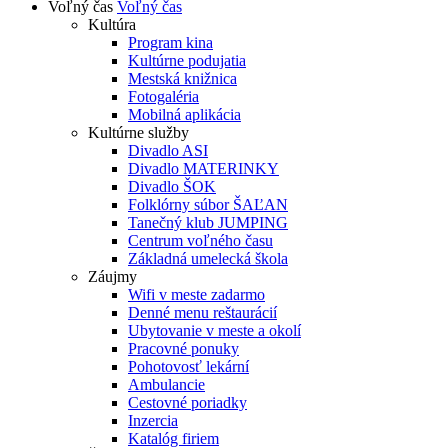
Voľný čas
Voľný čas
Kultúra
Program kina
Kultúrne podujatia
Mestská knižnica
Fotogaléria
Mobilná aplikácia
Kultúrne služby
Divadlo ASI
Divadlo MATERINKY
Divadlo ŠOK
Folklórny súbor ŠAĽAN
Tanečný klub JUMPING
Centrum voľného času
Základná umelecká škola
Záujmy
Wifi v meste zadarmo
Denné menu reštaurácií
Ubytovanie v meste a okolí
Pracovné ponuky
Pohotovosť lekární
Ambulancie
Cestovné poriadky
Inzercia
Katalóg firiem