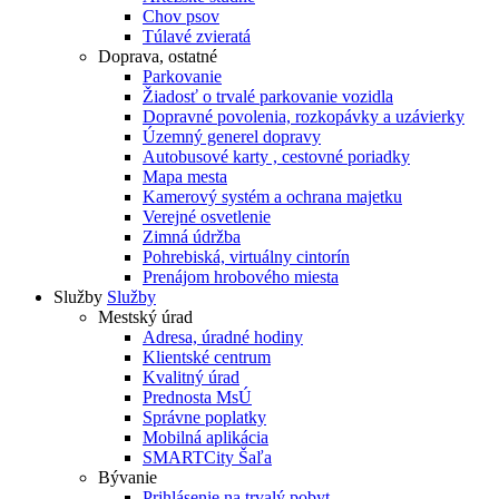
Chov psov
Túlavé zvieratá
Doprava, ostatné
Parkovanie
Žiadosť o trvalé parkovanie vozidla
Dopravné povolenia, rozkopávky a uzávierky
Územný generel dopravy
Autobusové karty , cestovné poriadky
Mapa mesta
Kamerový systém a ochrana majetku
Verejné osvetlenie
Zimná údržba
Pohrebiská, virtuálny cintorín
Prenájom hrobového miesta
Služby
Služby
Mestský úrad
Adresa, úradné hodiny
Klientské centrum
Kvalitný úrad
Prednosta MsÚ
Správne poplatky
Mobilná aplikácia
SMARTCity Šaľa
Bývanie
Prihlásenie na trvalý pobyt