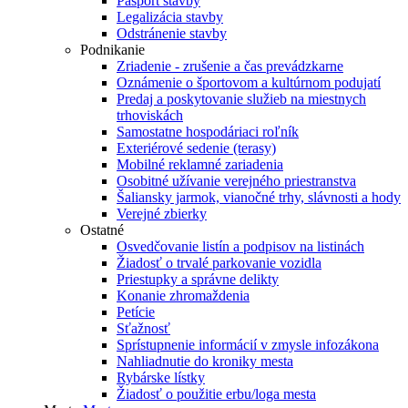
Pasport stavby
Legalizácia stavby
Odstránenie stavby
Podnikanie
Zriadenie - zrušenie a čas prevádzkarne
Oznámenie o športovom a kultúrnom podujatí
Predaj a poskytovanie služieb na miestnych
trhoviskách
Samostatne hospodáriaci roľník
Exteriérové sedenie (terasy)
Mobilné reklamné zariadenia
Osobitné užívanie verejného priestranstva
Šaliansky jarmok, vianočné trhy, slávnosti a hody
Verejné zbierky
Ostatné
Osvedčovanie listín a podpisov na listinách
Žiadosť o trvalé parkovanie vozidla
Priestupky a správne delikty
Konanie zhromaždenia
Petície
Sťažnosť
Sprístupnenie informácií v zmysle infozákona
Nahliadnutie do kroniky mesta
Rybárske lístky
Žiadosť o použitie erbu/loga mesta