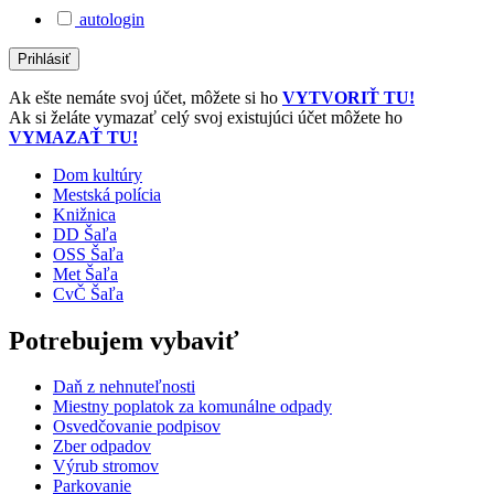
autologin
Ak ešte nemáte svoj účet, môžete si ho
VYTVORIŤ TU!
Ak si želáte vymazať celý svoj existujúci účet môžete ho
VYMAZAŤ TU!
Dom kultúry
Mestská polícia
Knižnica
DD Šaľa
OSS Šaľa
Met Šaľa
CvČ Šaľa
Potrebujem vybaviť
Daň z nehnuteľnosti
Miestny poplatok za komunálne odpady
Osvedčovanie podpisov
Zber odpadov
Výrub stromov
Parkovanie