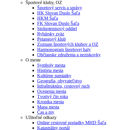
Športové kluby, OZ
Športový servis a správy
HK Slovan Duslo Šaľa
HKM Šaľa
FK Slovan Duslo Šaľa
Stolnotenisový oddiel
Rybársky zväz
Petangový klub
Zoznam športových klubov a OZ
Harmonogram športovej haly
Občianske združenia a neziskovky
O meste
Symboly mesta
História mesta
Kultúrne pamiatky
Geografia, obyvateľstvo
Infraštruktúra, cestovný ruch
Ocenenia mesta
Tvorivý čin roka
Kronika mesta
Mapa mesta
Čas a my
Užitočné odkazy
Online cestovné poriadky MHD Šaľa
Katastrálny portál