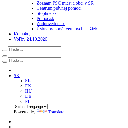
Zoznam PSČ miest a obcí v SR
Centrum právnej pomoci
Stopline.sk
Pomoc.sk
Zodpovedne.sk
Ústredný portál verejných služieb
Kontakty
Voľby 24.10.2026
SK
SK
EN
HU
DE
PL
Powered by
Translate