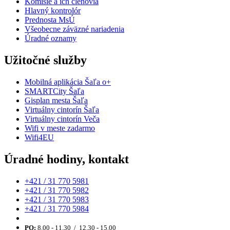
Komisie a ich členovia
Hlavný kontrolór
Prednosta MsÚ
Všeobecne záväzné nariadenia
Úradné oznamy
Užitočné služby
Mobilná aplikácia Šaľa o+
SMARTCity Šaľa
Gisplan mesta Šaľa
Virtuálny cintorín Šaľa
Virtuálny cintorín Veča
Wifi v meste zadarmo
Wifi4EU
Úradné hodiny, kontakt
+421 / 31 770 5981
+421 / 31 770 5982
+421 / 31 770 5983
+421 / 31 770 5984
PO:
8.00 - 11.30 / 12.30 - 15.00