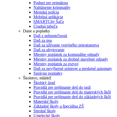
Podnet pre primátora
Nahlásenie kriminality
Mestská polícia
Mobilná aplikácia
SMARTCity Šaľa
Úradná tabuľa
Dane a poplatky
Daň z nehnuteľnosti
Daň za psa
Daň za užívanie verejného priestranstva
Daň za ubytovanie
Miestny poplatok za komunálne odpady
Miestny poplatok za drobné stavebné odpady
Miestny poplatok za rozvoj
Daň za nevýherné prístroje a predajné automaty
Správne poplatky
Školstvo, mládež
Školský úrad
Pravidlá pre prijímanie detí do jaslí
Pravidlá pre prijímanie detí do materských škôl
Pravidlá pre prijímanie detí do základných škôl
Materské školy
Základné školy a špeciálna ZŠ
Stredné školy
Umelecké školy