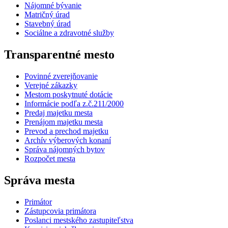
Nájomné bývanie
Matričný úrad
Stavebný úrad
Sociálne a zdravotné služby
Transparentné mesto
Povinné zverejňovanie
Verejné zákazky
Mestom poskytnuté dotácie
Informácie podľa z.č.211/2000
Predaj majetku mesta
Prenájom majetku mesta
Prevod a prechod majetku
Archív výberových konaní
Správa nájomných bytov
Rozpočet mesta
Správa mesta
Primátor
Zástupcovia primátora
Poslanci mestského zastupiteľstva