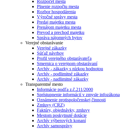
Rozpočet mesta
Plnenie rozpočtu mesta
Rozbor hospodárenia
Výročné správy mesta
Predaj majetku mesta
Prenájom majetku mesta
Prevod a prechod majetku
Správa nájomných bytov
Verejné obstarávanie
Verejné zákazky
Súťaž návrhov
Profil verejného obstarávateľa
Smernica o verejnom obstarávaní
Archív - zákazky s nízkou hodnotou
Archív - podlimitné zákazky
Archív - nadlimitné zákazky
Transparentné mesto
Informácie podľa z.č.211/2000
Sprístupnenie informácií v zmysle infozákona
Oznámenie protispoločenskej činnosti
Zmluvy (CRZ)
Faktúry, objednávky, zmluvy
Mestom poskytnuté dotácie
Archív výberových konaní
Archív samosprávy