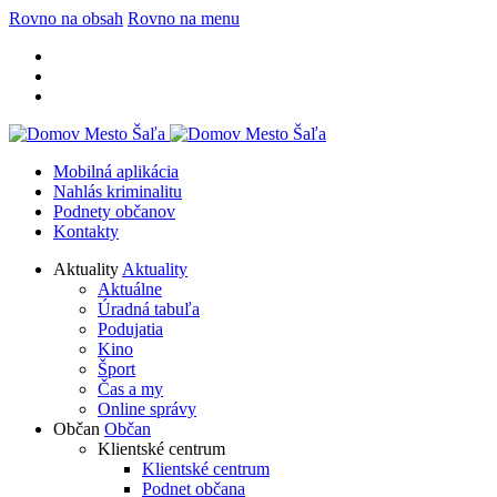
Rovno na obsah
Rovno na menu
Mobilná aplikácia
Nahlás kriminalitu
Podnety občanov
Kontakty
Aktuality
Aktuality
Aktuálne
Úradná tabuľa
Podujatia
Kino
Šport
Čas a my
Online správy
Občan
Občan
Klientské centrum
Klientské centrum
Podnet občana