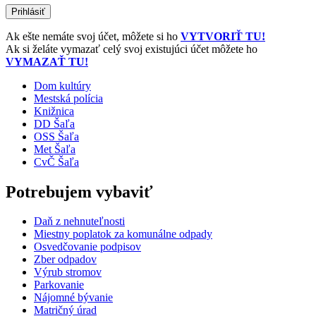
Ak ešte nemáte svoj účet, môžete si ho
VYTVORIŤ TU!
Ak si želáte vymazať celý svoj existujúci účet môžete ho
VYMAZAŤ TU!
Dom kultúry
Mestská polícia
Knižnica
DD Šaľa
OSS Šaľa
Met Šaľa
CvČ Šaľa
Potrebujem vybaviť
Daň z nehnuteľnosti
Miestny poplatok za komunálne odpady
Osvedčovanie podpisov
Zber odpadov
Výrub stromov
Parkovanie
Nájomné bývanie
Matričný úrad