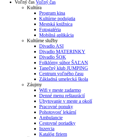
Voľný čas
Voľný čas
Kultúra
Program kina
Kultúrne podujatia
Mestská knižnica
Fotogaléria
Mobilná aplikácia
Kultúrne služby
Divadlo ASI
Divadlo MATERINKY
Divadlo ŠOK
Folklórny súbor ŠAĽAN
Tanečný klub JUMPING
Centrum voľného času
Základná umelecká škola
Záujmy
Wifi v meste zadarmo
Denné menu reštaurácií
Ubytovanie v meste a okolí
Pracovné ponuky
Pohotovosť lekární
Ambulancie
Cestovné poriadky
Inzercia
Katalóg firiem