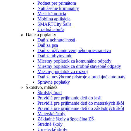
Podnet pre primátora
Nahlásenie kriminality
Mestská polícia
Mobilná aplikácia
SMARTCity Šaľa
Úradná tabuľa
Dane a poplatky
Daň z nehnuteľnosti
Daň za psa
Daň za užívanie verejného priestranstva
Daň za ubytovanie
Miestny poplatok za komunálne odpady
Miestny poplatok za drobné stavebné odpady
Miestny poplatok za rozvoj
Daň za nevýherné prístroje a predajné automaty
Správne poplatky
Školstvo, mládež
Školský úrad
Pravidlá pre prijímanie detí do jaslí
Pravidlá pre prijímanie detí do materských škôl
Pravidlá pre prijímanie detí do základných škôl
Materské školy
Základné školy a špeciálna ZŠ
Stredné školy
Umelecké školy