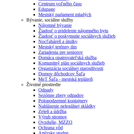
Centrum voľného času
Edupage
Mestský parlament mladých
Bývanie, sociálne služby
Nájomné bývanie
Žiadosť o pridelenie nájomného bytu
Žiadosť o poskytnutie sociálnych služieb
Nocľaháreň a útulky
Mestský terénny tím
Zariadenia pre seniorov
Domáca opatrovateľská služba
Komunitný plán sociálnych služieb
Organizácia sociálnej starostlivosti
Domov dôchodcov Šaľa
MeT Šaľa - mestská tepláreň
Životné prostredie
Odpady
Sezónne zbery odpadov
Polopodzemné kontajnery
Nahlásenie nelegálnej skládky
Zeleň a údržba
Výrub stromov
Ovzdušie, MZZO
Ochrana vôd
Artézske studne