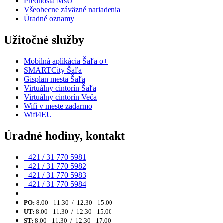
Prednosta MsÚ
Všeobecne záväzné nariadenia
Úradné oznamy
Užitočné služby
Mobilná aplikácia Šaľa o+
SMARTCity Šaľa
Gisplan mesta Šaľa
Virtuálny cintorín Šaľa
Virtuálny cintorín Veča
Wifi v meste zadarmo
Wifi4EU
Úradné hodiny, kontakt
+421 / 31 770 5981
+421 / 31 770 5982
+421 / 31 770 5983
+421 / 31 770 5984
PO:
8.00 - 11.30 / 12.30 - 15.00
UT:
8.00 - 11.30 / 12.30 - 15.00
ST:
8.00 - 11.30 / 12.30 - 17.00