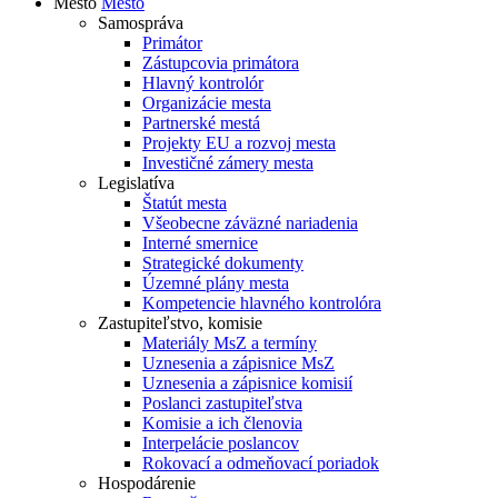
Mesto
Mesto
Samospráva
Primátor
Zástupcovia primátora
Hlavný kontrolór
Organizácie mesta
Partnerské mestá
Projekty EU a rozvoj mesta
Investičné zámery mesta
Legislatíva
Štatút mesta
Všeobecne záväzné nariadenia
Interné smernice
Strategické dokumenty
Územné plány mesta
Kompetencie hlavného kontrolóra
Zastupiteľstvo, komisie
Materiály MsZ a termíny
Uznesenia a zápisnice MsZ
Uznesenia a zápisnice komisií
Poslanci zastupiteľstva
Komisie a ich členovia
Interpelácie poslancov
Rokovací a odmeňovací poriadok
Hospodárenie