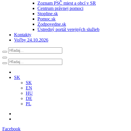
Zoznam PSČ miest a obcí v SR
Centrum právnej pomoci
Stopline.sk
Pomoc.sk
Zodpovedne.sk
Ústredný portál verejných služieb
Kontakty
Voľby 24.10.2026
SK
SK
EN
HU
DE
PL
Facebook