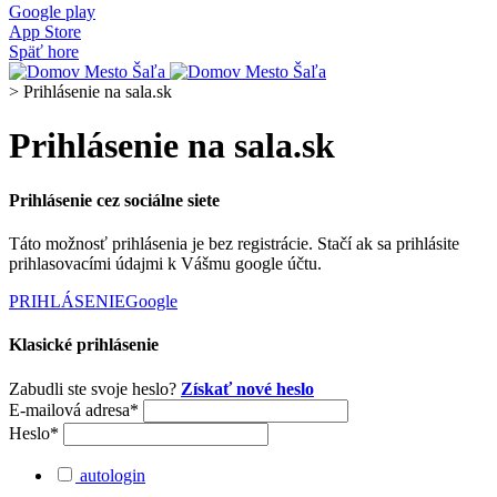
Google play
App Store
Späť hore
>
Prihlásenie na sala.sk
Prihlásenie na sala.sk
Prihlásenie cez sociálne siete
Táto možnosť prihlásenia je bez registrácie. Stačí ak sa prihlásite
prihlasovacími údajmi k Vášmu google účtu.
PRIHLÁSENIE
Google
Klasické prihlásenie
Zabudli ste svoje heslo?
Získať nové heslo
E-mailová adresa*
Heslo*
autologin