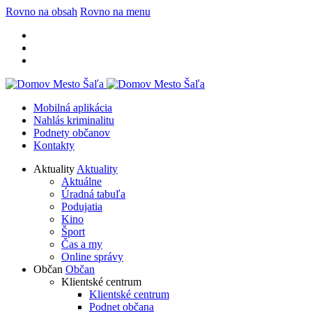
Rovno na obsah
Rovno na menu
Mobilná aplikácia
Nahlás kriminalitu
Podnety občanov
Kontakty
Aktuality
Aktuality
Aktuálne
Úradná tabuľa
Podujatia
Kino
Šport
Čas a my
Online správy
Občan
Občan
Klientské centrum
Klientské centrum
Podnet občana