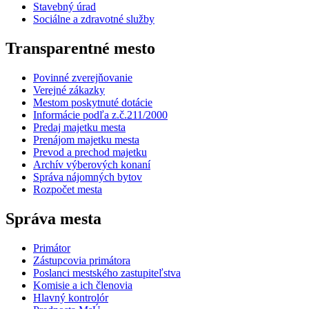
Stavebný úrad
Sociálne a zdravotné služby
Transparentné mesto
Povinné zverejňovanie
Verejné zákazky
Mestom poskytnuté dotácie
Informácie podľa z.č.211/2000
Predaj majetku mesta
Prenájom majetku mesta
Prevod a prechod majetku
Archív výberových konaní
Správa nájomných bytov
Rozpočet mesta
Správa mesta
Primátor
Zástupcovia primátora
Poslanci mestského zastupiteľstva
Komisie a ich členovia
Hlavný kontrolór