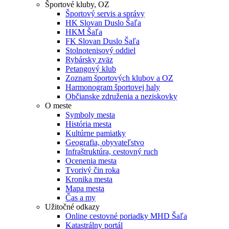
Športové kluby, OZ
Športový servis a správy
HK Slovan Duslo Šaľa
HKM Šaľa
FK Slovan Duslo Šaľa
Stolnotenisový oddiel
Rybársky zväz
Petangový klub
Zoznam športových klubov a OZ
Harmonogram športovej haly
Občianske združenia a neziskovky
O meste
Symboly mesta
História mesta
Kultúrne pamiatky
Geografia, obyvateľstvo
Infraštruktúra, cestovný ruch
Ocenenia mesta
Tvorivý čin roka
Kronika mesta
Mapa mesta
Čas a my
Užitočné odkazy
Online cestovné poriadky MHD Šaľa
Katastrálny portál