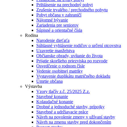
Prihlásenie na prechodný pobyt
Zrušenie trvalého / prechodného pobytu
Pobyt občana v zahraničí
Nájomné bývanie
Zariadenia pre seniorov
Súpisné a orientačné čísla
Rodina
Narodenie dieťaťa
Súhlasné vyhlásenie rodičov o určení otcovstva
Uzavretie manželstva
Občianske obrady, uvítanie do života
Prijatie skoršieho priezviska po rozvode
Osvedčenie o rodnom čísle
Vedenie osobitnej matriky
Vystavenie duplikátu matričného dokladu
Úmrtie občana
Výstavba
Vzory tlačív z.č. 25/2025 Z.z.
Stavebné konanie
Kolaudačné konanie
Drobné a jednoduché stavby, prípojky
Stavebné a udržiavacie práce
Návrh na povolenie zmeny v užívaní stavby
Návrh na zmenu stavby pred dokončením