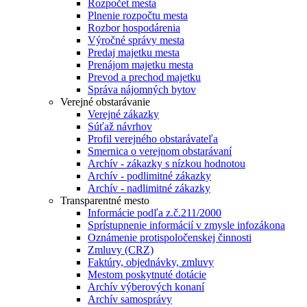
Rozpočet mesta
Plnenie rozpočtu mesta
Rozbor hospodárenia
Výročné správy mesta
Predaj majetku mesta
Prenájom majetku mesta
Prevod a prechod majetku
Správa nájomných bytov
Verejné obstarávanie
Verejné zákazky
Súťaž návrhov
Profil verejného obstarávateľa
Smernica o verejnom obstarávaní
Archív - zákazky s nízkou hodnotou
Archív - podlimitné zákazky
Archív - nadlimitné zákazky
Transparentné mesto
Informácie podľa z.č.211/2000
Sprístupnenie informácií v zmysle infozákona
Oznámenie protispoločenskej činnosti
Zmluvy (CRZ)
Faktúry, objednávky, zmluvy
Mestom poskytnuté dotácie
Archív výberových konaní
Archív samosprávy