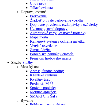
Chov psov
Túlavé zvieratá
Doprava, ostatné
Parkovanie
Žiadosť o trvalé parkovanie vozidla
Dopravné povolenia, rozkopávky a uzávierky
Územný generel dopravy
Autobusové karty , cestovné poriadky
Mapa mesta
Kamerový systém a ochrana majetku
Verejné osvetlenie
Zimná údržba
Pohrebiská, virtuálny cintorín
Prenájom hrobového miesta
Služby
Služby
Mestský úrad
Adresa, úradné hodiny
Klientské centrum
Kvalitný úrad
Prednosta MsÚ
Správne poplatky
Mobilná aplikácia
SMARTCity Šaľa
Bývanie
Prihlásenie na trvalý pobyt