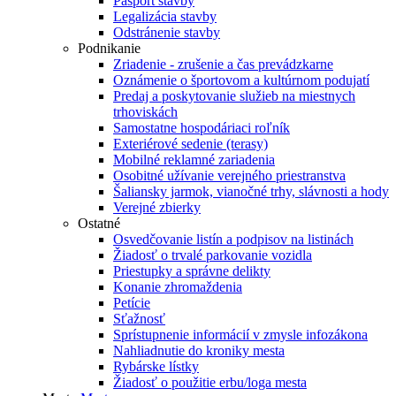
Pasport stavby
Legalizácia stavby
Odstránenie stavby
Podnikanie
Zriadenie - zrušenie a čas prevádzkarne
Oznámenie o športovom a kultúrnom podujatí
Predaj a poskytovanie služieb na miestnych
trhoviskách
Samostatne hospodáriaci roľník
Exteriérové sedenie (terasy)
Mobilné reklamné zariadenia
Osobitné užívanie verejného priestranstva
Šaliansky jarmok, vianočné trhy, slávnosti a hody
Verejné zbierky
Ostatné
Osvedčovanie listín a podpisov na listinách
Žiadosť o trvalé parkovanie vozidla
Priestupky a správne delikty
Konanie zhromaždenia
Petície
Sťažnosť
Sprístupnenie informácií v zmysle infozákona
Nahliadnutie do kroniky mesta
Rybárske lístky
Žiadosť o použitie erbu/loga mesta