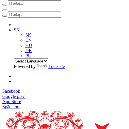
SK
SK
EN
HU
DE
PL
Powered by
Translate
Facebook
Google play
App Store
Späť hore