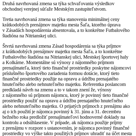
Druhá navrhovaná zmena sa týka schvaľovania výsledkov
obchodnej verejnej súťaže Mestským zastupiteľstvom.
Tretia navrhovaná zmena sa týka stanovenia minimálnej ceny
krátkodobých prenájmov majetku mesta Šaľa, ktorého úprava
v Zásadách hospodárenia absentovala, a to konkrétne Futbalového
štadióna na Nitrianskej ulici.
Štvrtá navrhovaná zmena Zásad hospodárenia sa týka príjmov
z krátkodobých prenájmov majetku mesta Šaľa, a to konkrétne
Futbalového štadióna na Nitrianskej ulici, Mestskej športovej haly
a Kolkárne. Momentálne sú výnosy z nájomného príjmom
prenajímateľa, ktorý tieto finančné prostriedky poskytne nájomcovi
príslušného športového zariadenia formou dotácie, ktorý tieto
finančné prostriedky použije na opravu a údržbu prenajatého
hnuteľného alebo nehnuteľného majetku. Referentka poslancom
predkladá návrh na zmenu a to v takom znení že, výnosy
z nájomného sú príjmom nájomcu, ktorý je povinný tieto finančné
prostriedky použiť na opravu a údržbu prenajatého hnuteľného
alebo nehnuteľného majetku. O prijatých príjmoch z prenájmu ako
aj o ich použití je nájomca povinný k 31. júnu a 31. decembru
bežného roka predložiť prenajímateľovi hodnoverné doklady na
kontrolu a odsúhlasenie. V prípade, ak nájomca použije príjmy
z prenájmu v rozpore s ustanovením, je nájomca povinný finančné
prostriedky vo výške takto použitých príjmov uhradiť na účet mesta