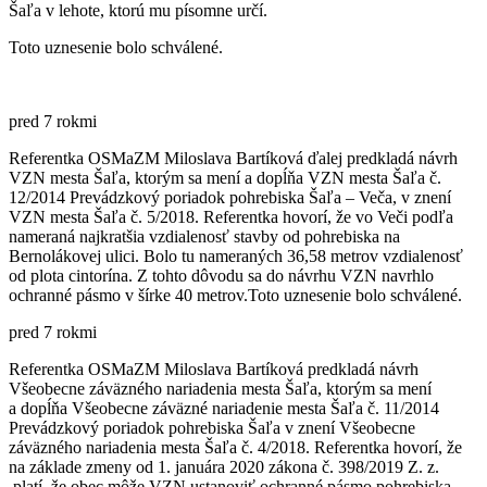
Šaľa v lehote, ktorú mu písomne určí.
Toto uznesenie bolo schválené.
pred 7 rokmi
Referentka OSMaZM Miloslava Bartíková ďalej predkladá návrh
VZN mesta Šaľa, ktorým sa mení a dopĺňa VZN mesta Šaľa č.
12/2014 Prevádzkový poriadok pohrebiska Šaľa – Veča, v znení
VZN mesta Šaľa č. 5/2018. Referentka hovorí, že vo Veči podľa
nameraná najkratšia vzdialenosť stavby od pohrebiska na
Bernolákovej ulici. Bolo tu nameraných 36,58 metrov vzdialenosť
od plota cintorína. Z tohto dôvodu sa do návrhu VZN navrhlo
ochranné pásmo v šírke 40 metrov.Toto uznesenie bolo schválené.
pred 7 rokmi
Referentka OSMaZM Miloslava Bartíková predkladá návrh
Všeobecne záväzného nariadenia mesta Šaľa, ktorým sa mení
a dopĺňa Všeobecne záväzné nariadenie mesta Šaľa č. 11/2014
Prevádzkový poriadok pohrebiska Šaľa v znení Všeobecne
záväzného nariadenia mesta Šaľa č. 4/2018. Referentka hovorí, že
na základe zmeny od 1. januára 2020 zákona č. 398/2019 Z. z.
platí, že obec môže VZN ustanoviť ochranné pásmo pohrebiska.