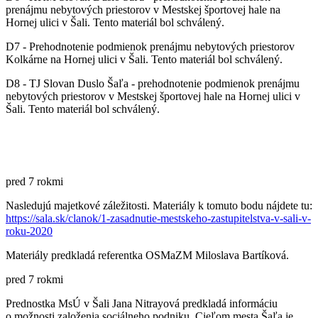
prenájmu nebytových priestorov v Mestskej športovej hale na
Hornej ulici v Šali. Tento materiál bol schválený.
D7 - Prehodnotenie podmienok prenájmu nebytových priestorov
Kolkárne na Hornej ulici v Šali. Tento materiál bol schválený.
D8 - TJ Slovan Duslo Šaľa - prehodnotenie podmienok prenájmu
nebytových priestorov v Mestskej športovej hale na Hornej ulici v
Šali. Tento materiál bol schválený.
pred 7 rokmi
Nasledujú majetkové záležitosti. Materiály k tomuto bodu nájdete tu:
https://sala.sk/clanok/1-
zasadnutie-mestskeho-
zastupitelstva-v-sali-v-
roku-
2020
Materiály predkladá referentka OSMaZM Miloslava Bartíková.
pred 7 rokmi
Prednostka MsÚ v Šali Jana Nitrayová predkladá informáciu
o možnosti založenia sociálneho podniku. Cieľom mesta Šaľa je