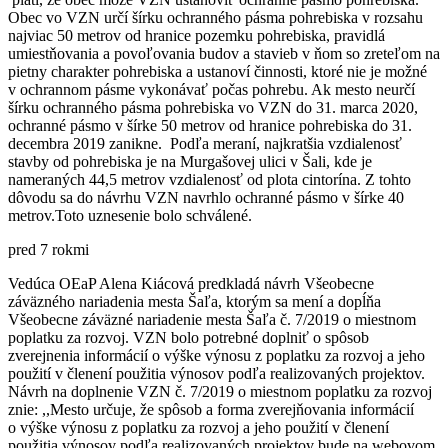
Obec vo VZN určí šírku ochranného pásma pohrebiska v rozsahu
najviac 50 metrov od hranice pozemku pohrebiska, pravidlá
umiestňovania a povoľovania budov a stavieb v ňom so zreteľom na
pietny charakter pohrebiska a ustanoví činnosti, ktoré nie je možné
v ochrannom pásme vykonávať počas pohrebu. Ak mesto neurčí
šírku ochranného pásma pohrebiska vo VZN do 31. marca 2020,
ochranné pásmo v šírke 50 metrov od hranice pohrebiska do 31.
decembra 2019 zanikne. Podľa meraní, najkratšia vzdialenosť
stavby od pohrebiska je na Murgašovej ulici v Šali, kde je
nameraných 44,5 metrov vzdialenosť od plota cintorína. Z tohto
dôvodu sa do návrhu VZN navrhlo ochranné pásmo v šírke 40
metrov.Toto uznesenie bolo schválené.
pred 7 rokmi
Vedúca OEaP Alena Kiácová predkladá návrh Všeobecne
záväzného nariadenia mesta Šaľa, ktorým sa mení a dopĺňa
Všeobecne záväzné nariadenie mesta Šaľa č. 7/2019 o miestnom
poplatku za rozvoj. VZN bolo potrebné doplniť o spôsob
zverejnenia informácií o výške výnosu z poplatku za rozvoj a jeho
použití v členení použitia výnosov podľa realizovaných projektov.
Návrh na doplnenie VZN č. 7/2019 o miestnom poplatku za rozvoj
znie: ,,Mesto určuje, že spôsob a forma zverejňovania informácií
o výške výnosu z poplatku za rozvoj a jeho použití v členení
použitia výnosov podľa realizovaných projektov bude na webovom