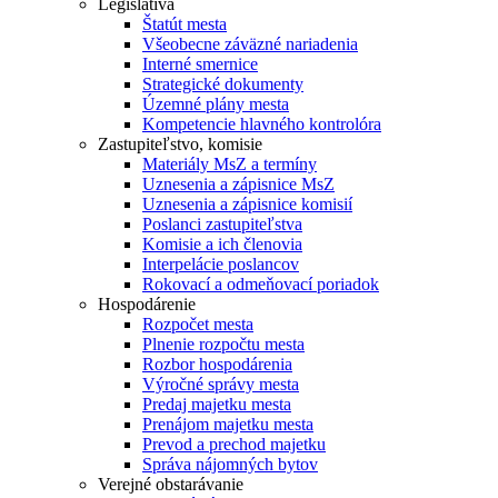
Legislatíva
Štatút mesta
Všeobecne záväzné nariadenia
Interné smernice
Strategické dokumenty
Územné plány mesta
Kompetencie hlavného kontrolóra
Zastupiteľstvo, komisie
Materiály MsZ a termíny
Uznesenia a zápisnice MsZ
Uznesenia a zápisnice komisií
Poslanci zastupiteľstva
Komisie a ich členovia
Interpelácie poslancov
Rokovací a odmeňovací poriadok
Hospodárenie
Rozpočet mesta
Plnenie rozpočtu mesta
Rozbor hospodárenia
Výročné správy mesta
Predaj majetku mesta
Prenájom majetku mesta
Prevod a prechod majetku
Správa nájomných bytov
Verejné obstarávanie