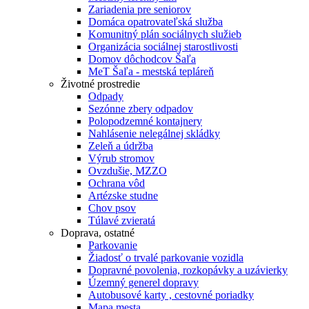
Zariadenia pre seniorov
Domáca opatrovateľská služba
Komunitný plán sociálnych služieb
Organizácia sociálnej starostlivosti
Domov dôchodcov Šaľa
MeT Šaľa - mestská tepláreň
Životné prostredie
Odpady
Sezónne zbery odpadov
Polopodzemné kontajnery
Nahlásenie nelegálnej skládky
Zeleň a údržba
Výrub stromov
Ovzdušie, MZZO
Ochrana vôd
Artézske studne
Chov psov
Túlavé zvieratá
Doprava, ostatné
Parkovanie
Žiadosť o trvalé parkovanie vozidla
Dopravné povolenia, rozkopávky a uzávierky
Územný generel dopravy
Autobusové karty , cestovné poriadky
Mapa mesta