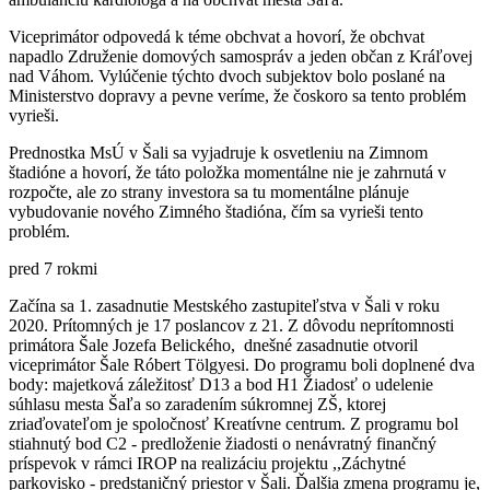
Viceprimátor odpovedá k téme obchvat a hovorí, že obchvat
napadlo Združenie domových samospráv a jeden občan z Kráľovej
nad Váhom. Vylúčenie týchto dvoch subjektov bolo poslané na
Ministerstvo dopravy a pevne veríme, že čoskoro sa tento problém
vyrieši.
Prednostka MsÚ v Šali sa vyjadruje k osvetleniu na Zimnom
štadióne a hovorí, že táto položka momentálne nie je zahrnutá v
rozpočte, ale zo strany investora sa tu momentálne plánuje
vybudovanie nového Zimného štadióna, čím sa vyrieši tento
problém.
pred 7 rokmi
Začína sa 1. zasadnutie Mestského zastupiteľstva v Šali v roku
2020. Prítomných je 17 poslancov z 21. Z dôvodu neprítomnosti
primátora Šale Jozefa Belického, dnešné zasadnutie otvoril
viceprimátor Šale Róbert Tölgyesi. Do programu boli doplnené dva
body: majetková záležitosť D13 a bod H1 Žiadosť o udelenie
súhlasu mesta Šaľa so zaradením súkromnej ZŠ, ktorej
zriaďovateľom je spoločnosť Kreatívne centrum. Z programu bol
stiahnutý bod C2 - predloženie žiadosti o nenávratný finančný
príspevok v rámci IROP na realizáciu projektu ,,Záchytné
parkovisko - predstaničný priestor v Šali. Ďalšia zmena programu je,