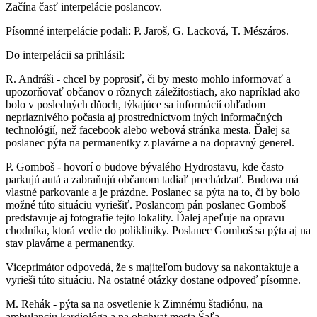
Začína časť interpelácie poslancov.
Písomné interpelácie podali: P. Jaroš, G. Lacková, T. Mészáros.
Do interpelácii sa prihlásil:
R. Andráši - chcel by poprosiť, či by mesto mohlo informovať a
upozorňovať občanov o rôznych záležitostiach, ako napríklad ako
bolo v posledných dňoch, týkajúce sa informácií ohľadom
nepriaznivého počasia aj prostredníctvom iných informačných
technológií, než facebook alebo webová stránka mesta. Ďalej sa
poslanec pýta na permanentky z plavárne a na dopravný generel.
P. Gomboš - hovorí o budove bývalého Hydrostavu, kde často
parkujú autá a zabraňujú občanom tadiaľ prechádzať. Budova má
vlastné parkovanie a je prázdne. Poslanec sa pýta na to, či by bolo
možné túto situáciu vyriešiť. Poslancom pán poslanec Gomboš
predstavuje aj fotografie tejto lokality. Ďalej apeľuje na opravu
chodníka, ktorá vedie do polikliniky. Poslanec Gomboš sa pýta aj na
stav plavárne a permanentky.
Viceprimátor odpovedá, že s majiteľom budovy sa nakontaktuje a
vyrieši túto situáciu. Na ostatné otázky dostane odpoveď písomne.
M. Rehák - pýta sa na osvetlenie k Zimnému štadiónu, na
ambulanciu kardiológa a na obchvat mesta Šaľa.