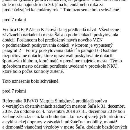
sídle mesta najneskôr do 30. júna kalendárneho roka za
predchádzajúci kalendárny rok.“ Toto uznesenie bolo schválené.
pred 7 rokmi
Vedúca OEaP Alena Kiácová ďalej predkladá návrh Všeobecne
záväzného nariadenia mesta Šaľa o podmienkach poskytovania
dotácií. Poslancom bol predložený návrh nového VZN
o podmienkach poskytovania dotácií, v ktorom je vypustený
paragraf 2 – Formy poskytovania dotácií a paragraf 6 Osobitne
rozpočtované dotácie, ktoré upravovali poskytovanie dotácií
športovým klubom, ktoré majú v prenájme majetok mesta. Týmto
spôsobom mesto odstráni porušenie uvedené v protokole NKÚ,
ktoré bolo počas kontroly zistené.
Toto uznesenie bolo schválené.
pred 7 rokmi
Referentka RPaVO Margita Simighová predkladá správu
o verejných obstarávaniach zadaných mestom Šaľa k 31. decembru
2019. Za obdobie od 4. novembra 2019 až 31. decembra 2019 boli
zadané zákazky s nízkou hodnotou ako rozvoj verejných priestorov
a cyklistickej dopravy v zásadách udržateľnej mobility, montáž
a demontáž vianočnej výzdoby v meste Šaľa, dodanie bezdrôtových