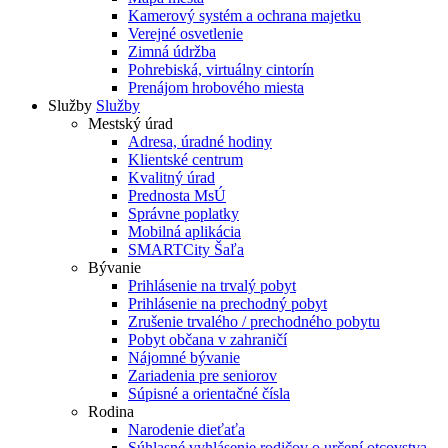
Kamerový systém a ochrana majetku
Verejné osvetlenie
Zimná údržba
Pohrebiská, virtuálny cintorín
Prenájom hrobového miesta
Služby
Služby
Mestský úrad
Adresa, úradné hodiny
Klientské centrum
Kvalitný úrad
Prednosta MsÚ
Správne poplatky
Mobilná aplikácia
SMARTCity Šaľa
Bývanie
Prihlásenie na trvalý pobyt
Prihlásenie na prechodný pobyt
Zrušenie trvalého / prechodného pobytu
Pobyt občana v zahraničí
Nájomné bývanie
Zariadenia pre seniorov
Súpisné a orientačné čísla
Rodina
Narodenie dieťaťa
Súhlasné vyhlásenie rodičov o určení otcovstva