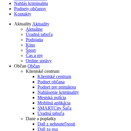
Nahlás kriminalitu
Podnety občanov
Kontakty
Aktuality
Aktuality
Aktuálne
Úradná tabuľa
Podujatia
Kino
Šport
Čas a my
Online správy
Občan
Občan
Klientské centrum
Klientské centrum
Podnet občana
Podnet pre primátora
Nahlásenie kriminality
Mestská polícia
Mobilná aplikácia
SMARTCity Šaľa
Úradná tabuľa
Dane a poplatky
Daň z nehnuteľnosti
Daň za psa