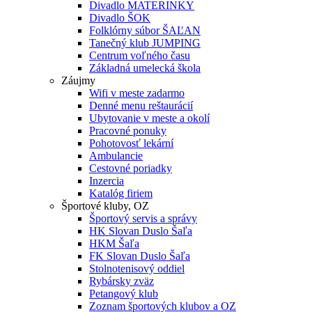
Divadlo MATERINKY
Divadlo ŠOK
Folklórny súbor ŠAĽAN
Tanečný klub JUMPING
Centrum voľného času
Základná umelecká škola
Záujmy
Wifi v meste zadarmo
Denné menu reštaurácií
Ubytovanie v meste a okolí
Pracovné ponuky
Pohotovosť lekární
Ambulancie
Cestovné poriadky
Inzercia
Katalóg firiem
Športové kluby, OZ
Športový servis a správy
HK Slovan Duslo Šaľa
HKM Šaľa
FK Slovan Duslo Šaľa
Stolnotenisový oddiel
Rybársky zväz
Petangový klub
Zoznam športových klubov a OZ