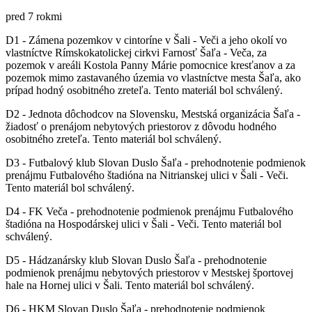
pred 7 rokmi
D1 - Zámena pozemkov v cintoríne v Šali - Veči a jeho okolí vo
vlastníctve Rímskokatolickej cirkvi Farnosť Šaľa - Veča, za
pozemok v areáli Kostola Panny Márie pomocnice kresťanov a za
pozemok mimo zastavaného územia vo vlastníctve mesta Šaľa, ako
prípad hodný osobitného zreteľa. Tento materiál bol schválený.
D2 - Jednota dôchodcov na Slovensku, Mestská organizácia Šaľa -
žiadosť o prenájom nebytových priestorov z dôvodu hodného
osobitného zreteľa. Tento materiál bol schválený.
D3 - Futbalový klub Slovan Duslo Šaľa - prehodnotenie podmienok
prenájmu Futbalového štadióna na Nitrianskej ulici v Šali - Veči.
Tento materiál bol schválený.
D4 - FK Veča - prehodnotenie podmienok prenájmu Futbalového
štadióna na Hospodárskej ulici v Šali - Veči. Tento materiál bol
schválený.
D5 - Hádzanársky klub Slovan Duslo Šaľa - prehodnotenie
podmienok prenájmu nebytových priestorov v Mestskej športovej
hale na Hornej ulici v Šali. Tento materiál bol schválený.
D6 - HKM Slovan Duslo Šaľa - prehodnotenie podmienok