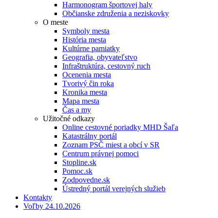
Harmonogram športovej haly
Občianske združenia a neziskovky
O meste
Symboly mesta
História mesta
Kultúrne pamiatky
Geografia, obyvateľstvo
Infraštruktúra, cestovný ruch
Ocenenia mesta
Tvorivý čin roka
Kronika mesta
Mapa mesta
Čas a my
Užitočné odkazy
Online cestovné poriadky MHD Šaľa
Katastrálny portál
Zoznam PSČ miest a obcí v SR
Centrum právnej pomoci
Stopline.sk
Pomoc.sk
Zodpovedne.sk
Ústredný portál verejných služieb
Kontakty
Voľby 24.10.2026