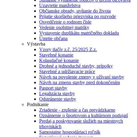
Uzavretie manželstva
Občianske obrady, uvítanie do života
Prijatie skoršieho priezviska po rozvode
Osvedčenie o rodnom čísle
Vedenie osobitnej matriky
Vystavenie duplikátu matričného dokladu
Úmrtie občana
Výstavba
Vzory tlačív z.č. 25/2025 Z.z.
Stavebné konanie
Kolaudačné konanie
Drobné a jednoduché stavby, prípojky
Stavebné a udržiavacie práce
Návrh na povolenie zmeny v užívaní stavby
Návrh na zmenu stavby pred dokončením
Pasport stavby
Legalizácia stavby
Odstránenie stavby
Podnikanie
Zriadenie - zrušenie a čas prevádzkarne
Oznámenie o športovom a kultúrnom podujatí
Predaj a poskytovanie služieb na miestnych
trhoviskách
Samostatne hospodáriaci roľník