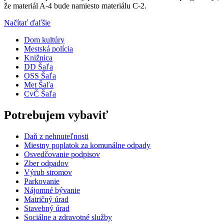
že materiál A-4 bude namiesto materiálu C-2.
Načítať ďaľšie
Dom kultúry
Mestská polícia
Knižnica
DD Šaľa
OSS Šaľa
Met Šaľa
CvČ Šaľa
Potrebujem vybaviť
Daň z nehnuteľnosti
Miestny poplatok za komunálne odpady
Osvedčovanie podpisov
Zber odpadov
Výrub stromov
Parkovanie
Nájomné bývanie
Matričný úrad
Stavebný úrad
Sociálne a zdravotné služby