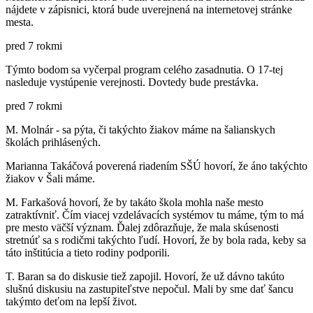
nájdete v zápisnici, ktorá bude uverejnená na internetovej stránke
mesta.
pred 7 rokmi
Týmto bodom sa vyčerpal program celého zasadnutia. O 17-tej
nasleduje vystúpenie verejnosti. Dovtedy bude prestávka.
pred 7 rokmi
M. Molnár - sa pýta, či takýchto žiakov máme na šalianskych
školách prihlásených.
Marianna Takáčová poverená riadením SŠÚ hovorí, že áno takýchto
žiakov v Šali máme.
M. Farkašová hovorí, že by takáto škola mohla naše mesto
zatraktívniť. Čím viacej vzdelávacích systémov tu máme, tým to má
pre mesto väčší význam. Ďalej zdôrazňuje, že mala skúsenosti
stretnúť sa s rodičmi takýchto ľudí. Hovorí, že by bola rada, keby sa
táto inštitúcia a tieto rodiny podporili.
T. Baran sa do diskusie tiež zapojil. Hovorí, že už dávno takúto
slušnú diskusiu na zastupiteľstve nepočul. Mali by sme dať šancu
takýmto deťom na lepší život.