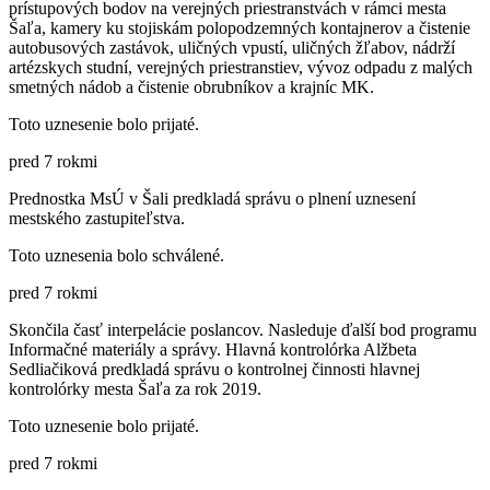
prístupových bodov na verejných priestranstvách v rámci mesta
Šaľa, kamery ku stojiskám polopodzemných kontajnerov a čistenie
autobusových zastávok, uličných vpustí, uličných žľabov, nádrží
artézskych studní, verejných priestranstiev, vývoz odpadu z malých
smetných nádob a čistenie obrubníkov a krajníc MK.
Toto uznesenie bolo prijaté.
pred 7 rokmi
Prednostka MsÚ v Šali predkladá správu o plnení uznesení
mestského zastupiteľstva.
Toto uznesenia bolo schválené.
pred 7 rokmi
Skončila časť interpelácie poslancov. Nasleduje ďalší bod programu
Informačné materiály a správy. Hlavná kontrolórka Alžbeta
Sedliačiková predkladá správu o kontrolnej činnosti hlavnej
kontrolórky mesta Šaľa za rok 2019.
Toto uznesenie bolo prijaté.
pred 7 rokmi