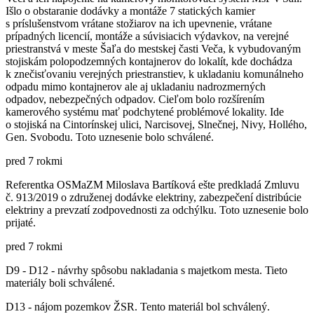
Išlo o obstaranie dodávky a montáže 7 statických kamier
s príslušenstvom vrátane stožiarov na ich upevnenie, vrátane
prípadných licencií, montáže a súvisiacich výdavkov, na verejné
priestranstvá v meste Šaľa do mestskej časti Veča, k vybudovaným
stojiskám polopodzemných kontajnerov do lokalít, kde dochádza
k znečisťovaniu verejných priestranstiev, k ukladaniu komunálneho
odpadu mimo kontajnerov ale aj ukladaniu nadrozmerných
odpadov, nebezpečných odpadov. Cieľom bolo rozšírením
kamerového systému mať podchytené problémové lokality. Ide
o stojiská na Cintorínskej ulici, Narcisovej, Slnečnej, Nivy, Hollého,
Gen. Svobodu. Toto uznesenie bolo schválené.
pred 7 rokmi
Referentka OSMaZM Miloslava Bartíková ešte predkladá Zmluvu
č. 913/2019 o združenej dodávke elektriny, zabezpečení distribúcie
elektriny a prevzatí zodpovednosti za odchýlku. Toto uznesenie bolo
prijaté.
pred 7 rokmi
D9 - D12 - návrhy spôsobu nakladania s majetkom mesta. Tieto
materiály boli schválené.
D13 - nájom pozemkov ŽSR. Tento materiál bol schválený.