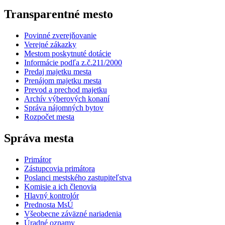
Transparentné mesto
Povinné zverejňovanie
Verejné zákazky
Mestom poskytnuté dotácie
Informácie podľa z.č.211/2000
Predaj majetku mesta
Prenájom majetku mesta
Prevod a prechod majetku
Archív výberových konaní
Správa nájomných bytov
Rozpočet mesta
Správa mesta
Primátor
Zástupcovia primátora
Poslanci mestského zastupiteľstva
Komisie a ich členovia
Hlavný kontrolór
Prednosta MsÚ
Všeobecne záväzné nariadenia
Úradné oznamy