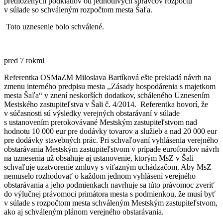
predložených podkladov od jednotlivých správcov rozpočtu
v súlade so schváleným rozpočtom mesta Šaľa.
Toto uznesenie bolo schválené.
pred 7 rokmi
Referentka OSMaZM Miloslava Bartíková ešte prekladá návrh na
zmenu interného predpisu mesta ,,Zásady hospodárenia s majetkom
mesta Šaľa“ v znení neskorších dodatkov, scháleného Uznesením
Mestského zastupiteľstva v Šali č. 4/2014. Referentka hovorí, že
v súčasnosti sú výsledky verejných obstarávaní v súlade
s ustanovením prerokovávané Mestským zastupiteľstvom nad
hodnotu 10 000 eur pre dodávky tovarov a služieb a nad 20 000 eur
pre dodávky stavebných prác. Pri schvaľovaní vyhlásenia verejného
obstarávania Mestským zastupiteľstvom v prípade eurofondov návrh
na uznesenia už obsahuje aj ustanovenie, ktorým MsZ v Šali
schvaľuje uzatvorenie zmluvy s víťazným uchádzačom. Aby MsZ
nemuselo rozhodovať o každom jednom vyhlásení verejného
obstarávania a jeho podmienkach navrhuje sa túto právomoc zveriť
do výlučnej právomoci primátora mesta s podmienkou, že musí byť
v súlade s rozpočtom mesta schváleným Mestským zastupiteľstvom,
ako aj schváleným plánom verejného obstarávania.