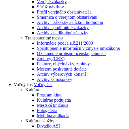
Verejné zákazky
Súťaž návrhov
Profil verejného obstarávateľa
Smernica o verejnom obstarávaní
Archív - zákazky s nízkou hodnotou
Archív - podlimitné zákazky
Archív - nadlimitné zákazky
Transparentné mesto
Informácie podľa z.č.211/2000
Sprístupnenie informácií v zmysle infozákona
Oznámenie protispoločenskej činnosti
Zmluvy (CRZ)
Faktúry, objednávky, zmluvy
Mestom poskytnuté dotácie
Archív výberových konaní
Archív samosprávy
Voľný čas
Voľný čas
Kultúra
Program kina
Kultúrne podujatia
Mestská knižnica
Fotogaléria
Mobilná aplikácia
Kultúrne služby
Divadlo ASI