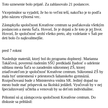
Toto uznesenie bolo prijaté. Za zahlasovalo 21 poslancov.
Viceprimátor sa vyjadril, že ho to veľmi teší, nakoľko je to podľa
jeho názoru výborná vec.
Zástupkyňa spoločnosti Kreatívne centrum sa poďakovala všetkým
poslancom a mestu Šaľa. Hovorí, že je dojatá a že toto je jej život.
Hovorí, že spoločnosť urobí všetko preto, aby vzdelanie v Šali pre
deti bolo čo najkvalitnejšie.
pred 7 rokmi
Nasleduje materiál, ktorý bol do programu doplnený. Marianna
Takáčová, poverená riadením SŠÚ predkladá žiadosť o udelenie
súhlasu mesta Šaľa so zaradením súkromnej ZŠ, ktorej
zriaďovateľom je spoločnosť Kreatívne centrum. Súkromná ZŠ by
mala byť umiestnená v priestoroch šalianskeho gymnáziá.
Rozpočtovaná bude z Ministerstva vnútra SR. Jediný dopad na
mesto bude mať príspevok na školskú jedáleň. Vyučovali by v nej
špecializovaný učitelia a venovali by sa deťom individuálne.
Prítomní sú aj zástupcovia spoločnosti Kreatívne centrum. Do
diskusie sa prihlásil: