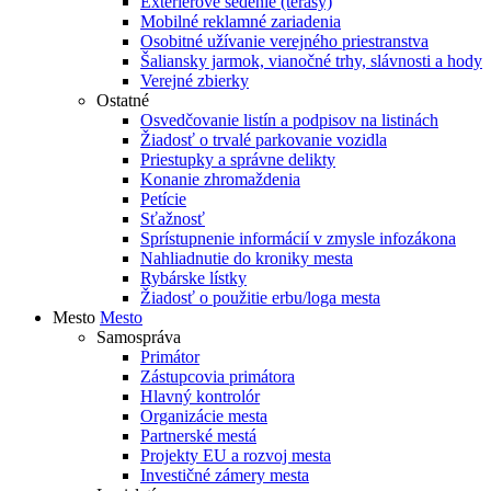
Exteriérové sedenie (terasy)
Mobilné reklamné zariadenia
Osobitné užívanie verejného priestranstva
Šaliansky jarmok, vianočné trhy, slávnosti a hody
Verejné zbierky
Ostatné
Osvedčovanie listín a podpisov na listinách
Žiadosť o trvalé parkovanie vozidla
Priestupky a správne delikty
Konanie zhromaždenia
Petície
Sťažnosť
Sprístupnenie informácií v zmysle infozákona
Nahliadnutie do kroniky mesta
Rybárske lístky
Žiadosť o použitie erbu/loga mesta
Mesto
Mesto
Samospráva
Primátor
Zástupcovia primátora
Hlavný kontrolór
Organizácie mesta
Partnerské mestá
Projekty EU a rozvoj mesta
Investičné zámery mesta