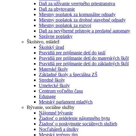
Daň za užívanie verejného priestranstva
Daň za ubytovanie
Miestny poplatok za komunálne odpady
Miestny poplatok za drobné stavebné odpady
Miestny poplatok za rozvoj
Daň za nevýherné prístroje a predajné automaty
Správne poplatky
Školstvo, mládež
Školský úrad
Pravidlá pre prijímanie detí do jaslí
Pravidlá pre prijímanie detí do materských škôl
Pravidlá pre prijímanie detí do základných škôl
Materské školy
Základné školy a špeciálna ZŠ
Stredné školy
Umelecké školy
Centrum voľného času
Edupage
Mestský parlament mladých
Bývanie, sociálne služby
Nájomné bývanie
Žiadosť o pridelenie nájomného bytu
Žiadosť o poskytnutie sociálnych služieb
Nocľaháreň a útulky
Mestský terénny tím