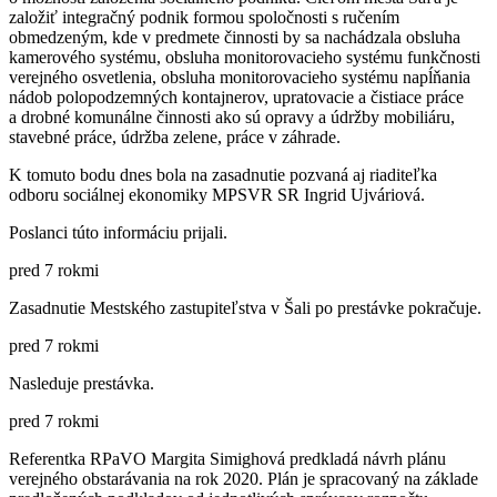
založiť integračný podnik formou spoločnosti s ručením
obmedzeným, kde v predmete činnosti by sa nachádzala obsluha
kamerového systému, obsluha monitorovacieho systému funkčnosti
verejného osvetlenia, obsluha monitorovacieho systému napĺňania
nádob polopodzemných kontajnerov, upratovacie a čistiace práce
a drobné komunálne činnosti ako sú opravy a údržby mobiliáru,
stavebné práce, údržba zelene, práce v záhrade.
K tomuto bodu dnes bola na zasadnutie pozvaná aj riaditeľka
odboru sociálnej ekonomiky MPSVR SR Ingrid Ujváriová.
Poslanci túto informáciu prijali.
pred 7 rokmi
Zasadnutie Mestského zastupiteľstva v Šali po prestávke pokračuje.
pred 7 rokmi
Nasleduje prestávka.
pred 7 rokmi
Referentka RPaVO Margita Simighová predkladá návrh plánu
verejného obstarávania na rok 2020. Plán je spracovaný na základe