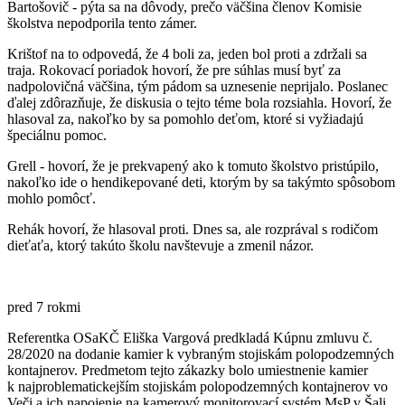
Bartošovič - pýta sa na dôvody, prečo väčšina členov Komisie
školstva nepodporila tento zámer.
Krištof na to odpovedá, že 4 boli za, jeden bol proti a zdržali sa
traja. Rokovací poriadok hovorí, že pre súhlas musí byť za
nadpolovičná väčšina, tým pádom sa uznesenie neprijalo. Poslanec
ďalej zdôrazňuje, že diskusia o tejto téme bola rozsiahla. Hovorí, že
hlasoval za, nakoľko by sa pomohlo deťom, ktoré si vyžiadajú
špeciálnu pomoc.
Grell - hovorí, že je prekvapený ako k tomuto školstvo pristúpilo,
nakoľko ide o hendikepované deti, ktorým by sa takýmto spôsobom
mohlo pomôcť.
Rehák hovorí, že hlasoval proti. Dnes sa, ale rozprával s rodičom
dieťaťa, ktorý takúto školu navštevuje a zmenil názor.
pred 7 rokmi
Referentka OSaKČ Eliška Vargová predkladá Kúpnu zmluvu č.
28/2020 na dodanie kamier k vybraným stojiskám polopodzemných
kontajnerov. Predmetom tejto zákazky bolo umiestnenie kamier
k najproblematickejším stojiskám polopodzemných kontajnerov vo
Veči a ich napojenie na kamerový monitorovací systém MsP v Šali.