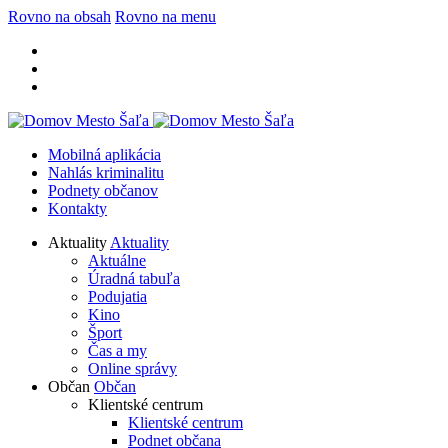
Rovno na obsah
Rovno na menu
Mobilná aplikácia
Nahlás kriminalitu
Podnety občanov
Kontakty
Aktuality
Aktuality
Aktuálne
Úradná tabuľa
Podujatia
Kino
Šport
Čas a my
Online správy
Občan
Občan
Klientské centrum
Klientské centrum
Podnet občana