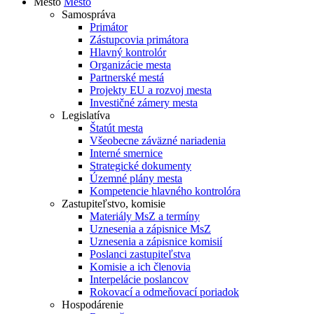
Mesto
Mesto
Samospráva
Primátor
Zástupcovia primátora
Hlavný kontrolór
Organizácie mesta
Partnerské mestá
Projekty EU a rozvoj mesta
Investičné zámery mesta
Legislatíva
Štatút mesta
Všeobecne záväzné nariadenia
Interné smernice
Strategické dokumenty
Územné plány mesta
Kompetencie hlavného kontrolóra
Zastupiteľstvo, komisie
Materiály MsZ a termíny
Uznesenia a zápisnice MsZ
Uznesenia a zápisnice komisií
Poslanci zastupiteľstva
Komisie a ich členovia
Interpelácie poslancov
Rokovací a odmeňovací poriadok
Hospodárenie