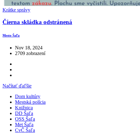
Krátke správy
Čierna skládka odstránená
Mesto Šaľa
Nov 18, 2024
2709 zobrazení
Načítať ďaľšie
Dom kultúry
Mestská polícia
Knižnica
DD Šaľa
OSS Šaľa
Met Šaľa
CvČ Šaľa