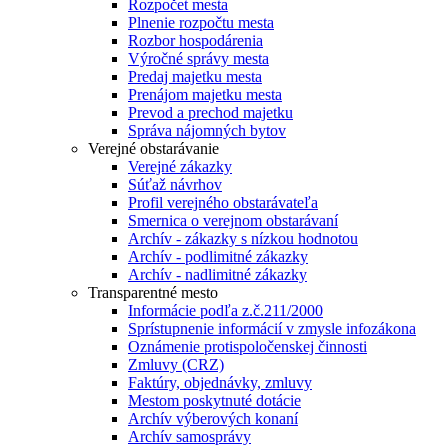
Rozpočet mesta
Plnenie rozpočtu mesta
Rozbor hospodárenia
Výročné správy mesta
Predaj majetku mesta
Prenájom majetku mesta
Prevod a prechod majetku
Správa nájomných bytov
Verejné obstarávanie
Verejné zákazky
Súťaž návrhov
Profil verejného obstarávateľa
Smernica o verejnom obstarávaní
Archív - zákazky s nízkou hodnotou
Archív - podlimitné zákazky
Archív - nadlimitné zákazky
Transparentné mesto
Informácie podľa z.č.211/2000
Sprístupnenie informácií v zmysle infozákona
Oznámenie protispoločenskej činnosti
Zmluvy (CRZ)
Faktúry, objednávky, zmluvy
Mestom poskytnuté dotácie
Archív výberových konaní
Archív samosprávy