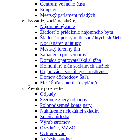
Centrum voľného času
Edupage
Mestský parlament mladých
Bývanie, sociálne služby
Nájomné bývanie
Žiadosť o pridelenie nájomného bytu
Žiadosť o poskytnutie sociálnych služieb
Nocľaháreň a útulky
Mestský terénny tím
Zariadenia pre seniorov
Domáca opatrovateľská služba
Komunitný plán sociálnych služieb
Organizácia sociálnej starostlivosti
Domov dôchodcov Šaľa
MeT Šaľa - mestská tepláreň
Životné prostredie
Odpady
Sezónne zbery odpadov
Polopodzemné kontajnery
Nahlásenie nelegálnej skládky
Zeleň a údržba
Výrub stromov
Ovzdušie, MZZO
Ochrana vôd
Artézske studne