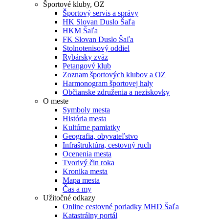
Športové kluby, OZ
Športový servis a správy
HK Slovan Duslo Šaľa
HKM Šaľa
FK Slovan Duslo Šaľa
Stolnotenisový oddiel
Rybársky zväz
Petangový klub
Zoznam športových klubov a OZ
Harmonogram športovej haly
Občianske združenia a neziskovky
O meste
Symboly mesta
História mesta
Kultúrne pamiatky
Geografia, obyvateľstvo
Infraštruktúra, cestovný ruch
Ocenenia mesta
Tvorivý čin roka
Kronika mesta
Mapa mesta
Čas a my
Užitočné odkazy
Online cestovné poriadky MHD Šaľa
Katastrálny portál