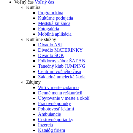
Voľný čas
Voľný čas
Kultúra
Program kina
Kultúrne podujatia
Mestská knižnica
Fotogaléria
Mobilná aplikácia
Kultúrne služby
Divadlo ASI
Divadlo MATERINKY
Divadlo ŠOK
Folklórny súbor ŠAĽAN
Tanečný klub JUMPING
Centrum voľného času
Základná umelecká škola
Záujmy
Wifi v meste zadarmo
Denné menu reštaurácií
Ubytovanie v meste a okolí
Pracovné ponuky
Pohotovosť lekární
Ambulancie
Cestovné poriadky
Inzercia
Katalóg firiem