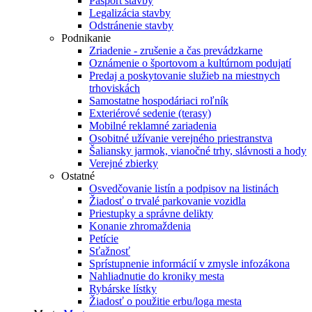
Pasport stavby
Legalizácia stavby
Odstránenie stavby
Podnikanie
Zriadenie - zrušenie a čas prevádzkarne
Oznámenie o športovom a kultúrnom podujatí
Predaj a poskytovanie služieb na miestnych
trhoviskách
Samostatne hospodáriaci roľník
Exteriérové sedenie (terasy)
Mobilné reklamné zariadenia
Osobitné užívanie verejného priestranstva
Šaliansky jarmok, vianočné trhy, slávnosti a hody
Verejné zbierky
Ostatné
Osvedčovanie listín a podpisov na listinách
Žiadosť o trvalé parkovanie vozidla
Priestupky a správne delikty
Konanie zhromaždenia
Petície
Sťažnosť
Sprístupnenie informácií v zmysle infozákona
Nahliadnutie do kroniky mesta
Rybárske lístky
Žiadosť o použitie erbu/loga mesta