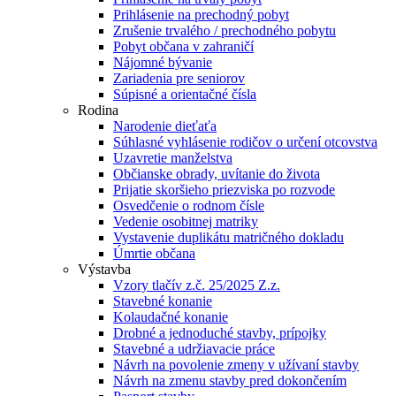
Prihlásenie na prechodný pobyt
Zrušenie trvalého / prechodného pobytu
Pobyt občana v zahraničí
Nájomné bývanie
Zariadenia pre seniorov
Súpisné a orientačné čísla
Rodina
Narodenie dieťaťa
Súhlasné vyhlásenie rodičov o určení otcovstva
Uzavretie manželstva
Občianske obrady, uvítanie do života
Prijatie skoršieho priezviska po rozvode
Osvedčenie o rodnom čísle
Vedenie osobitnej matriky
Vystavenie duplikátu matričného dokladu
Úmrtie občana
Výstavba
Vzory tlačív z.č. 25/2025 Z.z.
Stavebné konanie
Kolaudačné konanie
Drobné a jednoduché stavby, prípojky
Stavebné a udržiavacie práce
Návrh na povolenie zmeny v užívaní stavby
Návrh na zmenu stavby pred dokončením