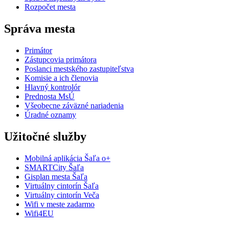
Rozpočet mesta
Správa mesta
Primátor
Zástupcovia primátora
Poslanci mestského zastupiteľstva
Komisie a ich členovia
Hlavný kontrolór
Prednosta MsÚ
Všeobecne záväzné nariadenia
Úradné oznamy
Užitočné služby
Mobilná aplikácia Šaľa o+
SMARTCity Šaľa
Gisplan mesta Šaľa
Virtuálny cintorín Šaľa
Virtuálny cintorín Veča
Wifi v meste zadarmo
Wifi4EU