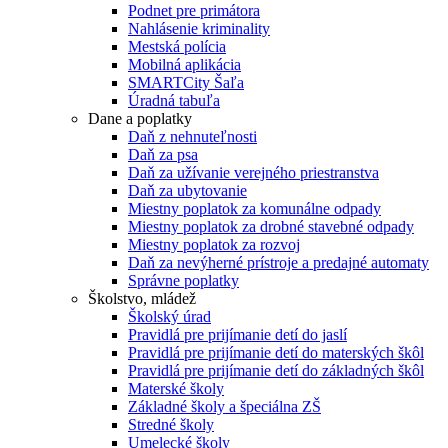
Podnet pre primátora
Nahlásenie kriminality
Mestská polícia
Mobilná aplikácia
SMARTCity Šaľa
Úradná tabuľa
Dane a poplatky
Daň z nehnuteľnosti
Daň za psa
Daň za užívanie verejného priestranstva
Daň za ubytovanie
Miestny poplatok za komunálne odpady
Miestny poplatok za drobné stavebné odpady
Miestny poplatok za rozvoj
Daň za nevýherné prístroje a predajné automaty
Správne poplatky
Školstvo, mládež
Školský úrad
Pravidlá pre prijímanie detí do jaslí
Pravidlá pre prijímanie detí do materských škôl
Pravidlá pre prijímanie detí do základných škôl
Materské školy
Základné školy a špeciálna ZŠ
Stredné školy
Umelecké školy