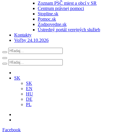
Zoznam PSČ miest a obcí v SR
Centrum právnej pomoci
Stopline.sk
Pomoc.sk
Zodpovedne.sk
Ústredný portál verejných služieb
Kontakty
Voľby 24.10.2026
SK
SK
EN
HU
DE
PL
Facebook