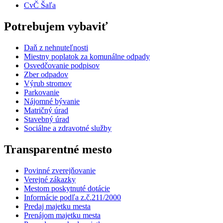
CvČ Šaľa
Potrebujem vybaviť
Daň z nehnuteľnosti
Miestny poplatok za komunálne odpady
Osvedčovanie podpisov
Zber odpadov
Výrub stromov
Parkovanie
Nájomné bývanie
Matričný úrad
Stavebný úrad
Sociálne a zdravotné služby
Transparentné mesto
Povinné zverejňovanie
Verejné zákazky
Mestom poskytnuté dotácie
Informácie podľa z.č.211/2000
Predaj majetku mesta
Prenájom majetku mesta