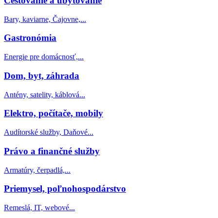
Cestovanie a ubytovanie
Bary, kaviarne, Čajovne,...
Gastronómia
Energie pre domácnosť,...
Dom, byt, záhrada
Antény, satelity, káblová...
Elektro, počítače, mobily
Audítorské služby, Daňové...
Právo a finančné služby
Armatúry, čerpadlá,...
Priemysel, poľnohospodárstvo
Remeslá, IT, webové...