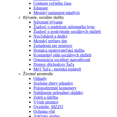
Centrum voľného času
Edupage
Mestský parlament mladých
Bývanie, sociálne služby
Nájomné bývanie
Žiadosť o pridelenie nájomného bytu
Žiadosť o poskytnutie sociálnych služieb
Nocľaháreň a útulky
Mestský terénny tím
Zariadenia pre seniorov
Domáca opatrovateľská služba
Komunitný plán sociálnych služieb
Organizácia sociálnej starostlivosti
Domov dôchodcov Šaľa
MeT Šaľa - mestská tepláreň
Životné prostredie
Odpady
Sezónne zbery odpadov
Polopodzemné kontajnery
Nahlásenie nelegálnej skládky
Zeleň a údržba
Výrub stromov
Ovzdušie, MZZO
Ochrana vôd
Artézske studne