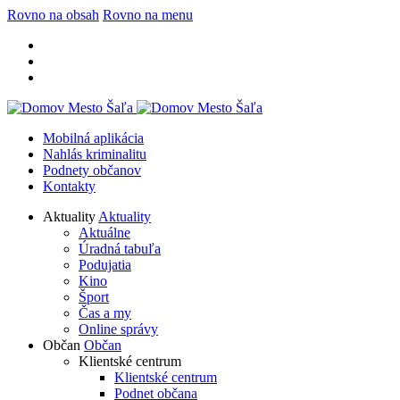
Rovno na obsah
Rovno na menu
Mobilná aplikácia
Nahlás kriminalitu
Podnety občanov
Kontakty
Aktuality
Aktuality
Aktuálne
Úradná tabuľa
Podujatia
Kino
Šport
Čas a my
Online správy
Občan
Občan
Klientské centrum
Klientské centrum
Podnet občana