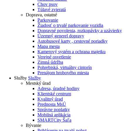
Chov psov
Túlavé zvieratá
Doprava, ostatné
Parkovanie
Žiadosť o trvalé parkovanie vozidla
Dopravné povolenia, rozkopávky a uzávierky
Územný generel dopravy
Autobusové karty , cestovné poriadky
Mapa mesta
Kamerový systém a ochrana majetku
Verejné osvetlenie
Zimná údržba
Pohrebiská, virtuálny cintorín
Prenájom hrobového miesta
Služby
Služby
Mestský úrad
Adresa, úradné hodiny
Klientské centrum
Kvalitný úrad
Prednosta MsÚ
Správne poplatky
Mobilná aplikácia
SMARTCity Šaľa
Bývanie
Prihlásenie na trvalý pobyt