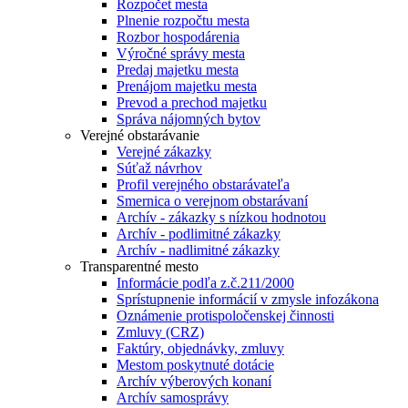
Rozpočet mesta
Plnenie rozpočtu mesta
Rozbor hospodárenia
Výročné správy mesta
Predaj majetku mesta
Prenájom majetku mesta
Prevod a prechod majetku
Správa nájomných bytov
Verejné obstarávanie
Verejné zákazky
Súťaž návrhov
Profil verejného obstarávateľa
Smernica o verejnom obstarávaní
Archív - zákazky s nízkou hodnotou
Archív - podlimitné zákazky
Archív - nadlimitné zákazky
Transparentné mesto
Informácie podľa z.č.211/2000
Sprístupnenie informácií v zmysle infozákona
Oznámenie protispoločenskej činnosti
Zmluvy (CRZ)
Faktúry, objednávky, zmluvy
Mestom poskytnuté dotácie
Archív výberových konaní
Archív samosprávy