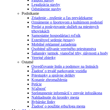
Pasport stavby
Legalizácia stavby
Odstránenie stavby
Podnikanie
Zriadenie - zrušenie a čas prevádzkarne
Oznámenie o športovom a kultúrnom podujatí
Predaj a poskytovanie služieb na miestnych
trhoviskách
Samostatne hospodáriaci roľník
Exteriérové sedenie (terasy)
Mobilné reklamné zariadenia
Osobitné užívanie verejného priestranstva
Šaliansky jarmok, vianočné trhy, slávnosti a hody
Verejné zbierky
Ostatné
Osvedčovanie listín a podpisov na listinách
Žiadosť o trvalé parkovanie vozidla
Priestupky a správne delikty
Konanie zhromaždenia
Petície
Sťažnosť
Sprístupnenie informácií v zmysle infozákona
Nahliadnutie do kroniky mesta
Rybárske lístky
Žiadosť o použitie erbu/loga mesta