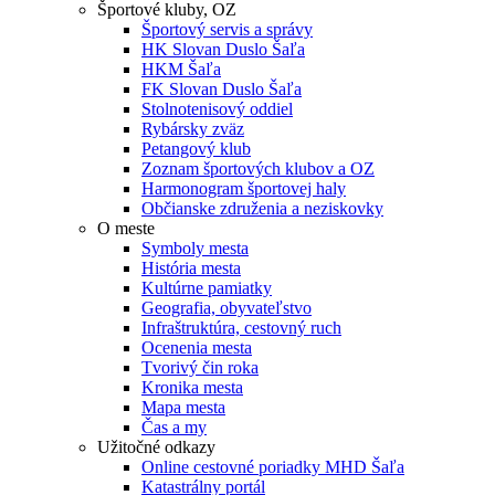
Športové kluby, OZ
Športový servis a správy
HK Slovan Duslo Šaľa
HKM Šaľa
FK Slovan Duslo Šaľa
Stolnotenisový oddiel
Rybársky zväz
Petangový klub
Zoznam športových klubov a OZ
Harmonogram športovej haly
Občianske združenia a neziskovky
O meste
Symboly mesta
História mesta
Kultúrne pamiatky
Geografia, obyvateľstvo
Infraštruktúra, cestovný ruch
Ocenenia mesta
Tvorivý čin roka
Kronika mesta
Mapa mesta
Čas a my
Užitočné odkazy
Online cestovné poriadky MHD Šaľa
Katastrálny portál