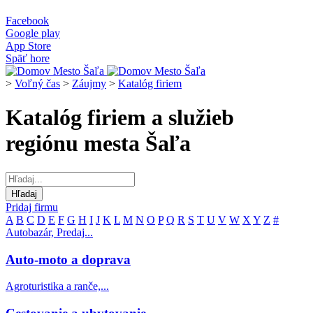
Facebook
Google play
App Store
Späť hore
>
Voľný čas
>
Záujmy
>
Katalóg firiem
Katalóg firiem a služieb
regiónu mesta Šaľa
Pridaj firmu
A
B
C
D
E
F
G
H
I
J
K
L
M
N
O
P
Q
R
S
T
U
V
W
X
Y
Z
#
Autobazár, Predaj...
Auto-moto a doprava
Agroturistika a ranče,...