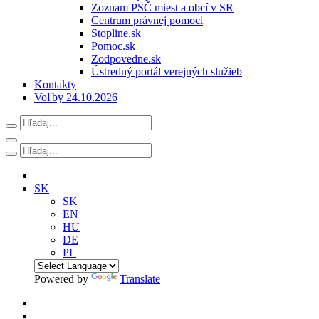
Zoznam PSČ miest a obcí v SR
Centrum právnej pomoci
Stopline.sk
Pomoc.sk
Zodpovedne.sk
Ústredný portál verejných služieb
Kontakty
Voľby 24.10.2026
SK
SK
EN
HU
DE
PL
Powered by
Translate