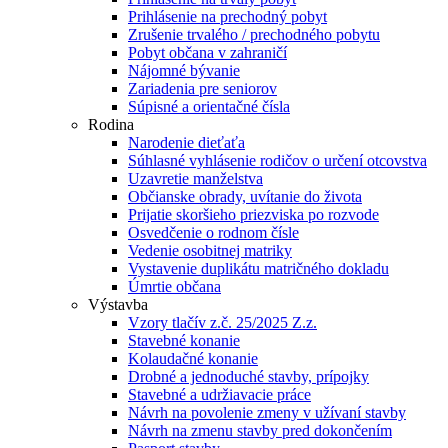
Prihlásenie na prechodný pobyt
Zrušenie trvalého / prechodného pobytu
Pobyt občana v zahraničí
Nájomné bývanie
Zariadenia pre seniorov
Súpisné a orientačné čísla
Rodina
Narodenie dieťaťa
Súhlasné vyhlásenie rodičov o určení otcovstva
Uzavretie manželstva
Občianske obrady, uvítanie do života
Prijatie skoršieho priezviska po rozvode
Osvedčenie o rodnom čísle
Vedenie osobitnej matriky
Vystavenie duplikátu matričného dokladu
Úmrtie občana
Výstavba
Vzory tlačív z.č. 25/2025 Z.z.
Stavebné konanie
Kolaudačné konanie
Drobné a jednoduché stavby, prípojky
Stavebné a udržiavacie práce
Návrh na povolenie zmeny v užívaní stavby
Návrh na zmenu stavby pred dokončením