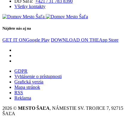
DD Šaľa:
+421 / 31 783 8390
Všetky kontakty
Nájdete nás aj na
GET IT ON
Google Play
DOWNLOAD ON THE
App Store
GDPR
Vyhlásenie o prístupnosti
Grafická verzia
Mapa stránok
RSS
Reklama
2026 ©
MESTO ŠAĽA
, NÁMESTIE SV. TROJICE 7, 92715
ŠAĽA