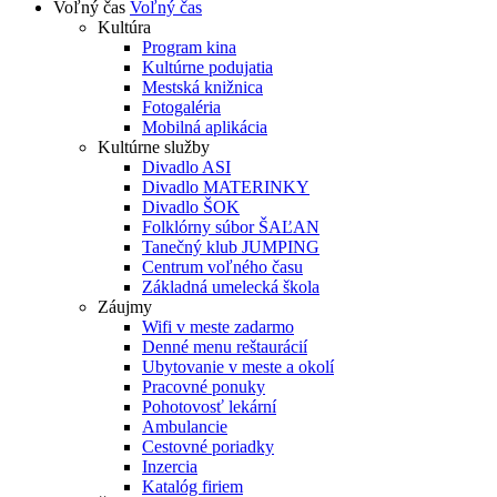
Voľný čas
Voľný čas
Kultúra
Program kina
Kultúrne podujatia
Mestská knižnica
Fotogaléria
Mobilná aplikácia
Kultúrne služby
Divadlo ASI
Divadlo MATERINKY
Divadlo ŠOK
Folklórny súbor ŠAĽAN
Tanečný klub JUMPING
Centrum voľného času
Základná umelecká škola
Záujmy
Wifi v meste zadarmo
Denné menu reštaurácií
Ubytovanie v meste a okolí
Pracovné ponuky
Pohotovosť lekární
Ambulancie
Cestovné poriadky
Inzercia
Katalóg firiem