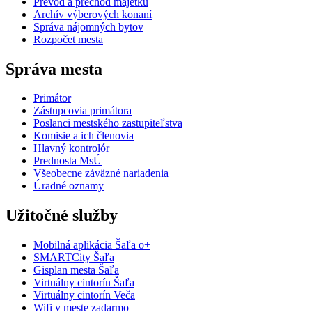
Prevod a prechod majetku
Archív výberových konaní
Správa nájomných bytov
Rozpočet mesta
Správa mesta
Primátor
Zástupcovia primátora
Poslanci mestského zastupiteľstva
Komisie a ich členovia
Hlavný kontrolór
Prednosta MsÚ
Všeobecne záväzné nariadenia
Úradné oznamy
Užitočné služby
Mobilná aplikácia Šaľa o+
SMARTCity Šaľa
Gisplan mesta Šaľa
Virtuálny cintorín Šaľa
Virtuálny cintorín Veča
Wifi v meste zadarmo