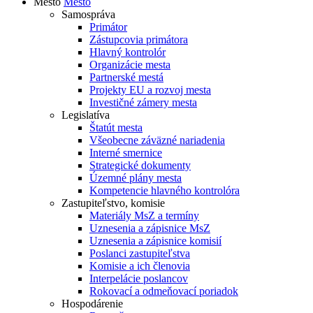
Mesto
Mesto
Samospráva
Primátor
Zástupcovia primátora
Hlavný kontrolór
Organizácie mesta
Partnerské mestá
Projekty EU a rozvoj mesta
Investičné zámery mesta
Legislatíva
Štatút mesta
Všeobecne záväzné nariadenia
Interné smernice
Strategické dokumenty
Územné plány mesta
Kompetencie hlavného kontrolóra
Zastupiteľstvo, komisie
Materiály MsZ a termíny
Uznesenia a zápisnice MsZ
Uznesenia a zápisnice komisií
Poslanci zastupiteľstva
Komisie a ich členovia
Interpelácie poslancov
Rokovací a odmeňovací poriadok
Hospodárenie