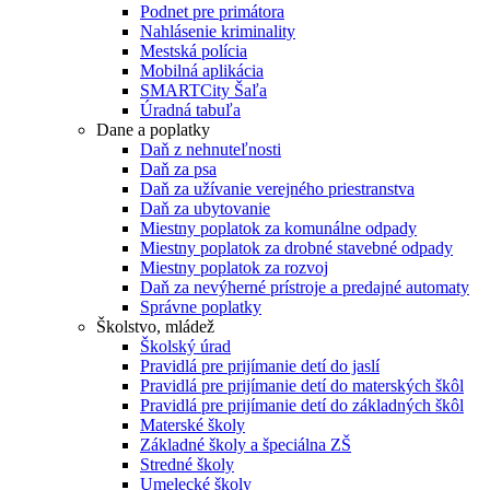
Podnet pre primátora
Nahlásenie kriminality
Mestská polícia
Mobilná aplikácia
SMARTCity Šaľa
Úradná tabuľa
Dane a poplatky
Daň z nehnuteľnosti
Daň za psa
Daň za užívanie verejného priestranstva
Daň za ubytovanie
Miestny poplatok za komunálne odpady
Miestny poplatok za drobné stavebné odpady
Miestny poplatok za rozvoj
Daň za nevýherné prístroje a predajné automaty
Správne poplatky
Školstvo, mládež
Školský úrad
Pravidlá pre prijímanie detí do jaslí
Pravidlá pre prijímanie detí do materských škôl
Pravidlá pre prijímanie detí do základných škôl
Materské školy
Základné školy a špeciálna ZŠ
Stredné školy
Umelecké školy