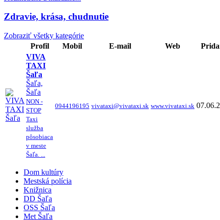
Zdravie, krása, chudnutie
Zobraziť všetky kategórie
Profil
Mobil
E-mail
Web
Prida
VIVA
TAXI
Šaľa
Šaľa,
Šaľa
NON -
07.06.
0944196195
vivataxi@vivataxi.sk
www.vivataxi.sk
STOP
Taxi
služba
pôsobiaca
v meste
Šaľa. ...
Dom kultúry
Mestská polícia
Knižnica
DD Šaľa
OSS Šaľa
Met Šaľa