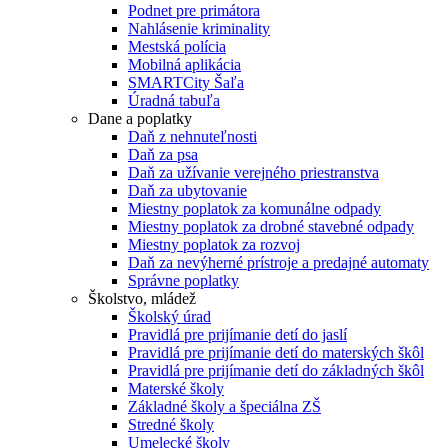
Podnet pre primátora
Nahlásenie kriminality
Mestská polícia
Mobilná aplikácia
SMARTCity Šaľa
Úradná tabuľa
Dane a poplatky
Daň z nehnuteľnosti
Daň za psa
Daň za užívanie verejného priestranstva
Daň za ubytovanie
Miestny poplatok za komunálne odpady
Miestny poplatok za drobné stavebné odpady
Miestny poplatok za rozvoj
Daň za nevýherné prístroje a predajné automaty
Správne poplatky
Školstvo, mládež
Školský úrad
Pravidlá pre prijímanie detí do jaslí
Pravidlá pre prijímanie detí do materských škôl
Pravidlá pre prijímanie detí do základných škôl
Materské školy
Základné školy a špeciálna ZŠ
Stredné školy
Umelecké školy