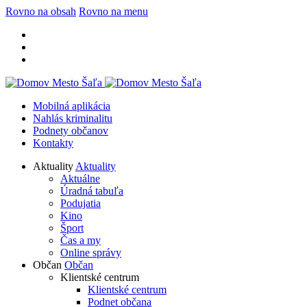
Rovno na obsah
Rovno na menu
Mobilná aplikácia
Nahlás kriminalitu
Podnety občanov
Kontakty
Aktuality
Aktuality
Aktuálne
Úradná tabuľa
Podujatia
Kino
Šport
Čas a my
Online správy
Občan
Občan
Klientské centrum
Klientské centrum
Podnet občana