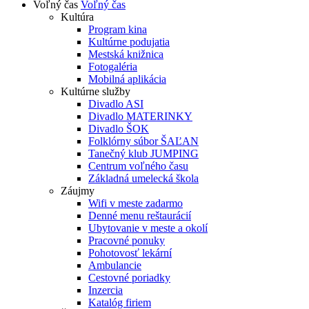
Voľný čas
Voľný čas
Kultúra
Program kina
Kultúrne podujatia
Mestská knižnica
Fotogaléria
Mobilná aplikácia
Kultúrne služby
Divadlo ASI
Divadlo MATERINKY
Divadlo ŠOK
Folklórny súbor ŠAĽAN
Tanečný klub JUMPING
Centrum voľného času
Základná umelecká škola
Záujmy
Wifi v meste zadarmo
Denné menu reštaurácií
Ubytovanie v meste a okolí
Pracovné ponuky
Pohotovosť lekární
Ambulancie
Cestovné poriadky
Inzercia
Katalóg firiem