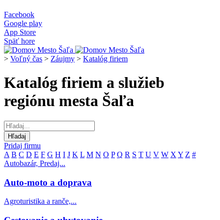
Facebook
Google play
App Store
Späť hore
>
Voľný čas
>
Záujmy
>
Katalóg firiem
Katalóg firiem a služieb
regiónu mesta Šaľa
Pridaj firmu
A
B
C
D
E
F
G
H
I
J
K
L
M
N
O
P
Q
R
S
T
U
V
W
X
Y
Z
#
Autobazár, Predaj...
Auto-moto a doprava
Agroturistika a ranče,...