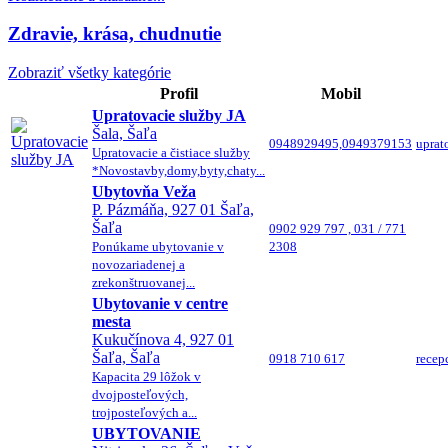
Zdravie, krása, chudnutie
Zobraziť všetky kategórie
Profil
Mobil
Upratovacie služby JA
Šala, Šaľa
0948929495,0949379153
uprat
Upratovacie a čistiace služby
*Novostavby,domy,byty,chaty...
Ubytovňa Veža
P. Pázmáňa, 927 01 Šaľa,
Šaľa
0902 929 797 , 031 / 771
Ponúkame ubytovanie v
2308
novozariadenej a
zrekonštruovanej...
Ubytovanie v centre
mesta
Kukučínova 4, 927 01
Šaľa, Šaľa
0918 710 617
recep
Kapacita 29 lôžok v
dvojposteľových,
trojposteľových a...
UBYTOVANIE