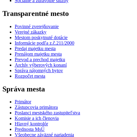
Sociálne a zdravotné služby
Transparentné mesto
Povinné zverejňovanie
Verejné zákazky
Mestom poskytnuté dotácie
Informácie podľa z.č.211/2000
Predaj majetku mesta
Prenájom majetku mesta
Prevod a prechod majetku
Archív výberových konaní
Správa nájomných bytov
Rozpočet mesta
Správa mesta
Primátor
Zástupcovia primátora
Poslanci mestského zastupiteľstva
Komisie a ich členovia
Hlavný kontrolór
Prednosta MsÚ
Všeobecne záväzné nariadenia