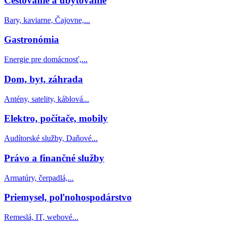
Cestovanie a ubytovanie
Bary, kaviarne, Čajovne,...
Gastronómia
Energie pre domácnosť,...
Dom, byt, záhrada
Antény, satelity, káblová...
Elektro, počítače, mobily
Audítorské služby, Daňové...
Právo a finančné služby
Armatúry, čerpadlá,...
Priemysel, poľnohospodárstvo
Remeslá, IT, webové...