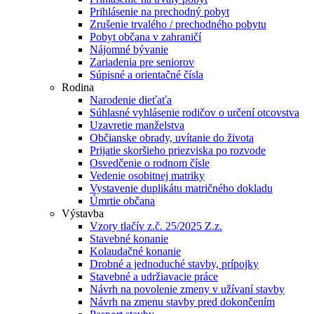
Prihlásenie na prechodný pobyt
Zrušenie trvalého / prechodného pobytu
Pobyt občana v zahraničí
Nájomné bývanie
Zariadenia pre seniorov
Súpisné a orientačné čísla
Rodina
Narodenie dieťaťa
Súhlasné vyhlásenie rodičov o určení otcovstva
Uzavretie manželstva
Občianske obrady, uvítanie do života
Prijatie skoršieho priezviska po rozvode
Osvedčenie o rodnom čísle
Vedenie osobitnej matriky
Vystavenie duplikátu matričného dokladu
Úmrtie občana
Výstavba
Vzory tlačív z.č. 25/2025 Z.z.
Stavebné konanie
Kolaudačné konanie
Drobné a jednoduché stavby, prípojky
Stavebné a udržiavacie práce
Návrh na povolenie zmeny v užívaní stavby
Návrh na zmenu stavby pred dokončením