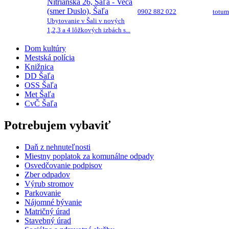
Nitrianska 26, Šaľa - Veča
(smer Duslo), Šaľa
0902 882 022
totu
Ubytovanie v Šali v nových
1,2,3 a 4 lôžkových izbách s...
Dom kultúry
Mestská polícia
Knižnica
DD Šaľa
OSS Šaľa
Met Šaľa
CvČ Šaľa
Potrebujem vybaviť
Daň z nehnuteľnosti
Miestny poplatok za komunálne odpady
Osvedčovanie podpisov
Zber odpadov
Výrub stromov
Parkovanie
Nájomné bývanie
Matričný úrad
Stavebný úrad