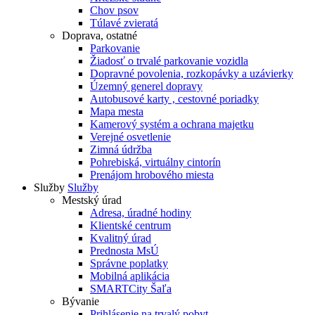
Chov psov
Túlavé zvieratá
Doprava, ostatné
Parkovanie
Žiadosť o trvalé parkovanie vozidla
Dopravné povolenia, rozkopávky a uzávierky
Územný generel dopravy
Autobusové karty , cestovné poriadky
Mapa mesta
Kamerový systém a ochrana majetku
Verejné osvetlenie
Zimná údržba
Pohrebiská, virtuálny cintorín
Prenájom hrobového miesta
Služby
Služby
Mestský úrad
Adresa, úradné hodiny
Klientské centrum
Kvalitný úrad
Prednosta MsÚ
Správne poplatky
Mobilná aplikácia
SMARTCity Šaľa
Bývanie
Prihlásenie na trvalý pobyt