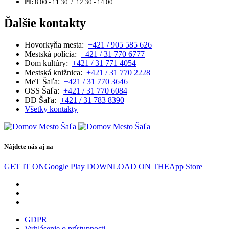
PI:
8.00 - 11.30 / 12.30 - 14.00
Ďalšie kontakty
Hovorkyňa mesta:
+421 / 905 585 626
Mestská polícia:
+421 / 31 770 6777
Dom kultúry:
+421 / 31 771 4054
Mestská knižnica:
+421 / 31 770 2228
MeT Šaľa:
+421 / 31 770 3646
OSS Šaľa:
+421 / 31 770 6084
DD Šaľa:
+421 / 31 783 8390
Všetky kontakty
Nájdete nás aj na
GET IT ON
Google Play
DOWNLOAD ON THE
App Store
GDPR
Vyhlásenie o prístupnosti