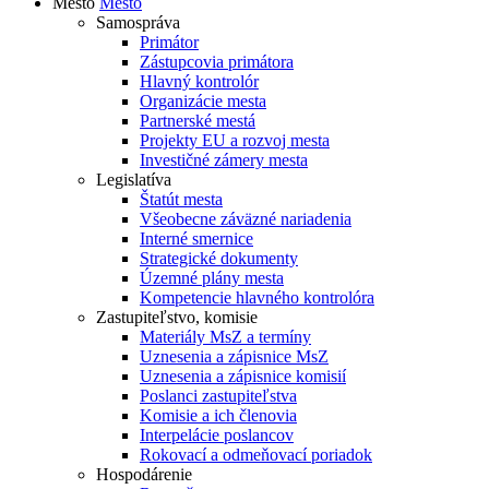
Mesto
Mesto
Samospráva
Primátor
Zástupcovia primátora
Hlavný kontrolór
Organizácie mesta
Partnerské mestá
Projekty EU a rozvoj mesta
Investičné zámery mesta
Legislatíva
Štatút mesta
Všeobecne záväzné nariadenia
Interné smernice
Strategické dokumenty
Územné plány mesta
Kompetencie hlavného kontrolóra
Zastupiteľstvo, komisie
Materiály MsZ a termíny
Uznesenia a zápisnice MsZ
Uznesenia a zápisnice komisií
Poslanci zastupiteľstva
Komisie a ich členovia
Interpelácie poslancov
Rokovací a odmeňovací poriadok
Hospodárenie