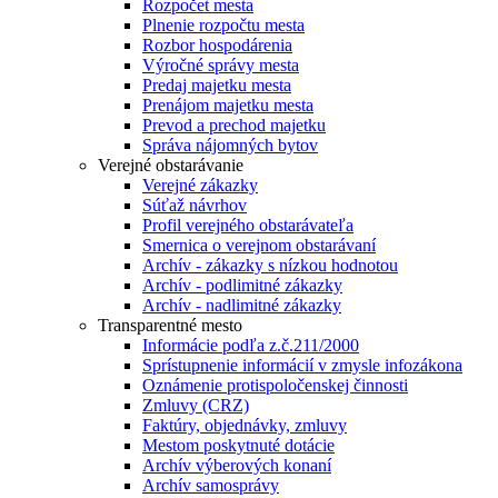
Rozpočet mesta
Plnenie rozpočtu mesta
Rozbor hospodárenia
Výročné správy mesta
Predaj majetku mesta
Prenájom majetku mesta
Prevod a prechod majetku
Správa nájomných bytov
Verejné obstarávanie
Verejné zákazky
Súťaž návrhov
Profil verejného obstarávateľa
Smernica o verejnom obstarávaní
Archív - zákazky s nízkou hodnotou
Archív - podlimitné zákazky
Archív - nadlimitné zákazky
Transparentné mesto
Informácie podľa z.č.211/2000
Sprístupnenie informácií v zmysle infozákona
Oznámenie protispoločenskej činnosti
Zmluvy (CRZ)
Faktúry, objednávky, zmluvy
Mestom poskytnuté dotácie
Archív výberových konaní
Archív samosprávy