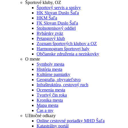
Športové kluby, OZ
Športový servis a správy
HK Slovan Duslo Šaľa
HKM Šaľa
FK Slovan Duslo Šaľa
Stolnotenisový oddiel
Rybársky zväz
Petangový klub
Zoznam športových klubov a OZ
Harmonogram športovej haly
Občianske združenia a neziskovky
O meste
Symboly mesta
História mesta
Kultúrne pamiatky
Geografia, obyvateľstvo
Infraštruktúra, cestovný ruch
Ocenenia mesta
Tvorivý čin roka
Kronika mesta
Mapa mesta
Čas a my
Užitočné odkazy
Online cestovné poriadky MHD Šaľa
Katastrálny portál