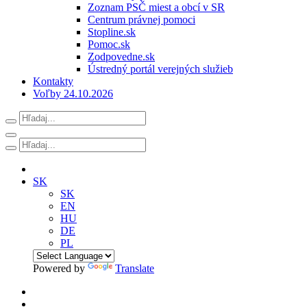
Zoznam PSČ miest a obcí v SR
Centrum právnej pomoci
Stopline.sk
Pomoc.sk
Zodpovedne.sk
Ústredný portál verejných služieb
Kontakty
Voľby 24.10.2026
SK
SK
EN
HU
DE
PL
Powered by
Translate