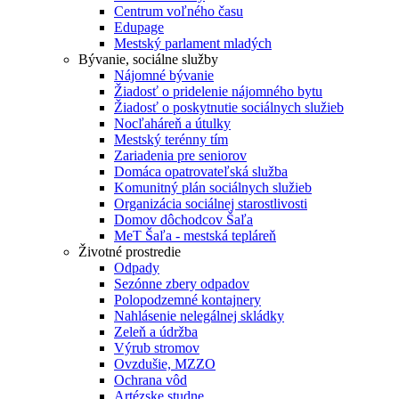
Centrum voľného času
Edupage
Mestský parlament mladých
Bývanie, sociálne služby
Nájomné bývanie
Žiadosť o pridelenie nájomného bytu
Žiadosť o poskytnutie sociálnych služieb
Nocľaháreň a útulky
Mestský terénny tím
Zariadenia pre seniorov
Domáca opatrovateľská služba
Komunitný plán sociálnych služieb
Organizácia sociálnej starostlivosti
Domov dôchodcov Šaľa
MeT Šaľa - mestská tepláreň
Životné prostredie
Odpady
Sezónne zbery odpadov
Polopodzemné kontajnery
Nahlásenie nelegálnej skládky
Zeleň a údržba
Výrub stromov
Ovzdušie, MZZO
Ochrana vôd
Artézske studne