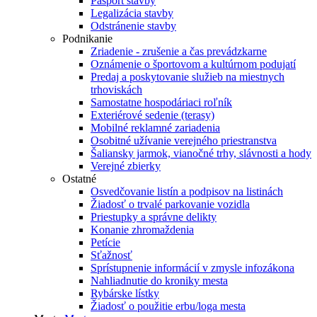
Pasport stavby
Legalizácia stavby
Odstránenie stavby
Podnikanie
Zriadenie - zrušenie a čas prevádzkarne
Oznámenie o športovom a kultúrnom podujatí
Predaj a poskytovanie služieb na miestnych
trhoviskách
Samostatne hospodáriaci roľník
Exteriérové sedenie (terasy)
Mobilné reklamné zariadenia
Osobitné užívanie verejného priestranstva
Šaliansky jarmok, vianočné trhy, slávnosti a hody
Verejné zbierky
Ostatné
Osvedčovanie listín a podpisov na listinách
Žiadosť o trvalé parkovanie vozidla
Priestupky a správne delikty
Konanie zhromaždenia
Petície
Sťažnosť
Sprístupnenie informácií v zmysle infozákona
Nahliadnutie do kroniky mesta
Rybárske lístky
Žiadosť o použitie erbu/loga mesta