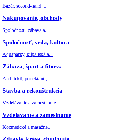
Bazár, second-hand,...
Nakupovanie, obchody
Spoločnosť, zábava a...
Spoločnosť, veda, kultúra
Aquaparky, kúpaliská a...
Zábava, šport a fitness
Architekti, projektanti,...
Stavba a rekonštrukcia
Vzdelávanie a zamestnanie...
Vzdelavanie a zamestnanie
Kozmetické a masážne...
Zdravie, krása, chudnutie