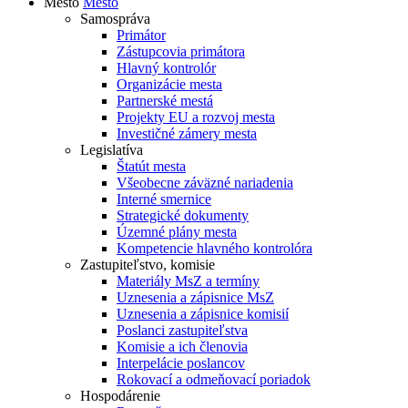
Mesto
Mesto
Samospráva
Primátor
Zástupcovia primátora
Hlavný kontrolór
Organizácie mesta
Partnerské mestá
Projekty EU a rozvoj mesta
Investičné zámery mesta
Legislatíva
Štatút mesta
Všeobecne záväzné nariadenia
Interné smernice
Strategické dokumenty
Územné plány mesta
Kompetencie hlavného kontrolóra
Zastupiteľstvo, komisie
Materiály MsZ a termíny
Uznesenia a zápisnice MsZ
Uznesenia a zápisnice komisií
Poslanci zastupiteľstva
Komisie a ich členovia
Interpelácie poslancov
Rokovací a odmeňovací poriadok
Hospodárenie