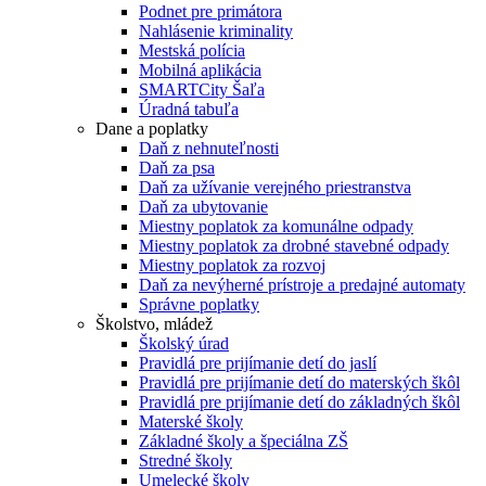
Podnet pre primátora
Nahlásenie kriminality
Mestská polícia
Mobilná aplikácia
SMARTCity Šaľa
Úradná tabuľa
Dane a poplatky
Daň z nehnuteľnosti
Daň za psa
Daň za užívanie verejného priestranstva
Daň za ubytovanie
Miestny poplatok za komunálne odpady
Miestny poplatok za drobné stavebné odpady
Miestny poplatok za rozvoj
Daň za nevýherné prístroje a predajné automaty
Správne poplatky
Školstvo, mládež
Školský úrad
Pravidlá pre prijímanie detí do jaslí
Pravidlá pre prijímanie detí do materských škôl
Pravidlá pre prijímanie detí do základných škôl
Materské školy
Základné školy a špeciálna ZŠ
Stredné školy
Umelecké školy