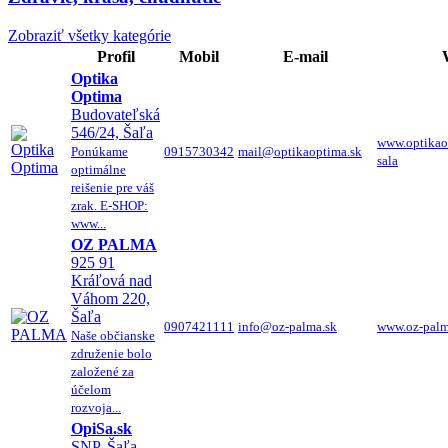
Zobraziť všetky kategórie
Profil
Mobil
E-mail
Optika
Optima
Budovateľská
546/24, Šaľa
www.optikao
Ponúkame
0915730342
mail@optikaoptima.sk
sala
optimálne
reišenie pre váš
zrak. E-SHOP:
www...
OZ PALMA
925 91
Kráľová nad
Váhom 220,
Šaľa
0907421111
info@oz-palma.sk
www.oz-palm
Naše občianske
združenie bolo
založené za
účelom
rozvoja...
OpiSa.sk
SNP, Šaľa