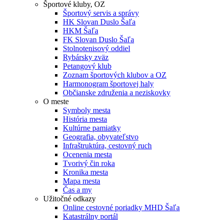
Športové kluby, OZ
Športový servis a správy
HK Slovan Duslo Šaľa
HKM Šaľa
FK Slovan Duslo Šaľa
Stolnotenisový oddiel
Rybársky zväz
Petangový klub
Zoznam športových klubov a OZ
Harmonogram športovej haly
Občianske združenia a neziskovky
O meste
Symboly mesta
História mesta
Kultúrne pamiatky
Geografia, obyvateľstvo
Infraštruktúra, cestovný ruch
Ocenenia mesta
Tvorivý čin roka
Kronika mesta
Mapa mesta
Čas a my
Užitočné odkazy
Online cestovné poriadky MHD Šaľa
Katastrálny portál