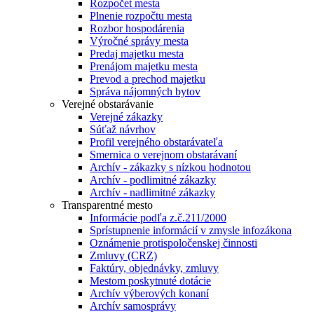
Rozpočet mesta
Plnenie rozpočtu mesta
Rozbor hospodárenia
Výročné správy mesta
Predaj majetku mesta
Prenájom majetku mesta
Prevod a prechod majetku
Správa nájomných bytov
Verejné obstarávanie
Verejné zákazky
Súťaž návrhov
Profil verejného obstarávateľa
Smernica o verejnom obstarávaní
Archív - zákazky s nízkou hodnotou
Archív - podlimitné zákazky
Archív - nadlimitné zákazky
Transparentné mesto
Informácie podľa z.č.211/2000
Sprístupnenie informácií v zmysle infozákona
Oznámenie protispoločenskej činnosti
Zmluvy (CRZ)
Faktúry, objednávky, zmluvy
Mestom poskytnuté dotácie
Archív výberových konaní
Archív samosprávy