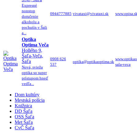
Expresné
nonstop
0944777885
vivataxi@vivataxi.sk
www.opisa.s
doručenie
alkoholu a
pochutín v Šali
a...
Optika
Optima Veča
Hollého 9,
Šaľa-Veča,
0908 626
www.optikao
Šaľa
optika@optikaoptima.sk
537
sala-veca
Nová, svieža
optika so super
prístupom hneď
vedľa...
Dom kultúry
Mestská polícia
Knižnica
DD Šaľa
OSS Šaľa
Met Šaľa
CvČ Šaľa