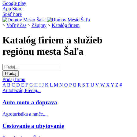
Google play
App Store
Späť hore
>
Voľný čas
>
Záujmy
>
Katalóg firiem
Katalóg firiem a služieb
regiónu mesta Šaľa
Pridaj firmu
A
B
C
D
E
F
G
H
I
J
K
L
M
N
O
P
Q
R
S
T
U
V
W
X
Y
Z
#
Autobazár, Predaj...
Auto-moto a doprava
Agroturistika a ranče,...
Cestovanie a ubytovanie