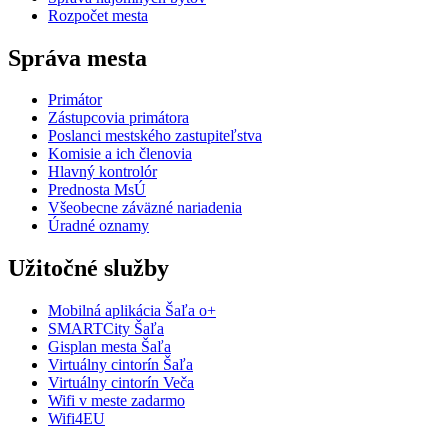
Rozpočet mesta
Správa mesta
Primátor
Zástupcovia primátora
Poslanci mestského zastupiteľstva
Komisie a ich členovia
Hlavný kontrolór
Prednosta MsÚ
Všeobecne záväzné nariadenia
Úradné oznamy
Užitočné služby
Mobilná aplikácia Šaľa o+
SMARTCity Šaľa
Gisplan mesta Šaľa
Virtuálny cintorín Šaľa
Virtuálny cintorín Veča
Wifi v meste zadarmo
Wifi4EU