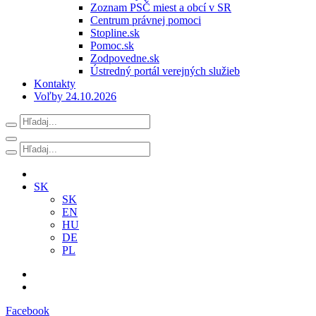
Zoznam PSČ miest a obcí v SR
Centrum právnej pomoci
Stopline.sk
Pomoc.sk
Zodpovedne.sk
Ústredný portál verejných služieb
Kontakty
Voľby 24.10.2026
SK
SK
EN
HU
DE
PL
Facebook