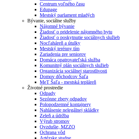
Centrum voľného času
Edupage
Mestský parlament mladých
Bývanie, sociálne služby
Nájomné bývanie
Žiadosť o pridelenie nájomného bytu
Žiadosť o poskytnutie sociálnych služieb
Nocľaháreň a útulky
Mestský terénny tím
Zariadenia pre seniorov
Domáca opatrovateľská služba
Komunitný plán sociálnych služieb
Organizácia sociálnej starostlivosti
Domov dôchodcov Šaľa
MeT Šaľa - mestská tepláreň
Životné prostredie
Odpady
Sezónne zbery odpadov
Polopodzemné kontajnery
Nahlásenie nelegálnej skládky
Zeleň a údržba
Výrub stromov
Ovzdušie, MZZO
Ochrana vôd
Artézske studne