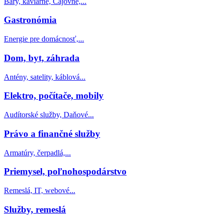
Bary, kaviarne, Čajovne,...
Gastronómia
Energie pre domácnosť,...
Dom, byt, záhrada
Antény, satelity, káblová...
Elektro, počítače, mobily
Audítorské služby, Daňové...
Právo a finančné služby
Armatúry, čerpadlá,...
Priemysel, poľnohospodárstvo
Remeslá, IT, webové...
Služby, remeslá