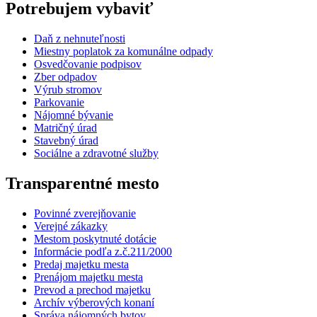
Potrebujem vybaviť
Daň z nehnuteľnosti
Miestny poplatok za komunálne odpady
Osvedčovanie podpisov
Zber odpadov
Výrub stromov
Parkovanie
Nájomné bývanie
Matričný úrad
Stavebný úrad
Sociálne a zdravotné služby
Transparentné mesto
Povinné zverejňovanie
Verejné zákazky
Mestom poskytnuté dotácie
Informácie podľa z.č.211/2000
Predaj majetku mesta
Prenájom majetku mesta
Prevod a prechod majetku
Archív výberových konaní
Správa nájomných bytov