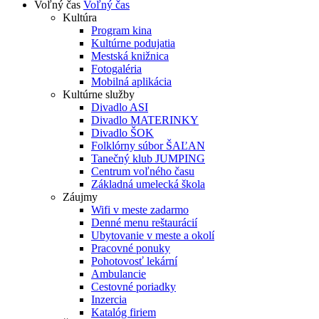
Voľný čas
Voľný čas
Kultúra
Program kina
Kultúrne podujatia
Mestská knižnica
Fotogaléria
Mobilná aplikácia
Kultúrne služby
Divadlo ASI
Divadlo MATERINKY
Divadlo ŠOK
Folklórny súbor ŠAĽAN
Tanečný klub JUMPING
Centrum voľného času
Základná umelecká škola
Záujmy
Wifi v meste zadarmo
Denné menu reštaurácií
Ubytovanie v meste a okolí
Pracovné ponuky
Pohotovosť lekární
Ambulancie
Cestovné poriadky
Inzercia
Katalóg firiem