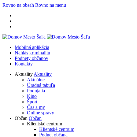
Rovno na obsah
Rovno na menu
Mobilná aplikácia
Nahlás kriminalitu
Podnety občanov
Kontakty
Aktuality
Aktuality
Aktuálne
Úradná tabuľa
Podujatia
Kino
Šport
Čas a my
Online správy
Občan
Občan
Klientské centrum
Klientské centrum
Podnet občana