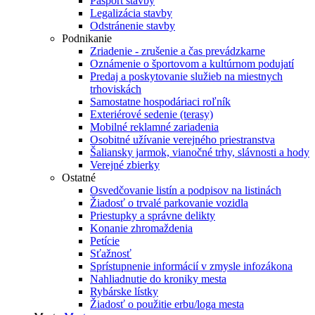
Pasport stavby
Legalizácia stavby
Odstránenie stavby
Podnikanie
Zriadenie - zrušenie a čas prevádzkarne
Oznámenie o športovom a kultúrnom podujatí
Predaj a poskytovanie služieb na miestnych
trhoviskách
Samostatne hospodáriaci roľník
Exteriérové sedenie (terasy)
Mobilné reklamné zariadenia
Osobitné užívanie verejného priestranstva
Šaliansky jarmok, vianočné trhy, slávnosti a hody
Verejné zbierky
Ostatné
Osvedčovanie listín a podpisov na listinách
Žiadosť o trvalé parkovanie vozidla
Priestupky a správne delikty
Konanie zhromaždenia
Petície
Sťažnosť
Sprístupnenie informácií v zmysle infozákona
Nahliadnutie do kroniky mesta
Rybárske lístky
Žiadosť o použitie erbu/loga mesta