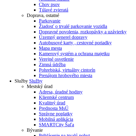
Chov psov
Túlavé zvieratá
Doprava, ostatné
Parkovanie
Žiadosť o trvalé parkovanie vozidla
Dopravné povolenia, rozkopávky a uzávierky
Územný generel dopravy
Autobusové karty , cestovné poriadky
Mapa mesta
Kamerový systém a ochrana majetku
Verejné osvetlenie
Zimná údržba
Pohrebiská, virtuálny cintorín
Prenájom hrobového miesta
Služby
Služby
Mestský úrad
Adresa, úradné hodiny
Klientské centrum
Kvalitný úrad
Prednosta MsÚ
Správne poplatky
Mobilná aplikácia
SMARTCity Šaľa
Bývanie
Prihlásenie na trvalý pobyt