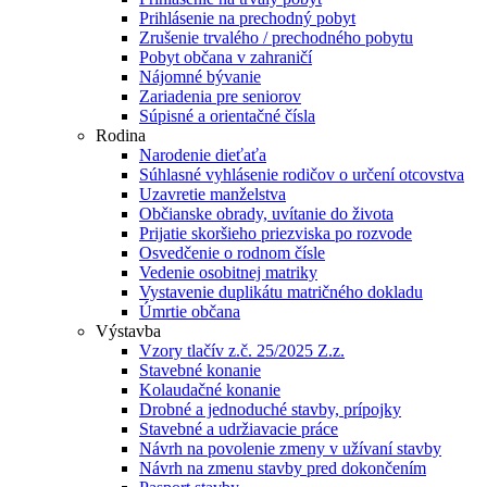
Prihlásenie na prechodný pobyt
Zrušenie trvalého / prechodného pobytu
Pobyt občana v zahraničí
Nájomné bývanie
Zariadenia pre seniorov
Súpisné a orientačné čísla
Rodina
Narodenie dieťaťa
Súhlasné vyhlásenie rodičov o určení otcovstva
Uzavretie manželstva
Občianske obrady, uvítanie do života
Prijatie skoršieho priezviska po rozvode
Osvedčenie o rodnom čísle
Vedenie osobitnej matriky
Vystavenie duplikátu matričného dokladu
Úmrtie občana
Výstavba
Vzory tlačív z.č. 25/2025 Z.z.
Stavebné konanie
Kolaudačné konanie
Drobné a jednoduché stavby, prípojky
Stavebné a udržiavacie práce
Návrh na povolenie zmeny v užívaní stavby
Návrh na zmenu stavby pred dokončením