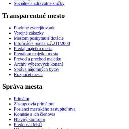
Sociálne a zdravotné služby
Transparentné mesto
Povinné zverejňovanie
Verejné zákazky
Mestom poskytnuté dotácie
Informácie podľa z.č.211/2000
Predaj majetku mesta
Prenájom majetku mesta
Prevod a prechod majetku
Archív výberových konaní
Správa nájomných bytov
Rozpočet mesta
Správa mesta
Primátor
Zástupcovia primátora
Poslanci mestského zastupiteľstva
Komisie a ich členovia
Hlavný kontrolór
Prednosta MsÚ