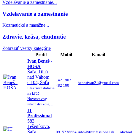
Vzdelávanie a zamestnanie...
Vzdelavanie a zamestnanie
Kozmetické a masážne...
Zdravie, krása, chudnutie
Zobraziť všetky kategórie
Profil
Mobil
E-mail
Ivan Beneš -
HOŠA
Šaľa, Dlhá
nad Váhom
+421 902
č.104, Šaľa
benesivan21@gmail.com
482 100
Elektroinštalácie
na kľúč.
Novostavby,
rekonštrukcie,...
IT
Professional
583
Tešedíkovo,
Šaľa
0915238664
info@itprofessional.sk
obchod.