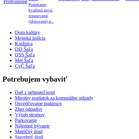
Ponúkame
kvalitnú novú,
repasovanú
(obnovenú) a...
Dom kultúry
Mestská polícia
Knižnica
DD Šaľa
OSS Šaľa
Met Šaľa
CvČ Šaľa
Potrebujem vybaviť
Daň z nehnuteľnosti
Miestny poplatok za komunálne odpady
Osvedčovanie podpisov
Zber odpadov
Výrub stromov
Parkovanie
Nájomné bývanie
Matričný úrad
Stavebný úrad