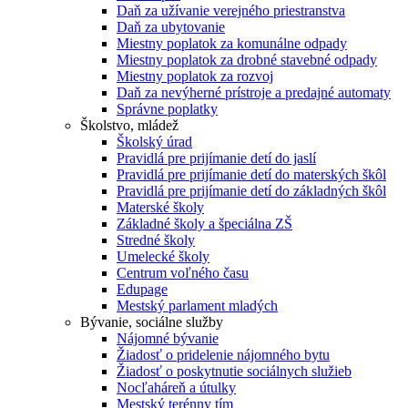
Daň za užívanie verejného priestranstva
Daň za ubytovanie
Miestny poplatok za komunálne odpady
Miestny poplatok za drobné stavebné odpady
Miestny poplatok za rozvoj
Daň za nevýherné prístroje a predajné automaty
Správne poplatky
Školstvo, mládež
Školský úrad
Pravidlá pre prijímanie detí do jaslí
Pravidlá pre prijímanie detí do materských škôl
Pravidlá pre prijímanie detí do základných škôl
Materské školy
Základné školy a špeciálna ZŠ
Stredné školy
Umelecké školy
Centrum voľného času
Edupage
Mestský parlament mladých
Bývanie, sociálne služby
Nájomné bývanie
Žiadosť o pridelenie nájomného bytu
Žiadosť o poskytnutie sociálnych služieb
Nocľaháreň a útulky
Mestský terénny tím