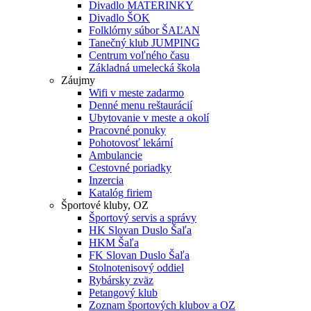
Divadlo MATERINKY
Divadlo ŠOK
Folklórny súbor ŠAĽAN
Tanečný klub JUMPING
Centrum voľného času
Základná umelecká škola
Záujmy
Wifi v meste zadarmo
Denné menu reštaurácií
Ubytovanie v meste a okolí
Pracovné ponuky
Pohotovosť lekární
Ambulancie
Cestovné poriadky
Inzercia
Katalóg firiem
Športové kluby, OZ
Športový servis a správy
HK Slovan Duslo Šaľa
HKM Šaľa
FK Slovan Duslo Šaľa
Stolnotenisový oddiel
Rybársky zväz
Petangový klub
Zoznam športových klubov a OZ