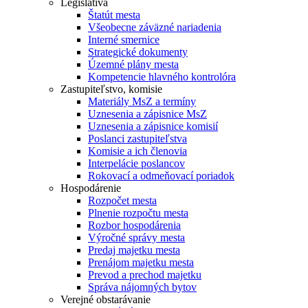
Legislatíva
Štatút mesta
Všeobecne záväzné nariadenia
Interné smernice
Strategické dokumenty
Územné plány mesta
Kompetencie hlavného kontrolóra
Zastupiteľstvo, komisie
Materiály MsZ a termíny
Uznesenia a zápisnice MsZ
Uznesenia a zápisnice komisií
Poslanci zastupiteľstva
Komisie a ich členovia
Interpelácie poslancov
Rokovací a odmeňovací poriadok
Hospodárenie
Rozpočet mesta
Plnenie rozpočtu mesta
Rozbor hospodárenia
Výročné správy mesta
Predaj majetku mesta
Prenájom majetku mesta
Prevod a prechod majetku
Správa nájomných bytov
Verejné obstarávanie