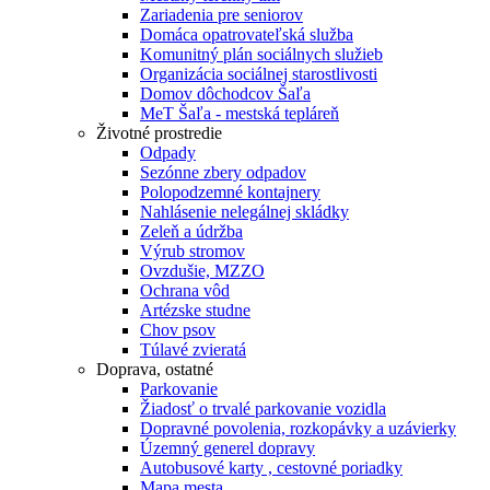
Zariadenia pre seniorov
Domáca opatrovateľská služba
Komunitný plán sociálnych služieb
Organizácia sociálnej starostlivosti
Domov dôchodcov Šaľa
MeT Šaľa - mestská tepláreň
Životné prostredie
Odpady
Sezónne zbery odpadov
Polopodzemné kontajnery
Nahlásenie nelegálnej skládky
Zeleň a údržba
Výrub stromov
Ovzdušie, MZZO
Ochrana vôd
Artézske studne
Chov psov
Túlavé zvieratá
Doprava, ostatné
Parkovanie
Žiadosť o trvalé parkovanie vozidla
Dopravné povolenia, rozkopávky a uzávierky
Územný generel dopravy
Autobusové karty , cestovné poriadky
Mapa mesta