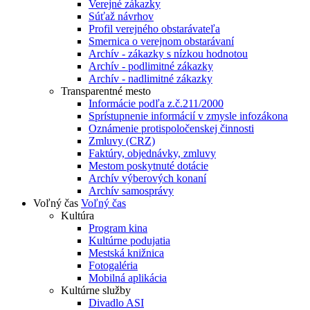
Verejné zákazky
Súťaž návrhov
Profil verejného obstarávateľa
Smernica o verejnom obstarávaní
Archív - zákazky s nízkou hodnotou
Archív - podlimitné zákazky
Archív - nadlimitné zákazky
Transparentné mesto
Informácie podľa z.č.211/2000
Sprístupnenie informácií v zmysle infozákona
Oznámenie protispoločenskej činnosti
Zmluvy (CRZ)
Faktúry, objednávky, zmluvy
Mestom poskytnuté dotácie
Archív výberových konaní
Archív samosprávy
Voľný čas
Voľný čas
Kultúra
Program kina
Kultúrne podujatia
Mestská knižnica
Fotogaléria
Mobilná aplikácia
Kultúrne služby
Divadlo ASI