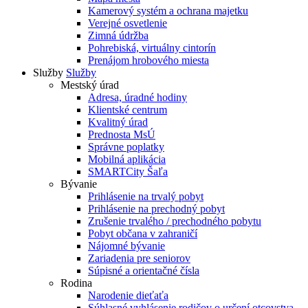
Kamerový systém a ochrana majetku
Verejné osvetlenie
Zimná údržba
Pohrebiská, virtuálny cintorín
Prenájom hrobového miesta
Služby
Služby
Mestský úrad
Adresa, úradné hodiny
Klientské centrum
Kvalitný úrad
Prednosta MsÚ
Správne poplatky
Mobilná aplikácia
SMARTCity Šaľa
Bývanie
Prihlásenie na trvalý pobyt
Prihlásenie na prechodný pobyt
Zrušenie trvalého / prechodného pobytu
Pobyt občana v zahraničí
Nájomné bývanie
Zariadenia pre seniorov
Súpisné a orientačné čísla
Rodina
Narodenie dieťaťa
Súhlasné vyhlásenie rodičov o určení otcovstva