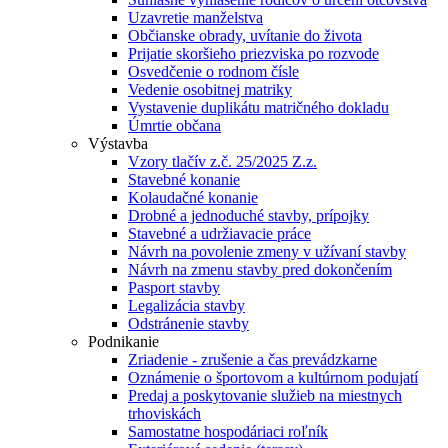
Uzavretie manželstva
Občianske obrady, uvítanie do života
Prijatie skoršieho priezviska po rozvode
Osvedčenie o rodnom čísle
Vedenie osobitnej matriky
Vystavenie duplikátu matričného dokladu
Úmrtie občana
Výstavba
Vzory tlačív z.č. 25/2025 Z.z.
Stavebné konanie
Kolaudačné konanie
Drobné a jednoduché stavby, prípojky
Stavebné a udržiavacie práce
Návrh na povolenie zmeny v užívaní stavby
Návrh na zmenu stavby pred dokončením
Pasport stavby
Legalizácia stavby
Odstránenie stavby
Podnikanie
Zriadenie - zrušenie a čas prevádzkarne
Oznámenie o športovom a kultúrnom podujatí
Predaj a poskytovanie služieb na miestnych
trhoviskách
Samostatne hospodáriaci roľník