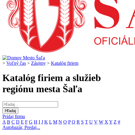
>
Voľný čas
>
Záujmy
>
Katalóg firiem
Katalóg firiem a služieb
regiónu mesta Šaľa
Pridaj firmu
A
B
C
D
E
F
G
H
I
J
K
L
M
N
O
P
Q
R
S
T
U
V
W
X
Y
Z
#
Autobazár, Predaj...