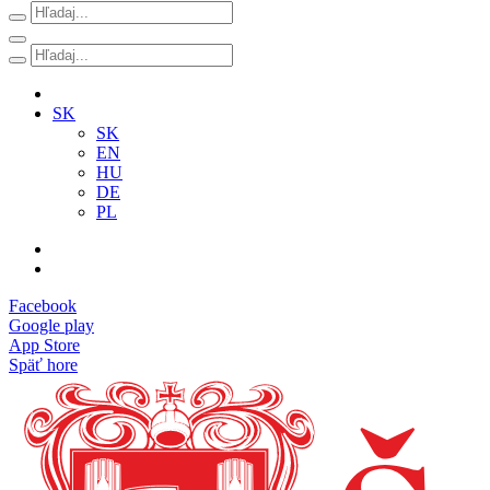
SK
SK
EN
HU
DE
PL
Facebook
Google play
App Store
Späť hore