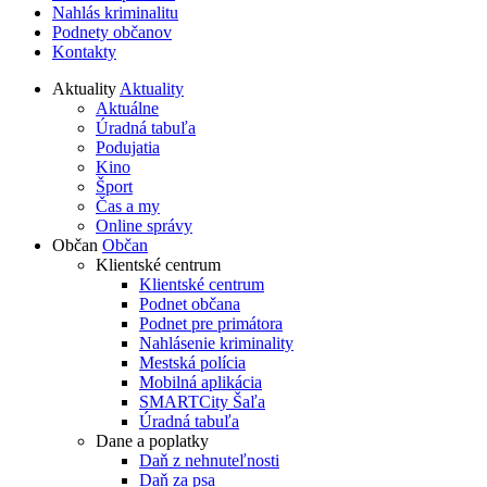
Nahlás kriminalitu
Podnety občanov
Kontakty
Aktuality
Aktuality
Aktuálne
Úradná tabuľa
Podujatia
Kino
Šport
Čas a my
Online správy
Občan
Občan
Klientské centrum
Klientské centrum
Podnet občana
Podnet pre primátora
Nahlásenie kriminality
Mestská polícia
Mobilná aplikácia
SMARTCity Šaľa
Úradná tabuľa
Dane a poplatky
Daň z nehnuteľnosti
Daň za psa