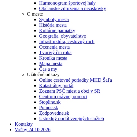
Harmonogram športovej haly
Občianske združenia a neziskovky
O meste
Symboly mesta
História mesta
Kultúrne pamiatky
Geografia, obyvateľstvo
Infraštruktúra, cestovný ruch
Ocenenia mesta
Tvorivý čin roka
Kronika mesta
Mapa mesta
Čas a my
Užitočné odkazy
Online cestovné poriadky MHD Šaľa
Katastrálny portál
Zoznam PSČ miest a obcí v SR
Centrum právnej pomoci
Stopline.sk
Pomoc.sk
Zodpovedne.sk
Ústredný portál verejných služieb
Kontakty
Voľby 24.10.2026