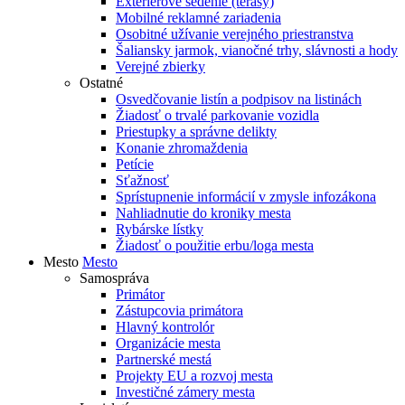
Exteriérové sedenie (terasy)
Mobilné reklamné zariadenia
Osobitné užívanie verejného priestranstva
Šaliansky jarmok, vianočné trhy, slávnosti a hody
Verejné zbierky
Ostatné
Osvedčovanie listín a podpisov na listinách
Žiadosť o trvalé parkovanie vozidla
Priestupky a správne delikty
Konanie zhromaždenia
Petície
Sťažnosť
Sprístupnenie informácií v zmysle infozákona
Nahliadnutie do kroniky mesta
Rybárske lístky
Žiadosť o použitie erbu/loga mesta
Mesto
Mesto
Samospráva
Primátor
Zástupcovia primátora
Hlavný kontrolór
Organizácie mesta
Partnerské mestá
Projekty EU a rozvoj mesta
Investičné zámery mesta