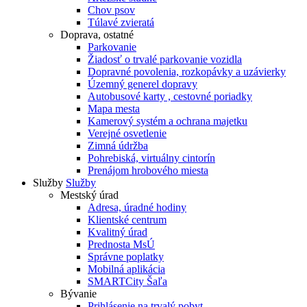
Chov psov
Túlavé zvieratá
Doprava, ostatné
Parkovanie
Žiadosť o trvalé parkovanie vozidla
Dopravné povolenia, rozkopávky a uzávierky
Územný generel dopravy
Autobusové karty , cestovné poriadky
Mapa mesta
Kamerový systém a ochrana majetku
Verejné osvetlenie
Zimná údržba
Pohrebiská, virtuálny cintorín
Prenájom hrobového miesta
Služby
Služby
Mestský úrad
Adresa, úradné hodiny
Klientské centrum
Kvalitný úrad
Prednosta MsÚ
Správne poplatky
Mobilná aplikácia
SMARTCity Šaľa
Bývanie
Prihlásenie na trvalý pobyt