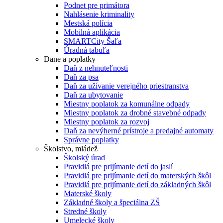
Podnet pre primátora
Nahlásenie kriminality
Mestská polícia
Mobilná aplikácia
SMARTCity Šaľa
Úradná tabuľa
Dane a poplatky
Daň z nehnuteľnosti
Daň za psa
Daň za užívanie verejného priestranstva
Daň za ubytovanie
Miestny poplatok za komunálne odpady
Miestny poplatok za drobné stavebné odpady
Miestny poplatok za rozvoj
Daň za nevýherné prístroje a predajné automaty
Správne poplatky
Školstvo, mládež
Školský úrad
Pravidlá pre prijímanie detí do jaslí
Pravidlá pre prijímanie detí do materských škôl
Pravidlá pre prijímanie detí do základných škôl
Materské školy
Základné školy a špeciálna ZŠ
Stredné školy
Umelecké školy