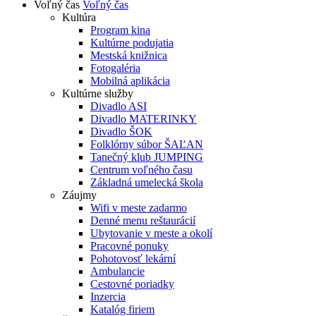
Voľný čas
Voľný čas
Kultúra
Program kina
Kultúrne podujatia
Mestská knižnica
Fotogaléria
Mobilná aplikácia
Kultúrne služby
Divadlo ASI
Divadlo MATERINKY
Divadlo ŠOK
Folklórny súbor ŠAĽAN
Tanečný klub JUMPING
Centrum voľného času
Základná umelecká škola
Záujmy
Wifi v meste zadarmo
Denné menu reštaurácií
Ubytovanie v meste a okolí
Pracovné ponuky
Pohotovosť lekární
Ambulancie
Cestovné poriadky
Inzercia
Katalóg firiem