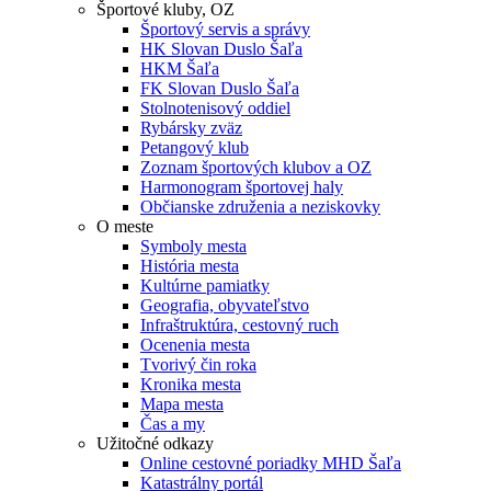
Športové kluby, OZ
Športový servis a správy
HK Slovan Duslo Šaľa
HKM Šaľa
FK Slovan Duslo Šaľa
Stolnotenisový oddiel
Rybársky zväz
Petangový klub
Zoznam športových klubov a OZ
Harmonogram športovej haly
Občianske združenia a neziskovky
O meste
Symboly mesta
História mesta
Kultúrne pamiatky
Geografia, obyvateľstvo
Infraštruktúra, cestovný ruch
Ocenenia mesta
Tvorivý čin roka
Kronika mesta
Mapa mesta
Čas a my
Užitočné odkazy
Online cestovné poriadky MHD Šaľa
Katastrálny portál