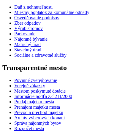
Daň z nehnuteľnosti
Miestny poplatok za komunálne odpady
Osvedčovanie podpisov
Zber odpadov
Výrub stromov
Parkovanie
Nájomné bývanie
Matričný úrad
Stavebný úrad
Sociálne a zdravotné služby
Transparentné mesto
Povinné zverejňovanie
Verejné zákazky
Mestom poskytnuté dotácie
Informácie podľa z.č.211/2000
Predaj majetku mesta
Prenájom majetku mesta
Prevod a prechod majetku
Archív výberových konaní
Správa nájomných bytov
Rozpočet mesta