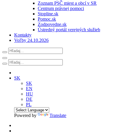
Zoznam PSČ miest a obcí v SR
Centrum právnej pomoci
Stopline.sk
Pomoc.sk
Zodpovedne.sk
Ústredný portál verejných služieb
Kontakty
Voľby 24.10.2026
SK
SK
EN
HU
DE
PL
Powered by
Translate