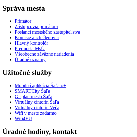
Správa mesta
Primátor
Zástupcovia primátora
Poslanci mestského zastupiteľstva
Komisie a ich členovia
Hlavný kontrolór
Prednosta MsÚ
Všeobecne záväzné nariadenia
Úradné oznamy
Užitočné služby
Mobilná aplikácia Šaľa o+
SMARTCity Šaľa
Gisplan mesta Šaľa
Virtuálny cintorín Šaľa
Virtuálny cintorín Veča
Wifi v meste zadarmo
Wifi4EU
Úradné hodiny, kontakt