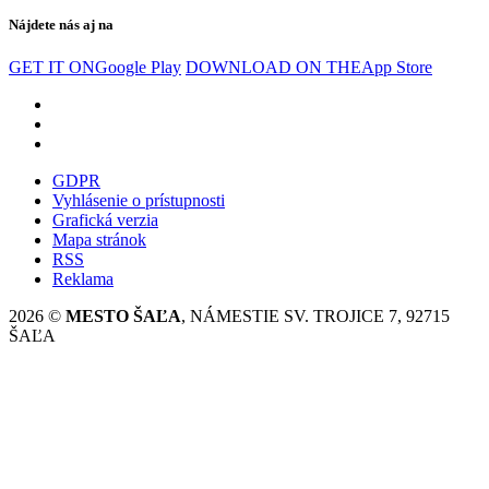
Nájdete nás aj na
GET IT ON
Google Play
DOWNLOAD ON THE
App Store
GDPR
Vyhlásenie o prístupnosti
Grafická verzia
Mapa stránok
RSS
Reklama
2026 ©
MESTO ŠAĽA
, NÁMESTIE SV. TROJICE 7, 92715
ŠAĽA