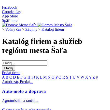
Facebook
Google play
App Store
Späť hore
>
Voľný čas
>
Záujmy
>
Katalóg firiem
Katalóg firiem a služieb
regiónu mesta Šaľa
Pridaj firmu
A
B
C
D
E
F
G
H
I
J
K
L
M
N
O
P
Q
R
S
T
U
V
W
X
Y
Z
#
Autobazár, Predaj...
Auto-moto a doprava
Agroturistika a ranče,...