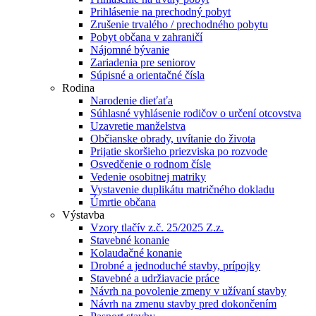
Prihlásenie na prechodný pobyt
Zrušenie trvalého / prechodného pobytu
Pobyt občana v zahraničí
Nájomné bývanie
Zariadenia pre seniorov
Súpisné a orientačné čísla
Rodina
Narodenie dieťaťa
Súhlasné vyhlásenie rodičov o určení otcovstva
Uzavretie manželstva
Občianske obrady, uvítanie do života
Prijatie skoršieho priezviska po rozvode
Osvedčenie o rodnom čísle
Vedenie osobitnej matriky
Vystavenie duplikátu matričného dokladu
Úmrtie občana
Výstavba
Vzory tlačív z.č. 25/2025 Z.z.
Stavebné konanie
Kolaudačné konanie
Drobné a jednoduché stavby, prípojky
Stavebné a udržiavacie práce
Návrh na povolenie zmeny v užívaní stavby
Návrh na zmenu stavby pred dokončením