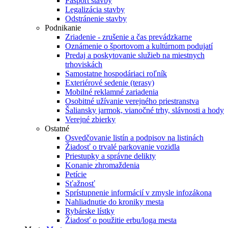
Pasport stavby
Legalizácia stavby
Odstránenie stavby
Podnikanie
Zriadenie - zrušenie a čas prevádzkarne
Oznámenie o športovom a kultúrnom podujatí
Predaj a poskytovanie služieb na miestnych
trhoviskách
Samostatne hospodáriaci roľník
Exteriérové sedenie (terasy)
Mobilné reklamné zariadenia
Osobitné užívanie verejného priestranstva
Šaliansky jarmok, vianočné trhy, slávnosti a hody
Verejné zbierky
Ostatné
Osvedčovanie listín a podpisov na listinách
Žiadosť o trvalé parkovanie vozidla
Priestupky a správne delikty
Konanie zhromaždenia
Petície
Sťažnosť
Sprístupnenie informácií v zmysle infozákona
Nahliadnutie do kroniky mesta
Rybárske lístky
Žiadosť o použitie erbu/loga mesta