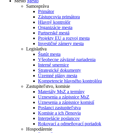
Mesto
Mesto
Samospráva
Primátor
Zástupcovia primátora
Hlavný kontrolór
Organizácie mesta
Partnerské mestá
Projekty EU a rozvoj mesta
Investičné zámery mesta
Legislatíva
Štatút mesta
Všeobecne záväzné nariadenia
Interné smernice
Strategické dokumenty
Územné plány mesta
Kompetencie hlavného kontrolóra
Zastupiteľstvo, komisie
Materiály MsZ a termíny
Uznesenia a zápisnice MsZ
Uznesenia a zápisnice komisií
Poslanci zastupiteľstva
Komisie a ich členovia
Interpelácie poslancov
Rokovací a odmeňovací poriadok
Hospodárenie