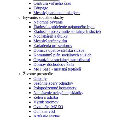
Centrum voľného času
Edupage
Mestský parlament mladých
Bývanie, sociálne služby
Nájomné bývanie
Žiadosť o pridelenie nájomného bytu
Žiadosť o poskytnutie sociálnych služieb
Nocľaháreň a útulky
Mestský terénny tím
Zariadenia pre seniorov
Domáca opatrovateľská služba
Komunitný plán sociálnych služieb
Organizácia sociálnej starostlivosti
Domov dôchodcov Šaľa
MeT Šaľa - mestská tepláreň
Životné prostredie
Odpady
Sezónne zbery odpadov
Polopodzemné kontajnery
Nahlásenie nelegálnej skládky
Zeleň a údržba
Výrub stromov
Ovzdušie, MZZO
Ochrana vôd
Artézske studne