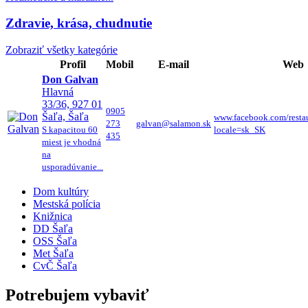
Zdravie, krása, chudnutie
Zobraziť všetky kategórie
Profil
Mobil
E-mail
Web
Don Galvan
Hlavná
33/36, 927 01
0905
Šaľa, Šaľa
www.facebook.com/resta
273
galvan@salamon.sk
S kapacitou 60
locale=sk_SK
435
miest je vhodná
na
usporadúvanie...
Dom kultúry
Mestská polícia
Knižnica
DD Šaľa
OSS Šaľa
Met Šaľa
CvČ Šaľa
Potrebujem vybaviť