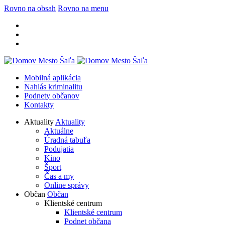
Rovno na obsah
Rovno na menu
Mobilná aplikácia
Nahlás kriminalitu
Podnety občanov
Kontakty
Aktuality
Aktuality
Aktuálne
Úradná tabuľa
Podujatia
Kino
Šport
Čas a my
Online správy
Občan
Občan
Klientské centrum
Klientské centrum
Podnet občana