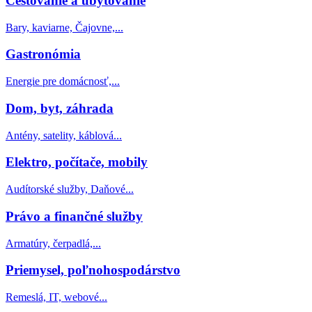
Cestovanie a ubytovanie
Bary, kaviarne, Čajovne,...
Gastronómia
Energie pre domácnosť,...
Dom, byt, záhrada
Antény, satelity, káblová...
Elektro, počítače, mobily
Audítorské služby, Daňové...
Právo a finančné služby
Armatúry, čerpadlá,...
Priemysel, poľnohospodárstvo
Remeslá, IT, webové...