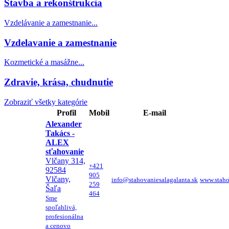
Stavba a rekonštrukcia
Vzdelávanie a zamestnanie...
Vzdelavanie a zamestnanie
Kozmetické a masážne...
Zdravie, krása, chudnutie
Zobraziť všetky kategórie
Profil
Mobil
E-mail
Alexander
Takács -
ALEX
sťahovanie
Vlčany 314,
+421
92584
905
Vlčany,
info@stahovaniesalagalanta.sk
www.staho
259
Šaľa
464
Sme
spoľahlivá,
profesionálna
a cenovo