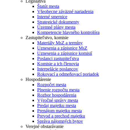
Legislatíva
Štatút mesta
Všeobecne záväzné nariadenia
Interné smernice
Strategické dokumenty
Územné plány mesta
Kompetencie hlavného kontrolóra
Zastupiteľstvo, komisie
Materiály MsZ a termíny
Uznesenia a zápisnice MsZ
Uznesenia a zápisnice komisií
Poslanci zastupiteľstva
Komisie a ich členovia
Interpelácie poslancov
Rokovací a odmeňovací poriadok
Hospodárenie
Rozpočet mesta
Plnenie rozpočtu mesta
Rozbor hospodárenia
Výročné správy mesta
Predaj majetku mesta
Prenájom majetku mesta
Prevod a prechod majetku
Správa nájomných bytov
Verejné obstarávanie