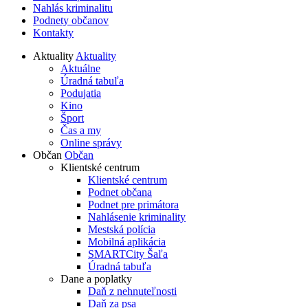
Nahlás kriminalitu
Podnety občanov
Kontakty
Aktuality
Aktuality
Aktuálne
Úradná tabuľa
Podujatia
Kino
Šport
Čas a my
Online správy
Občan
Občan
Klientské centrum
Klientské centrum
Podnet občana
Podnet pre primátora
Nahlásenie kriminality
Mestská polícia
Mobilná aplikácia
SMARTCity Šaľa
Úradná tabuľa
Dane a poplatky
Daň z nehnuteľnosti
Daň za psa