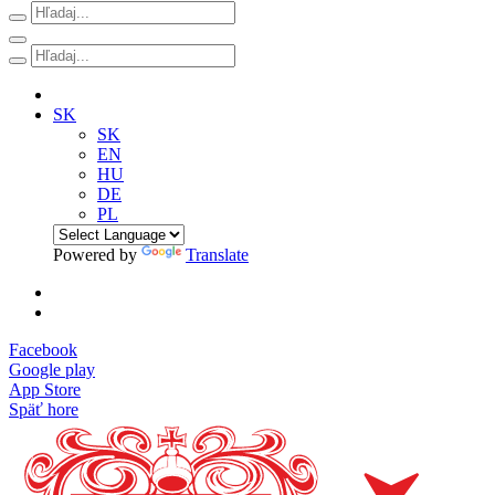
SK
SK
EN
HU
DE
PL
Powered by
Translate
Facebook
Google play
App Store
Späť hore