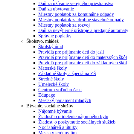
Daň za užívanie verejného priestranstva
Daň za ubytovanie
Miestny poplatok za komunálne odpady
Miestny poplatok za drobné stavebné odpady
Miestny poplatok za rozvoj
Daň za nevýherné prístroje a predajné automaty
Správne poplatky
Školstvo, mládež
Školský úrad
Pravidlá pre prijímanie detí do jaslí
Pravidlá pre prijímanie detí do materských škôl
Pravidlá pre prijímanie detí do základných škôl
Materské školy
Základné školy a špeciálna ZŠ
Stredné školy
Umelecké školy
Centrum voľného času
Edupage
Mestský parlament mladých
Bývanie, sociálne služby
Nájomné bývanie
Žiadosť o pridelenie nájomného bytu
Žiadosť o poskytnutie sociálnych služieb
Nocľaháreň a útulky
Mestský terénny tím