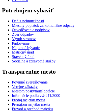
Potrebujem vybaviť
Daň z nehnuteľnosti
Miestny poplatok za komunálne odpady
Osvedčovanie podpisov
Zber odpadov
Výrub stromov
Parkovanie
Nájomné bývanie
Matričný úrad
Stavebný úrad
Sociálne a zdravotné služby
Transparentné mesto
Povinné zverejňovanie
Verejné zákazky
Mestom poskytnuté dotácie
Informácie podľa z.č.211/2000
Predaj majetku mesta
Prenájom majetku mesta
Prevod a prechod majetku