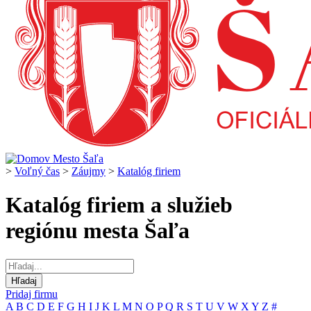
>
Voľný čas
>
Záujmy
>
Katalóg firiem
Katalóg firiem a služieb
regiónu mesta Šaľa
Pridaj firmu
A
B
C
D
E
F
G
H
I
J
K
L
M
N
O
P
Q
R
S
T
U
V
W
X
Y
Z
#