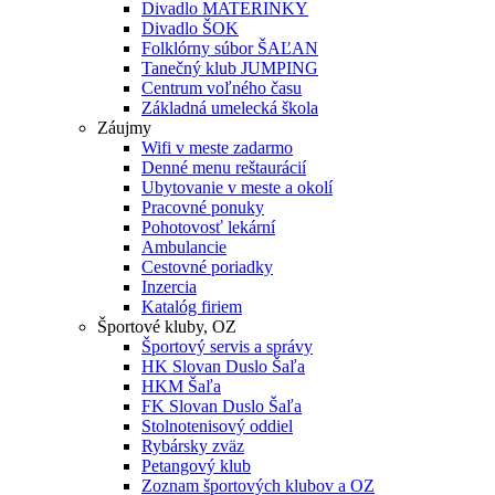
Divadlo MATERINKY
Divadlo ŠOK
Folklórny súbor ŠAĽAN
Tanečný klub JUMPING
Centrum voľného času
Základná umelecká škola
Záujmy
Wifi v meste zadarmo
Denné menu reštaurácií
Ubytovanie v meste a okolí
Pracovné ponuky
Pohotovosť lekární
Ambulancie
Cestovné poriadky
Inzercia
Katalóg firiem
Športové kluby, OZ
Športový servis a správy
HK Slovan Duslo Šaľa
HKM Šaľa
FK Slovan Duslo Šaľa
Stolnotenisový oddiel
Rybársky zväz
Petangový klub
Zoznam športových klubov a OZ