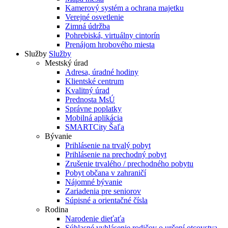
Kamerový systém a ochrana majetku
Verejné osvetlenie
Zimná údržba
Pohrebiská, virtuálny cintorín
Prenájom hrobového miesta
Služby
Služby
Mestský úrad
Adresa, úradné hodiny
Klientské centrum
Kvalitný úrad
Prednosta MsÚ
Správne poplatky
Mobilná aplikácia
SMARTCity Šaľa
Bývanie
Prihlásenie na trvalý pobyt
Prihlásenie na prechodný pobyt
Zrušenie trvalého / prechodného pobytu
Pobyt občana v zahraničí
Nájomné bývanie
Zariadenia pre seniorov
Súpisné a orientačné čísla
Rodina
Narodenie dieťaťa
Súhlasné vyhlásenie rodičov o určení otcovstva