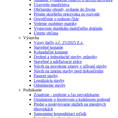
Uzavretie manželstva
Občianske obrady, uvítanie do života
Prijatie skoršieho priezviska po rozvode
Osvedčenie o rodnom čísle
Vedenie osobitnej matriky
Vystavenie duplikátu matričného dokladu
Úmrtie občana
Výstavba
Vzory tlačív z.č. 25/2025 Z.z.
Stavebné konanie
Kolaudačné konanie
Drobné a jednoduché stavby, prípojky
Stavebné a udržiavacie práce
Návrh na povolenie zmeny v užívaní stavby
Návrh na zmenu stavby pred dokončením
Pasport stavby
Legalizácia stavby
Odstránenie stavby
Podnikanie
Zriadenie - zrušenie a čas prevádzkarne
Oznámenie o športovom a kultúrnom podujatí
Predaj a poskytovanie služieb na miestnych
trhoviskách
Samostatne hospodáriaci roľník