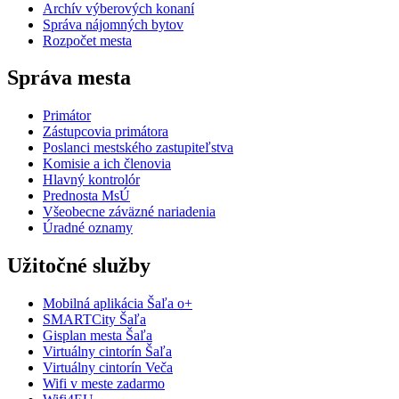
Archív výberových konaní
Správa nájomných bytov
Rozpočet mesta
Správa mesta
Primátor
Zástupcovia primátora
Poslanci mestského zastupiteľstva
Komisie a ich členovia
Hlavný kontrolór
Prednosta MsÚ
Všeobecne záväzné nariadenia
Úradné oznamy
Užitočné služby
Mobilná aplikácia Šaľa o+
SMARTCity Šaľa
Gisplan mesta Šaľa
Virtuálny cintorín Šaľa
Virtuálny cintorín Veča
Wifi v meste zadarmo