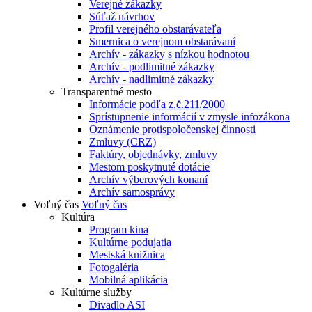
Verejné zákazky
Súťaž návrhov
Profil verejného obstarávateľa
Smernica o verejnom obstarávaní
Archív - zákazky s nízkou hodnotou
Archív - podlimitné zákazky
Archív - nadlimitné zákazky
Transparentné mesto
Informácie podľa z.č.211/2000
Sprístupnenie informácií v zmysle infozákona
Oznámenie protispoločenskej činnosti
Zmluvy (CRZ)
Faktúry, objednávky, zmluvy
Mestom poskytnuté dotácie
Archív výberových konaní
Archív samosprávy
Voľný čas
Voľný čas
Kultúra
Program kina
Kultúrne podujatia
Mestská knižnica
Fotogaléria
Mobilná aplikácia
Kultúrne služby
Divadlo ASI