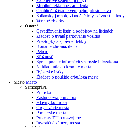
Exteriérové sedenie (terasy)
Mobilné reklamné zariadenia
Osobitné užívanie verejného priestranstva
Šaliansky jarmok, vianočné trhy, slávnosti a hody
Verejné zbierky
Ostatné
Osvedčovanie listín a podpisov na listinách
Žiadosť o trvalé parkovanie vozidla
Priestupky a správne delikty
Konanie zhromaždenia
Petície
Sťažnosť
Sprístupnenie informácií v zmysle infozákona
Nahliadnutie do kroniky mesta
Rybárske lístky
Žiadosť o použitie erbu/loga mesta
Mesto
Mesto
Samospráva
Primátor
Zástupcovia primátora
Hlavný kontrolór
Organizácie mesta
Partnerské mestá
Projekty EU a rozvoj mesta
Investičné zámery mesta