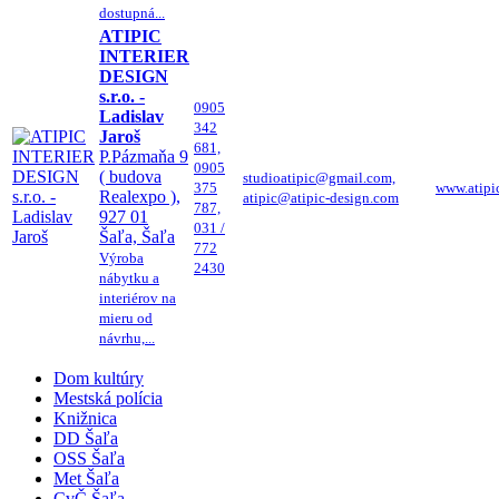
dostupná...
ATIPIC
INTERIER
DESIGN
s.r.o. -
0905
Ladislav
342
Jaroš
681,
P.Pázmaňa 9
0905
( budova
studioatipic@gmail.com,
375
www.atipi
Realexpo ),
atipic@atipic-design.com
787,
927 01
031 /
Šaľa, Šaľa
772
Výroba
2430
nábytku a
interiérov na
mieru od
návrhu,...
Dom kultúry
Mestská polícia
Knižnica
DD Šaľa
OSS Šaľa
Met Šaľa
CvČ Šaľa