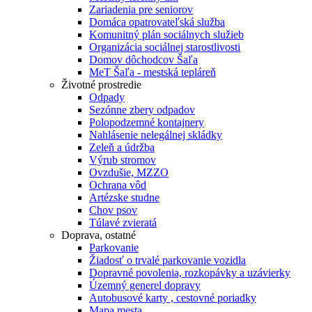
Zariadenia pre seniorov
Domáca opatrovateľská služba
Komunitný plán sociálnych služieb
Organizácia sociálnej starostlivosti
Domov dôchodcov Šaľa
MeT Šaľa - mestská tepláreň
Životné prostredie
Odpady
Sezónne zbery odpadov
Polopodzemné kontajnery
Nahlásenie nelegálnej skládky
Zeleň a údržba
Výrub stromov
Ovzdušie, MZZO
Ochrana vôd
Artézske studne
Chov psov
Túlavé zvieratá
Doprava, ostatné
Parkovanie
Žiadosť o trvalé parkovanie vozidla
Dopravné povolenia, rozkopávky a uzávierky
Územný generel dopravy
Autobusové karty , cestovné poriadky
Mapa mesta