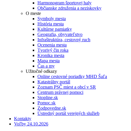
Harmonogram športovej haly
Občianske združenia a neziskovky
O meste
Symboly mesta
História mesta
Kultúrne pamiatky
Geografia, obyvateľstvo
Infraštruktúra, cestovný ruch
Ocenenia mesta
Tvorivý čin roka
Kronika mesta
Mapa mesta
Čas a my
Užitočné odkazy
Online cestovné poriadky MHD Šaľa
Katastrálny portál
Zoznam PSČ miest a obcí v SR
Centrum právnej pomoci
Stopline.sk
Pomoc.sk
Zodpovedne.sk
Ústredný portál verejných služieb
Kontakty
Voľby 24.10.2026