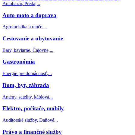
Autobazár, Predaj...
Auto-moto a doprava
Agroturistika a ranče,...
Cestovanie a ubytovanie
Bary, kaviarne, Čajovne,...
Gastronómia
Energie pre domácnosť,...
Dom, byt, záhrada
Antény, satelity, káblová...
Elektro, počítače, mobily
Audítorské služby, Daňové...
Právo a finančné služby