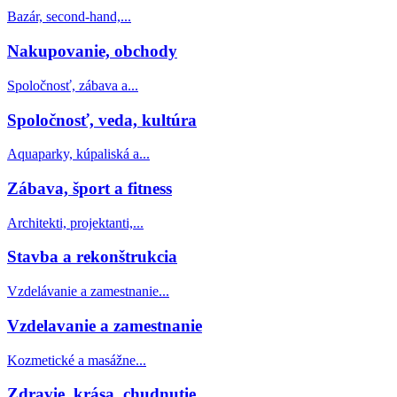
Bazár, second-hand,...
Nakupovanie, obchody
Spoločnosť, zábava a...
Spoločnosť, veda, kultúra
Aquaparky, kúpaliská a...
Zábava, šport a fitness
Architekti, projektanti,...
Stavba a rekonštrukcia
Vzdelávanie a zamestnanie...
Vzdelavanie a zamestnanie
Kozmetické a masážne...
Zdravie, krása, chudnutie