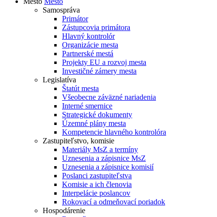
Mesto
Mesto
Samospráva
Primátor
Zástupcovia primátora
Hlavný kontrolór
Organizácie mesta
Partnerské mestá
Projekty EU a rozvoj mesta
Investičné zámery mesta
Legislatíva
Štatút mesta
Všeobecne záväzné nariadenia
Interné smernice
Strategické dokumenty
Územné plány mesta
Kompetencie hlavného kontrolóra
Zastupiteľstvo, komisie
Materiály MsZ a termíny
Uznesenia a zápisnice MsZ
Uznesenia a zápisnice komisií
Poslanci zastupiteľstva
Komisie a ich členovia
Interpelácie poslancov
Rokovací a odmeňovací poriadok
Hospodárenie