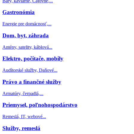
Bary, kaviarne, Čajovne,...
Gastronómia
Energie pre domácnosť,...
Dom, byt, záhrada
Antény, satelity, káblová...
Elektro, počítače, mobily
Audítorské služby, Daňové...
Právo a finančné služby
Armatúry, čerpadlá,...
Priemysel, poľnohospodárstvo
Remeslá, IT, webové...
Služby, remeslá