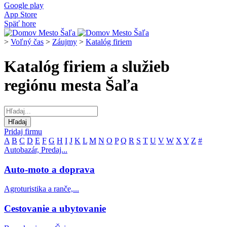
Google play
App Store
Späť hore
>
Voľný čas
>
Záujmy
>
Katalóg firiem
Katalóg firiem a služieb
regiónu mesta Šaľa
Pridaj firmu
A
B
C
D
E
F
G
H
I
J
K
L
M
N
O
P
Q
R
S
T
U
V
W
X
Y
Z
#
Autobazár, Predaj...
Auto-moto a doprava
Agroturistika a ranče,...
Cestovanie a ubytovanie