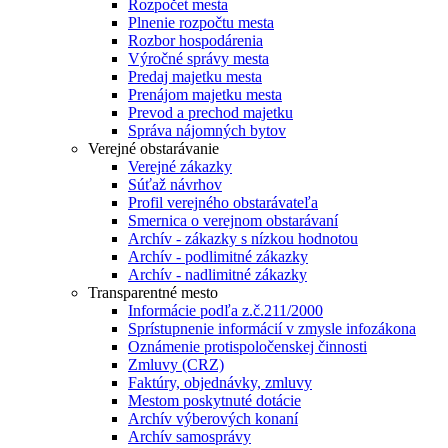
Rozpočet mesta
Plnenie rozpočtu mesta
Rozbor hospodárenia
Výročné správy mesta
Predaj majetku mesta
Prenájom majetku mesta
Prevod a prechod majetku
Správa nájomných bytov
Verejné obstarávanie
Verejné zákazky
Súťaž návrhov
Profil verejného obstarávateľa
Smernica o verejnom obstarávaní
Archív - zákazky s nízkou hodnotou
Archív - podlimitné zákazky
Archív - nadlimitné zákazky
Transparentné mesto
Informácie podľa z.č.211/2000
Sprístupnenie informácií v zmysle infozákona
Oznámenie protispoločenskej činnosti
Zmluvy (CRZ)
Faktúry, objednávky, zmluvy
Mestom poskytnuté dotácie
Archív výberových konaní
Archív samosprávy