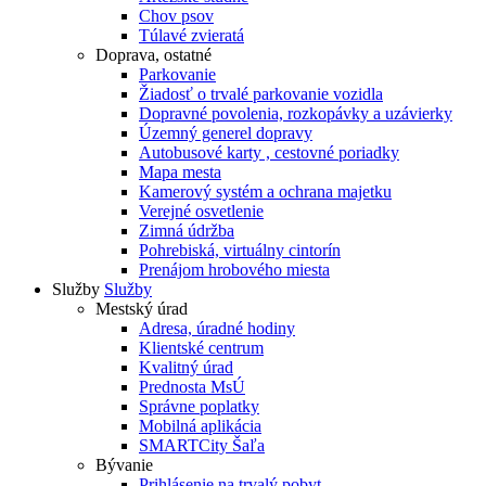
Chov psov
Túlavé zvieratá
Doprava, ostatné
Parkovanie
Žiadosť o trvalé parkovanie vozidla
Dopravné povolenia, rozkopávky a uzávierky
Územný generel dopravy
Autobusové karty , cestovné poriadky
Mapa mesta
Kamerový systém a ochrana majetku
Verejné osvetlenie
Zimná údržba
Pohrebiská, virtuálny cintorín
Prenájom hrobového miesta
Služby
Služby
Mestský úrad
Adresa, úradné hodiny
Klientské centrum
Kvalitný úrad
Prednosta MsÚ
Správne poplatky
Mobilná aplikácia
SMARTCity Šaľa
Bývanie
Prihlásenie na trvalý pobyt