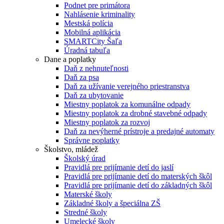
Podnet pre primátora
Nahlásenie kriminality
Mestská polícia
Mobilná aplikácia
SMARTCity Šaľa
Úradná tabuľa
Dane a poplatky
Daň z nehnuteľnosti
Daň za psa
Daň za užívanie verejného priestranstva
Daň za ubytovanie
Miestny poplatok za komunálne odpady
Miestny poplatok za drobné stavebné odpady
Miestny poplatok za rozvoj
Daň za nevýherné prístroje a predajné automaty
Správne poplatky
Školstvo, mládež
Školský úrad
Pravidlá pre prijímanie detí do jaslí
Pravidlá pre prijímanie detí do materských škôl
Pravidlá pre prijímanie detí do základných škôl
Materské školy
Základné školy a špeciálna ZŠ
Stredné školy
Umelecké školy