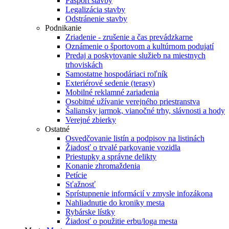
Pasport stavby
Legalizácia stavby
Odstránenie stavby
Podnikanie
Zriadenie - zrušenie a čas prevádzkarne
Oznámenie o športovom a kultúrnom podujatí
Predaj a poskytovanie služieb na miestnych
trhoviskách
Samostatne hospodáriaci roľník
Exteriérové sedenie (terasy)
Mobilné reklamné zariadenia
Osobitné užívanie verejného priestranstva
Šaliansky jarmok, vianočné trhy, slávnosti a hody
Verejné zbierky
Ostatné
Osvedčovanie listín a podpisov na listinách
Žiadosť o trvalé parkovanie vozidla
Priestupky a správne delikty
Konanie zhromaždenia
Petície
Sťažnosť
Sprístupnenie informácií v zmysle infozákona
Nahliadnutie do kroniky mesta
Rybárske lístky
Žiadosť o použitie erbu/loga mesta