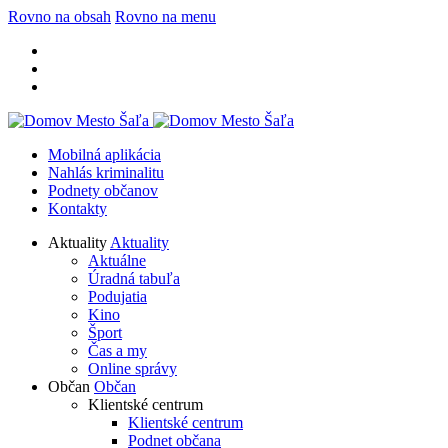
Rovno na obsah
Rovno na menu
Mobilná aplikácia
Nahlás kriminalitu
Podnety občanov
Kontakty
Aktuality
Aktuality
Aktuálne
Úradná tabuľa
Podujatia
Kino
Šport
Čas a my
Online správy
Občan
Občan
Klientské centrum
Klientské centrum
Podnet občana