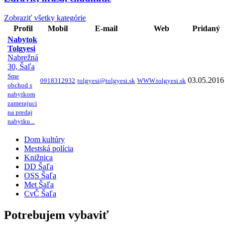
Zobraziť všetky kategórie
Profil
Mobil
E-mail
Web
Pridaný
Nabytok
Tolgyesi
Nabrežná
30, Šaľa
Sme
03.05.2016
0918312932
tolgyesi@tolgyesi.sk
WWW.tolgyesi.sk
obchod s
nabytkom
zamerajuci
na predaj
nabytku...
Dom kultúry
Mestská polícia
Knižnica
DD Šaľa
OSS Šaľa
Met Šaľa
CvČ Šaľa
Potrebujem vybaviť