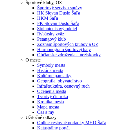
Športové kluby, OZ
Športový servis a správy
HK Slovan Duslo Šaľa
HKM Šaľa
FK Slovan Duslo Šaľa
Stolnotenisový oddiel
Rybársky zväz
Petangový klub
Zoznam športových klubov a OZ
Harmonogram športovej haly
Občianske združenia a neziskovky
O meste
Symboly mesta
História mesta
Kultúrne pamiatky
Geografia, obyvateľstvo
Infraštruktúra, cestovný ruch
Ocenenia mesta
Tvorivý čin roka
Kronika mesta
Mapa mesta
Čas a my
Užitočné odkazy
Online cestovné poriadky MHD Šaľa
Katastrálny portál