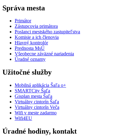
Správa mesta
Primátor
Zástupcovia primátora
Poslanci mestského zastupiteľstva
Komisie a ich členovia
Hlavný kontrolór
Prednosta MsÚ
Všeobecne záväzné nariadenia
Úradné oznamy
Užitočné služby
Mobilná aplikácia Šaľa o+
SMARTCity Šaľa
Gisplan mesta Šaľa
Virtuálny cintorín Šaľa
Virtuálny cintorín Veča
Wifi v meste zadarmo
Wifi4EU
Úradné hodiny, kontakt