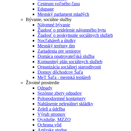
Centrum voľného času
Edupage
Mestský parlament mladých
Bývanie, sociálne služby
Nájomné bývanie
Žiadosť o pridelenie nájomného bytu
Žiadosť o poskytnutie sociálnych služieb
Nocľaháreň a útulky
Mestský terénny tím
Zariadenia pre seniorov
Domáca opatrovateľská služba
Komunitný plán sociálnych služieb
Organizácia sociálnej starostlivosti
Domov dôchodcov Šaľa
MeT Šaľa - mestská tepláreň
Životné prostredie
Odpady
Sezónne zbery odpadov
Polopodzemné kontajnery
Nahlásenie nelegálnej skládky
Zeleň a údržba
Výrub stromov
Ovzdušie, MZZO
Ochrana vôd
Artézske studne