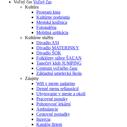
Voľný čas
Voľný čas
Kultúra
Program kina
Kultúrne podujatia
Mestská knižnica
Fotogaléria
Mobilná aplikácia
Kultúrne služby
Divadlo ASI
Divadlo MATERINKY
Divadlo ŠOK
Folklórny súbor ŠAĽAN
Tanečný klub JUMPING
Centrum voľného času
Základná umelecká škola
Záujmy
Wifi v meste zadarmo
Denné menu reštaurácií
Ubytovanie v meste a okolí
Pracovné ponuky
Pohotovosť lekární
Ambulancie
Cestovné poriadky
Inzercia
Katalóg firiem