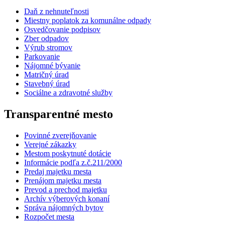
Daň z nehnuteľnosti
Miestny poplatok za komunálne odpady
Osvedčovanie podpisov
Zber odpadov
Výrub stromov
Parkovanie
Nájomné bývanie
Matričný úrad
Stavebný úrad
Sociálne a zdravotné služby
Transparentné mesto
Povinné zverejňovanie
Verejné zákazky
Mestom poskytnuté dotácie
Informácie podľa z.č.211/2000
Predaj majetku mesta
Prenájom majetku mesta
Prevod a prechod majetku
Archív výberových konaní
Správa nájomných bytov
Rozpočet mesta