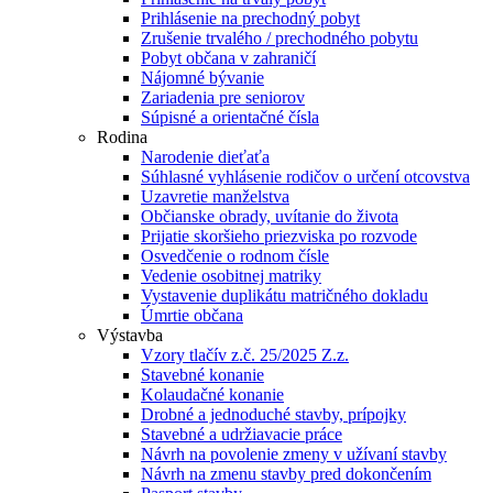
Prihlásenie na prechodný pobyt
Zrušenie trvalého / prechodného pobytu
Pobyt občana v zahraničí
Nájomné bývanie
Zariadenia pre seniorov
Súpisné a orientačné čísla
Rodina
Narodenie dieťaťa
Súhlasné vyhlásenie rodičov o určení otcovstva
Uzavretie manželstva
Občianske obrady, uvítanie do života
Prijatie skoršieho priezviska po rozvode
Osvedčenie o rodnom čísle
Vedenie osobitnej matriky
Vystavenie duplikátu matričného dokladu
Úmrtie občana
Výstavba
Vzory tlačív z.č. 25/2025 Z.z.
Stavebné konanie
Kolaudačné konanie
Drobné a jednoduché stavby, prípojky
Stavebné a udržiavacie práce
Návrh na povolenie zmeny v užívaní stavby
Návrh na zmenu stavby pred dokončením