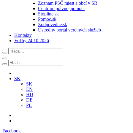
Zoznam PSČ miest a obcí v SR
Centrum právnej pomoci
Stopline.sk
Pomoc.sk
Zodpovedne.sk
Ústredný portál verejných služieb
Kontakty
Voľby 24.10.2026
SK
SK
EN
HU
DE
PL
Facebook