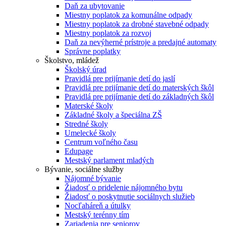
Daň za ubytovanie
Miestny poplatok za komunálne odpady
Miestny poplatok za drobné stavebné odpady
Miestny poplatok za rozvoj
Daň za nevýherné prístroje a predajné automaty
Správne poplatky
Školstvo, mládež
Školský úrad
Pravidlá pre prijímanie detí do jaslí
Pravidlá pre prijímanie detí do materských škôl
Pravidlá pre prijímanie detí do základných škôl
Materské školy
Základné školy a špeciálna ZŠ
Stredné školy
Umelecké školy
Centrum voľného času
Edupage
Mestský parlament mladých
Bývanie, sociálne služby
Nájomné bývanie
Žiadosť o pridelenie nájomného bytu
Žiadosť o poskytnutie sociálnych služieb
Nocľaháreň a útulky
Mestský terénny tím
Zariadenia pre seniorov