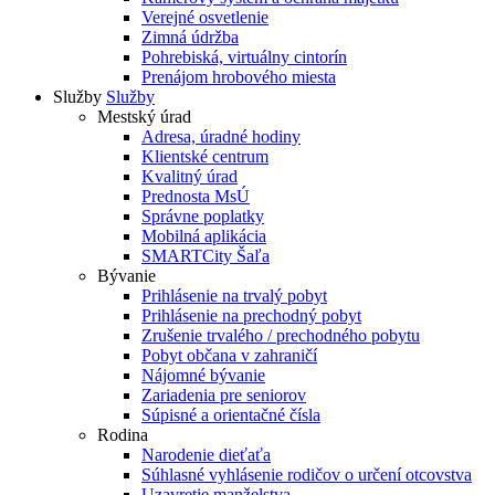
Verejné osvetlenie
Zimná údržba
Pohrebiská, virtuálny cintorín
Prenájom hrobového miesta
Služby
Služby
Mestský úrad
Adresa, úradné hodiny
Klientské centrum
Kvalitný úrad
Prednosta MsÚ
Správne poplatky
Mobilná aplikácia
SMARTCity Šaľa
Bývanie
Prihlásenie na trvalý pobyt
Prihlásenie na prechodný pobyt
Zrušenie trvalého / prechodného pobytu
Pobyt občana v zahraničí
Nájomné bývanie
Zariadenia pre seniorov
Súpisné a orientačné čísla
Rodina
Narodenie dieťaťa
Súhlasné vyhlásenie rodičov o určení otcovstva
Uzavretie manželstva