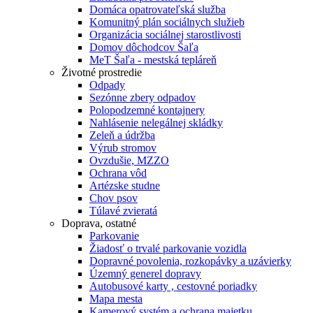
Domáca opatrovateľská služba
Komunitný plán sociálnych služieb
Organizácia sociálnej starostlivosti
Domov dôchodcov Šaľa
MeT Šaľa - mestská tepláreň
Životné prostredie
Odpady
Sezónne zbery odpadov
Polopodzemné kontajnery
Nahlásenie nelegálnej skládky
Zeleň a údržba
Výrub stromov
Ovzdušie, MZZO
Ochrana vôd
Artézske studne
Chov psov
Túlavé zvieratá
Doprava, ostatné
Parkovanie
Žiadosť o trvalé parkovanie vozidla
Dopravné povolenia, rozkopávky a uzávierky
Územný generel dopravy
Autobusové karty , cestovné poriadky
Mapa mesta
Kamerový systém a ochrana majetku