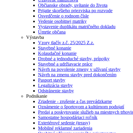
Občianske obrady, uvítanie do života
Prijatie skoršieho priezviska po rozvode
Osvedčenie o rodnom čísle
Vedenie osobitnej matriky
Vystavenie duplikátu matričného dokladu
Úmrtie občana
Výstavba
Vzory tlačív z.č. 25/2025 Z.z.
Stavebné konanie
Kolaudačné konanie
Drobné a jednoduché stavby, prípojky
Stavebné a udržiavacie práce
Návrh na povolenie zmeny v užívaní stavby
Návrh na zmenu stavby pred dokončením
Pasport stavby
Legalizácia stavby
Odstránenie stavby
Podnikanie
Zriadenie - zrušenie a čas prevádzkarne
Oznámenie o športovom a kultúrnom podujatí
Predaj a poskytovanie služieb na miestnych trhovi
Samostatne hospodáriaci roľník
Exteriérové sedenie (terasy)
Mobilné reklamné zariadenia