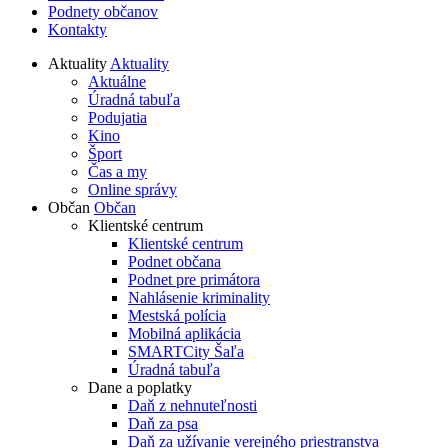
Podnety občanov
Kontakty
Aktuality
Aktuality
Aktuálne
Úradná tabuľa
Podujatia
Kino
Šport
Čas a my
Online správy
Občan
Občan
Klientské centrum
Klientské centrum
Podnet občana
Podnet pre primátora
Nahlásenie kriminality
Mestská polícia
Mobilná aplikácia
SMARTCity Šaľa
Úradná tabuľa
Dane a poplatky
Daň z nehnuteľnosti
Daň za psa
Daň za užívanie verejného priestranstva