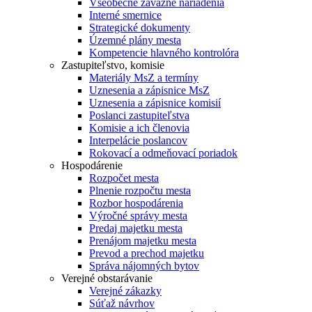
Všeobecne záväzné nariadenia
Interné smernice
Strategické dokumenty
Územné plány mesta
Kompetencie hlavného kontrolóra
Zastupiteľstvo, komisie
Materiály MsZ a termíny
Uznesenia a zápisnice MsZ
Uznesenia a zápisnice komisií
Poslanci zastupiteľstva
Komisie a ich členovia
Interpelácie poslancov
Rokovací a odmeňovací poriadok
Hospodárenie
Rozpočet mesta
Plnenie rozpočtu mesta
Rozbor hospodárenia
Výročné správy mesta
Predaj majetku mesta
Prenájom majetku mesta
Prevod a prechod majetku
Správa nájomných bytov
Verejné obstarávanie
Verejné zákazky
Súťaž návrhov