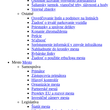
Osobitné užívanie verejného priestranstva
Šaliansky jarmok, vianočné trhy, slávnosti a hody
Verejné zbierky
Ostatné
Osvedčovanie listín a podpisov na listinách
Žiadosť o trvalé parkovanie vozidla
Priestupky a správne delikty
Konanie zhromaždenia
Petície
Sťažnosť
Sprístupnenie informácií v zmysle infozákona
Nahliadnutie do kroniky mesta
Rybárske lístky
Žiadosť o použitie erbu/loga mesta
Mesto
Mesto
Samospráva
Primátor
Zástupcovia primátora
Hlavný kontrolór
Organizácie mesta
Partnerské mestá
Projekty EU a rozvoj mesta
Investičné zámery mesta
Legislatíva
Štatút mesta