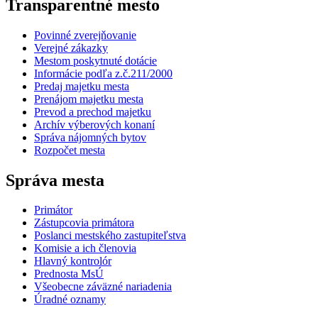
Transparentné mesto
Povinné zverejňovanie
Verejné zákazky
Mestom poskytnuté dotácie
Informácie podľa z.č.211/2000
Predaj majetku mesta
Prenájom majetku mesta
Prevod a prechod majetku
Archív výberových konaní
Správa nájomných bytov
Rozpočet mesta
Správa mesta
Primátor
Zástupcovia primátora
Poslanci mestského zastupiteľstva
Komisie a ich členovia
Hlavný kontrolór
Prednosta MsÚ
Všeobecne záväzné nariadenia
Úradné oznamy