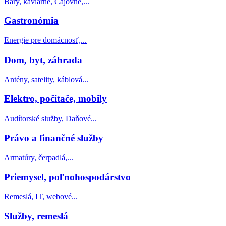
Bary, kaviarne, Čajovne,...
Gastronómia
Energie pre domácnosť,...
Dom, byt, záhrada
Antény, satelity, káblová...
Elektro, počítače, mobily
Audítorské služby, Daňové...
Právo a finančné služby
Armatúry, čerpadlá,...
Priemysel, poľnohospodárstvo
Remeslá, IT, webové...
Služby, remeslá