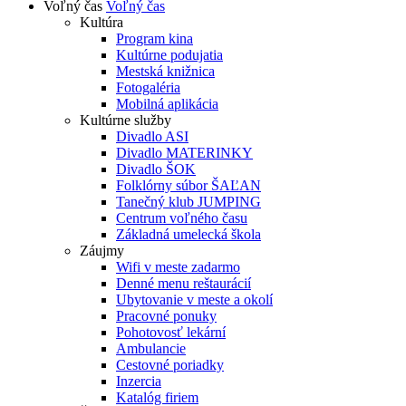
Voľný čas
Voľný čas
Kultúra
Program kina
Kultúrne podujatia
Mestská knižnica
Fotogaléria
Mobilná aplikácia
Kultúrne služby
Divadlo ASI
Divadlo MATERINKY
Divadlo ŠOK
Folklórny súbor ŠAĽAN
Tanečný klub JUMPING
Centrum voľného času
Základná umelecká škola
Záujmy
Wifi v meste zadarmo
Denné menu reštaurácií
Ubytovanie v meste a okolí
Pracovné ponuky
Pohotovosť lekární
Ambulancie
Cestovné poriadky
Inzercia
Katalóg firiem