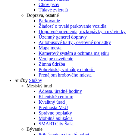
Chov psov
Túlavé zvieratá
Doprava, ostatné
Parkovanie
Žiadosť o trvalé parkovanie vozidla
Dopravné povolenia, rozkopávky a uzávierky
Územný generel dopravy
Autobusové karty , cestovné poriadky
Mapa mesta
Kamerový systém a ochrana majetku
Verejné osvetlenie
Zimná údržba
Pohrebiská, virtuálny cintorín
Prenájom hrobového miesta
Služby
Služby
Mestský úrad
Adresa, úradné hodiny
Klientské centrum
Kvalitný úrad
Prednosta MsÚ
Správne poplatky
Mobilná aplikácia
SMARTCity Šaľa
Bývanie
Prihlásenie na trvalý pobyt