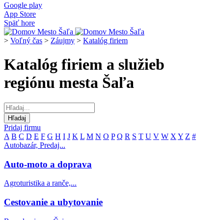
Google play
App Store
Späť hore
>
Voľný čas
>
Záujmy
>
Katalóg firiem
Katalóg firiem a služieb
regiónu mesta Šaľa
Pridaj firmu
A
B
C
D
E
F
G
H
I
J
K
L
M
N
O
P
Q
R
S
T
U
V
W
X
Y
Z
#
Autobazár, Predaj...
Auto-moto a doprava
Agroturistika a ranče,...
Cestovanie a ubytovanie