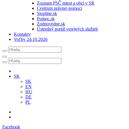
Zoznam PSČ miest a obcí v SR
Centrum právnej pomoci
Stopline.sk
Pomoc.sk
Zodpovedne.sk
Ústredný portál verejných služieb
Kontakty
Voľby 24.10.2026
SK
SK
EN
HU
DE
PL
Facebook