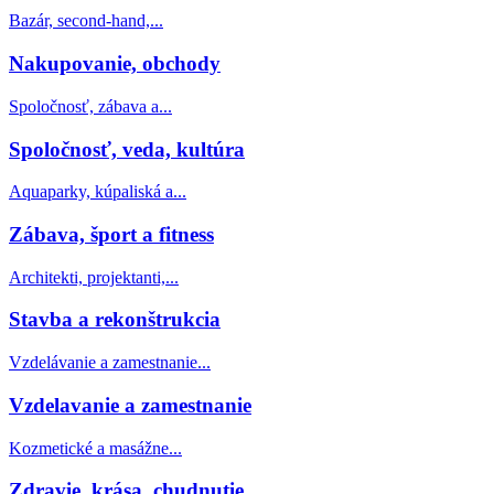
Bazár, second-hand,...
Nakupovanie, obchody
Spoločnosť, zábava a...
Spoločnosť, veda, kultúra
Aquaparky, kúpaliská a...
Zábava, šport a fitness
Architekti, projektanti,...
Stavba a rekonštrukcia
Vzdelávanie a zamestnanie...
Vzdelavanie a zamestnanie
Kozmetické a masážne...
Zdravie, krása, chudnutie