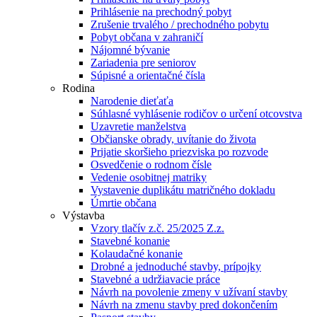
Prihlásenie na prechodný pobyt
Zrušenie trvalého / prechodného pobytu
Pobyt občana v zahraničí
Nájomné bývanie
Zariadenia pre seniorov
Súpisné a orientačné čísla
Rodina
Narodenie dieťaťa
Súhlasné vyhlásenie rodičov o určení otcovstva
Uzavretie manželstva
Občianske obrady, uvítanie do života
Prijatie skoršieho priezviska po rozvode
Osvedčenie o rodnom čísle
Vedenie osobitnej matriky
Vystavenie duplikátu matričného dokladu
Úmrtie občana
Výstavba
Vzory tlačív z.č. 25/2025 Z.z.
Stavebné konanie
Kolaudačné konanie
Drobné a jednoduché stavby, prípojky
Stavebné a udržiavacie práce
Návrh na povolenie zmeny v užívaní stavby
Návrh na zmenu stavby pred dokončením