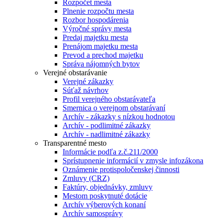
Rozpočet mesta
Plnenie rozpočtu mesta
Rozbor hospodárenia
Výročné správy mesta
Predaj majetku mesta
Prenájom majetku mesta
Prevod a prechod majetku
Správa nájomných bytov
Verejné obstarávanie
Verejné zákazky
Súťaž návrhov
Profil verejného obstarávateľa
Smernica o verejnom obstarávaní
Archív - zákazky s nízkou hodnotou
Archív - podlimitné zákazky
Archív - nadlimitné zákazky
Transparentné mesto
Informácie podľa z.č.211/2000
Sprístupnenie informácií v zmysle infozákona
Oznámenie protispoločenskej činnosti
Zmluvy (CRZ)
Faktúry, objednávky, zmluvy
Mestom poskytnuté dotácie
Archív výberových konaní
Archív samosprávy