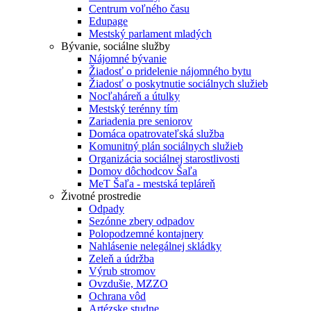
Centrum voľného času
Edupage
Mestský parlament mladých
Bývanie, sociálne služby
Nájomné bývanie
Žiadosť o pridelenie nájomného bytu
Žiadosť o poskytnutie sociálnych služieb
Nocľaháreň a útulky
Mestský terénny tím
Zariadenia pre seniorov
Domáca opatrovateľská služba
Komunitný plán sociálnych služieb
Organizácia sociálnej starostlivosti
Domov dôchodcov Šaľa
MeT Šaľa - mestská tepláreň
Životné prostredie
Odpady
Sezónne zbery odpadov
Polopodzemné kontajnery
Nahlásenie nelegálnej skládky
Zeleň a údržba
Výrub stromov
Ovzdušie, MZZO
Ochrana vôd
Artézske studne