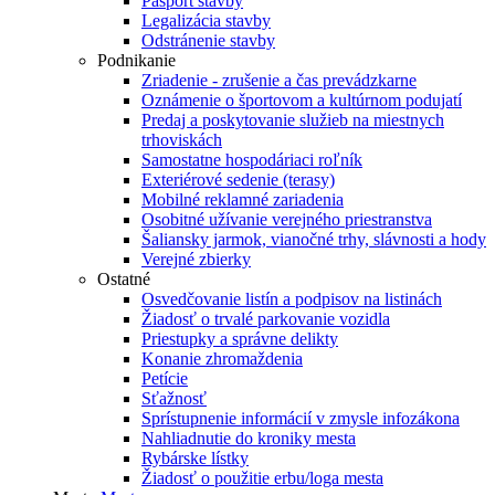
Pasport stavby
Legalizácia stavby
Odstránenie stavby
Podnikanie
Zriadenie - zrušenie a čas prevádzkarne
Oznámenie o športovom a kultúrnom podujatí
Predaj a poskytovanie služieb na miestnych
trhoviskách
Samostatne hospodáriaci roľník
Exteriérové sedenie (terasy)
Mobilné reklamné zariadenia
Osobitné užívanie verejného priestranstva
Šaliansky jarmok, vianočné trhy, slávnosti a hody
Verejné zbierky
Ostatné
Osvedčovanie listín a podpisov na listinách
Žiadosť o trvalé parkovanie vozidla
Priestupky a správne delikty
Konanie zhromaždenia
Petície
Sťažnosť
Sprístupnenie informácií v zmysle infozákona
Nahliadnutie do kroniky mesta
Rybárske lístky
Žiadosť o použitie erbu/loga mesta