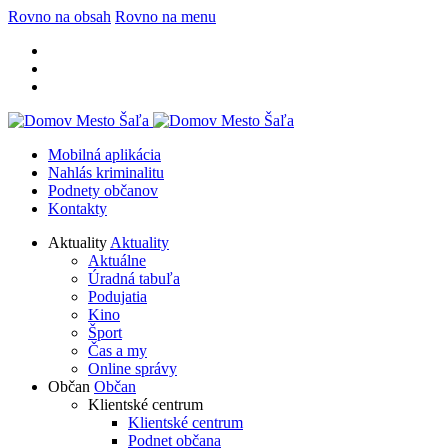
Rovno na obsah
Rovno na menu
Mobilná aplikácia
Nahlás kriminalitu
Podnety občanov
Kontakty
Aktuality
Aktuality
Aktuálne
Úradná tabuľa
Podujatia
Kino
Šport
Čas a my
Online správy
Občan
Občan
Klientské centrum
Klientské centrum
Podnet občana