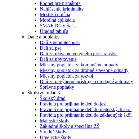
Podnet pre primátora
Nahlásenie kriminality
Mestská polícia
Mobilná aplikácia
SMARTCity Šaľa
Úradná tabuľa
Dane a poplatky
Daň z nehnuteľnosti
Daň za psa
Daň za užívanie verejného priestranstva
Daň za ubytovanie
Miestny poplatok za komunálne odpady
Miestny poplatok za drobné stavebné odpady
Miestny poplatok za rozvoj
Daň za nevýherné prístroje a predajné automaty
Správne poplatky
Školstvo, mládež
Školský úrad
Pravidlá pre prijímanie detí do jaslí
Pravidlá pre prijímanie detí do materských škôl
Pravidlá pre prijímanie detí do základných škôl
Materské školy
Základné školy a špeciálna ZŠ
Stredné školy
Umelecké školy