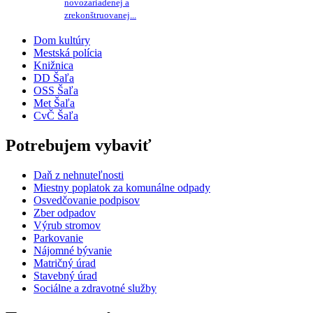
novozariadenej a
zrekonštruovanej...
Dom kultúry
Mestská polícia
Knižnica
DD Šaľa
OSS Šaľa
Met Šaľa
CvČ Šaľa
Potrebujem vybaviť
Daň z nehnuteľnosti
Miestny poplatok za komunálne odpady
Osvedčovanie podpisov
Zber odpadov
Výrub stromov
Parkovanie
Nájomné bývanie
Matričný úrad
Stavebný úrad
Sociálne a zdravotné služby