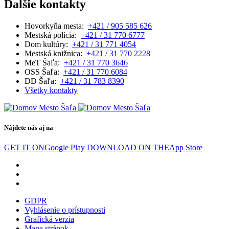
Ďalšie kontakty
Hovorkyňa mesta:
+421 / 905 585 626
Mestská polícia:
+421 / 31 770 6777
Dom kultúry:
+421 / 31 771 4054
Mestská knižnica:
+421 / 31 770 2228
MeT Šaľa:
+421 / 31 770 3646
OSS Šaľa:
+421 / 31 770 6084
DD Šaľa:
+421 / 31 783 8390
Všetky kontakty
Nájdete nás aj na
GET IT ON
Google Play
DOWNLOAD ON THE
App Store
GDPR
Vyhlásenie o prístupnosti
Grafická verzia
Mapa stránok