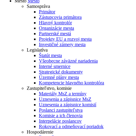
Mesto
Mesto
Samospráva
Primátor
Zástupcovia primátora
Hlavný kontrolór
Organizácie mesta
Partnerské mestá
Projekty EU a rozvoj mesta
Investičné zámery mesta
Legislatíva
Štatút mesta
Všeobecne záväzné nariadenia
Interné smernice
Strategické dokumenty
Územné plány mesta
Kompetencie hlavného kontrolóra
Zastupiteľstvo, komisie
Materiály MsZ a termíny
Uznesenia a zápisnice MsZ
Uznesenia a zápisnice komisií
Poslanci zastupiteľstva
Komisie a ich členovia
Interpelácie poslancov
Rokovací a odmeňovací poriadok
Hospodárenie