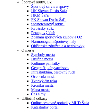
Športové kluby, OZ
Športový servis a správy
HK Slovan Duslo Šaľa
HKM Šaľa
FK Slovan Duslo Šaľa
Stolnotenisový oddiel
Rybársky zväz
Petangový klub
Zoznam športových klubov a OZ
Harmonogram športovej haly
Občianske združenia a neziskovky
O meste
Symboly mesta
História mesta
Kultúrne pamiatky
Geografia, obyvateľstvo
Infraštruktúra, cestovný ruch
Ocenenia mesta
Tvorivý čin roka
Kronika mesta
Mapa mesta
Čas a my
Užitočné odkazy
Online cestovné poriadky MHD Šaľa
Katastrálny portál