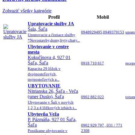
Zobraziť všetky kategórie
Profil
Mobil
Upratovacie služby JA
Šala, Šaľa
0948929495,0949379153
uprat
Upratovacie a čistiace služby
*Novostavby,domy,byty,chaty...
Ubytovanie v centre
mesta
Kukučínova 4, 927 01
Šaľa, Šaľa
0918 710 617
recep
Kapacita 29 lôžok v
dvojposteľových,
trojposteľových a...
UBYTOVANIE
Nitrianska 26, Šaľa - Veča
(smer Duslo), Šaľa
0902 882 022
totu
Ubytovanie v Šali v nových
1,2,3 a 4 lôžkových izbách s...
Ubytovňa Veža
P. Pázmáňa, 927 01 Šaľa,
Šaľa
0902 929 797 , 031 / 771
Ponúkame ubytovanie v
2308