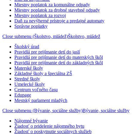
Miestny poplatok za komunálne odpady
Miestny poplatok za drobné stavebné odpady
Miestny poplatok za rozvoj
Daň za nevýherné prístroje a predajné automaty
Správne poplatky
Close submenu (Školstvo, mládež)
Školstvo, mládež
Školský úrad
Pravidlá pre prijímanie detí do jaslí
Pravidlá pre prijímanie detí do materských škôl
Pravidlá pre prijímanie detí do základných škôl
Materské školy
Základné školy a špeciálna ZŠ
Stredné školy
Umelecké školy
Centrum voľného času
Edupage
Mestský parlament mladých
Close submenu (Bývanie, sociálne služby)
Bývanie, sociálne služby
Nájomné bývanie
Žiadosť o pridelenie nájomného bytu
Žiadosť o poskytnutie sociálnych služieb