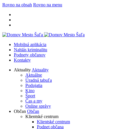
Rovno na obsah
Rovno na menu
Mobilná aplikácia
Nahlás kriminalitu
Podnety občanov
Kontakty
Aktuality
Aktuality
Aktuálne
Úradná tabuľa
Podujatia
Kino
Šport
Čas a my
Online správy
Občan
Občan
Klientské centrum
Klientské centrum
Podnet občana