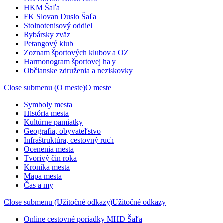
HKM Šaľa
FK Slovan Duslo Šaľa
Stolnotenisový oddiel
Rybársky zväz
Petangový klub
Zoznam športových klubov a OZ
Harmonogram športovej haly
Občianske združenia a neziskovky
Close submenu (O meste)
O meste
Symboly mesta
História mesta
Kultúrne pamiatky
Geografia, obyvateľstvo
Infraštruktúra, cestovný ruch
Ocenenia mesta
Tvorivý čin roka
Kronika mesta
Mapa mesta
Čas a my
Close submenu (Užitočné odkazy)
Užitočné odkazy
Online cestovné poriadky MHD Šaľa