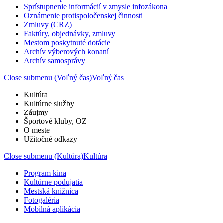
Sprístupnenie informácií v zmysle infozákona
Oznámenie protispoločenskej činnosti
Zmluvy (CRZ)
Faktúry, objednávky, zmluvy
Mestom poskytnuté dotácie
Archív výberových konaní
Archív samosprávy
Close submenu (Voľný čas)
Voľný čas
Kultúra
Kultúrne služby
Záujmy
Športové kluby, OZ
O meste
Užitočné odkazy
Close submenu (Kultúra)
Kultúra
Program kina
Kultúrne podujatia
Mestská knižnica
Fotogaléria
Mobilná aplikácia