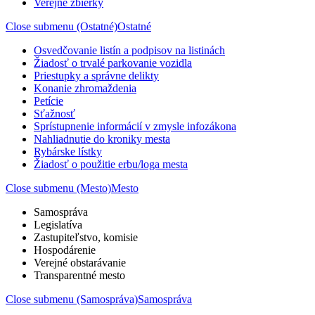
Verejné zbierky
Close submenu (Ostatné)
Ostatné
Osvedčovanie listín a podpisov na listinách
Žiadosť o trvalé parkovanie vozidla
Priestupky a správne delikty
Konanie zhromaždenia
Petície
Sťažnosť
Sprístupnenie informácií v zmysle infozákona
Nahliadnutie do kroniky mesta
Rybárske lístky
Žiadosť o použitie erbu/loga mesta
Close submenu (Mesto)
Mesto
Samospráva
Legislatíva
Zastupiteľstvo, komisie
Hospodárenie
Verejné obstarávanie
Transparentné mesto
Close submenu (Samospráva)
Samospráva