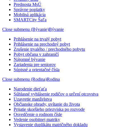
Prednosta MsÚ
Správne poplatky
Mobilná aplikácia
SMARTCity Šaľa
Close submenu (Bývanie)
Bývanie
Prihlásenie na trvalý pobyt
Prihlásenie na prechodný pobyt
Zrušenie trvalého / prechodného pobytu
Pobyt občana v zahraničí
Nájomné bývanie
Zariadenia pre seniorov
Súpisné a orientačné čísla
Close submenu (Rodina)
Rodina
Narodenie dieťaťa
Súhlasné vyhlásenie rodičov o určení otcovstva
Uzavretie manželstva
Občianske obrady, uvítanie do života
Prijatie skoršieho priezviska po rozvode
Osvedčenie o rodnom čísle
Vedenie osobitnej matriky
Vystavenie duplikátu matričného dokladu