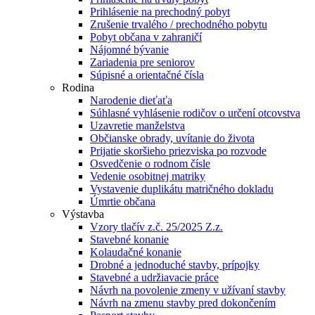
Prihlásenie na prechodný pobyt
Zrušenie trvalého / prechodného pobytu
Pobyt občana v zahraničí
Nájomné bývanie
Zariadenia pre seniorov
Súpisné a orientačné čísla
Rodina
Narodenie dieťaťa
Súhlasné vyhlásenie rodičov o určení otcovstva
Uzavretie manželstva
Občianske obrady, uvítanie do života
Prijatie skoršieho priezviska po rozvode
Osvedčenie o rodnom čísle
Vedenie osobitnej matriky
Vystavenie duplikátu matričného dokladu
Úmrtie občana
Výstavba
Vzory tlačív z.č. 25/2025 Z.z.
Stavebné konanie
Kolaudačné konanie
Drobné a jednoduché stavby, prípojky
Stavebné a udržiavacie práce
Návrh na povolenie zmeny v užívaní stavby
Návrh na zmenu stavby pred dokončením