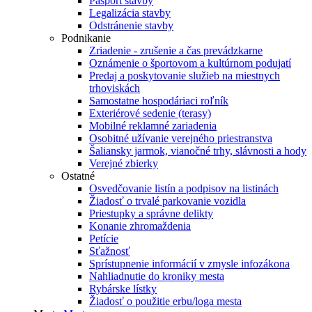
Pasport stavby
Legalizácia stavby
Odstránenie stavby
Podnikanie
Zriadenie - zrušenie a čas prevádzkarne
Oznámenie o športovom a kultúrnom podujatí
Predaj a poskytovanie služieb na miestnych
trhoviskách
Samostatne hospodáriaci roľník
Exteriérové sedenie (terasy)
Mobilné reklamné zariadenia
Osobitné užívanie verejného priestranstva
Šaliansky jarmok, vianočné trhy, slávnosti a hody
Verejné zbierky
Ostatné
Osvedčovanie listín a podpisov na listinách
Žiadosť o trvalé parkovanie vozidla
Priestupky a správne delikty
Konanie zhromaždenia
Petície
Sťažnosť
Sprístupnenie informácií v zmysle infozákona
Nahliadnutie do kroniky mesta
Rybárske lístky
Žiadosť o použitie erbu/loga mesta