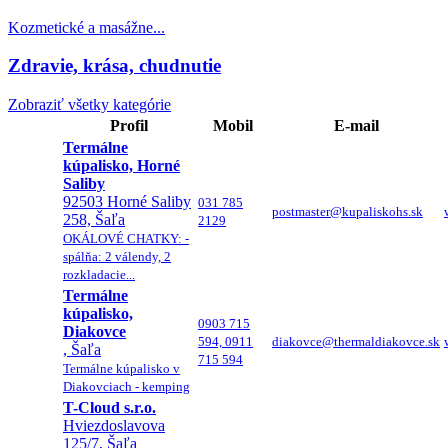
Kozmetické a masážne...
Zdravie, krása, chudnutie
Zobraziť všetky kategórie
Profil
Mobil
E-mail
Termálne
kúpalisko, Horné
Saliby
92503 Horné Saliby
031 785
postmaster@kupaliskohs.sk
258, Šaľa
2129
OKÁLOVÉ CHATKY: -
spálňa: 2 válendy, 2
rozkladacie...
Termálne
kúpalisko,
0903 715
Diakovce
594, 0911
diakovce@thermaldiakovce.sk
, Šaľa
715 594
Termálne kúpalisko v
Diakovciach - kemping
T-Cloud s.r.o.
Hviezdoslavova
125/7, Šaľa