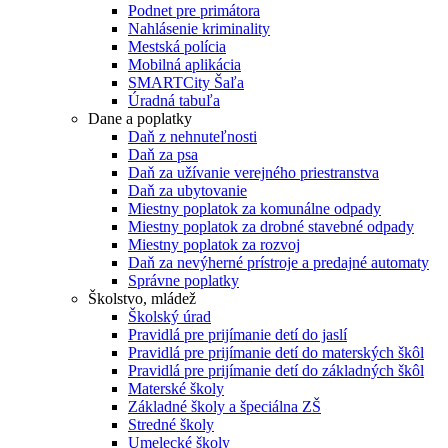
Podnet pre primátora
Nahlásenie kriminality
Mestská polícia
Mobilná aplikácia
SMARTCity Šaľa
Úradná tabuľa
Dane a poplatky
Daň z nehnuteľnosti
Daň za psa
Daň za užívanie verejného priestranstva
Daň za ubytovanie
Miestny poplatok za komunálne odpady
Miestny poplatok za drobné stavebné odpady
Miestny poplatok za rozvoj
Daň za nevýherné prístroje a predajné automaty
Správne poplatky
Školstvo, mládež
Školský úrad
Pravidlá pre prijímanie detí do jaslí
Pravidlá pre prijímanie detí do materských škôl
Pravidlá pre prijímanie detí do základných škôl
Materské školy
Základné školy a špeciálna ZŠ
Stredné školy
Umelecké školy