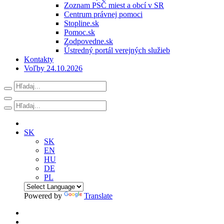
Zoznam PSČ miest a obcí v SR
Centrum právnej pomoci
Stopline.sk
Pomoc.sk
Zodpovedne.sk
Ústredný portál verejných služieb
Kontakty
Voľby 24.10.2026
SK
SK
EN
HU
DE
PL
Powered by
Translate