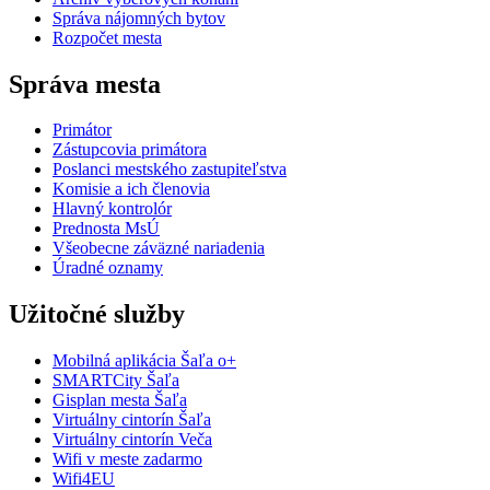
Správa nájomných bytov
Rozpočet mesta
Správa mesta
Primátor
Zástupcovia primátora
Poslanci mestského zastupiteľstva
Komisie a ich členovia
Hlavný kontrolór
Prednosta MsÚ
Všeobecne záväzné nariadenia
Úradné oznamy
Užitočné služby
Mobilná aplikácia Šaľa o+
SMARTCity Šaľa
Gisplan mesta Šaľa
Virtuálny cintorín Šaľa
Virtuálny cintorín Veča
Wifi v meste zadarmo
Wifi4EU