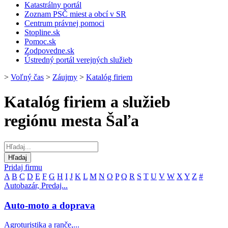
Katastrálny portál
Zoznam PSČ miest a obcí v SR
Centrum právnej pomoci
Stopline.sk
Pomoc.sk
Zodpovedne.sk
Ústredný portál verejných služieb
>
Voľný čas
>
Záujmy
>
Katalóg firiem
Katalóg firiem a služieb
regiónu mesta Šaľa
Pridaj firmu
A
B
C
D
E
F
G
H
I
J
K
L
M
N
O
P
Q
R
S
T
U
V
W
X
Y
Z
#
Autobazár, Predaj...
Auto-moto a doprava
Agroturistika a ranče,...