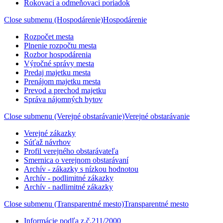
Rokovací a odmeňovací poriadok
Close submenu (Hospodárenie)
Hospodárenie
Rozpočet mesta
Plnenie rozpočtu mesta
Rozbor hospodárenia
Výročné správy mesta
Predaj majetku mesta
Prenájom majetku mesta
Prevod a prechod majetku
Správa nájomných bytov
Close submenu (Verejné obstarávanie)
Verejné obstarávanie
Verejné zákazky
Súťaž návrhov
Profil verejného obstarávateľa
Smernica o verejnom obstarávaní
Archív - zákazky s nízkou hodnotou
Archív - podlimitné zákazky
Archív - nadlimitné zákazky
Close submenu (Transparentné mesto)
Transparentné mesto
Informácie podľa z.č.211/2000