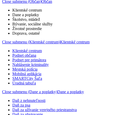
Close submenu (Občan)
Občan
Klientské centrum
Dane a poplatky
Školstvo, mládež
Bývanie, sociálne služby
Životné prostredie
Doprava, ostatné
Close submenu (Klientské centrum)
Klientské centrum
Klientské centrum
Podnet občana
Podnet pre primátora
Nahlásenie kriminality
Mestská polícia
Mobilná aplikácia
SMARTCity Šaľa
Úradná tabuľa
Close submenu (Dane a poplatky)
Dane a poplatky
Daň z nehnuteľnosti
Daň za psa
Daň za užívanie verejného priestranstva
Daň za ubytovanie