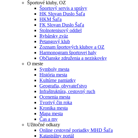
Športové kluby, OZ
Športový servis a správy
HK Slovan Duslo Šaľa
HKM Šaľa
FK Slovan Duslo Šaľa
Stolnotenisový oddiel
Rybársky zväz
Petangový klub
Zoznam športových klubov a OZ
Harmonogram športovej haly
Občianske združenia a neziskovky
O meste
Symboly mesta
História mesta
Kultúrne pamiatky
Geografia, obyvateľstvo
Infraštruktúra, cestovný ruch
Ocenenia mesta
Tvorivý čin roka
Kronika mesta
Mapa mesta
Čas a my
Užitočné odkazy
Online cestovné poriadky MHD Šaľa
Katastrálny portál