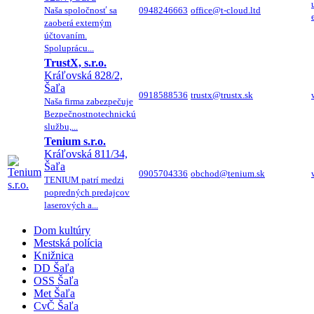
Naša spoločnosť sa
0948246663
office@t-cloud.ltd
zaoberá externým
účtovaním.
Spoluprácu...
TrustX, s.r.o.
Kráľovská 828/2,
Šaľa
0918588536
trustx@trustx.sk
Naša firma zabezpečuje
Bezpečnostnotechnickú
službu,...
Tenium s.r.o.
Kráľovská 811/34,
Šaľa
0905704336
obchod@tenium.sk
TENIUM patrí medzi
popredných predajcov
laserových a...
Dom kultúry
Mestská polícia
Knižnica
DD Šaľa
OSS Šaľa
Met Šaľa
CvČ Šaľa