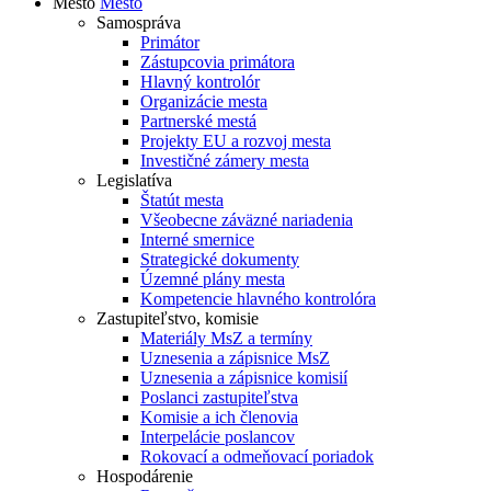
Mesto
Mesto
Samospráva
Primátor
Zástupcovia primátora
Hlavný kontrolór
Organizácie mesta
Partnerské mestá
Projekty EU a rozvoj mesta
Investičné zámery mesta
Legislatíva
Štatút mesta
Všeobecne záväzné nariadenia
Interné smernice
Strategické dokumenty
Územné plány mesta
Kompetencie hlavného kontrolóra
Zastupiteľstvo, komisie
Materiály MsZ a termíny
Uznesenia a zápisnice MsZ
Uznesenia a zápisnice komisií
Poslanci zastupiteľstva
Komisie a ich členovia
Interpelácie poslancov
Rokovací a odmeňovací poriadok
Hospodárenie