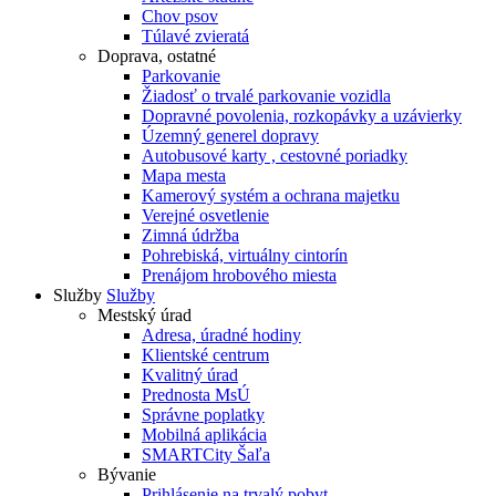
Chov psov
Túlavé zvieratá
Doprava, ostatné
Parkovanie
Žiadosť o trvalé parkovanie vozidla
Dopravné povolenia, rozkopávky a uzávierky
Územný generel dopravy
Autobusové karty , cestovné poriadky
Mapa mesta
Kamerový systém a ochrana majetku
Verejné osvetlenie
Zimná údržba
Pohrebiská, virtuálny cintorín
Prenájom hrobového miesta
Služby
Služby
Mestský úrad
Adresa, úradné hodiny
Klientské centrum
Kvalitný úrad
Prednosta MsÚ
Správne poplatky
Mobilná aplikácia
SMARTCity Šaľa
Bývanie
Prihlásenie na trvalý pobyt