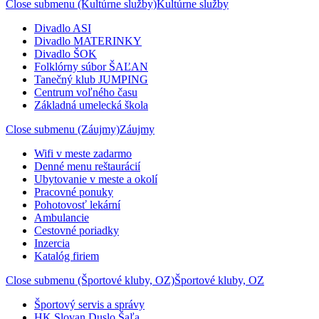
Close submenu (Kultúrne služby)
Kultúrne služby
Divadlo ASI
Divadlo MATERINKY
Divadlo ŠOK
Folklórny súbor ŠAĽAN
Tanečný klub JUMPING
Centrum voľného času
Základná umelecká škola
Close submenu (Záujmy)
Záujmy
Wifi v meste zadarmo
Denné menu reštaurácií
Ubytovanie v meste a okolí
Pracovné ponuky
Pohotovosť lekární
Ambulancie
Cestovné poriadky
Inzercia
Katalóg firiem
Close submenu (Športové kluby, OZ)
Športové kluby, OZ
Športový servis a správy
HK Slovan Duslo Šaľa