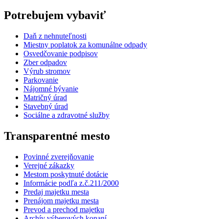
Potrebujem vybaviť
Daň z nehnuteľnosti
Miestny poplatok za komunálne odpady
Osvedčovanie podpisov
Zber odpadov
Výrub stromov
Parkovanie
Nájomné bývanie
Matričný úrad
Stavebný úrad
Sociálne a zdravotné služby
Transparentné mesto
Povinné zverejňovanie
Verejné zákazky
Mestom poskytnuté dotácie
Informácie podľa z.č.211/2000
Predaj majetku mesta
Prenájom majetku mesta
Prevod a prechod majetku
Archív výberových konaní