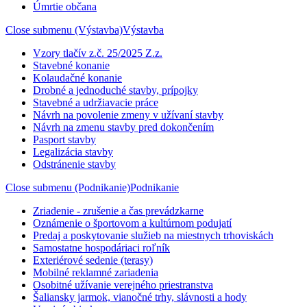
Úmrtie občana
Close submenu (Výstavba)
Výstavba
Vzory tlačív z.č. 25/2025 Z.z.
Stavebné konanie
Kolaudačné konanie
Drobné a jednoduché stavby, prípojky
Stavebné a udržiavacie práce
Návrh na povolenie zmeny v užívaní stavby
Návrh na zmenu stavby pred dokončením
Pasport stavby
Legalizácia stavby
Odstránenie stavby
Close submenu (Podnikanie)
Podnikanie
Zriadenie - zrušenie a čas prevádzkarne
Oznámenie o športovom a kultúrnom podujatí
Predaj a poskytovanie služieb na miestnych trhoviskách
Samostatne hospodáriaci roľník
Exteriérové sedenie (terasy)
Mobilné reklamné zariadenia
Osobitné užívanie verejného priestranstva
Šaliansky jarmok, vianočné trhy, slávnosti a hody