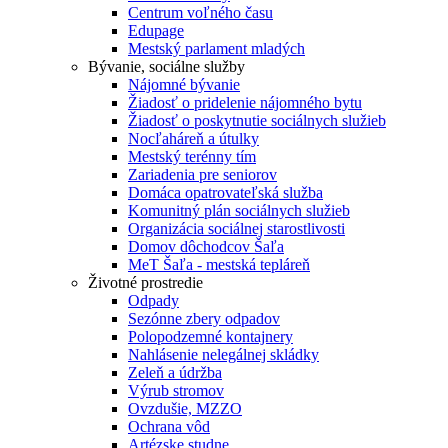
Centrum voľného času
Edupage
Mestský parlament mladých
Bývanie, sociálne služby
Nájomné bývanie
Žiadosť o pridelenie nájomného bytu
Žiadosť o poskytnutie sociálnych služieb
Nocľaháreň a útulky
Mestský terénny tím
Zariadenia pre seniorov
Domáca opatrovateľská služba
Komunitný plán sociálnych služieb
Organizácia sociálnej starostlivosti
Domov dôchodcov Šaľa
MeT Šaľa - mestská tepláreň
Životné prostredie
Odpady
Sezónne zbery odpadov
Polopodzemné kontajnery
Nahlásenie nelegálnej skládky
Zeleň a údržba
Výrub stromov
Ovzdušie, MZZO
Ochrana vôd
Artézske studne