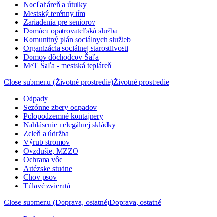
Nocľaháreň a útulky
Mestský terénny tím
Zariadenia pre seniorov
Domáca opatrovateľská služba
Komunitný plán sociálnych služieb
Organizácia sociálnej starostlivosti
Domov dôchodcov Šaľa
MeT Šaľa - mestská tepláreň
Close submenu (Životné prostredie)
Životné prostredie
Odpady
Sezónne zbery odpadov
Polopodzemné kontajnery
Nahlásenie nelegálnej skládky
Zeleň a údržba
Výrub stromov
Ovzdušie, MZZO
Ochrana vôd
Artézske studne
Chov psov
Túlavé zvieratá
Close submenu (Doprava, ostatné)
Doprava, ostatné