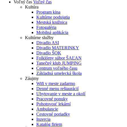
Voľný čas
Voľný čas
Kultúra
Program kina
Kultúrne podujatia
Mestská knižnica
Fotogaléria
Mobilná aplikácia
Kultúrne služby
Divadlo ASI
Divadlo MATERINKY
Divadlo ŠOK
Folklórny súbor ŠAĽAN
Tanečný klub JUMPING
Centrum voľného času
Základná umelecká škola
Záujmy
Wifi v meste zadarmo
Denné menu reštaurácií
Ubytovanie v meste a okolí
Pracovné ponuky
Pohotovosť lekární
Ambulancie
Cestovné poriadky
Inzercia
Katalóg firiem