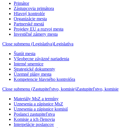
Primátor
Zástupcovia primátora
Hlavný kontrolór
Organizácie mesta
Partnerské mestá
Projekty EU a rozvoj mesta
Investičné zámery mesta
Close submenu (Legislatíva)
Legislatíva
Štatút mesta
Všeobecne záväzné nariadenia
Interné smernice
Strategické dokumenty
Územné plány mesta
Kompetencie hlavného kontrolóra
Close submenu (Zastupiteľstvo, komisie)
Zastupiteľstvo, komisie
Materiály MsZ a termíny
Uznesenia a zápisnice MsZ
Uznesenia a zápisnice komisií
Poslanci zastupiteľstva
Komisie a ich členovia
Interpelácie poslancov