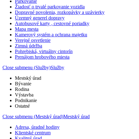
Parkovanie
Žiadosť o trvalé parkovanie vozidla
Dopravné povolenia, rozkopávky a uzávierky
Územný generel dopravy
Autobusové karty , cestovné poriadky
Mapa mesta
Kamerový systém a ochrana majetku
Verejné osvetlenie
Zimná údržba
Pohrebiská, virtuálny cintorín
Prenájom hrobového miesta
Close submenu (Služby)
Služby
Mestský úrad
Bývanie
Rodina
Výstavba
Podnikanie
Ostatné
Close submenu (Mestský úrad)
Mestský úrad
Adresa, úradné hodiny
Klientské centrum
Kvalitný úrad