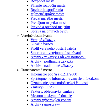
Rozpočet mesta
Plnenie rozpočtu mesta
Rozbor hospodárenia
Výročné správy mesta
Predaj majetku mesta
Prenájom majetku mesta
Prevod a prechod majetku
Správa nájomných bytov
Verejné obstarávanie
Verejné zákazky
Súťaž návrhov
Profil verejného obstarávateľa
Smernica o verejnom obstarávaní
Archív - zákazky s nízkou hodnotou
Archív - podlimitné zákazky
Archív - nadlimitné zákazky
Transparentné mesto
Informácie podľa z.č.211/2000
Sprístupnenie informácií v zmysle infozákona
Oznámenie protispoločenskej činnosti
Zmluvy (CRZ)
Faktúry, objednávky, zmluvy
Mestom poskytnuté dotácie
Archív výberových konaní
Archív samosprávy