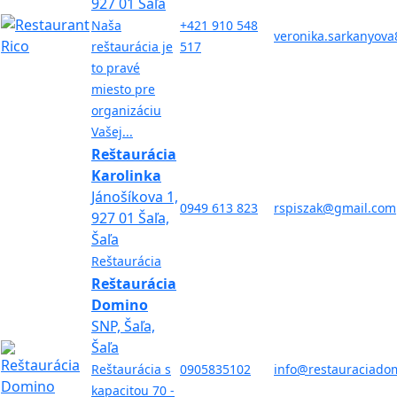
927 01 Šaľa
Naša
+421 910 548
veronika.sarkanyov
reštaurácia je
517
to pravé
miesto pre
organizáciu
Vašej...
Reštaurácia
Karolinka
Jánošíkova 1,
0949 613 823
rspiszak@gmail.com
927 01 Šaľa,
Šaľa
Reštaurácia
Reštaurácia
Domino
SNP, Šaľa,
Šaľa
Reštaurácia s
0905835102
info@restauraciado
kapacitou 70 -