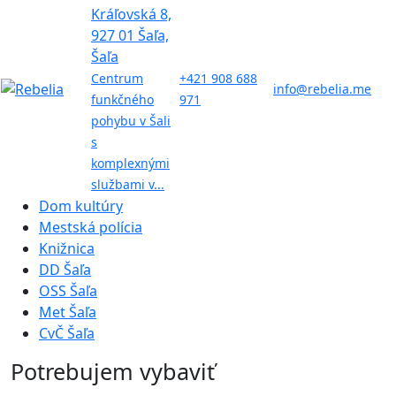
Kráľovská 8,
927 01 Šaľa,
Šaľa
Centrum
+421 908 688
info@rebelia.me
funkčného
971
pohybu v Šali
s
komplexnými
službami v...
Dom kultúry
Mestská polícia
Knižnica
DD Šaľa
OSS Šaľa
Met Šaľa
CvČ Šaľa
Potrebujem vybaviť