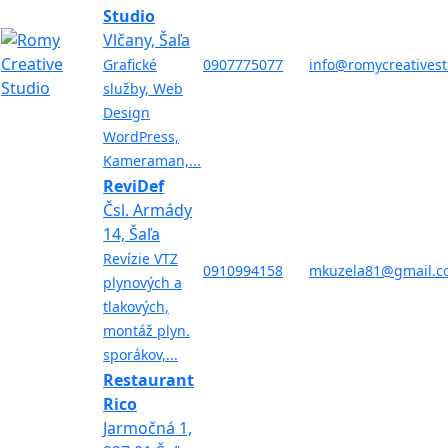
Studio
Vlčany, Šaľa
Grafické
0907775077
info@romycreativest
služby, Web
Design
WordPress,
Kameraman,...
ReviDef
Čsl. Armády
14, Šaľa
Revízie VTZ
0910994158
mkuzela81@gmail.c
plynových a
tlakových,
montáž plyn.
sporákov,...
Restaurant
Rico
Jarmočná 1,