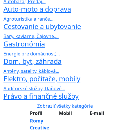
Autobazár, Predaj...
Auto-moto a doprava
Agroturistika a ranče,...
Cestovanie a ubytovanie
Bary, kaviarne, Čajovne,...
Gastronómia
Energie pre domácnosť,...
Dom, byt, záhrada
Antény, satelity, káblová...
Elektro, počítače, mobily
Audítorské služby, Daňové...
Právo a finančné služby
Zobraziť všetky kategórie
Profil
Mobil
E-mail
Romy
Creative