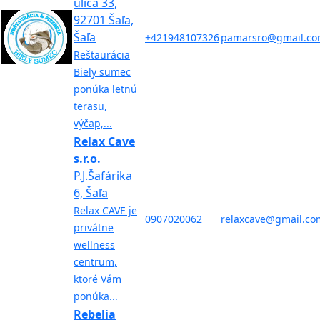
ulica 33,
92701 Šaľa,
Šaľa
+421948107326
pamarsro@gmail.c
Reštaurácia
Biely sumec
ponúka letnú
terasu,
výčap,...
Relax Cave
s.r.o.
P.J.Šafárika
6, Šaľa
Relax CAVE je
0907020062
relaxcave@gmail.co
privátne
wellness
centrum,
ktoré Vám
ponúka...
Rebelia