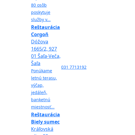
80 osôb
poskytuje
služby v...
Reštaurácia
Corgoň
Dóžova
1665/2, 927
01 Šaľa-Veča,
Šaľa
031 7713192
Ponúkame
letnú terasu,
výčap,
jedáleň,
banketnú
miestnosť...
Reštaurácia
Biely sumec
Kráľovská