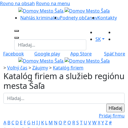
Rovno na obsah
Rovno na menu
Nahlás kriminalitu
Podnety občanov
Kontakty
SK
Facebook
Google play
App Store
Späť hore
>
Voľný čas
>
Záujmy
>
Katalóg firiem
Katalóg firiem a služieb regiónu
mesta Šaľa
Pridaj firmu
A
B
C
D
E
F
G
H
I
J
K
L
M
N
O
P
Q
R
S
T
U
V
W
X
Y
Z
#