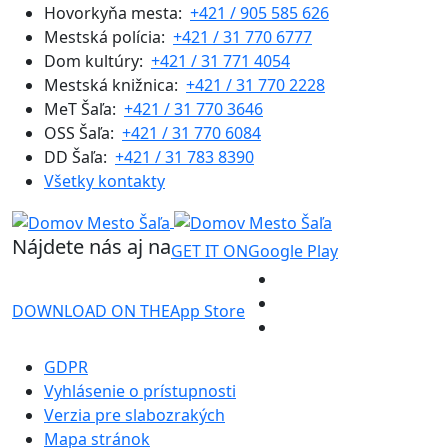
Hovorkyňa mesta:
+421 / 905 585 626
Mestská polícia:
+421 / 31 770 6777
Dom kultúry:
+421 / 31 771 4054
Mestská knižnica:
+421 / 31 770 2228
MeT Šaľa:
+421 / 31 770 3646
OSS Šaľa:
+421 / 31 770 6084
DD Šaľa:
+421 / 31 783 8390
Všetky kontakty
Nájdete nás aj na
GET IT ON
Google Play
DOWNLOAD ON THE
App Store
GDPR
Vyhlásenie o prístupnosti
Verzia pre slabozrakých
Mapa stránok