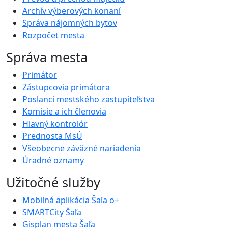
Archív výberových konaní
Správa nájomných bytov
Rozpočet mesta
Správa mesta
Primátor
Zástupcovia primátora
Poslanci mestského zastupiteľstva
Komisie a ich členovia
Hlavný kontrolór
Prednosta MsÚ
Všeobecne záväzné nariadenia
Úradné oznamy
Užitočné služby
Mobilná aplikácia Šaľa o+
SMARTCity Šaľa
Gisplan mesta Šaľa