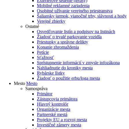
Exteriérové sedenie (terasy)
Mobilné reklamné zariadenia
Osobitné užívanie verejného priestranstva
Šaliansky jarmok, vianočné trhy, slávnosti a hody
Verejné zbierky
Ostatné
Osvedčovanie listín a podpisov na listinách
Žiadosť o trvalé parkovanie vozidla
Priestupky a správne delikty
Konanie zhromaždenia
Petície
Sťažnosť
Sprístupnenie informácií v zmysle infozákona
Nahliadnutie do kroniky mesta
Rybárske lístky
Žiadosť o použitie erbu/loga mesta
Mesto
Mesto
Samospráva
Primátor
Zástupcovia primátora
Hlavný kontrolór
Organizácie mesta
Partnerské mestá
Projekty EU a rozvoj mesta
Investičné zámery mesta