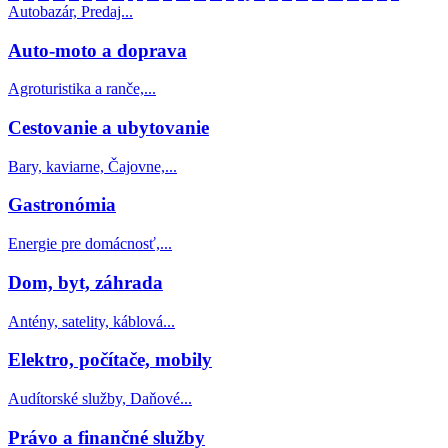
Autobazár, Predaj...
Auto-moto a doprava
Agroturistika a ranče,...
Cestovanie a ubytovanie
Bary, kaviarne, Čajovne,...
Gastronómia
Energie pre domácnosť,...
Dom, byt, záhrada
Antény, satelity, káblová...
Elektro, počítače, mobily
Audítorské služby, Daňové...
Právo a finančné služby