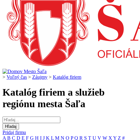
>
Voľný čas
>
Záujmy
>
Katalóg firiem
Katalóg firiem a služieb
regiónu mesta Šaľa
Pridaj firmu
A
B
C
D
E
F
G
H
I
J
K
L
M
N
O
P
Q
R
S
T
U
V
W
X
Y
Z
#