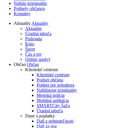
Nahlás kriminalitu
Podnety občanov
Kontakty
Aktuality
Aktuality
Aktuálne
Úradná tabuľa
Podujatia
Kino
Šport
Čas a my
Online správy
Občan
Občan
Klientské centrum
Klientské centrum
Podnet občana
Podnet pre primátora
Nahlásenie kriminality
Mestská polícia
Mobilná aplikácia
SMARTCity Šaľa
Úradná tabuľa
Dane a poplatky
Daň z nehnuteľnosti
Daň za psa