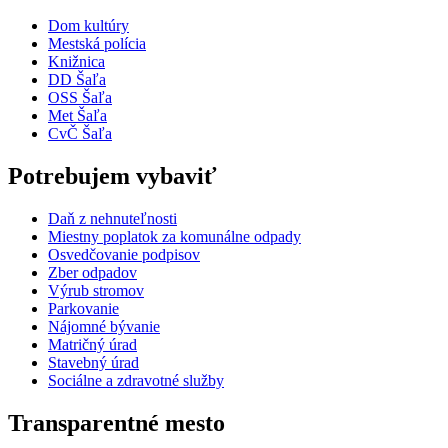
Dom kultúry
Mestská polícia
Knižnica
DD Šaľa
OSS Šaľa
Met Šaľa
CvČ Šaľa
Potrebujem vybaviť
Daň z nehnuteľnosti
Miestny poplatok za komunálne odpady
Osvedčovanie podpisov
Zber odpadov
Výrub stromov
Parkovanie
Nájomné bývanie
Matričný úrad
Stavebný úrad
Sociálne a zdravotné služby
Transparentné mesto