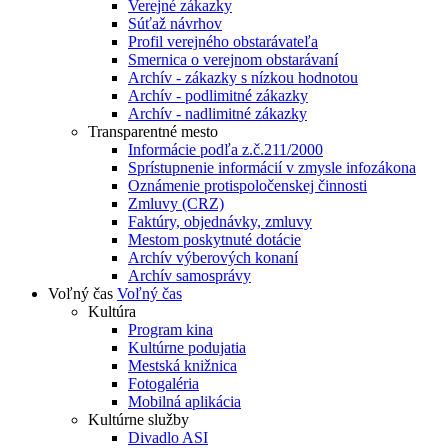
Verejné zákazky
Súťaž návrhov
Profil verejného obstarávateľa
Smernica o verejnom obstarávaní
Archív - zákazky s nízkou hodnotou
Archív - podlimitné zákazky
Archív - nadlimitné zákazky
Transparentné mesto
Informácie podľa z.č.211/2000
Sprístupnenie informácií v zmysle infozákona
Oznámenie protispoločenskej činnosti
Zmluvy (CRZ)
Faktúry, objednávky, zmluvy
Mestom poskytnuté dotácie
Archív výberových konaní
Archív samosprávy
Voľný čas
Voľný čas
Kultúra
Program kina
Kultúrne podujatia
Mestská knižnica
Fotogaléria
Mobilná aplikácia
Kultúrne služby
Divadlo ASI