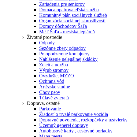
Zariadenia pre seniorov
Domáca opatrovateľská služba
Komunitný plán sociálnych služieb
Organizácia sociálnej starostlivosti
Domov dôchodcov Šaľa
MeT Šaľa - mestská tepláreň
Životné prostredie
Odpady
Sezónne zbery odpadov
Polopodzemné kontajnery
Nahlásenie nelegálnej skládky
Zeleň a údržba
Výrub stromov
Ovzdušie, MZZO
Ochrana vôd
Artézske studne
Chov psov
Túlavé zvieratá
Doprava, ostatné
Parkovanie
Žiadosť o trvalé parkovanie vozidla
Dopravné povolenia, rozkopávky a uzávierky
Územný generel dopravy
Autobusové karty , cestovné poriadky
Mapa mesta