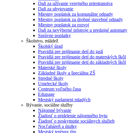
Daň za užívanie verejného priestranstva
Daň za ubytovanie
Miestny poplatok za komunálne odpady
Miestny poplatok za drobné stavebné odpady
Miestny poplatok za rozvoj
Daň za nevýherné prístroje a predajné automaty
Správne poplatky
Školstvo, mládež
Školský úrad
Pravidlá pre prijímanie detí do jaslí
Pravidlá pre prijímanie detí do materských škôl
Pravidlá pre prijímanie detí do základných škôl
Materské školy
Základné školy a špeciálna ZŠ
Stredné školy
Umelecké školy
Centrum voľného času
Edupage
Mestský parlament mladých
Bývanie, sociálne služby
Nájomné bývanie
Žiadosť o pridelenie nájomného bytu
Žiadosť o poskytnutie sociálnych služieb
Nocľaháreň a útulky
Mestský terénny tím