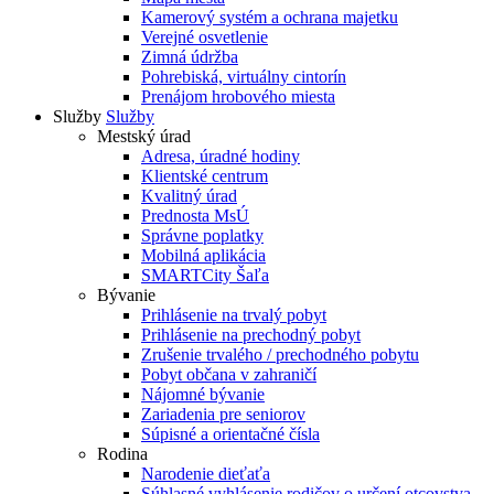
Kamerový systém a ochrana majetku
Verejné osvetlenie
Zimná údržba
Pohrebiská, virtuálny cintorín
Prenájom hrobového miesta
Služby
Služby
Mestský úrad
Adresa, úradné hodiny
Klientské centrum
Kvalitný úrad
Prednosta MsÚ
Správne poplatky
Mobilná aplikácia
SMARTCity Šaľa
Bývanie
Prihlásenie na trvalý pobyt
Prihlásenie na prechodný pobyt
Zrušenie trvalého / prechodného pobytu
Pobyt občana v zahraničí
Nájomné bývanie
Zariadenia pre seniorov
Súpisné a orientačné čísla
Rodina
Narodenie dieťaťa
Súhlasné vyhlásenie rodičov o určení otcovstva