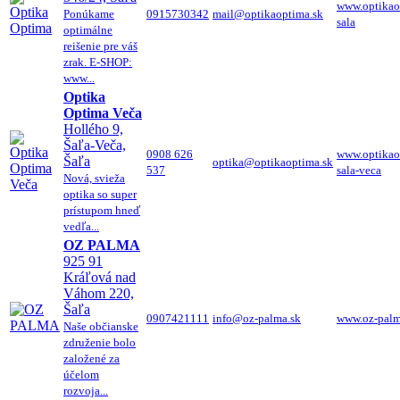
www.optikao
Ponúkame
0915730342
mail@optikaoptima.sk
sala
optimálne
reišenie pre váš
zrak. E-SHOP:
www...
Optika
Optima Veča
Hollého 9,
Šaľa-Veča,
0908 626
www.optikao
Šaľa
optika@optikaoptima.sk
537
sala-veca
Nová, svieža
optika so super
prístupom hneď
vedľa...
OZ PALMA
925 91
Kráľová nad
Váhom 220,
Šaľa
0907421111
info@oz-palma.sk
www.oz-palm
Naše občianske
združenie bolo
založené za
účelom
rozvoja...