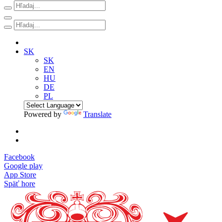
SK
SK
EN
HU
DE
PL
Powered by
Translate
Facebook
Google play
App Store
Späť hore