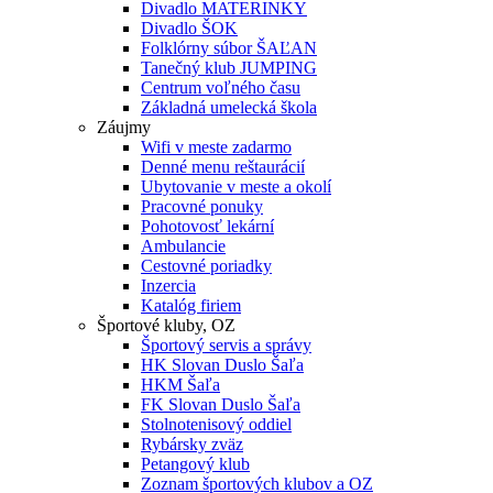
Divadlo MATERINKY
Divadlo ŠOK
Folklórny súbor ŠAĽAN
Tanečný klub JUMPING
Centrum voľného času
Základná umelecká škola
Záujmy
Wifi v meste zadarmo
Denné menu reštaurácií
Ubytovanie v meste a okolí
Pracovné ponuky
Pohotovosť lekární
Ambulancie
Cestovné poriadky
Inzercia
Katalóg firiem
Športové kluby, OZ
Športový servis a správy
HK Slovan Duslo Šaľa
HKM Šaľa
FK Slovan Duslo Šaľa
Stolnotenisový oddiel
Rybársky zväz
Petangový klub
Zoznam športových klubov a OZ