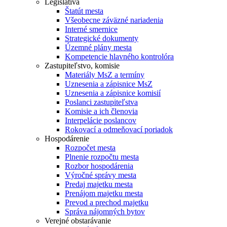
Legislatíva
Štatút mesta
Všeobecne záväzné nariadenia
Interné smernice
Strategické dokumenty
Územné plány mesta
Kompetencie hlavného kontrolóra
Zastupiteľstvo, komisie
Materiály MsZ a termíny
Uznesenia a zápisnice MsZ
Uznesenia a zápisnice komisií
Poslanci zastupiteľstva
Komisie a ich členovia
Interpelácie poslancov
Rokovací a odmeňovací poriadok
Hospodárenie
Rozpočet mesta
Plnenie rozpočtu mesta
Rozbor hospodárenia
Výročné správy mesta
Predaj majetku mesta
Prenájom majetku mesta
Prevod a prechod majetku
Správa nájomných bytov
Verejné obstarávanie