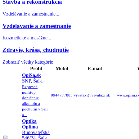
Stavba a rekonštrukcia
Vzdelávanie a zamestnanie...
Vzdelavanie a zamestnanie
Kozmetické a masážne...
Zdravie, krása, chudnutie
Zobraziť všetky kategórie
Profil
Mobil
E-mail
OpiSa.sk
SNP, Šaľa
Expresné
nonstop
0944777885
vivataxi@vivataxi.sk
www.opisa.s
doručenie
alkoholu a
pochutín v Šali
a...
Optika
Optima
Budovateľská
546/24, Šaľa