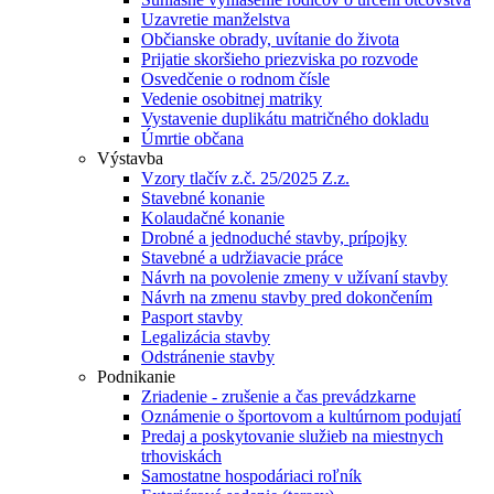
Uzavretie manželstva
Občianske obrady, uvítanie do života
Prijatie skoršieho priezviska po rozvode
Osvedčenie o rodnom čísle
Vedenie osobitnej matriky
Vystavenie duplikátu matričného dokladu
Úmrtie občana
Výstavba
Vzory tlačív z.č. 25/2025 Z.z.
Stavebné konanie
Kolaudačné konanie
Drobné a jednoduché stavby, prípojky
Stavebné a udržiavacie práce
Návrh na povolenie zmeny v užívaní stavby
Návrh na zmenu stavby pred dokončením
Pasport stavby
Legalizácia stavby
Odstránenie stavby
Podnikanie
Zriadenie - zrušenie a čas prevádzkarne
Oznámenie o športovom a kultúrnom podujatí
Predaj a poskytovanie služieb na miestnych
trhoviskách
Samostatne hospodáriaci roľník