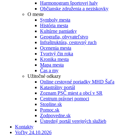
Harmonogram športovej haly
Občianske združenia a neziskovky
O meste
Symboly mesta
História mesta
Kultúrne pamiatky
Geografia, obyvateľstvo
Infraštruktúra, cestovný ruch
Ocenenia mesta
Tvorivý čin roka
Kronika mesta
Mapa mesta
Čas a my
Užitočné odkazy
Online cestovné poriadky MHD Šaľa
Katastrálny portál
Zoznam PSČ miest a obcí v SR
Centrum právnej pomoci
Stopline.sk
Pomoc.sk
Zodpovedne.sk
Ústredný portál verejných služieb
Kontakty
Voľby 24.10.2026