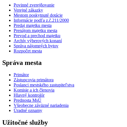
Povinné zverejňovanie
Verejné zákazky
Mestom poskytnuté dotácie
Informácie podľa z.č.211/2000
Predaj majetku mesta
Prenájom majetku mesta
Prevod a prechod majetku
Archív výberových konaní
Správa nájomných bytov
Rozpočet mesta
Správa mesta
Primátor
Zástupcovia primátora
Poslanci mestského zastupiteľstva
Komisie a ich členovia
Hlavný kontrolór
Prednosta MsÚ
Všeobecne záväzné nariadenia
Úradné oznamy
Užitočné služby