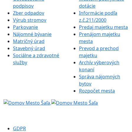
podpisov
dotácie
Zber odpadov
Informácie podľa
Výrub stromov
z.č.211/2000
Parkovanie
Predaj majetku mesta
Nájomné bývanie
Prenájom majetku
Matričný úrad
mesta
Stavebný úrad
Prevod a prechod
Sociálne a zdravotné
majetku
služby
Archív výberových
konaní
Správa nájomných
bytov
Rozpočet mesta
GDPR