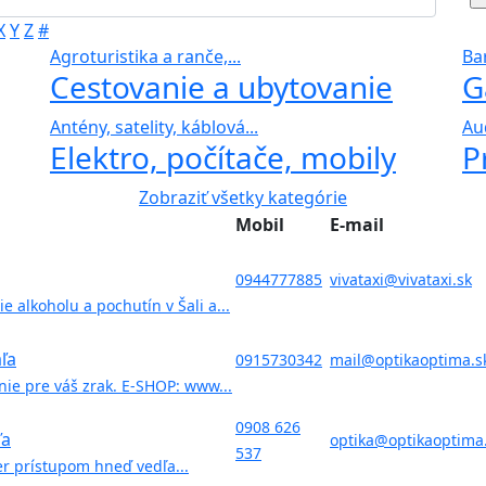
X
Y
Z
#
Agroturistika a ranče,...
Bar
Cestovanie a ubytovanie
G
Antény, satelity, káblová...
Au
Elektro, počítače, mobily
P
Zobraziť všetky kategórie
Mobil
E-mail
0944777885
vivataxi@vivataxi.sk
 alkoholu a pochutín v Šali a...
ľa
0915730342
mail@optikaoptima.s
ie pre váš zrak. E-SHOP: www...
0908 626
ľa
optika@optikaoptima
537
er prístupom hneď vedľa...