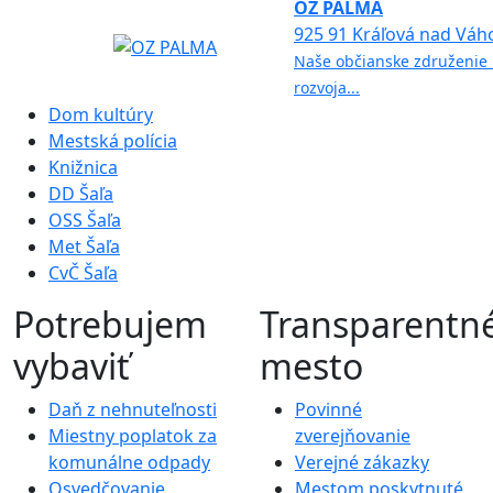
OZ PALMA
925 91 Kráľová nad Váh
Naše občianske združenie 
rozvoja...
Dom kultúry
Mestská polícia
Knižnica
DD Šaľa
OSS Šaľa
Met Šaľa
CvČ Šaľa
Potrebujem
Transparentn
vybaviť
mesto
Daň z nehnuteľnosti
Povinné
Miestny poplatok za
zverejňovanie
komunálne odpady
Verejné zákazky
Osvedčovanie
Mestom poskytnuté