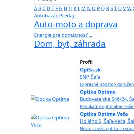
A
B
C
D
E
F
G
H
I
J
K
L
M
N
O
P
Q
R
S
T
U
V
W
Autobazár, Predaj...
Auto-moto a doprava
Energie pre domácnosť,...
Dom, byt, záhrada
Profil
OpiSa.sk
SNP, Šaľa
Expresné nonstop doručenie
Optika Optima
Budovateľská 546/24, Ša
Ponúkame optimálne reišen
Optika Optima Veča
Hollého 9, Šaľa-Veča, Ša
Nová, svieža optika so sup