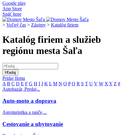
Google play
App Store
Späť hore
>
Voľný čas
>
Záujmy
>
Katalóg firiem
Katalóg firiem a služieb
regiónu mesta Šaľa
Pridaj firmu
A
B
C
D
E
F
G
H
I
J
K
L
M
N
O
P
Q
R
S
T
U
V
W
X
Y
Z
#
Autobazár, Predaj...
Auto-moto a doprava
Agroturistika a ranče,...
Cestovanie a ubytovanie