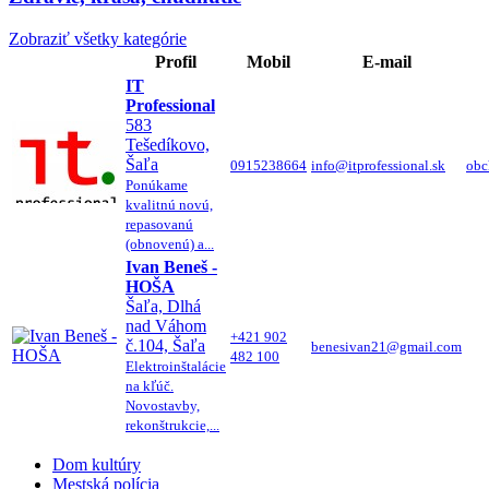
Zobraziť všetky kategórie
Profil
Mobil
E-mail
IT
Professional
583
Tešedíkovo,
Šaľa
0915238664
info@itprofessional.sk
obc
Ponúkame
kvalitnú novú,
repasovanú
(obnovenú) a...
Ivan Beneš -
HOŠA
Šaľa, Dlhá
nad Váhom
+421 902
č.104, Šaľa
benesivan21@gmail.com
482 100
Elektroinštalácie
na kľúč.
Novostavby,
rekonštrukcie,...
Dom kultúry
Mestská polícia