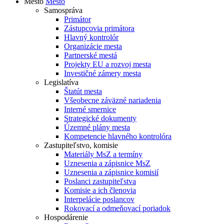
Mesto
Mesto
Samospráva
Primátor
Zástupcovia primátora
Hlavný kontrolór
Organizácie mesta
Partnerské mestá
Projekty EU a rozvoj mesta
Investičné zámery mesta
Legislatíva
Štatút mesta
Všeobecne záväzné nariadenia
Interné smernice
Strategické dokumenty
Územné plány mesta
Kompetencie hlavného kontrolóra
Zastupiteľstvo, komisie
Materiály MsZ a termíny
Uznesenia a zápisnice MsZ
Uznesenia a zápisnice komisií
Poslanci zastupiteľstva
Komisie a ich členovia
Interpelácie poslancov
Rokovací a odmeňovací poriadok
Hospodárenie