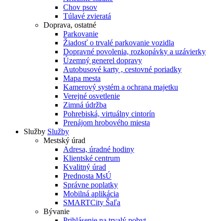
Chov psov
Túlavé zvieratá
Doprava, ostatné
Parkovanie
Žiadosť o trvalé parkovanie vozidla
Dopravné povolenia, rozkopávky a uzávierky
Územný generel dopravy
Autobusové karty , cestovné poriadky
Mapa mesta
Kamerový systém a ochrana majetku
Verejné osvetlenie
Zimná údržba
Pohrebiská, virtuálny cintorín
Prenájom hrobového miesta
Služby
Služby
Mestský úrad
Adresa, úradné hodiny
Klientské centrum
Kvalitný úrad
Prednosta MsÚ
Správne poplatky
Mobilná aplikácia
SMARTCity Šaľa
Bývanie
Prihlásenie na trvalý pobyt