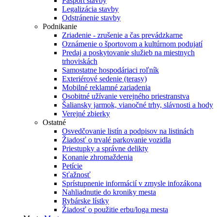
Pasport stavby
Legalizácia stavby
Odstránenie stavby
Podnikanie
Zriadenie - zrušenie a čas prevádzkarne
Oznámenie o športovom a kultúrnom podujatí
Predaj a poskytovanie služieb na miestnych
trhoviskách
Samostatne hospodáriaci roľník
Exteriérové sedenie (terasy)
Mobilné reklamné zariadenia
Osobitné užívanie verejného priestranstva
Šaliansky jarmok, vianočné trhy, slávnosti a hody
Verejné zbierky
Ostatné
Osvedčovanie listín a podpisov na listinách
Žiadosť o trvalé parkovanie vozidla
Priestupky a správne delikty
Konanie zhromaždenia
Petície
Sťažnosť
Sprístupnenie informácií v zmysle infozákona
Nahliadnutie do kroniky mesta
Rybárske lístky
Žiadosť o použitie erbu/loga mesta