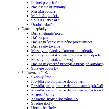
Podnet pre primátora
Nahlásenie kriminality
Mestská polícia
Mobilná aplikácia
SMARTCity Šaľa
Úradná tabuľa
Dane a poplatky
Daň z nehnuteľnosti
Daň za psa
Daň za užívanie verejného priestranstva
Daň za ubytovanie
Miestny poplatok za komunálne odpady
Miestny poplatok za drobné stavebné odpady
Miestny poplatok za rozvoj
Daň za nevýherné prístroje a predajné automaty
Správne poplatky
Školstvo, mládež
Školský úrad
Pravidlá pre prijímanie detí do jaslí
Pravidlá pre prijímanie detí do materských škôl
Pravidlá pre prijímanie detí do základných škôl
Materské školy
Základné školy a špeciálna ZŠ
Stredné školy
Umelecké školy