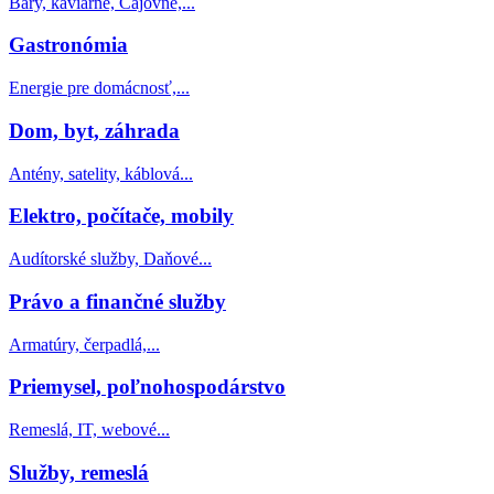
Bary, kaviarne, Čajovne,...
Gastronómia
Energie pre domácnosť,...
Dom, byt, záhrada
Antény, satelity, káblová...
Elektro, počítače, mobily
Audítorské služby, Daňové...
Právo a finančné služby
Armatúry, čerpadlá,...
Priemysel, poľnohospodárstvo
Remeslá, IT, webové...
Služby, remeslá