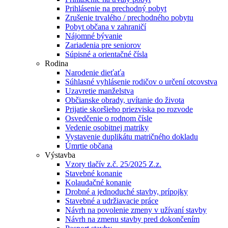
Prihlásenie na prechodný pobyt
Zrušenie trvalého / prechodného pobytu
Pobyt občana v zahraničí
Nájomné bývanie
Zariadenia pre seniorov
Súpisné a orientačné čísla
Rodina
Narodenie dieťaťa
Súhlasné vyhlásenie rodičov o určení otcovstva
Uzavretie manželstva
Občianske obrady, uvítanie do života
Prijatie skoršieho priezviska po rozvode
Osvedčenie o rodnom čísle
Vedenie osobitnej matriky
Vystavenie duplikátu matričného dokladu
Úmrtie občana
Výstavba
Vzory tlačív z.č. 25/2025 Z.z.
Stavebné konanie
Kolaudačné konanie
Drobné a jednoduché stavby, prípojky
Stavebné a udržiavacie práce
Návrh na povolenie zmeny v užívaní stavby
Návrh na zmenu stavby pred dokončením