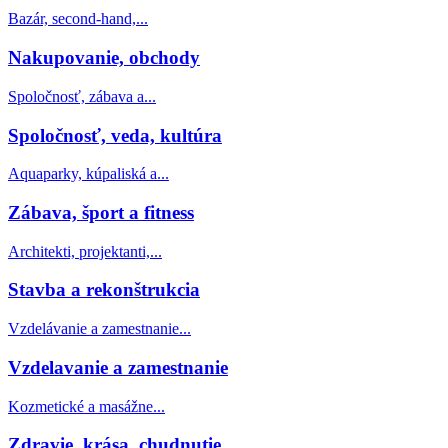
Bazár, second-hand,...
Nakupovanie, obchody
Spoločnosť, zábava a...
Spoločnosť, veda, kultúra
Aquaparky, kúpaliská a...
Zábava, šport a fitness
Architekti, projektanti,...
Stavba a rekonštrukcia
Vzdelávanie a zamestnanie...
Vzdelavanie a zamestnanie
Kozmetické a masážne...
Zdravie, krása, chudnutie