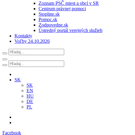
Zoznam PSČ miest a obcí v SR
Centrum právnej pomoci
Stopline.sk
Pomoc.sk
Zodpovedne.sk
Ústredný portál verejných služieb
Kontakty
Voľby 24.10.2026
SK
SK
EN
HU
DE
PL
Facebook