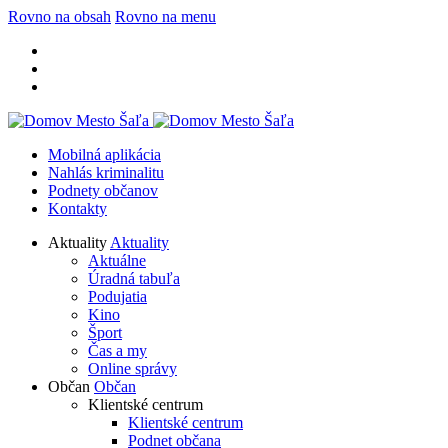
Rovno na obsah
Rovno na menu
Mobilná aplikácia
Nahlás kriminalitu
Podnety občanov
Kontakty
Aktuality
Aktuality
Aktuálne
Úradná tabuľa
Podujatia
Kino
Šport
Čas a my
Online správy
Občan
Občan
Klientské centrum
Klientské centrum
Podnet občana