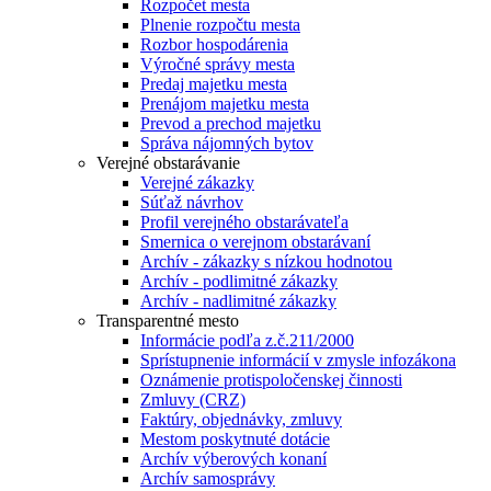
Rozpočet mesta
Plnenie rozpočtu mesta
Rozbor hospodárenia
Výročné správy mesta
Predaj majetku mesta
Prenájom majetku mesta
Prevod a prechod majetku
Správa nájomných bytov
Verejné obstarávanie
Verejné zákazky
Súťaž návrhov
Profil verejného obstarávateľa
Smernica o verejnom obstarávaní
Archív - zákazky s nízkou hodnotou
Archív - podlimitné zákazky
Archív - nadlimitné zákazky
Transparentné mesto
Informácie podľa z.č.211/2000
Sprístupnenie informácií v zmysle infozákona
Oznámenie protispoločenskej činnosti
Zmluvy (CRZ)
Faktúry, objednávky, zmluvy
Mestom poskytnuté dotácie
Archív výberových konaní
Archív samosprávy