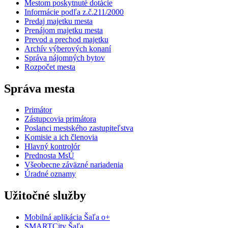
Mestom poskytnuté dotácie
Informácie podľa z.č.211/2000
Predaj majetku mesta
Prenájom majetku mesta
Prevod a prechod majetku
Archív výberových konaní
Správa nájomných bytov
Rozpočet mesta
Správa mesta
Primátor
Zástupcovia primátora
Poslanci mestského zastupiteľstva
Komisie a ich členovia
Hlavný kontrolór
Prednosta MsÚ
Všeobecne záväzné nariadenia
Úradné oznamy
Užitočné služby
Mobilná aplikácia Šaľa o+
SMARTCity Šaľa