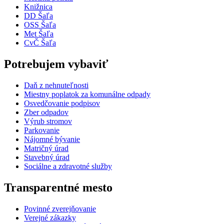
Knižnica
DD Šaľa
OSS Šaľa
Met Šaľa
CvČ Šaľa
Potrebujem vybaviť
Daň z nehnuteľnosti
Miestny poplatok za komunálne odpady
Osvedčovanie podpisov
Zber odpadov
Výrub stromov
Parkovanie
Nájomné bývanie
Matričný úrad
Stavebný úrad
Sociálne a zdravotné služby
Transparentné mesto
Povinné zverejňovanie
Verejné zákazky