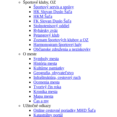
Športové kluby, OZ
Športový servis a správy
HK Slovan Duslo Šaľa
HKM Šaľa
FK Slovan Duslo Šaľa
Stolnotenisový oddiel
Rybársky zväz
Petangový klub
Zoznam športových klubov a OZ
Harmonogram športovej haly
Občianske združenia a neziskovky
O meste
Symboly mesta
História mesta
Kultúrne pamiatky
Geografia, obyvateľstvo
Infraštruktúra, cestovný ruch
Ocenenia mesta
Tvorivý čin roka
Kronika mesta
Mapa mesta
Čas a my
Užitočné odkazy
Online cestovné poriadky MHD Šaľa
Katastrálny portál