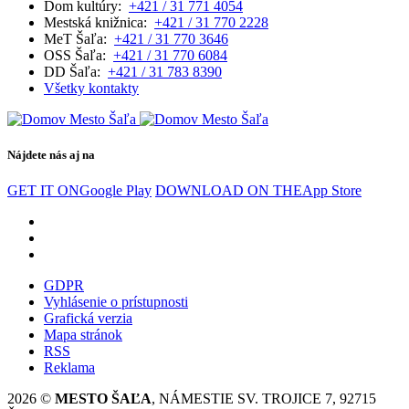
Dom kultúry:
+421 / 31 771 4054
Mestská knižnica:
+421 / 31 770 2228
MeT Šaľa:
+421 / 31 770 3646
OSS Šaľa:
+421 / 31 770 6084
DD Šaľa:
+421 / 31 783 8390
Všetky kontakty
Nájdete nás aj na
GET IT ON
Google Play
DOWNLOAD ON THE
App Store
GDPR
Vyhlásenie o prístupnosti
Grafická verzia
Mapa stránok
RSS
Reklama
2026 ©
MESTO ŠAĽA
, NÁMESTIE SV. TROJICE 7, 92715