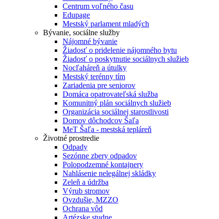
Centrum voľného času
Edupage
Mestský parlament mladých
Bývanie, sociálne služby
Nájomné bývanie
Žiadosť o pridelenie nájomného bytu
Žiadosť o poskytnutie sociálnych služieb
Nocľaháreň a útulky
Mestský terénny tím
Zariadenia pre seniorov
Domáca opatrovateľská služba
Komunitný plán sociálnych služieb
Organizácia sociálnej starostlivosti
Domov dôchodcov Šaľa
MeT Šaľa - mestská tepláreň
Životné prostredie
Odpady
Sezónne zbery odpadov
Polopodzemné kontajnery
Nahlásenie nelegálnej skládky
Zeleň a údržba
Výrub stromov
Ovzdušie, MZZO
Ochrana vôd
Artézske studne