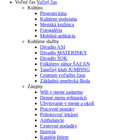
Voľný čas
Voľný čas
Kultúra
Program kina
Kultúrne podujatia
Mestská knižnica
Fotogaléria
Mobilná aplikácia
Kultúrne služby
Divadlo ASI
Divadlo MATERINKY
Divadlo ŠOK
Folklórny súbor ŠAĽAN
Tanečný klub JUMPING
Centrum voľného času
Základná umelecká škola
Záujmy
Wifi v meste zadarmo
Denné menu reštaurácií
Ubytovanie v meste a okolí
Pracovné ponuky
Pohotovosť lekární
Ambulancie
Cestovné poriadky
Inzercia
Katalóg firiem