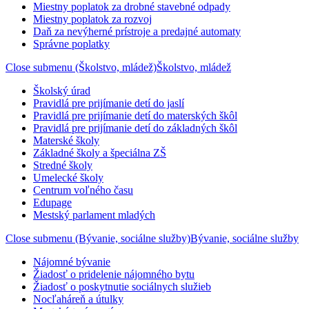
Miestny poplatok za drobné stavebné odpady
Miestny poplatok za rozvoj
Daň za nevýherné prístroje a predajné automaty
Správne poplatky
Close submenu (Školstvo, mládež)
Školstvo, mládež
Školský úrad
Pravidlá pre prijímanie detí do jaslí
Pravidlá pre prijímanie detí do materských škôl
Pravidlá pre prijímanie detí do základných škôl
Materské školy
Základné školy a špeciálna ZŠ
Stredné školy
Umelecké školy
Centrum voľného času
Edupage
Mestský parlament mladých
Close submenu (Bývanie, sociálne služby)
Bývanie, sociálne služby
Nájomné bývanie
Žiadosť o pridelenie nájomného bytu
Žiadosť o poskytnutie sociálnych služieb
Nocľaháreň a útulky