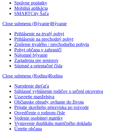
Správne poplatky
Mobilná aplikácia
SMARTCity Šaľa
Close submenu (Bývanie)
Bývanie
Prihlásenie na trvalý pobyt
Prihlásenie na prechodný pobyt
Zrušenie trvalého / prechodného pobytu
Pobyt občana v zahraničí
Nájomné bývanie
Zariadenia pre seniorov
Súpisné a orientačné čísla
Close submenu (Rodina)
Rodina
Narodenie dieťaťa
Súhlasné vyhlásenie rodičov o určení otcovstva
Uzavretie manželstva
Občianske obrady, uvítanie do života
Prijatie skoršieho priezviska po rozvode
Osvedčenie o rodnom čísle
Vedenie osobitnej matriky
Vystavenie duplikátu matričného dokladu
Úmrtie občana