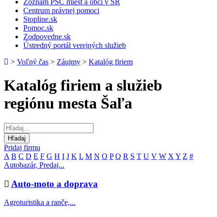
Zoznam PSČ miest a obcí v SR
Centrum právnej pomoci
Stopline.sk
Pomoc.sk
Zodpovedne.sk
Ústredný portál verejných služieb
>
Voľný čas
>
Záujmy
>
Katalóg firiem
Katalóg firiem a služieb
regiónu mesta Šaľa
Pridaj firmu
A
B
C
D
E
F
G
H
I
J
K
L
M
N
O
P
Q
R
S
T
U
V
W
X
Y
Z
#
Autobazár, Predaj...
Auto-moto a doprava
Agroturistika a ranče,...