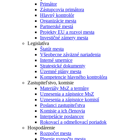
Primátor
Zástupcovia primátora
Hlavný kontrolór
Organizácie mesta
Partnerské mestá
Projekty EU a rozvoj mesta
Investičné zámery mesta
Legislatíva
Štatút mesta
Všeobecne záväzné nariadenia
Interné smernice
Strategické dokumenty
Územné plány mesta
Kompetencie hlavného kontrolóra
Zastupiteľstvo, komisie
Materiály MsZ a termíny
Uznesenia a zápisnice MsZ
Uznesenia a zápisnice komisií
Poslanci zastupiteľstva
Komisie a ich členovia
Interpelácie poslancov
Rokovací a odmeňovací poriadok
Hospodárenie
Rozpočet mesta
Plnenie rozpočtu mesta