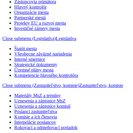
Zástupcovia primátora
Hlavný kontrolór
Organizácie mesta
Partnerské mestá
Projekty EU a rozvoj mesta
Investičné zámery mesta
Close submenu (Legislatíva)
Legislatíva
Štatút mesta
Všeobecne záväzné nariadenia
Interné smernice
Strategické dokumenty
Územné plány mesta
Kompetencie hlavného kontrolóra
Close submenu (Zastupiteľstvo, komisie)
Zastupiteľstvo, komisie
Materiály MsZ a termíny
Uznesenia a zápisnice MsZ
Uznesenia a zápisnice komisií
Poslanci zastupiteľstva
Komisie a ich členovia
Interpelácie poslancov
Rokovací a odmeňovací poriadok