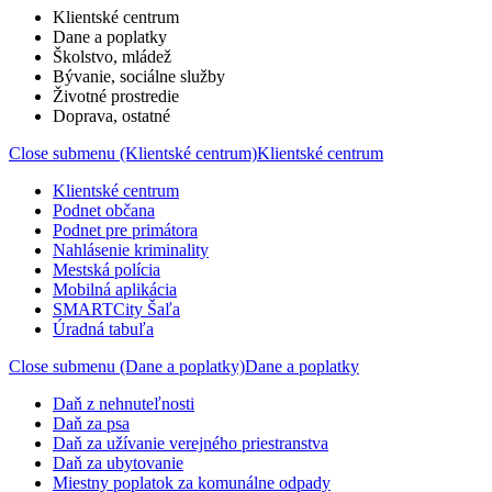
Klientské centrum
Dane a poplatky
Školstvo, mládež
Bývanie, sociálne služby
Životné prostredie
Doprava, ostatné
Close submenu (Klientské centrum)
Klientské centrum
Klientské centrum
Podnet občana
Podnet pre primátora
Nahlásenie kriminality
Mestská polícia
Mobilná aplikácia
SMARTCity Šaľa
Úradná tabuľa
Close submenu (Dane a poplatky)
Dane a poplatky
Daň z nehnuteľnosti
Daň za psa
Daň za užívanie verejného priestranstva
Daň za ubytovanie
Miestny poplatok za komunálne odpady