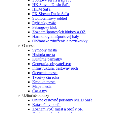
Športový servis a správy
HK Slovan Duslo Šaľa
HKM Šaľa
FK Slovan Duslo Šaľa
Stolnotenisový oddiel
Rybársky zväz
Petangový klub
Zoznam športových klubov a OZ
Harmonogram športovej haly
Občianske združenia a neziskovky
O meste
Symboly mesta
História mesta
Kultúrne pamiatky
Geografia, obyvateľstvo
Infraštruktúra, cestovný ruch
Ocenenia mesta
Tvorivý čin roka
Kronika mesta
Mapa mesta
Čas a my
Užitočné odkazy
Online cestovné poriadky MHD Šaľa
Katastrálny portál
Zoznam PSČ miest a obcí v SR