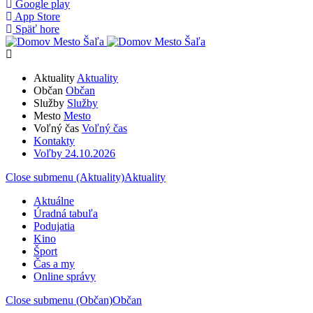
Google play
App Store
Späť hore
Aktuality
Aktuality
Občan
Občan
Služby
Služby
Mesto
Mesto
Voľný čas
Voľný čas
Kontakty
Voľby 24.10.2026
Close submenu (Aktuality)
Aktuality
Aktuálne
Úradná tabuľa
Podujatia
Kino
Šport
Čas a my
Online správy
Close submenu (Občan)
Občan