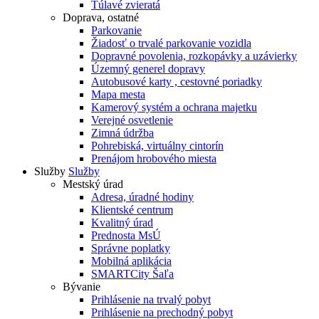
Túlavé zvieratá
Doprava, ostatné
Parkovanie
Žiadosť o trvalé parkovanie vozidla
Dopravné povolenia, rozkopávky a uzávierky
Územný generel dopravy
Autobusové karty , cestovné poriadky
Mapa mesta
Kamerový systém a ochrana majetku
Verejné osvetlenie
Zimná údržba
Pohrebiská, virtuálny cintorín
Prenájom hrobového miesta
Služby
Služby
Mestský úrad
Adresa, úradné hodiny
Klientské centrum
Kvalitný úrad
Prednosta MsÚ
Správne poplatky
Mobilná aplikácia
SMARTCity Šaľa
Bývanie
Prihlásenie na trvalý pobyt
Prihlásenie na prechodný pobyt