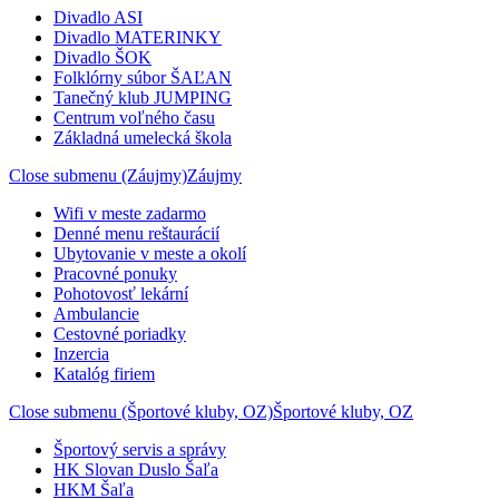
Divadlo ASI
Divadlo MATERINKY
Divadlo ŠOK
Folklórny súbor ŠAĽAN
Tanečný klub JUMPING
Centrum voľného času
Základná umelecká škola
Close submenu (Záujmy)
Záujmy
Wifi v meste zadarmo
Denné menu reštaurácií
Ubytovanie v meste a okolí
Pracovné ponuky
Pohotovosť lekární
Ambulancie
Cestovné poriadky
Inzercia
Katalóg firiem
Close submenu (Športové kluby, OZ)
Športové kluby, OZ
Športový servis a správy
HK Slovan Duslo Šaľa
HKM Šaľa