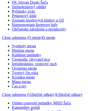
FK Slovan Duslo Šaľa
Stolnotenisový oddiel
Rybársky zväz
Petangový klub
Zoznam športových klubov a OZ
Harmonogram športovej haly
Občianske združenia a neziskovky
Close submenu (O meste)
O meste
Symboly mesta
História mesta
Kultúrne pamiatky
Geografia, obyvateľstvo
Infraštruktúra, cestovný ruch
Ocenenia mesta
Tvorivý čin roka
Kronika mesta
Mapa mesta
Čas a my
Close submenu (Užitočné odkazy)
Užitočné odkazy
Online cestovné poriadky MHD Šaľa
Katastrálny portál