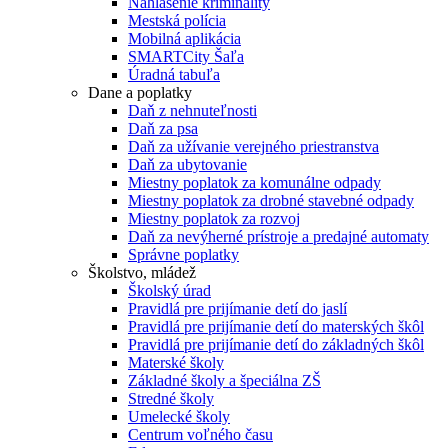
Nahlásenie kriminality
Mestská polícia
Mobilná aplikácia
SMARTCity Šaľa
Úradná tabuľa
Dane a poplatky
Daň z nehnuteľnosti
Daň za psa
Daň za užívanie verejného priestranstva
Daň za ubytovanie
Miestny poplatok za komunálne odpady
Miestny poplatok za drobné stavebné odpady
Miestny poplatok za rozvoj
Daň za nevýherné prístroje a predajné automaty
Správne poplatky
Školstvo, mládež
Školský úrad
Pravidlá pre prijímanie detí do jaslí
Pravidlá pre prijímanie detí do materských škôl
Pravidlá pre prijímanie detí do základných škôl
Materské školy
Základné školy a špeciálna ZŠ
Stredné školy
Umelecké školy
Centrum voľného času