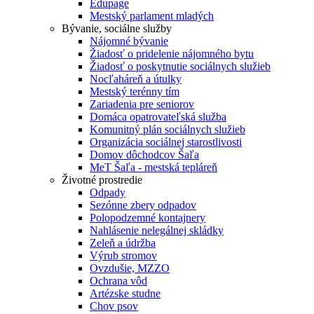
Edupage
Mestský parlament mladých
Bývanie, sociálne služby
Nájomné bývanie
Žiadosť o pridelenie nájomného bytu
Žiadosť o poskytnutie sociálnych služieb
Nocľaháreň a útulky
Mestský terénny tím
Zariadenia pre seniorov
Domáca opatrovateľská služba
Komunitný plán sociálnych služieb
Organizácia sociálnej starostlivosti
Domov dôchodcov Šaľa
MeT Šaľa - mestská tepláreň
Životné prostredie
Odpady
Sezónne zbery odpadov
Polopodzemné kontajnery
Nahlásenie nelegálnej skládky
Zeleň a údržba
Výrub stromov
Ovzdušie, MZZO
Ochrana vôd
Artézske studne
Chov psov