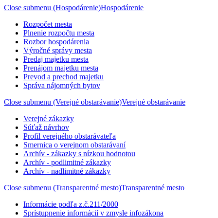
Close submenu (Hospodárenie)
Hospodárenie
Rozpočet mesta
Plnenie rozpočtu mesta
Rozbor hospodárenia
Výročné správy mesta
Predaj majetku mesta
Prenájom majetku mesta
Prevod a prechod majetku
Správa nájomných bytov
Close submenu (Verejné obstarávanie)
Verejné obstarávanie
Verejné zákazky
Súťaž návrhov
Profil verejného obstarávateľa
Smernica o verejnom obstarávaní
Archív - zákazky s nízkou hodnotou
Archív - podlimitné zákazky
Archív - nadlimitné zákazky
Close submenu (Transparentné mesto)
Transparentné mesto
Informácie podľa z.č.211/2000
Sprístupnenie informácií v zmysle infozákona