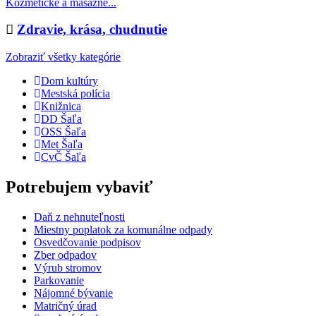
Kozmetické a masážne...
Zdravie, krása, chudnutie
Zobraziť všetky kategórie
Dom kultúry
Mestská polícia
Knižnica
DD Šaľa
OSS Šaľa
Met Šaľa
CvČ Šaľa
Potrebujem vybaviť
Daň z nehnuteľnosti
Miestny poplatok za komunálne odpady
Osvedčovanie podpisov
Zber odpadov
Výrub stromov
Parkovanie
Nájomné bývanie
Matričný úrad