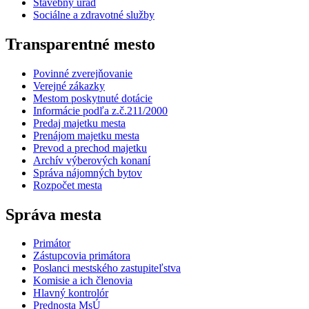
Stavebný úrad
Sociálne a zdravotné služby
Transparentné mesto
Povinné zverejňovanie
Verejné zákazky
Mestom poskytnuté dotácie
Informácie podľa z.č.211/2000
Predaj majetku mesta
Prenájom majetku mesta
Prevod a prechod majetku
Archív výberových konaní
Správa nájomných bytov
Rozpočet mesta
Správa mesta
Primátor
Zástupcovia primátora
Poslanci mestského zastupiteľstva
Komisie a ich členovia
Hlavný kontrolór
Prednosta MsÚ