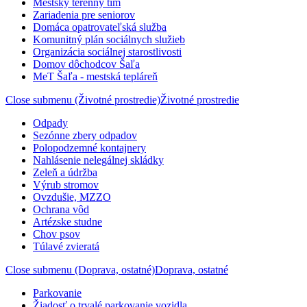
Mestský terénny tím
Zariadenia pre seniorov
Domáca opatrovateľská služba
Komunitný plán sociálnych služieb
Organizácia sociálnej starostlivosti
Domov dôchodcov Šaľa
MeT Šaľa - mestská tepláreň
Close submenu (Životné prostredie)
Životné prostredie
Odpady
Sezónne zbery odpadov
Polopodzemné kontajnery
Nahlásenie nelegálnej skládky
Zeleň a údržba
Výrub stromov
Ovzdušie, MZZO
Ochrana vôd
Artézske studne
Chov psov
Túlavé zvieratá
Close submenu (Doprava, ostatné)
Doprava, ostatné
Parkovanie
Žiadosť o trvalé parkovanie vozidla