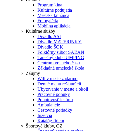
Program kina
Kultúrne podujatia
Mestská knižnica
Fotogaléria
Mobilná aplikácia
Kultúrne služby
Divadlo ASI
Divadlo MATERINKY
Divadlo ŠOK
Folklórny súbor ŠAĽAN
Tanečný klub JUMPING
Centrum voľného času
Základná umelecká škola
Záujmy
Wifi v meste zadarmo
Denné menu reštaurácií
Ubytovanie v meste a okolí
Pracovné ponuky
Pohotovosť lekární
Ambulancie
Cestovné poriadky
Inzercia
Katalóg firiem
Športové kluby, OZ