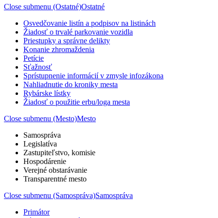
Close submenu (Ostatné)
Ostatné
Osvedčovanie listín a podpisov na listinách
Žiadosť o trvalé parkovanie vozidla
Priestupky a správne delikty
Konanie zhromaždenia
Petície
Sťažnosť
Sprístupnenie informácií v zmysle infozákona
Nahliadnutie do kroniky mesta
Rybárske lístky
Žiadosť o použitie erbu/loga mesta
Close submenu (Mesto)
Mesto
Samospráva
Legislatíva
Zastupiteľstvo, komisie
Hospodárenie
Verejné obstarávanie
Transparentné mesto
Close submenu (Samospráva)
Samospráva
Primátor