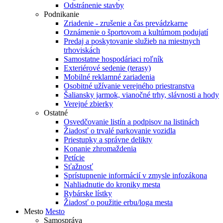
Odstránenie stavby
Podnikanie
Zriadenie - zrušenie a čas prevádzkarne
Oznámenie o športovom a kultúrnom podujatí
Predaj a poskytovanie služieb na miestnych
trhoviskách
Samostatne hospodáriaci roľník
Exteriérové sedenie (terasy)
Mobilné reklamné zariadenia
Osobitné užívanie verejného priestranstva
Šaliansky jarmok, vianočné trhy, slávnosti a hody
Verejné zbierky
Ostatné
Osvedčovanie listín a podpisov na listinách
Žiadosť o trvalé parkovanie vozidla
Priestupky a správne delikty
Konanie zhromaždenia
Petície
Sťažnosť
Sprístupnenie informácií v zmysle infozákona
Nahliadnutie do kroniky mesta
Rybárske lístky
Žiadosť o použitie erbu/loga mesta
Mesto
Mesto
Samospráva