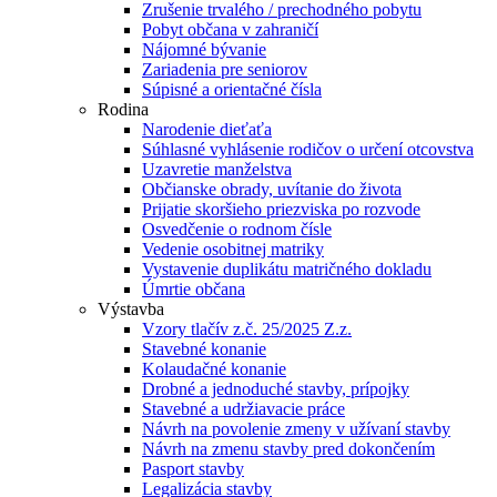
Zrušenie trvalého / prechodného pobytu
Pobyt občana v zahraničí
Nájomné bývanie
Zariadenia pre seniorov
Súpisné a orientačné čísla
Rodina
Narodenie dieťaťa
Súhlasné vyhlásenie rodičov o určení otcovstva
Uzavretie manželstva
Občianske obrady, uvítanie do života
Prijatie skoršieho priezviska po rozvode
Osvedčenie o rodnom čísle
Vedenie osobitnej matriky
Vystavenie duplikátu matričného dokladu
Úmrtie občana
Výstavba
Vzory tlačív z.č. 25/2025 Z.z.
Stavebné konanie
Kolaudačné konanie
Drobné a jednoduché stavby, prípojky
Stavebné a udržiavacie práce
Návrh na povolenie zmeny v užívaní stavby
Návrh na zmenu stavby pred dokončením
Pasport stavby
Legalizácia stavby