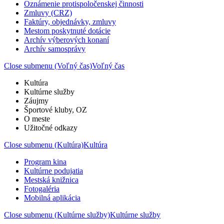
Oznámenie protispoločenskej činnosti
Zmluvy (CRZ)
Faktúry, objednávky, zmluvy
Mestom poskytnuté dotácie
Archív výberových konaní
Archív samosprávy
Close submenu (Voľný čas)
Voľný čas
Kultúra
Kultúrne služby
Záujmy
Športové kluby, OZ
O meste
Užitočné odkazy
Close submenu (Kultúra)
Kultúra
Program kina
Kultúrne podujatia
Mestská knižnica
Fotogaléria
Mobilná aplikácia
Close submenu (Kultúrne služby)
Kultúrne služby