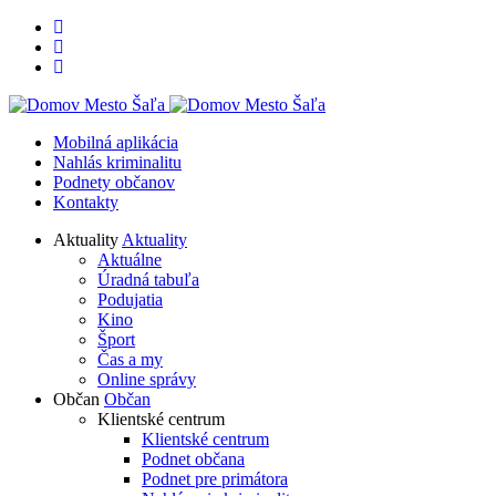
Rovno
Rovno
na
na
obsah
menu
Mobilná aplikácia
Nahlás kriminalitu
Podnety občanov
Kontakty
Aktuality
Aktuality
Aktuálne
Úradná tabuľa
Podujatia
Kino
Šport
Čas a my
Online správy
Občan
Občan
Klientské centrum
Klientské centrum
Podnet občana
Podnet pre primátora