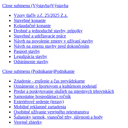
Close submenu (Výstavba)
Výstavba
Vzory tlačív z.č. 25/2025 Z.z.
Stavebné konanie
Kolaudačné konanie
Drobné a jednoduché stavby, prípojky
Stavebné a udržiavacie práce
Návrh na povolenie zmeny v užívaní stavby
Návrh na zmenu stavby pred dokončením
Pasport stavby
Legalizácia stavby
Odstránenie stavby
Close submenu (Podnikanie)
Podnikanie
Zriadenie - zrušenie a čas prevádzkarne
Oznámenie o športovom a kultúrnom podujatí
Predaj a poskytovanie služieb na miestnych trhoviskách
Samostatne hospodáriaci roľník
Exteriérové sedenie (terasy)
Mobilné reklamné zariadenia
Osobitné užívanie verejného priestranstva
Šaliansky jarmok, vianočné trhy, slávnosti a hody
Verejné zbierky