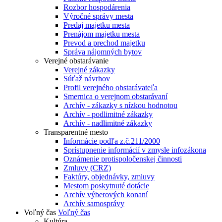
Rozbor hospodárenia
Výročné správy mesta
Predaj majetku mesta
Prenájom majetku mesta
Prevod a prechod majetku
Správa nájomných bytov
Verejné obstarávanie
Verejné zákazky
Súťaž návrhov
Profil verejného obstarávateľa
Smernica o verejnom obstarávaní
Archív - zákazky s nízkou hodnotou
Archív - podlimitné zákazky
Archív - nadlimitné zákazky
Transparentné mesto
Informácie podľa z.č.211/2000
Sprístupnenie informácií v zmysle infozákona
Oznámenie protispoločenskej činnosti
Zmluvy (CRZ)
Faktúry, objednávky, zmluvy
Mestom poskytnuté dotácie
Archív výberových konaní
Archív samosprávy
Voľný čas
Voľný čas
Kultúra