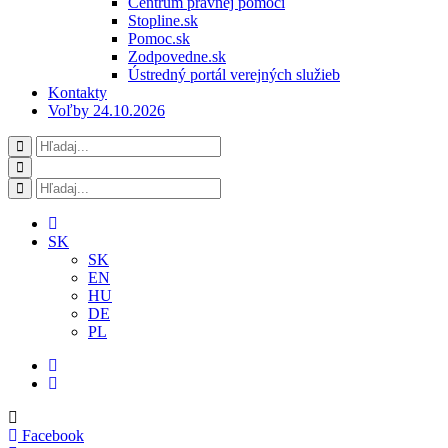
Centrum právnej pomoci
Stopline.sk
Pomoc.sk
Zodpovedne.sk
Ústredný portál verejných služieb
Kontakty
Voľby 24.10.2026
SK
SK
EN
HU
DE
PL
Facebook