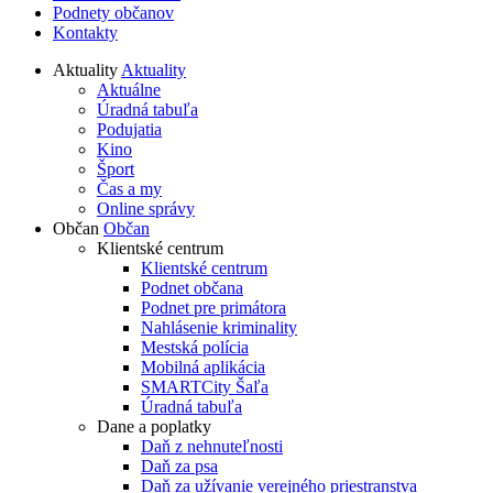
Podnety občanov
Kontakty
Aktuality
Aktuality
Aktuálne
Úradná tabuľa
Podujatia
Kino
Šport
Čas a my
Online správy
Občan
Občan
Klientské centrum
Klientské centrum
Podnet občana
Podnet pre primátora
Nahlásenie kriminality
Mestská polícia
Mobilná aplikácia
SMARTCity Šaľa
Úradná tabuľa
Dane a poplatky
Daň z nehnuteľnosti
Daň za psa
Daň za užívanie verejného priestranstva