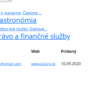
y, kaviarne, Čajovne,...
astronómia
dítorské služby, Daňové...
rávo a finančné služby
Web
Pridaný
10.09.2020
s@gmail.com
www.zuluro.sk