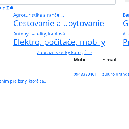
X
Y
Z
#
Agroturistika a ranče,...
Bar
Cestovanie a ubytovanie
G
Antény, satelity, káblová...
Au
Elektro, počítače, mobily
P
Zobraziť všetky kategórie
Mobil
E-mail
0948380461
zuluro.brand
ím pre ženy, ktoré sa...