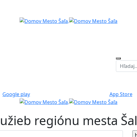
Google play
App Store
služieb regiónu mesta Ša