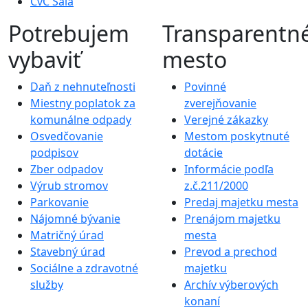
CvČ Šaľa
Potrebujem
Transparentn
vybaviť
mesto
Daň z nehnuteľnosti
Povinné
Miestny poplatok za
zverejňovanie
komunálne odpady
Verejné zákazky
Osvedčovanie
Mestom poskytnuté
podpisov
dotácie
Zber odpadov
Informácie podľa
Výrub stromov
z.č.211/2000
Parkovanie
Predaj majetku mesta
Nájomné bývanie
Prenájom majetku
Matričný úrad
mesta
Stavebný úrad
Prevod a prechod
Sociálne a zdravotné
majetku
služby
Archív výberových
konaní