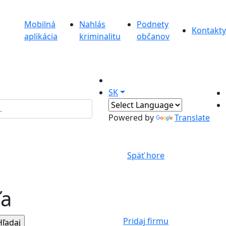
Mobilná
Nahlás
Podnety
Kontakty
aplikácia
kriminalitu
občanov
SK
Powered by
Translate
Späť hore
ľa
Pridaj firmu