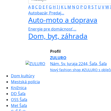
A
B
C
D
E
F
G
H
I
J
K
L
M
N
O
P
Q
R
S
T
U
V
W
Autobazár, Predaj...
Auto-moto a doprava
Energie pre domácnosť,...
Dom, byt, záhrada
Profil
ZULURO
Nám. Sv. Juraja 2244, Šaľa, Šaľa
Nový fashion shop #ZULURO s oblečen
Dom kultúry
Mestská polícia
Knižnica
DD Šaľa
OSS Šaľa
Met Šaľa