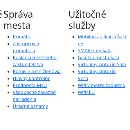
é
Správa
Užitočné
mesta
služby
Primátor
Mobilná aplikácia Šaľa
Zástupcovia
o+
primátora
SMARTCity Šaľa
Poslanci mestského
Gisplan mesta Šaľa
zastupiteľstva
Virtuálny cintorín Šaľa
Komisie a ich členovia
Virtuálny cintorín
Hlavný kontrolór
Veča
Prednosta MsÚ
Wifi v meste zadarmo
Všeobecne záväzné
Wifi4EU
nariadenia
Úradné oznamy