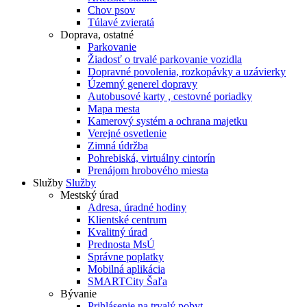
Chov psov
Túlavé zvieratá
Doprava, ostatné
Parkovanie
Žiadosť o trvalé parkovanie vozidla
Dopravné povolenia, rozkopávky a uzávierky
Územný generel dopravy
Autobusové karty , cestovné poriadky
Mapa mesta
Kamerový systém a ochrana majetku
Verejné osvetlenie
Zimná údržba
Pohrebiská, virtuálny cintorín
Prenájom hrobového miesta
Služby
Služby
Mestský úrad
Adresa, úradné hodiny
Klientské centrum
Kvalitný úrad
Prednosta MsÚ
Správne poplatky
Mobilná aplikácia
SMARTCity Šaľa
Bývanie
Prihlásenie na trvalý pobyt