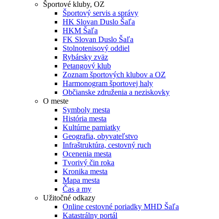
Športové kluby, OZ
Športový servis a správy
HK Slovan Duslo Šaľa
HKM Šaľa
FK Slovan Duslo Šaľa
Stolnotenisový oddiel
Rybársky zväz
Petangový klub
Zoznam športových klubov a OZ
Harmonogram športovej haly
Občianske združenia a neziskovky
O meste
Symboly mesta
História mesta
Kultúrne pamiatky
Geografia, obyvateľstvo
Infraštruktúra, cestovný ruch
Ocenenia mesta
Tvorivý čin roka
Kronika mesta
Mapa mesta
Čas a my
Užitočné odkazy
Online cestovné poriadky MHD Šaľa
Katastrálny portál