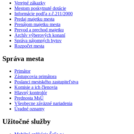
Verejné zákazky
Mestom poskytnuté dotácie
Informácie podľa z.č.211/2000
Predaj majetku mesta
Prenájom majetku mesta
Prevod a prechod majetku
Archív výberových konaní
Správa nájomných bytov
Rozpočet mesta
Správa mesta
Primátor
Zástupcovia primátora
Poslanci mestského zastupiteľstva
Komisie a ich členovia
Hlavný kontrolór
Prednosta MsÚ
Všeobecne záväzné nariadenia
Úradné oznamy
Užitočné služby