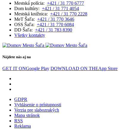
Mestská polícia:
+421 / 31 770 6777
Dom kultúry:
+421 / 31 771 4054
Mestská knižnica:
+421 / 31 770 2228
MeT Šaľa:
+421 / 31 770 3646
OSS Šaľa:
+421 / 31 770 6084
DD Šaľa:
+421 / 31 783 8390
Všetky kontakty
Nájdete nás aj na
GET IT ON
Google Play
DOWNLOAD ON THE
App Store
GDPR
Vyhlásenie o prístupnosti
Verzia pre slabozrakých
Mapa stránok
RSS
Reklama