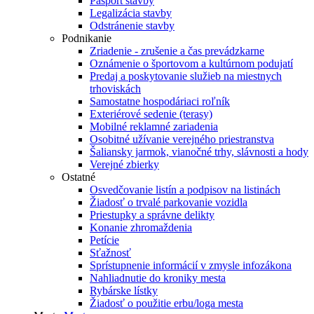
Pasport stavby
Legalizácia stavby
Odstránenie stavby
Podnikanie
Zriadenie - zrušenie a čas prevádzkarne
Oznámenie o športovom a kultúrnom podujatí
Predaj a poskytovanie služieb na miestnych
trhoviskách
Samostatne hospodáriaci roľník
Exteriérové sedenie (terasy)
Mobilné reklamné zariadenia
Osobitné užívanie verejného priestranstva
Šaliansky jarmok, vianočné trhy, slávnosti a hody
Verejné zbierky
Ostatné
Osvedčovanie listín a podpisov na listinách
Žiadosť o trvalé parkovanie vozidla
Priestupky a správne delikty
Konanie zhromaždenia
Petície
Sťažnosť
Sprístupnenie informácií v zmysle infozákona
Nahliadnutie do kroniky mesta
Rybárske lístky
Žiadosť o použitie erbu/loga mesta