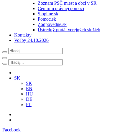
Zoznam PSČ miest a obcí v SR
Centrum právnej pomoci
Stopline.sk
Pomoc.sk
Zodpovedne.sk
Ústredný portál verejných služieb
Kontakty
Voľby 24.10.2026
SK
SK
EN
HU
DE
PL
Facebook