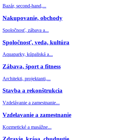
Bazár, second-hand,...
Nakupovanie, obchody
Spoločnosť, zábava a...
Spoločnosť, veda, kultúra
Aquaparky, kúpaliská a...
Zábava, šport a fitness
Architekti, projektanti,...
Stavba a rekonštrukcia
Vzdelávanie a zamestnanie...
Vzdelavanie a zamestnanie
Kozmetické a masážne...
Zdravie, krása, chudnutie