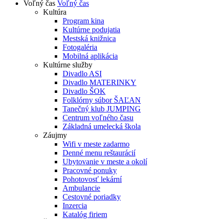
Voľný čas
Voľný čas
Kultúra
Program kina
Kultúrne podujatia
Mestská knižnica
Fotogaléria
Mobilná aplikácia
Kultúrne služby
Divadlo ASI
Divadlo MATERINKY
Divadlo ŠOK
Folklórny súbor ŠAĽAN
Tanečný klub JUMPING
Centrum voľného času
Základná umelecká škola
Záujmy
Wifi v meste zadarmo
Denné menu reštaurácií
Ubytovanie v meste a okolí
Pracovné ponuky
Pohotovosť lekární
Ambulancie
Cestovné poriadky
Inzercia
Katalóg firiem