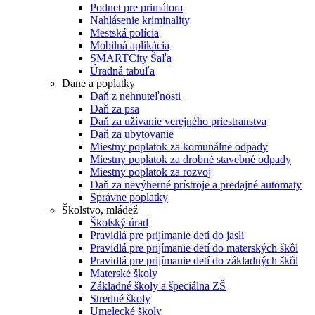
Podnet pre primátora
Nahlásenie kriminality
Mestská polícia
Mobilná aplikácia
SMARTCity Šaľa
Úradná tabuľa
Dane a poplatky
Daň z nehnuteľnosti
Daň za psa
Daň za užívanie verejného priestranstva
Daň za ubytovanie
Miestny poplatok za komunálne odpady
Miestny poplatok za drobné stavebné odpady
Miestny poplatok za rozvoj
Daň za nevýherné prístroje a predajné automaty
Správne poplatky
Školstvo, mládež
Školský úrad
Pravidlá pre prijímanie detí do jaslí
Pravidlá pre prijímanie detí do materských škôl
Pravidlá pre prijímanie detí do základných škôl
Materské školy
Základné školy a špeciálna ZŠ
Stredné školy
Umelecké školy