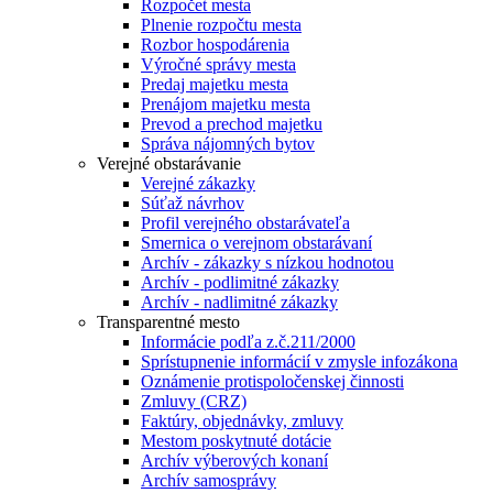
Rozpočet mesta
Plnenie rozpočtu mesta
Rozbor hospodárenia
Výročné správy mesta
Predaj majetku mesta
Prenájom majetku mesta
Prevod a prechod majetku
Správa nájomných bytov
Verejné obstarávanie
Verejné zákazky
Súťaž návrhov
Profil verejného obstarávateľa
Smernica o verejnom obstarávaní
Archív - zákazky s nízkou hodnotou
Archív - podlimitné zákazky
Archív - nadlimitné zákazky
Transparentné mesto
Informácie podľa z.č.211/2000
Sprístupnenie informácií v zmysle infozákona
Oznámenie protispoločenskej činnosti
Zmluvy (CRZ)
Faktúry, objednávky, zmluvy
Mestom poskytnuté dotácie
Archív výberových konaní
Archív samosprávy