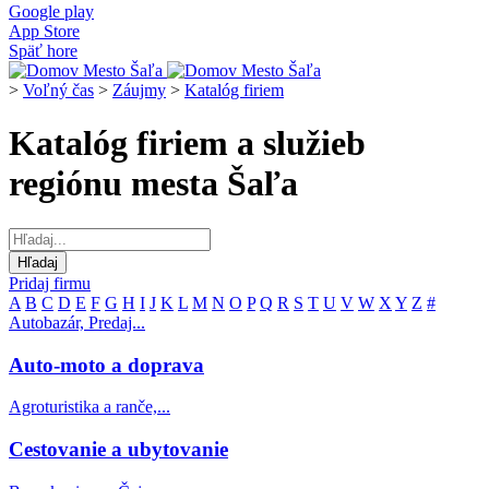
Google play
App Store
Späť hore
>
Voľný čas
>
Záujmy
>
Katalóg firiem
Katalóg firiem a služieb
regiónu mesta Šaľa
Pridaj firmu
A
B
C
D
E
F
G
H
I
J
K
L
M
N
O
P
Q
R
S
T
U
V
W
X
Y
Z
#
Autobazár, Predaj...
Auto-moto a doprava
Agroturistika a ranče,...
Cestovanie a ubytovanie