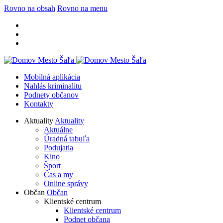
Rovno na obsah
Rovno na menu
Mobilná aplikácia
Nahlás kriminalitu
Podnety občanov
Kontakty
Aktuality
Aktuality
Aktuálne
Úradná tabuľa
Podujatia
Kino
Šport
Čas a my
Online správy
Občan
Občan
Klientské centrum
Klientské centrum
Podnet občana