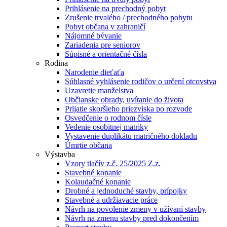
Prihlásenie na prechodný pobyt
Zrušenie trvalého / prechodného pobytu
Pobyt občana v zahraničí
Nájomné bývanie
Zariadenia pre seniorov
Súpisné a orientačné čísla
Rodina
Narodenie dieťaťa
Súhlasné vyhlásenie rodičov o určení otcovstva
Uzavretie manželstva
Občianske obrady, uvítanie do života
Prijatie skoršieho priezviska po rozvode
Osvedčenie o rodnom čísle
Vedenie osobitnej matriky
Vystavenie duplikátu matričného dokladu
Úmrtie občana
Výstavba
Vzory tlačív z.č. 25/2025 Z.z.
Stavebné konanie
Kolaudačné konanie
Drobné a jednoduché stavby, prípojky
Stavebné a udržiavacie práce
Návrh na povolenie zmeny v užívaní stavby
Návrh na zmenu stavby pred dokončením