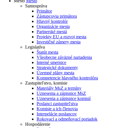
Mesto
Mesto
Samospráva
Primátor
Zástupcovia primátora
Hlavný kontrolór
Organizácie mesta
Partnerské mestá
Projekty EU a rozvoj mesta
Investičné zámery mesta
Legislatíva
Štatút mesta
Všeobecne záväzné nariadenia
Interné smernice
Strategické dokumenty
Územné plány mesta
Kompetencie hlavného kontrolóra
Zastupiteľstvo, komisie
Materiály MsZ a termíny
Uznesenia a zápisnice MsZ
Uznesenia a zápisnice komisií
Poslanci zastupiteľstva
Komisie a ich členovia
Interpelácie poslancov
Rokovací a odmeňovací poriadok
Hospodárenie