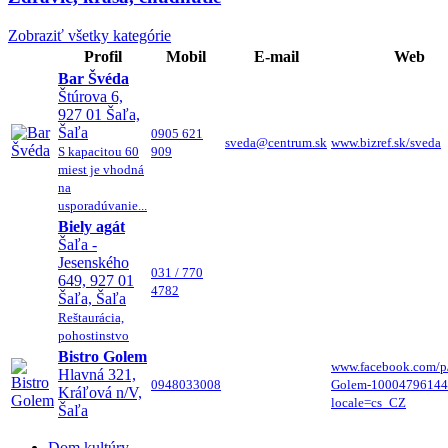
Zobraziť všetky kategórie
Profil
Mobil
E-mail
Web
Bar Švéda
Štúrova 6,
927 01 Šaľa,
Šaľa
0905 621
sveda@centrum.sk
www.bizref.sk/sveda
S kapacitou 60
909
miest je vhodná
na
usporadúvanie...
Biely agát
Šaľa -
Jesenského
031 / 770
649, 927 01
4782
Šaľa, Šaľa
Reštaurácia,
pohostinstvo
Bistro Golem
www.facebook.com/p/
Hlavná 321,
0948033008
Golem-10004796144
Kráľová n/V,
locale=cs_CZ
Šaľa
Dom kultúry