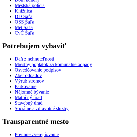
Mestská polícia
Knižnica
DD Šaľa
OSS Šaľa
Met Šaľa
CvČ Šaľa
Potrebujem vybaviť
Daň z nehnuteľnosti
Miestny poplatok za komunálne odpady
Osvedčovanie podpisov
Zber odpadov
Výrub stromov
Parkovanie
Nájomné bývanie
Matričný úrad
Stavebný úrad
Sociálne a zdravotné služby
Transparentné mesto
Povinné zverejňovanie