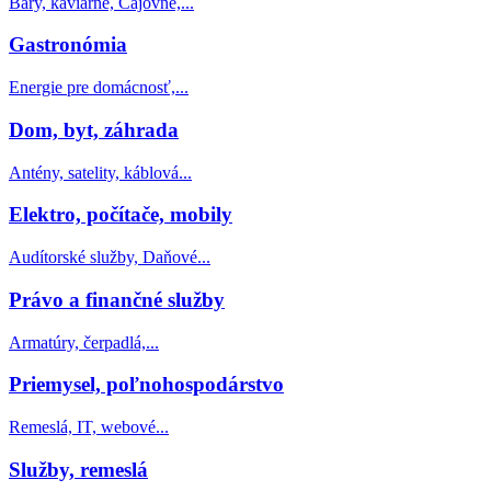
Bary, kaviarne, Čajovne,...
Gastronómia
Energie pre domácnosť,...
Dom, byt, záhrada
Antény, satelity, káblová...
Elektro, počítače, mobily
Audítorské služby, Daňové...
Právo a finančné služby
Armatúry, čerpadlá,...
Priemysel, poľnohospodárstvo
Remeslá, IT, webové...
Služby, remeslá