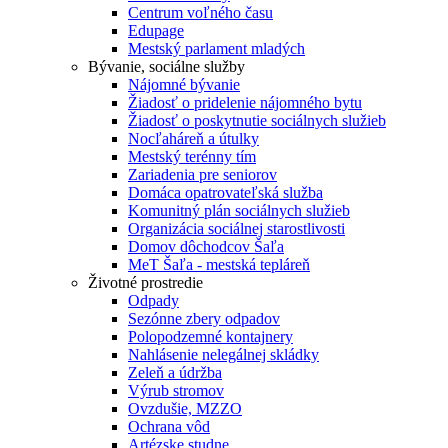
Centrum voľného času
Edupage
Mestský parlament mladých
Bývanie, sociálne služby
Nájomné bývanie
Žiadosť o pridelenie nájomného bytu
Žiadosť o poskytnutie sociálnych služieb
Nocľaháreň a útulky
Mestský terénny tím
Zariadenia pre seniorov
Domáca opatrovateľská služba
Komunitný plán sociálnych služieb
Organizácia sociálnej starostlivosti
Domov dôchodcov Šaľa
MeT Šaľa - mestská tepláreň
Životné prostredie
Odpady
Sezónne zbery odpadov
Polopodzemné kontajnery
Nahlásenie nelegálnej skládky
Zeleň a údržba
Výrub stromov
Ovzdušie, MZZO
Ochrana vôd
Artézske studne