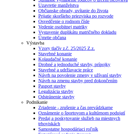
Uzavretie manželstva
Občianske obrady, uvítanie do života
Prijatie skoršieho priezviska po rozvode
Osvedčenie o rodnom čísle
Vedenie osobitnej matriky
Vystavenie duplikátu matričného dokladu
Úmrtie občana
Výstavba
Vzory tlačív z.č. 25/2025 Z.z.
Stavebné konanie
Kolaudačné konanie
Drobné a jednoduché stavby, prípojky
Stavebné a udržiavacie práce
Návrh na povolenie zmeny v užívaní stavby
Návrh na zmenu stavby pred dokončením
Pasport stavby
Legalizácia stavby
Odstránenie stavby
Podnikanie
Zriadenie - zrušenie a čas prevádzkarne
Oznámenie o športovom a kultúrnom podujatí
Predaj a poskytovanie služieb na miestnych
trhoviskách
Samostatne hospodáriaci roľník