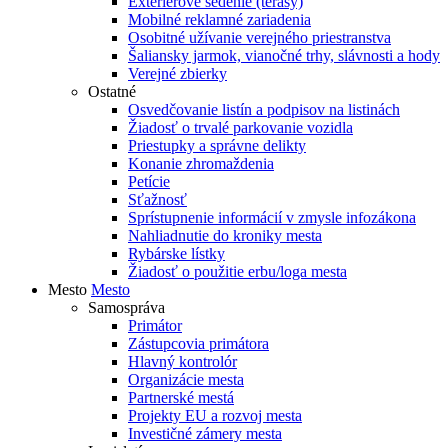
Exteriérové sedenie (terasy)
Mobilné reklamné zariadenia
Osobitné užívanie verejného priestranstva
Šaliansky jarmok, vianočné trhy, slávnosti a hody
Verejné zbierky
Ostatné
Osvedčovanie listín a podpisov na listinách
Žiadosť o trvalé parkovanie vozidla
Priestupky a správne delikty
Konanie zhromaždenia
Petície
Sťažnosť
Sprístupnenie informácií v zmysle infozákona
Nahliadnutie do kroniky mesta
Rybárske lístky
Žiadosť o použitie erbu/loga mesta
Mesto
Mesto
Samospráva
Primátor
Zástupcovia primátora
Hlavný kontrolór
Organizácie mesta
Partnerské mestá
Projekty EU a rozvoj mesta
Investičné zámery mesta