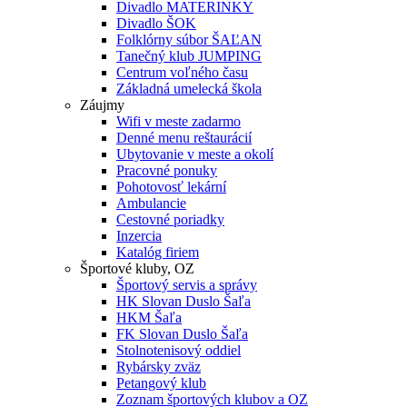
Divadlo MATERINKY
Divadlo ŠOK
Folklórny súbor ŠAĽAN
Tanečný klub JUMPING
Centrum voľného času
Základná umelecká škola
Záujmy
Wifi v meste zadarmo
Denné menu reštaurácií
Ubytovanie v meste a okolí
Pracovné ponuky
Pohotovosť lekární
Ambulancie
Cestovné poriadky
Inzercia
Katalóg firiem
Športové kluby, OZ
Športový servis a správy
HK Slovan Duslo Šaľa
HKM Šaľa
FK Slovan Duslo Šaľa
Stolnotenisový oddiel
Rybársky zväz
Petangový klub
Zoznam športových klubov a OZ