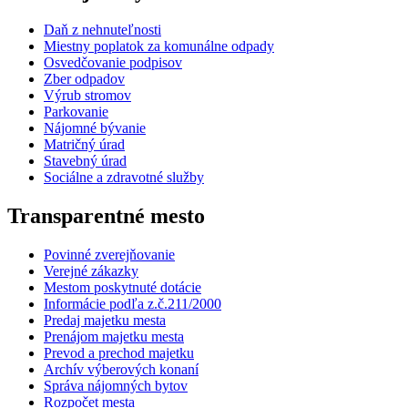
Daň z nehnuteľnosti
Miestny poplatok za komunálne odpady
Osvedčovanie podpisov
Zber odpadov
Výrub stromov
Parkovanie
Nájomné bývanie
Matričný úrad
Stavebný úrad
Sociálne a zdravotné služby
Transparentné mesto
Povinné zverejňovanie
Verejné zákazky
Mestom poskytnuté dotácie
Informácie podľa z.č.211/2000
Predaj majetku mesta
Prenájom majetku mesta
Prevod a prechod majetku
Archív výberových konaní
Správa nájomných bytov
Rozpočet mesta