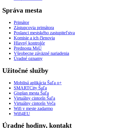
Správa mesta
Primátor
Zástupcovia primátora
Poslanci mestského zastupiteľstva
Komisie a ich členovia
Hlavný kontrolór
Prednosta MsÚ
Všeobecne záväzné nariadenia
Úradné oznamy
Užitočné služby
Mobilná aplikácia Šaľa o+
SMARTCity Šaľa
Gisplan mesta Šaľa
Virtuálny cintorín Šaľa
Virtuálny cintorín Veča
Wifi v meste zadarmo
Wifi4EU
Úradné hodiny, kontakt