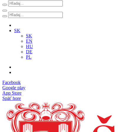
SK
SK
EN
HU
DE
PL
Facebook
Google play
App Store
Späť hore