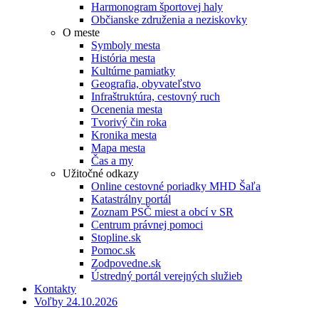
Harmonogram športovej haly
Občianske združenia a neziskovky
O meste
Symboly mesta
História mesta
Kultúrne pamiatky
Geografia, obyvateľstvo
Infraštruktúra, cestovný ruch
Ocenenia mesta
Tvorivý čin roka
Kronika mesta
Mapa mesta
Čas a my
Užitočné odkazy
Online cestovné poriadky MHD Šaľa
Katastrálny portál
Zoznam PSČ miest a obcí v SR
Centrum právnej pomoci
Stopline.sk
Pomoc.sk
Zodpovedne.sk
Ústredný portál verejných služieb
Kontakty
Voľby 24.10.2026