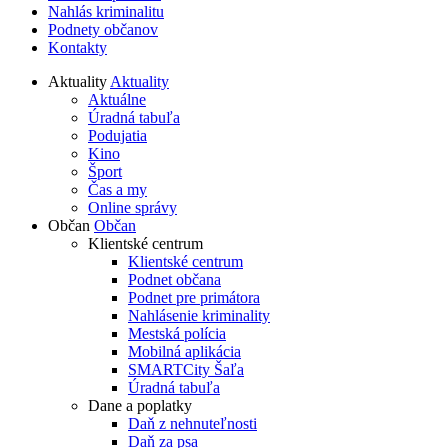
Nahlás kriminalitu
Podnety občanov
Kontakty
Aktuality
Aktuality
Aktuálne
Úradná tabuľa
Podujatia
Kino
Šport
Čas a my
Online správy
Občan
Občan
Klientské centrum
Klientské centrum
Podnet občana
Podnet pre primátora
Nahlásenie kriminality
Mestská polícia
Mobilná aplikácia
SMARTCity Šaľa
Úradná tabuľa
Dane a poplatky
Daň z nehnuteľnosti
Daň za psa