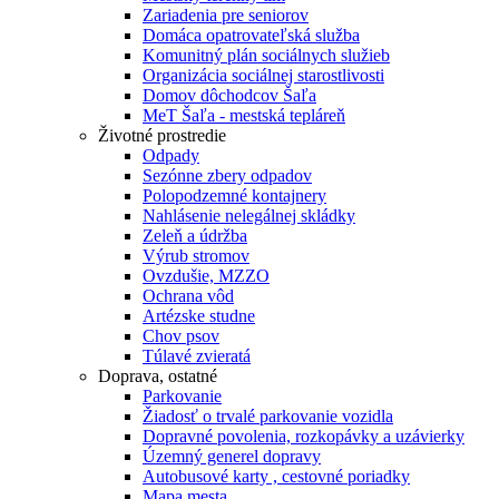
Zariadenia pre seniorov
Domáca opatrovateľská služba
Komunitný plán sociálnych služieb
Organizácia sociálnej starostlivosti
Domov dôchodcov Šaľa
MeT Šaľa - mestská tepláreň
Životné prostredie
Odpady
Sezónne zbery odpadov
Polopodzemné kontajnery
Nahlásenie nelegálnej skládky
Zeleň a údržba
Výrub stromov
Ovzdušie, MZZO
Ochrana vôd
Artézske studne
Chov psov
Túlavé zvieratá
Doprava, ostatné
Parkovanie
Žiadosť o trvalé parkovanie vozidla
Dopravné povolenia, rozkopávky a uzávierky
Územný generel dopravy
Autobusové karty , cestovné poriadky
Mapa mesta