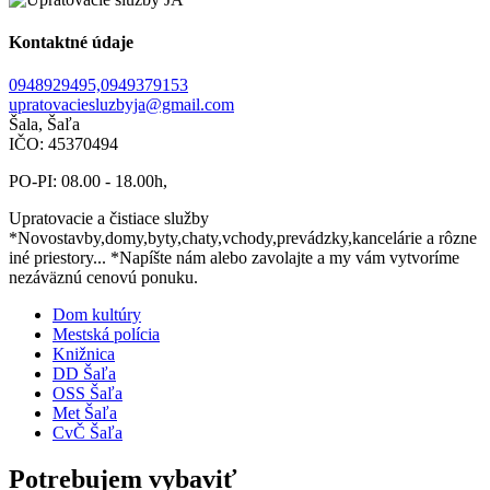
Kontaktné údaje
0948929495,0949379153
upratovaciesluzbyja@gmail.com
Šala, Šaľa
IČO: 45370494
PO-PI: 08.00 - 18.00h,
Upratovacie a čistiace služby
*Novostavby,domy,byty,chaty,vchody,prevádzky,kancelárie a rôzne
iné priestory... *Napíšte nám alebo zavolajte a my vám vytvoríme
nezáväznú cenovú ponuku.
Dom kultúry
Mestská polícia
Knižnica
DD Šaľa
OSS Šaľa
Met Šaľa
CvČ Šaľa
Potrebujem vybaviť