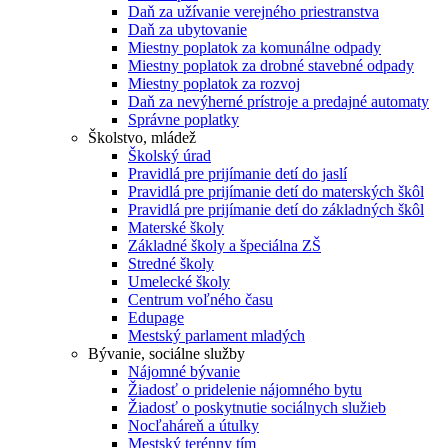
Daň za užívanie verejného priestranstva
Daň za ubytovanie
Miestny poplatok za komunálne odpady
Miestny poplatok za drobné stavebné odpady
Miestny poplatok za rozvoj
Daň za nevýherné prístroje a predajné automaty
Správne poplatky
Školstvo, mládež
Školský úrad
Pravidlá pre prijímanie detí do jaslí
Pravidlá pre prijímanie detí do materských škôl
Pravidlá pre prijímanie detí do základných škôl
Materské školy
Základné školy a špeciálna ZŠ
Stredné školy
Umelecké školy
Centrum voľného času
Edupage
Mestský parlament mladých
Bývanie, sociálne služby
Nájomné bývanie
Žiadosť o pridelenie nájomného bytu
Žiadosť o poskytnutie sociálnych služieb
Nocľaháreň a útulky
Mestský terénny tím