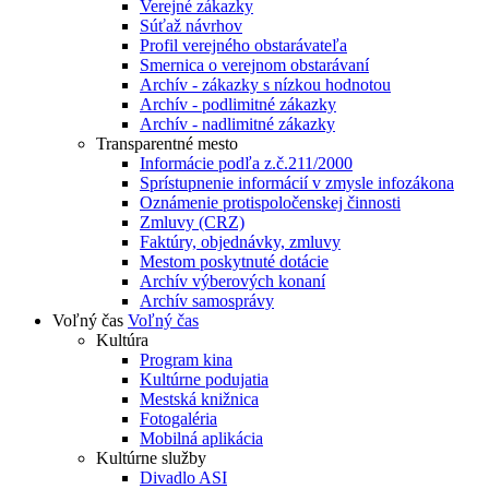
Verejné zákazky
Súťaž návrhov
Profil verejného obstarávateľa
Smernica o verejnom obstarávaní
Archív - zákazky s nízkou hodnotou
Archív - podlimitné zákazky
Archív - nadlimitné zákazky
Transparentné mesto
Informácie podľa z.č.211/2000
Sprístupnenie informácií v zmysle infozákona
Oznámenie protispoločenskej činnosti
Zmluvy (CRZ)
Faktúry, objednávky, zmluvy
Mestom poskytnuté dotácie
Archív výberových konaní
Archív samosprávy
Voľný čas
Voľný čas
Kultúra
Program kina
Kultúrne podujatia
Mestská knižnica
Fotogaléria
Mobilná aplikácia
Kultúrne služby
Divadlo ASI