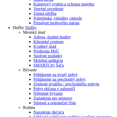
Kamerový systém a ochrana majetku
Verejné osvetlenie
Zimná údržba
Pohrebiská, virtuálny cintorín
Prenájom hrobového miesta
Služby
Služby
Mestský úrad
Adresa, úradné hodiny
Klientské centrum
Kvalitný úrad
Prednosta MsÚ
Správne poplatky
Mobilná aplikácia
SMARTCity Šaľa
Bývanie
Prihlásenie na trvalý pobyt
Prihlásenie na prechodný pobyt
Zrušenie trvalého / prechodného pobytu
Pobyt občana v zahraničí
Nájomné bývanie
Zariadenia pre seniorov
Súpisné a orientačné čísla
Rodina
Narodenie dieťaťa
Súhlasné vyhlásenie rodičov o určení otcovstva