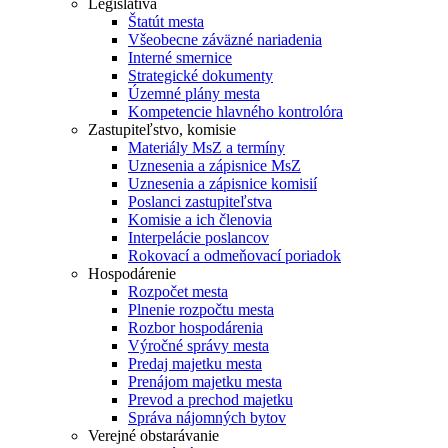
Legislatíva
Štatút mesta
Všeobecne záväzné nariadenia
Interné smernice
Strategické dokumenty
Územné plány mesta
Kompetencie hlavného kontrolóra
Zastupiteľstvo, komisie
Materiály MsZ a termíny
Uznesenia a zápisnice MsZ
Uznesenia a zápisnice komisií
Poslanci zastupiteľstva
Komisie a ich členovia
Interpelácie poslancov
Rokovací a odmeňovací poriadok
Hospodárenie
Rozpočet mesta
Plnenie rozpočtu mesta
Rozbor hospodárenia
Výročné správy mesta
Predaj majetku mesta
Prenájom majetku mesta
Prevod a prechod majetku
Správa nájomných bytov
Verejné obstarávanie