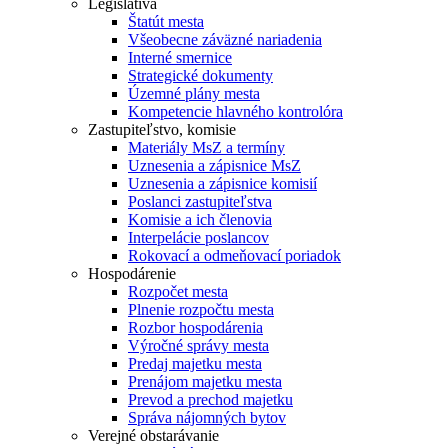
Legislatíva
Štatút mesta
Všeobecne záväzné nariadenia
Interné smernice
Strategické dokumenty
Územné plány mesta
Kompetencie hlavného kontrolóra
Zastupiteľstvo, komisie
Materiály MsZ a termíny
Uznesenia a zápisnice MsZ
Uznesenia a zápisnice komisií
Poslanci zastupiteľstva
Komisie a ich členovia
Interpelácie poslancov
Rokovací a odmeňovací poriadok
Hospodárenie
Rozpočet mesta
Plnenie rozpočtu mesta
Rozbor hospodárenia
Výročné správy mesta
Predaj majetku mesta
Prenájom majetku mesta
Prevod a prechod majetku
Správa nájomných bytov
Verejné obstarávanie