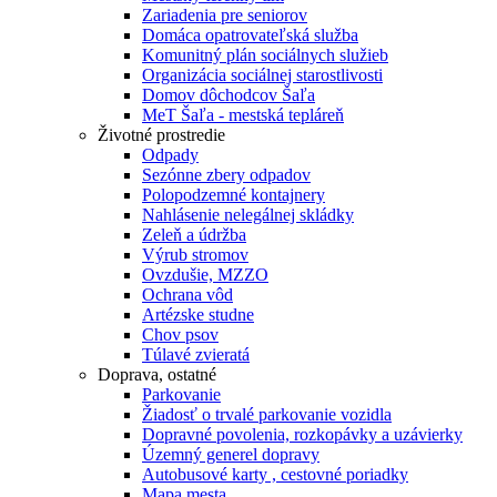
Zariadenia pre seniorov
Domáca opatrovateľská služba
Komunitný plán sociálnych služieb
Organizácia sociálnej starostlivosti
Domov dôchodcov Šaľa
MeT Šaľa - mestská tepláreň
Životné prostredie
Odpady
Sezónne zbery odpadov
Polopodzemné kontajnery
Nahlásenie nelegálnej skládky
Zeleň a údržba
Výrub stromov
Ovzdušie, MZZO
Ochrana vôd
Artézske studne
Chov psov
Túlavé zvieratá
Doprava, ostatné
Parkovanie
Žiadosť o trvalé parkovanie vozidla
Dopravné povolenia, rozkopávky a uzávierky
Územný generel dopravy
Autobusové karty , cestovné poriadky
Mapa mesta