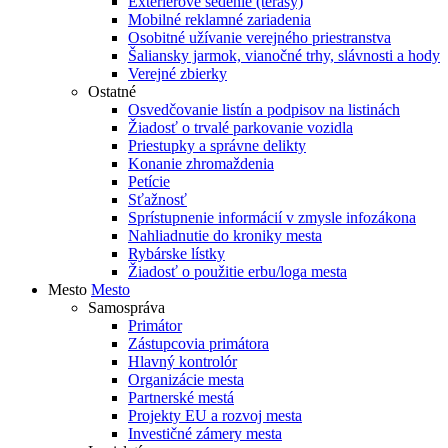
Exteriérové sedenie (terasy)
Mobilné reklamné zariadenia
Osobitné užívanie verejného priestranstva
Šaliansky jarmok, vianočné trhy, slávnosti a hody
Verejné zbierky
Ostatné
Osvedčovanie listín a podpisov na listinách
Žiadosť o trvalé parkovanie vozidla
Priestupky a správne delikty
Konanie zhromaždenia
Petície
Sťažnosť
Sprístupnenie informácií v zmysle infozákona
Nahliadnutie do kroniky mesta
Rybárske lístky
Žiadosť o použitie erbu/loga mesta
Mesto
Mesto
Samospráva
Primátor
Zástupcovia primátora
Hlavný kontrolór
Organizácie mesta
Partnerské mestá
Projekty EU a rozvoj mesta
Investičné zámery mesta