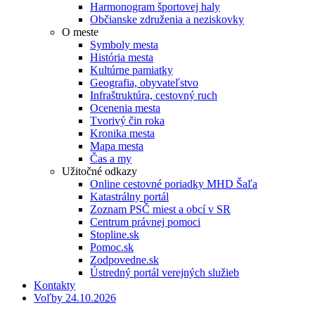
Harmonogram športovej haly
Občianske združenia a neziskovky
O meste
Symboly mesta
História mesta
Kultúrne pamiatky
Geografia, obyvateľstvo
Infraštruktúra, cestovný ruch
Ocenenia mesta
Tvorivý čin roka
Kronika mesta
Mapa mesta
Čas a my
Užitočné odkazy
Online cestovné poriadky MHD Šaľa
Katastrálny portál
Zoznam PSČ miest a obcí v SR
Centrum právnej pomoci
Stopline.sk
Pomoc.sk
Zodpovedne.sk
Ústredný portál verejných služieb
Kontakty
Voľby 24.10.2026