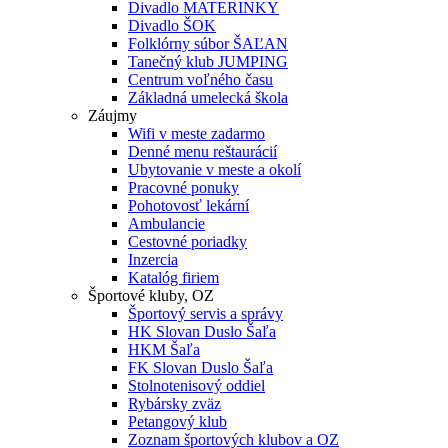
Divadlo MATERINKY
Divadlo ŠOK
Folklórny súbor ŠAĽAN
Tanečný klub JUMPING
Centrum voľného času
Základná umelecká škola
Záujmy
Wifi v meste zadarmo
Denné menu reštaurácií
Ubytovanie v meste a okolí
Pracovné ponuky
Pohotovosť lekární
Ambulancie
Cestovné poriadky
Inzercia
Katalóg firiem
Športové kluby, OZ
Športový servis a správy
HK Slovan Duslo Šaľa
HKM Šaľa
FK Slovan Duslo Šaľa
Stolnotenisový oddiel
Rybársky zväz
Petangový klub
Zoznam športových klubov a OZ