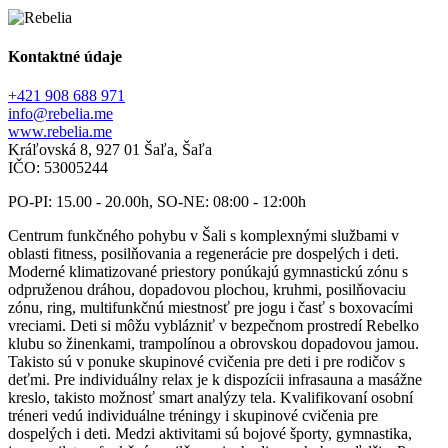
Kontaktné údaje
+421 908 688 971
info@rebelia.me
www.rebelia.me
Kráľovská 8, 927 01 Šaľa, Šaľa
IČO: 53005244
PO-PI: 15.00 - 20.00h, SO-NE: 08:00 - 12:00h
Centrum funkčného pohybu v Šali s komplexnými službami v
oblasti fitness, posilňovania a regenerácie pre dospelých i deti.
Moderné klimatizované priestory ponúkajú gymnastickú zónu s
odpruženou dráhou, dopadovou plochou, kruhmi, posilňovaciu
zónu, ring, multifunkčnú miestnosť pre jogu i časť s boxovacími
vreciami. Deti si môžu vyblázniť v bezpečnom prostredí Rebelko
klubu so žinenkami, trampolínou a obrovskou dopadovou jamou.
Takisto sú v ponuke skupinové cvičenia pre deti i pre rodičov s
deťmi. Pre individuálny relax je k dispozícii infrasauna a masážne
kreslo, takisto možnosť smart analýzy tela. Kvalifikovaní osobní
tréneri vedú individuálne tréningy i skupinové cvičenia pre
dospelých i deti. Medzi aktivitami sú bojové športy, gymnastika,