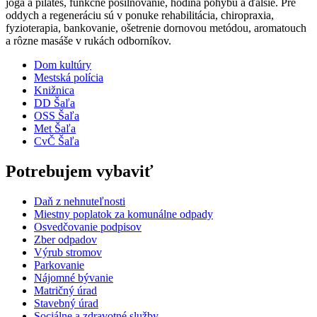
joga a pilates, funkčné posilňovanie, hodina pohybu a ďalšie. Pre
oddych a regeneráciu sú v ponuke rehabilitácia, chiropraxia,
fyzioterapia, bankovanie, ošetrenie dornovou metódou, aromatouch
a rôzne masáše v rukách odborníkov.
Dom kultúry
Mestská polícia
Knižnica
DD Šaľa
OSS Šaľa
Met Šaľa
CvČ Šaľa
Potrebujem vybaviť
Daň z nehnuteľnosti
Miestny poplatok za komunálne odpady
Osvedčovanie podpisov
Zber odpadov
Výrub stromov
Parkovanie
Nájomné bývanie
Matričný úrad
Stavebný úrad
Sociálne a zdravotné služby