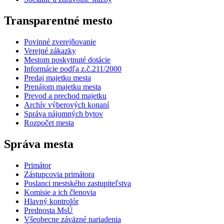
Transparentné mesto
Povinné zverejňovanie
Verejné zákazky
Mestom poskytnuté dotácie
Informácie podľa z.č.211/2000
Predaj majetku mesta
Prenájom majetku mesta
Prevod a prechod majetku
Archív výberových konaní
Správa nájomných bytov
Rozpočet mesta
Správa mesta
Primátor
Zástupcovia primátora
Poslanci mestského zastupiteľstva
Komisie a ich členovia
Hlavný kontrolór
Prednosta MsÚ
Všeobecne záväzné nariadenia