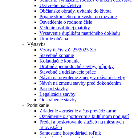
Uzavretie manželstva
Občianske obrady, uvítanie do života
Prijatie skoršieho priezviska po rozvode
Osvedčenie o rodnom čísle
Vedenie osobitnej matriky
Vystavenie duplikátu matričného dokladu
Úmrtie občana
Výstavba
Vzory tlačív z.č. 25/2025 Z.z.
Stavebné konanie
Kolaudačné konanie
Drobné a jednoduché stavby, prípojky
Stavebné a udržiavacie práce
Návrh na povolenie zmeny v užívaní stavby
Návrh na zmenu stavby pred dokončením
Pasport stavby
Legalizácia stavby
Odstránenie stavby
Podnikanie
Zriadenie - zrušenie a čas prevádzkarne
Oznámenie o športovom a kultúrnom podujatí
Predaj a poskytovanie služieb na miestnych
trhoviskách
Samostatne hospodáriaci roľník