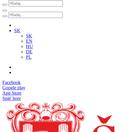
SK
SK
EN
HU
DE
PL
Facebook
Google play
App Store
Späť hore