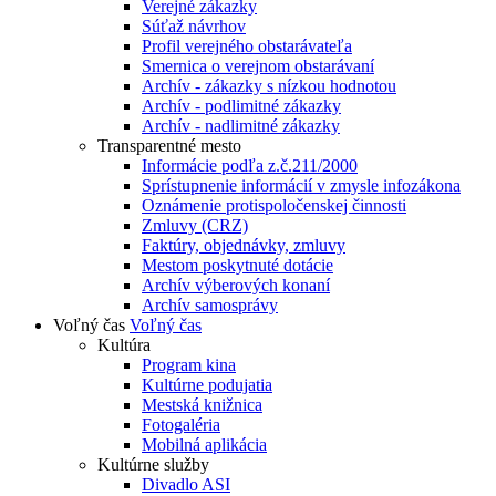
Verejné zákazky
Súťaž návrhov
Profil verejného obstarávateľa
Smernica o verejnom obstarávaní
Archív - zákazky s nízkou hodnotou
Archív - podlimitné zákazky
Archív - nadlimitné zákazky
Transparentné mesto
Informácie podľa z.č.211/2000
Sprístupnenie informácií v zmysle infozákona
Oznámenie protispoločenskej činnosti
Zmluvy (CRZ)
Faktúry, objednávky, zmluvy
Mestom poskytnuté dotácie
Archív výberových konaní
Archív samosprávy
Voľný čas
Voľný čas
Kultúra
Program kina
Kultúrne podujatia
Mestská knižnica
Fotogaléria
Mobilná aplikácia
Kultúrne služby
Divadlo ASI