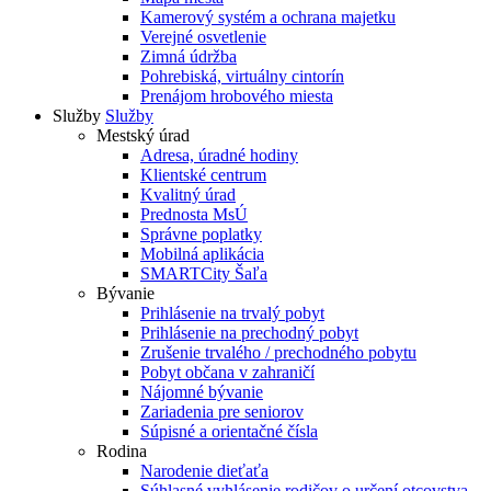
Kamerový systém a ochrana majetku
Verejné osvetlenie
Zimná údržba
Pohrebiská, virtuálny cintorín
Prenájom hrobového miesta
Služby
Služby
Mestský úrad
Adresa, úradné hodiny
Klientské centrum
Kvalitný úrad
Prednosta MsÚ
Správne poplatky
Mobilná aplikácia
SMARTCity Šaľa
Bývanie
Prihlásenie na trvalý pobyt
Prihlásenie na prechodný pobyt
Zrušenie trvalého / prechodného pobytu
Pobyt občana v zahraničí
Nájomné bývanie
Zariadenia pre seniorov
Súpisné a orientačné čísla
Rodina
Narodenie dieťaťa
Súhlasné vyhlásenie rodičov o určení otcovstva