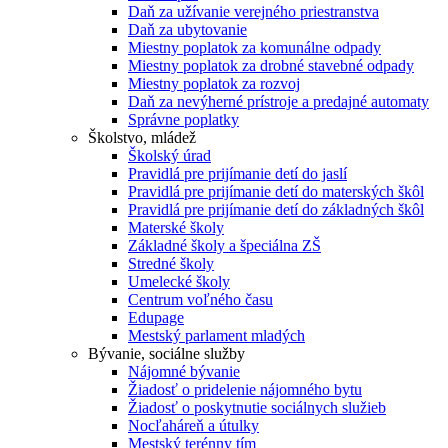
Daň za užívanie verejného priestranstva
Daň za ubytovanie
Miestny poplatok za komunálne odpady
Miestny poplatok za drobné stavebné odpady
Miestny poplatok za rozvoj
Daň za nevýherné prístroje a predajné automaty
Správne poplatky
Školstvo, mládež
Školský úrad
Pravidlá pre prijímanie detí do jaslí
Pravidlá pre prijímanie detí do materských škôl
Pravidlá pre prijímanie detí do základných škôl
Materské školy
Základné školy a špeciálna ZŠ
Stredné školy
Umelecké školy
Centrum voľného času
Edupage
Mestský parlament mladých
Bývanie, sociálne služby
Nájomné bývanie
Žiadosť o pridelenie nájomného bytu
Žiadosť o poskytnutie sociálnych služieb
Nocľaháreň a útulky
Mestský terénny tím