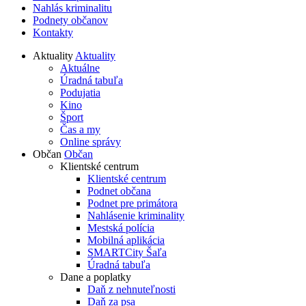
Nahlás kriminalitu
Podnety občanov
Kontakty
Aktuality
Aktuality
Aktuálne
Úradná tabuľa
Podujatia
Kino
Šport
Čas a my
Online správy
Občan
Občan
Klientské centrum
Klientské centrum
Podnet občana
Podnet pre primátora
Nahlásenie kriminality
Mestská polícia
Mobilná aplikácia
SMARTCity Šaľa
Úradná tabuľa
Dane a poplatky
Daň z nehnuteľnosti
Daň za psa