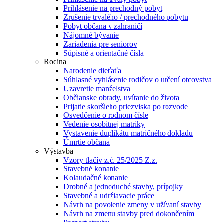
Prihlásenie na prechodný pobyt
Zrušenie trvalého / prechodného pobytu
Pobyt občana v zahraničí
Nájomné bývanie
Zariadenia pre seniorov
Súpisné a orientačné čísla
Rodina
Narodenie dieťaťa
Súhlasné vyhlásenie rodičov o určení otcovstva
Uzavretie manželstva
Občianske obrady, uvítanie do života
Prijatie skoršieho priezviska po rozvode
Osvedčenie o rodnom čísle
Vedenie osobitnej matriky
Vystavenie duplikátu matričného dokladu
Úmrtie občana
Výstavba
Vzory tlačív z.č. 25/2025 Z.z.
Stavebné konanie
Kolaudačné konanie
Drobné a jednoduché stavby, prípojky
Stavebné a udržiavacie práce
Návrh na povolenie zmeny v užívaní stavby
Návrh na zmenu stavby pred dokončením