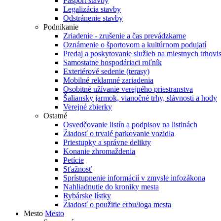
Pasport stavby
Legalizácia stavby
Odstránenie stavby
Podnikanie
Zriadenie - zrušenie a čas prevádzkarne
Oznámenie o športovom a kultúrnom podujatí
Predaj a poskytovanie služieb na miestnych trhovi
Samostatne hospodáriaci roľník
Exteriérové sedenie (terasy)
Mobilné reklamné zariadenia
Osobitné užívanie verejného priestranstva
Šaliansky jarmok, vianočné trhy, slávnosti a hody
Verejné zbierky
Ostatné
Osvedčovanie listín a podpisov na listinách
Žiadosť o trvalé parkovanie vozidla
Priestupky a správne delikty
Konanie zhromaždenia
Petície
Sťažnosť
Sprístupnenie informácií v zmysle infozákona
Nahliadnutie do kroniky mesta
Rybárske lístky
Žiadosť o použitie erbu/loga mesta
Mesto
Mesto