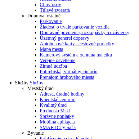
Chov psov
Túlavé zvieratá
Doprava, ostatné
Parkovanie
Žiadosť o trvalé parkovanie vozidla
Dopravné povolenia, rozkopávky a uzávierky
Územný generel dopravy
Autobusové karty , cestovné poriadky
Mapa mesta
Kamerový systém a ochrana majetku
Verejné osvetlenie
Zimná údržba
Pohrebiská, virtuálny cintorín
Prenájom hrobového miesta
Služby
Služby
Mestský úrad
Adresa, úradné hodiny
Klientské centrum
Kvalitný úrad
Prednosta MsÚ
Správne poplatky
Mobilná aplikácia
SMARTCity Šaľa
Bývanie
Prihlásenie na trvalý pobyt