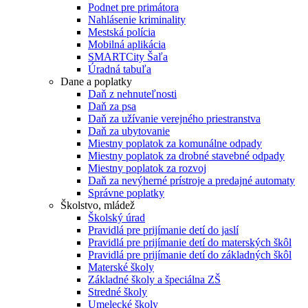
Podnet pre primátora
Nahlásenie kriminality
Mestská polícia
Mobilná aplikácia
SMARTCity Šaľa
Úradná tabuľa
Dane a poplatky
Daň z nehnuteľnosti
Daň za psa
Daň za užívanie verejného priestranstva
Daň za ubytovanie
Miestny poplatok za komunálne odpady
Miestny poplatok za drobné stavebné odpady
Miestny poplatok za rozvoj
Daň za nevýherné prístroje a predajné automaty
Správne poplatky
Školstvo, mládež
Školský úrad
Pravidlá pre prijímanie detí do jaslí
Pravidlá pre prijímanie detí do materských škôl
Pravidlá pre prijímanie detí do základných škôl
Materské školy
Základné školy a špeciálna ZŠ
Stredné školy
Umelecké školy