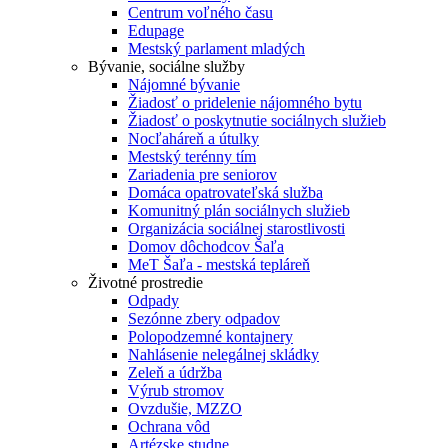
Centrum voľného času
Edupage
Mestský parlament mladých
Bývanie, sociálne služby
Nájomné bývanie
Žiadosť o pridelenie nájomného bytu
Žiadosť o poskytnutie sociálnych služieb
Nocľaháreň a útulky
Mestský terénny tím
Zariadenia pre seniorov
Domáca opatrovateľská služba
Komunitný plán sociálnych služieb
Organizácia sociálnej starostlivosti
Domov dôchodcov Šaľa
MeT Šaľa - mestská tepláreň
Životné prostredie
Odpady
Sezónne zbery odpadov
Polopodzemné kontajnery
Nahlásenie nelegálnej skládky
Zeleň a údržba
Výrub stromov
Ovzdušie, MZZO
Ochrana vôd
Artézske studne