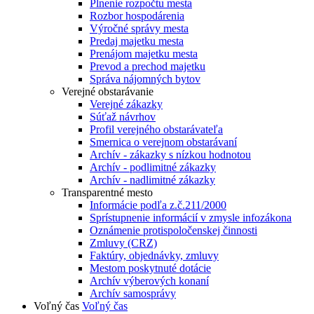
Plnenie rozpočtu mesta
Rozbor hospodárenia
Výročné správy mesta
Predaj majetku mesta
Prenájom majetku mesta
Prevod a prechod majetku
Správa nájomných bytov
Verejné obstarávanie
Verejné zákazky
Súťaž návrhov
Profil verejného obstarávateľa
Smernica o verejnom obstarávaní
Archív - zákazky s nízkou hodnotou
Archív - podlimitné zákazky
Archív - nadlimitné zákazky
Transparentné mesto
Informácie podľa z.č.211/2000
Sprístupnenie informácií v zmysle infozákona
Oznámenie protispoločenskej činnosti
Zmluvy (CRZ)
Faktúry, objednávky, zmluvy
Mestom poskytnuté dotácie
Archív výberových konaní
Archív samosprávy
Voľný čas
Voľný čas