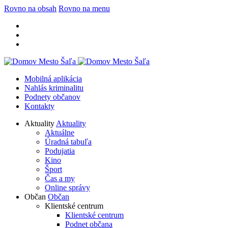
Rovno na obsah
Rovno na menu
Mobilná aplikácia
Nahlás kriminalitu
Podnety občanov
Kontakty
Aktuality
Aktuality
Aktuálne
Úradná tabuľa
Podujatia
Kino
Šport
Čas a my
Online správy
Občan
Občan
Klientské centrum
Klientské centrum
Podnet občana