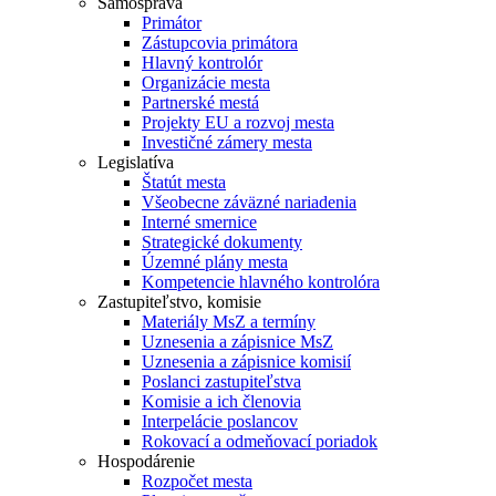
Samospráva
Primátor
Zástupcovia primátora
Hlavný kontrolór
Organizácie mesta
Partnerské mestá
Projekty EU a rozvoj mesta
Investičné zámery mesta
Legislatíva
Štatút mesta
Všeobecne záväzné nariadenia
Interné smernice
Strategické dokumenty
Územné plány mesta
Kompetencie hlavného kontrolóra
Zastupiteľstvo, komisie
Materiály MsZ a termíny
Uznesenia a zápisnice MsZ
Uznesenia a zápisnice komisií
Poslanci zastupiteľstva
Komisie a ich členovia
Interpelácie poslancov
Rokovací a odmeňovací poriadok
Hospodárenie
Rozpočet mesta