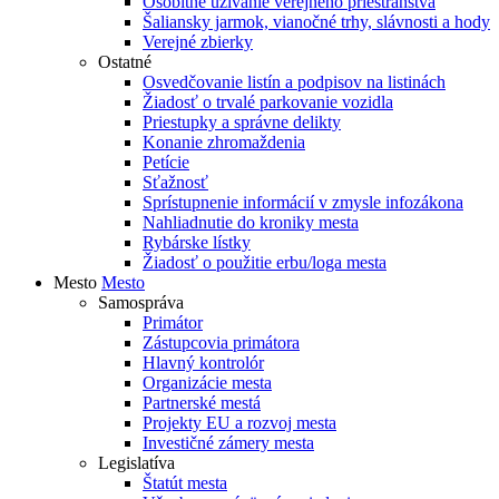
Osobitné užívanie verejného priestranstva
Šaliansky jarmok, vianočné trhy, slávnosti a hody
Verejné zbierky
Ostatné
Osvedčovanie listín a podpisov na listinách
Žiadosť o trvalé parkovanie vozidla
Priestupky a správne delikty
Konanie zhromaždenia
Petície
Sťažnosť
Sprístupnenie informácií v zmysle infozákona
Nahliadnutie do kroniky mesta
Rybárske lístky
Žiadosť o použitie erbu/loga mesta
Mesto
Mesto
Samospráva
Primátor
Zástupcovia primátora
Hlavný kontrolór
Organizácie mesta
Partnerské mestá
Projekty EU a rozvoj mesta
Investičné zámery mesta
Legislatíva
Štatút mesta