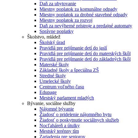
Daň za ubytovanie
Miestny poplatok za komunálne odpady
Miestny poplatok za drobné stavebné odpady
Miestny poplatok za rozvoj
Daň za nevýherné prístroje a predajné automaty
Správne poplatky
Školstvo, mládež
Školský úrad
Pravidlá pre prijímanie detí do jaslí
Pravidlá pre prijímanie detí do materských škôl
Pravidlá pre prijímanie detí do základných škôl
Materské školy
Základné školy a špeciálna ZŠ
Stredné školy
Umelecké školy
Centrum voľného času
Edupage
Mestský parlament mladých
Bývanie, sociálne služby
Nájomné bývanie
Žiadosť o pridelenie nájomného bytu
Žiadosť o poskytnutie sociálnych služieb
Nocľaháreň a útulky
Mestský terénny tím
Zariadenia pre seniorov