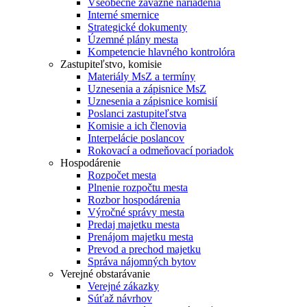
Všeobecne záväzné nariadenia
Interné smernice
Strategické dokumenty
Územné plány mesta
Kompetencie hlavného kontrolóra
Zastupiteľstvo, komisie
Materiály MsZ a termíny
Uznesenia a zápisnice MsZ
Uznesenia a zápisnice komisií
Poslanci zastupiteľstva
Komisie a ich členovia
Interpelácie poslancov
Rokovací a odmeňovací poriadok
Hospodárenie
Rozpočet mesta
Plnenie rozpočtu mesta
Rozbor hospodárenia
Výročné správy mesta
Predaj majetku mesta
Prenájom majetku mesta
Prevod a prechod majetku
Správa nájomných bytov
Verejné obstarávanie
Verejné zákazky
Súťaž návrhov