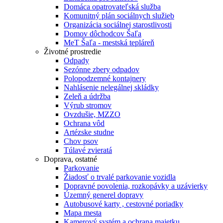
Domáca opatrovateľská služba
Komunitný plán sociálnych služieb
Organizácia sociálnej starostlivosti
Domov dôchodcov Šaľa
MeT Šaľa - mestská tepláreň
Životné prostredie
Odpady
Sezónne zbery odpadov
Polopodzemné kontajnery
Nahlásenie nelegálnej skládky
Zeleň a údržba
Výrub stromov
Ovzdušie, MZZO
Ochrana vôd
Artézske studne
Chov psov
Túlavé zvieratá
Doprava, ostatné
Parkovanie
Žiadosť o trvalé parkovanie vozidla
Dopravné povolenia, rozkopávky a uzávierky
Územný generel dopravy
Autobusové karty , cestovné poriadky
Mapa mesta
Kamerový systém a ochrana majetku