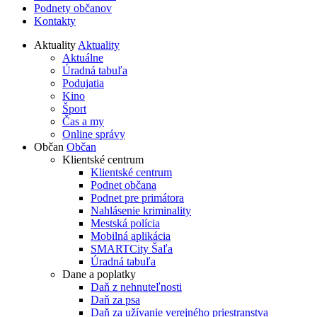
Podnety občanov
Kontakty
Aktuality
Aktuality
Aktuálne
Úradná tabuľa
Podujatia
Kino
Šport
Čas a my
Online správy
Občan
Občan
Klientské centrum
Klientské centrum
Podnet občana
Podnet pre primátora
Nahlásenie kriminality
Mestská polícia
Mobilná aplikácia
SMARTCity Šaľa
Úradná tabuľa
Dane a poplatky
Daň z nehnuteľnosti
Daň za psa
Daň za užívanie verejného priestranstva