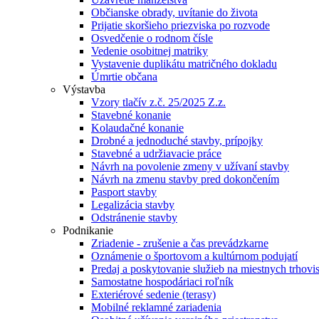
Občianske obrady, uvítanie do života
Prijatie skoršieho priezviska po rozvode
Osvedčenie o rodnom čísle
Vedenie osobitnej matriky
Vystavenie duplikátu matričného dokladu
Úmrtie občana
Výstavba
Vzory tlačív z.č. 25/2025 Z.z.
Stavebné konanie
Kolaudačné konanie
Drobné a jednoduché stavby, prípojky
Stavebné a udržiavacie práce
Návrh na povolenie zmeny v užívaní stavby
Návrh na zmenu stavby pred dokončením
Pasport stavby
Legalizácia stavby
Odstránenie stavby
Podnikanie
Zriadenie - zrušenie a čas prevádzkarne
Oznámenie o športovom a kultúrnom podujatí
Predaj a poskytovanie služieb na miestnych trhovi
Samostatne hospodáriaci roľník
Exteriérové sedenie (terasy)
Mobilné reklamné zariadenia