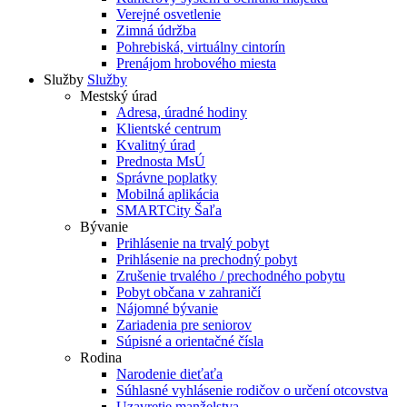
Verejné osvetlenie
Zimná údržba
Pohrebiská, virtuálny cintorín
Prenájom hrobového miesta
Služby
Služby
Mestský úrad
Adresa, úradné hodiny
Klientské centrum
Kvalitný úrad
Prednosta MsÚ
Správne poplatky
Mobilná aplikácia
SMARTCity Šaľa
Bývanie
Prihlásenie na trvalý pobyt
Prihlásenie na prechodný pobyt
Zrušenie trvalého / prechodného pobytu
Pobyt občana v zahraničí
Nájomné bývanie
Zariadenia pre seniorov
Súpisné a orientačné čísla
Rodina
Narodenie dieťaťa
Súhlasné vyhlásenie rodičov o určení otcovstva
Uzavretie manželstva