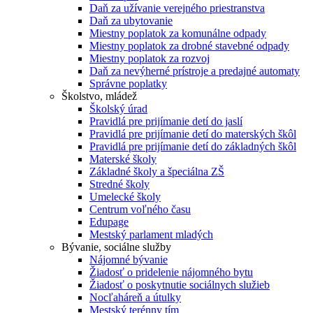
Daň za užívanie verejného priestranstva
Daň za ubytovanie
Miestny poplatok za komunálne odpady
Miestny poplatok za drobné stavebné odpady
Miestny poplatok za rozvoj
Daň za nevýherné prístroje a predajné automaty
Správne poplatky
Školstvo, mládež
Školský úrad
Pravidlá pre prijímanie detí do jaslí
Pravidlá pre prijímanie detí do materských škôl
Pravidlá pre prijímanie detí do základných škôl
Materské školy
Základné školy a špeciálna ZŠ
Stredné školy
Umelecké školy
Centrum voľného času
Edupage
Mestský parlament mladých
Bývanie, sociálne služby
Nájomné bývanie
Žiadosť o pridelenie nájomného bytu
Žiadosť o poskytnutie sociálnych služieb
Nocľaháreň a útulky
Mestský terénny tím