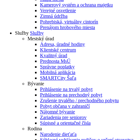
Kamerový systém a ochrana majetku
Verejné osvetlenie
Zimná údržba
Pohrebiská, virtuálny cintorín
Prenájom hrobového miesta
Služby
Služby
Mestský úrad
Adresa, úradné hodiny
Klientské centrum
Kvalitný úrad
Prednosta MsÚ
Správne poplatky
Mobilná aplikácia
SMARTCity Šaľa
Bývanie
Prihlásenie na trvalý pobyt
Prihlásenie na prechodný pobyt
Zrušenie trvalého / prechodného pobytu
Pobyt občana v zahraničí
Nájomné bývanie
Zariadenia pre seniorov
Súpisné a orientačné čísla
Rodina
Narodenie dieťaťa
Súhlasné vyhlásenie rodičov o určení otcovstva