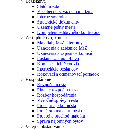
Legislatíva
Štatút mesta
Všeobecne záväzné nariadenia
Interné smernice
Strategické dokumenty
Územné plány mesta
Kompetencie hlavného kontrolóra
Zastupiteľstvo, komisie
Materiály MsZ a termíny
Uznesenia a zápisnice MsZ
Uznesenia a zápisnice komisií
Poslanci zastupiteľstva
Komisie a ich členovia
Interpelácie poslancov
Rokovací a odmeňovací poriadok
Hospodárenie
Rozpočet mesta
Plnenie rozpočtu mesta
Rozbor hospodárenia
Výročné správy mesta
Predaj majetku mesta
Prenájom majetku mesta
Prevod a prechod majetku
Správa nájomných bytov
Verejné obstarávanie