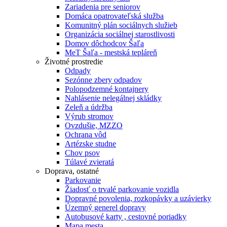
Zariadenia pre seniorov
Domáca opatrovateľská služba
Komunitný plán sociálnych služieb
Organizácia sociálnej starostlivosti
Domov dôchodcov Šaľa
MeT Šaľa - mestská tepláreň
Životné prostredie
Odpady
Sezónne zbery odpadov
Polopodzemné kontajnery
Nahlásenie nelegálnej skládky
Zeleň a údržba
Výrub stromov
Ovzdušie, MZZO
Ochrana vôd
Artézske studne
Chov psov
Túlavé zvieratá
Doprava, ostatné
Parkovanie
Žiadosť o trvalé parkovanie vozidla
Dopravné povolenia, rozkopávky a uzávierky
Územný generel dopravy
Autobusové karty , cestovné poriadky
Mapa mesta