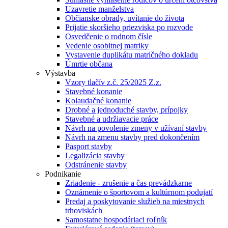
Uzavretie manželstva
Občianske obrady, uvítanie do života
Prijatie skoršieho priezviska po rozvode
Osvedčenie o rodnom čísle
Vedenie osobitnej matriky
Vystavenie duplikátu matričného dokladu
Úmrtie občana
Výstavba
Vzory tlačív z.č. 25/2025 Z.z.
Stavebné konanie
Kolaudačné konanie
Drobné a jednoduché stavby, prípojky
Stavebné a udržiavacie práce
Návrh na povolenie zmeny v užívaní stavby
Návrh na zmenu stavby pred dokončením
Pasport stavby
Legalizácia stavby
Odstránenie stavby
Podnikanie
Zriadenie - zrušenie a čas prevádzkarne
Oznámenie o športovom a kultúrnom podujatí
Predaj a poskytovanie služieb na miestnych
trhoviskách
Samostatne hospodáriaci roľník