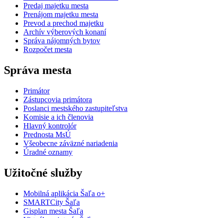
Predaj majetku mesta
Prenájom majetku mesta
Prevod a prechod majetku
Archív výberových konaní
Správa nájomných bytov
Rozpočet mesta
Správa mesta
Primátor
Zástupcovia primátora
Poslanci mestského zastupiteľstva
Komisie a ich členovia
Hlavný kontrolór
Prednosta MsÚ
Všeobecne záväzné nariadenia
Úradné oznamy
Užitočné služby
Mobilná aplikácia Šaľa o+
SMARTCity Šaľa
Gisplan mesta Šaľa