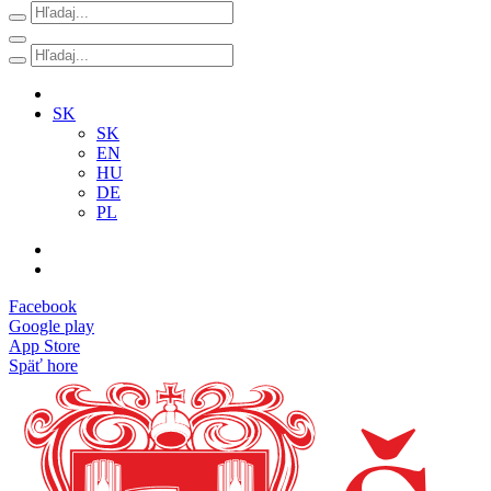
SK
SK
EN
HU
DE
PL
Facebook
Google play
App Store
Späť hore