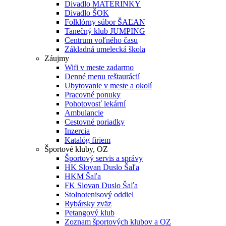
Divadlo MATERINKY
Divadlo ŠOK
Folklórny súbor ŠAĽAN
Tanečný klub JUMPING
Centrum voľného času
Základná umelecká škola
Záujmy
Wifi v meste zadarmo
Denné menu reštaurácií
Ubytovanie v meste a okolí
Pracovné ponuky
Pohotovosť lekární
Ambulancie
Cestovné poriadky
Inzercia
Katalóg firiem
Športové kluby, OZ
Športový servis a správy
HK Slovan Duslo Šaľa
HKM Šaľa
FK Slovan Duslo Šaľa
Stolnotenisový oddiel
Rybársky zväz
Petangový klub
Zoznam športových klubov a OZ