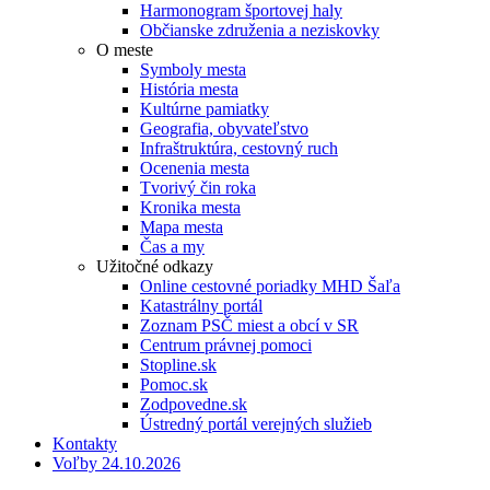
Harmonogram športovej haly
Občianske združenia a neziskovky
O meste
Symboly mesta
História mesta
Kultúrne pamiatky
Geografia, obyvateľstvo
Infraštruktúra, cestovný ruch
Ocenenia mesta
Tvorivý čin roka
Kronika mesta
Mapa mesta
Čas a my
Užitočné odkazy
Online cestovné poriadky MHD Šaľa
Katastrálny portál
Zoznam PSČ miest a obcí v SR
Centrum právnej pomoci
Stopline.sk
Pomoc.sk
Zodpovedne.sk
Ústredný portál verejných služieb
Kontakty
Voľby 24.10.2026