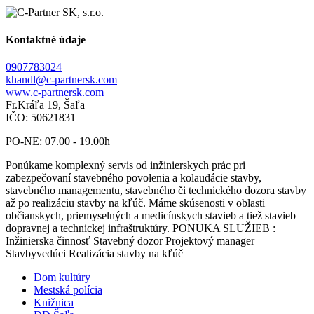
Kontaktné údaje
0907783024
khandl@c-partnersk.com
www.c-partnersk.com
Fr.Kráľa 19, Šaľa
IČO: 50621831
PO-NE: 07.00 - 19.00h
Ponúkame komplexný servis od inžinierskych prác pri
zabezpečovaní stavebného povolenia a kolaudácie stavby,
stavebného managementu, stavebného či technického dozora stavby
až po realizáciu stavby na kľúč. Máme skúsenosti v oblasti
občianskych, priemyselných a medicínskych stavieb a tiež stavieb
dopravnej a technickej infraštruktúry. PONUKA SLUŽIEB :
Inžinierska činnosť Stavebný dozor Projektový manager
Stavbyvedúci Realizácia stavby na kľúč
Dom kultúry
Mestská polícia
Knižnica