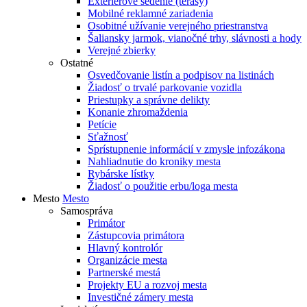
Exteriérové sedenie (terasy)
Mobilné reklamné zariadenia
Osobitné užívanie verejného priestranstva
Šaliansky jarmok, vianočné trhy, slávnosti a hody
Verejné zbierky
Ostatné
Osvedčovanie listín a podpisov na listinách
Žiadosť o trvalé parkovanie vozidla
Priestupky a správne delikty
Konanie zhromaždenia
Petície
Sťažnosť
Sprístupnenie informácií v zmysle infozákona
Nahliadnutie do kroniky mesta
Rybárske lístky
Žiadosť o použitie erbu/loga mesta
Mesto
Mesto
Samospráva
Primátor
Zástupcovia primátora
Hlavný kontrolór
Organizácie mesta
Partnerské mestá
Projekty EU a rozvoj mesta
Investičné zámery mesta