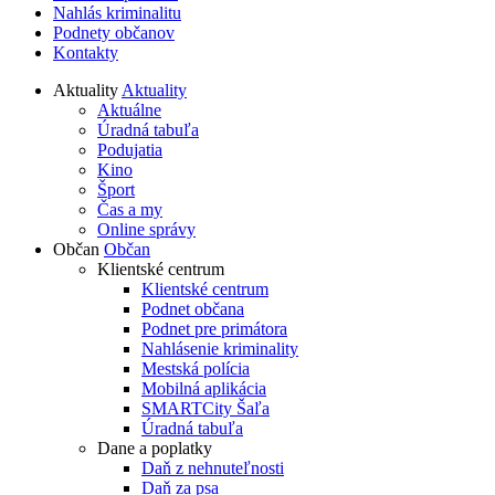
Nahlás kriminalitu
Podnety občanov
Kontakty
Aktuality
Aktuality
Aktuálne
Úradná tabuľa
Podujatia
Kino
Šport
Čas a my
Online správy
Občan
Občan
Klientské centrum
Klientské centrum
Podnet občana
Podnet pre primátora
Nahlásenie kriminality
Mestská polícia
Mobilná aplikácia
SMARTCity Šaľa
Úradná tabuľa
Dane a poplatky
Daň z nehnuteľnosti
Daň za psa