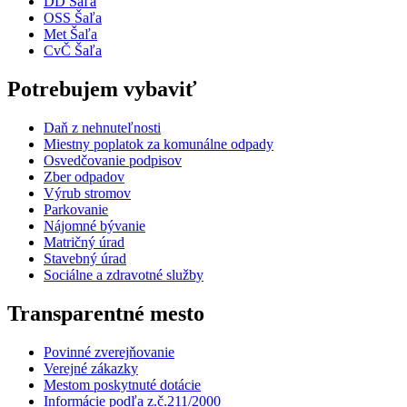
DD Šaľa
OSS Šaľa
Met Šaľa
CvČ Šaľa
Potrebujem vybaviť
Daň z nehnuteľnosti
Miestny poplatok za komunálne odpady
Osvedčovanie podpisov
Zber odpadov
Výrub stromov
Parkovanie
Nájomné bývanie
Matričný úrad
Stavebný úrad
Sociálne a zdravotné služby
Transparentné mesto
Povinné zverejňovanie
Verejné zákazky
Mestom poskytnuté dotácie
Informácie podľa z.č.211/2000