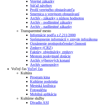
Verejné zákazky
Súťaž návrhov
Profil verejného obstarávateľa
Smernica o verejnom obstarávaní
Archív - zákazky s nízkou hodnotou
Archív - podlimitné zákazky
Archív - nadlimitné zákazky
Transparentné mesto
Informácie podľa z.č.211/2000
Sprístupnenie informácií v zmysle infozákona
Oznámenie protispoločenskej činnosti
Zmluvy (CRZ)
Faktúry, objednávky, zmluvy
Mestom poskytnuté dotácie
Archív výberových konaní
Archív samosprávy
Voľný čas
Voľný čas
Kultúra
Program kina
Kultúrne podujatia
Mestská knižnica
Fotogaléria
Mobilná aplikácia
Kultúrne služby
Divadlo ASI